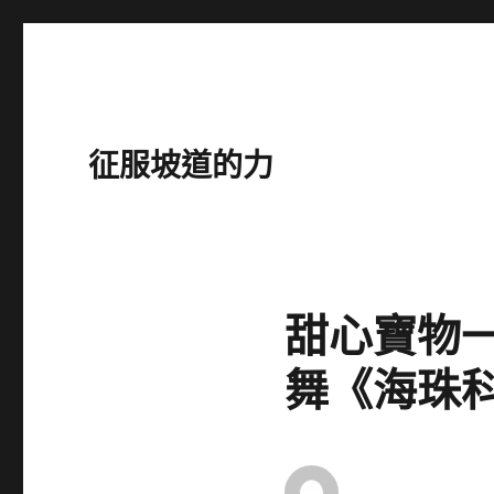
征服坡道的力
甜心寶物
舞《海珠