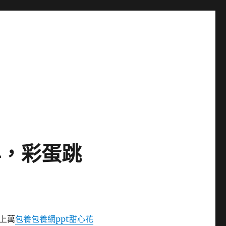
年，彩蛋跳
上萬
包養
包養網ppt
甜心花