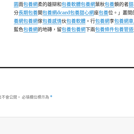
園
雨
包養網
柔的雄辯和
包養軟體
包養網
葉秋
包養
鎖的者
甜
分
長期包養
開
包養網dcard
包養甜心網
座
包養
位。」叢間
養網
包養網
傢
包養感情
伙
包養軟體
。行
包養網
李
包養網車
藍色
包養網
的地磚，留
包養
包養網
下兩
包養條件
包養管道
址不會公開。
必填欄位標示為
*