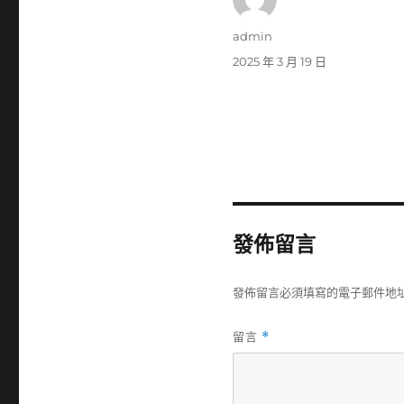
作
admin
者
發
2025 年 3 月 19 日
佈
日
期:
發佈留言
發佈留言必須填寫的電子郵件地
留言
*