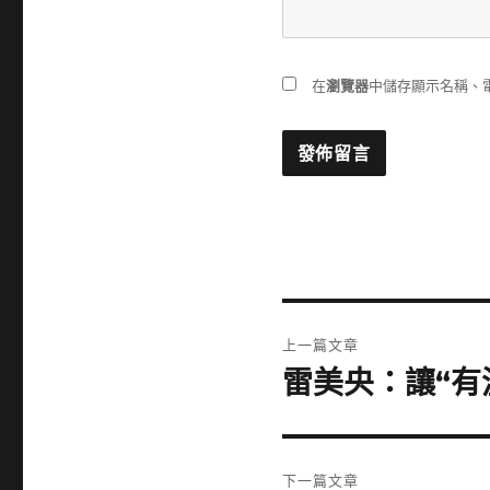
在
瀏覽器
中儲存顯示名稱、
文
上一篇文章
章
雷美央：讓“有
上
一
導
篇
覽
文
下一篇文章