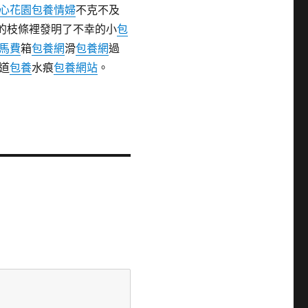
心花園
包養情婦
不克不及
的枝條裡發明了不幸的小
包
馬費
箱
包養網
滑
包養網
過
道
包養
水痕
包養網站
。