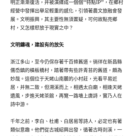
明正漸漸復活，并被演繹成一個個“特點IP”，在鄉村
經營中發揮出舉足輕重的感化，引領著農文旅融會發
展。文明振興，其主要性無須置疑，可何故點亮鄉
村，又怎樣怒放于現實之中？
文明鑄魂，建設有的放矢
浙江多山，至今仍保存著千百條舊道。徜徉在新昌縣
儒岙鎮的橫板橋村，踏著帶有些許青苔的舊道，頗為
妙哉。這個位于天姥山南麓的小村莊，光看平易近
居，并無二致，但溯溪而上，相遇太白廟，相逢天姥
遺風，步進天姥茶館，再覽一路墻上唐詩，實乃人在
詩中游。
千年之前，李白、杜甫、白居易等詩人，必定也有著
類似意趣。他們從古城紹興出發，循著古時剡溪，一