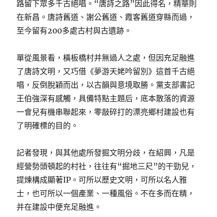
路留下眾多千古絕唱。“唐詩之路”因此得名，精華則
在新昌。唐詩舊道、謝公舊道、霞客舊道穿縣而過，
至今留有200多處古村與古遺跡。
單從風景看，橫板橋村并無過人之處，但因充足融進
了唐詩文明，又巧借《夢游天姥吟留別》這首千古絕
唱，反倒脫穎而出，以古韻與意境取勝。黨支部書記
王伯強深有感觸，具備特點主題后，底本散落的資源
一會兒有機串聯起來，零敲碎打的漂亮鄉村建設也有
了明確標的目的。
記者發現，與其他處所發掘文明分歧，在紹興，凡是
經營勢頭頓起的村社，往往有“掘地三尺”的干勁兒，
提煉構成顯著IP。可所以歷史文明，可所以名人雅
士，也可所以一個產業、一種風俗。不在多而在精，
并在建設中便充足融進。