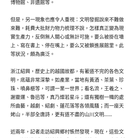
博物館、非遺館等。
但是，另一現象也應令人重視：文明發掘說來不難做
來難，耗費大批財力物力梳理不說，怎樣真正變為現
實生產力，反倒無人關心或無計可施。要么被掛在墻
上、寫在書上、停在嘴上，要么又被鎖進展館里。此
等狀況，頗為廣泛。
浙江紹興，歷史上的越國故都，有著道不完的各色文
明，底蘊非常深摯。如產業，當地有黃酒、茶葉、珍
珠、噴鼻榧等，可謂一業一世界；看名流，王羲之、
謝靈運、魯迅等，真乃燦若星斗；還有獨樹一幟的處
所曲藝，越劇、紹劇、蓮花落等各領風騷；而一座天
姥山，半部全唐詩，更有道不盡的山川文明……
近兩年，記者走訪紹興鄉村悵然發現，現在，這些文