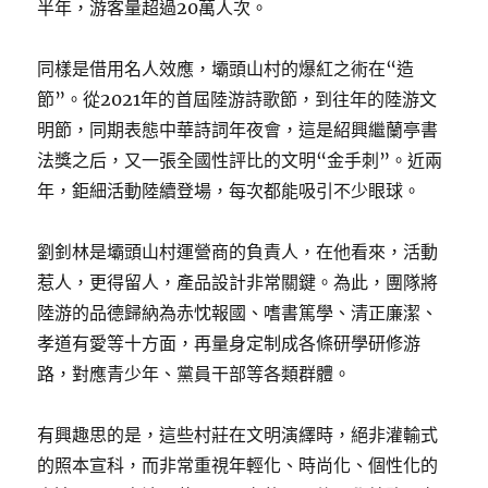
半年，游客量超過20萬人次。
同樣是借用名人效應，壩頭山村的爆紅之術在“造
節”。從2021年的首屆陸游詩歌節，到往年的陸游文
明節，同期表態中華詩詞年夜會，這是紹興繼蘭亭書
法獎之后，又一張全國性評比的文明“金手刺”。近兩
年，鉅細活動陸續登場，每次都能吸引不少眼球。
劉釗林是壩頭山村運營商的負責人，在他看來，活動
惹人，更得留人，產品設計非常關鍵。為此，團隊將
陸游的品德歸納為赤忱報國、嗜書篤學、清正廉潔、
孝道有愛等十方面，再量身定制成各條研學研修游
路，對應青少年、黨員干部等各類群體。
有興趣思的是，這些村莊在文明演繹時，絕非灌輸式
的照本宣科，而非常重視年輕化、時尚化、個性化的