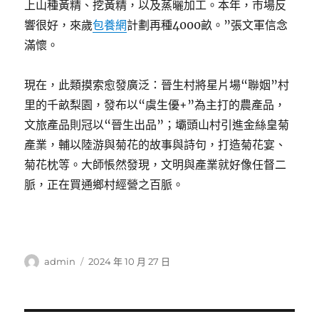
上山種黃精、挖黃精，以及蒸曬加工。本年，市場反
響很好，來歲
包養網
計劃再種4000畝。”張文軍信念
滿懷。
現在，此類摸索愈發廣泛：晉生村將星片場“聯姻”村
里的千畝梨園，發布以“虞生優+”為主打的農產品，
文旅產品則冠以“晉生出品”；壩頭山村引進金絲皇菊
產業，輔以陸游與菊花的故事與詩句，打造菊花宴、
菊花枕等。大師悵然發現，文明與產業就好像任督二
脈，正在買通鄉村經營之百脈。
作
發
admin
2024 年 10 月 27 日
者
佈
日
期: