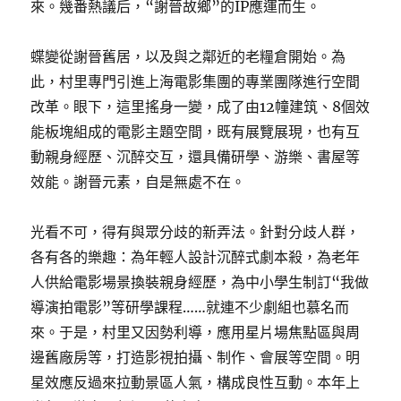
來。幾番熱議后，“謝晉故鄉”的IP應運而生。
蝶變從謝晉舊居，以及與之鄰近的老糧倉開始。為
此，村里專門引進上海電影集團的專業團隊進行空間
改革。眼下，這里搖身一變，成了由12幢建筑、8個效
能板塊組成的電影主題空間，既有展覽展現，也有互
動親身經歷、沉醉交互，還具備研學、游樂、書屋等
效能。謝晉元素，自是無處不在。
光看不可，得有與眾分歧的新弄法。針對分歧人群，
各有各的樂趣：為年輕人設計沉醉式劇本殺，為老年
人供給電影場景換裝親身經歷，為中小學生制訂“我做
導演拍電影”等研學課程……就連不少劇組也慕名而
來。于是，村里又因勢利導，應用星片場焦點區與周
邊舊廠房等，打造影視拍攝、制作、會展等空間。明
星效應反過來拉動景區人氣，構成良性互動。本年上