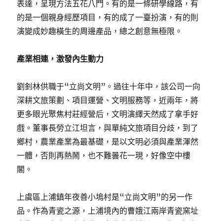
表達，呈現方法五花八門。有的是一條研學線路，有
的是一個親身經歷項目，有的成了一臺扮演，有的則
演變成妙趣橫生的周邊產品，總之創意無極限。
產業相連，激發內生動力
劉釗林供職于“立尚文明”。過往十年中，該公司一向
深耕文旅策劃、項目運營、文明服務等，近兩年，將
更多眼光聚焦村莊經營后，文明演繹天然成了拿手好
戲。董事長勞立江坦言，與單純文旅項目分歧，到了
鄉村，農業產業為最基礎，是以文明必須與產業渾然
一體，否則再熱鬧，也不難曇花一現，好像空中樓
閣。
上虞區上浦鎮年夜善小塢村是“立尚文明”的另一作
品。作為青瓷之源，上浦境內的曹娥江兩岸青瓷窯址