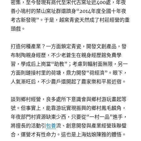
密集，至今發現有商代至宋代古窯址近400處，年夜
善小塢村的禁山窯址群還躋身“2014年度全國十年夜
考古新發現”。于是，越窯青瓷天然成了村莊經營的重
頭戲。
打造何種產業？一方面鎖定青瓷，開發文創產品，發
布制陶親身經歷，不少老蒼生在親身經歷館免費學
習，學成后上崗當“助教”；考慮到輻射面無限，另一
方面則鏈接村里的荷塘，鼎力開發“荷經濟”。眼下，
人氣漸旺后，不少農戶還開起了農家樂和平易近宿。
談到鄉村經營，良多處所下意識會與鄉村游玩畫起等
號。但事實上，能靠游玩實現振興的鄉村鳳毛麟角，
年夜部門村資源缺東少西，只要從“一村一品”進手，
將擅長的活動引
包養
流、創意開發與產業經營珠聯璧
合，運營才有性命力。這也是上海姑娘陳雅的體悟。