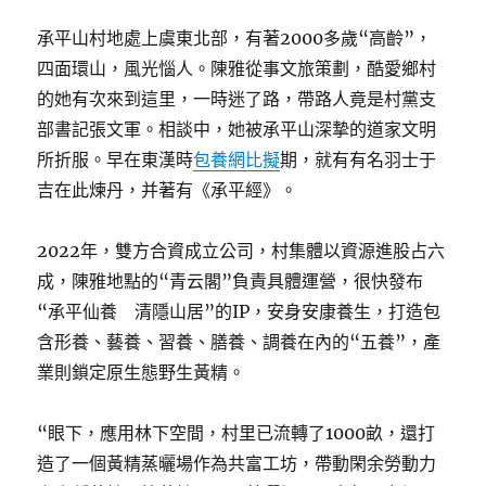
承平山村地處上虞東北部，有著2000多歲“高齡”，
四面環山，風光惱人。陳雅從事文旅策劃，酷愛鄉村
的她有次來到這里，一時迷了路，帶路人竟是村黨支
部書記張文軍。相談中，她被承平山深摯的道家文明
所折服。早在東漢時
包養網比擬
期，就有有名羽士于
吉在此煉丹，并著有《承平經》。
2022年，雙方合資成立公司，村集體以資源進股占六
成，陳雅地點的“青云閣”負責具體運營，很快發布
“承平仙養 清隱山居”的IP，安身安康養生，打造包
含形養、藝養、習養、膳養、調養在內的“五養”，產
業則鎖定原生態野生黃精。
“眼下，應用林下空間，村里已流轉了1000畝，還打
造了一個黃精蒸曬場作為共富工坊，帶動閑余勞動力