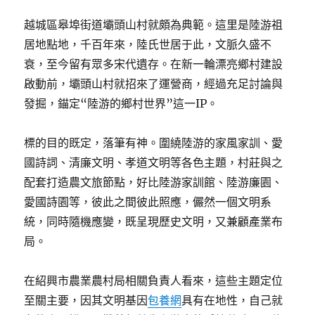
越城區皋埠街道壩頭山村就頗為典範。這里是陸游祖
居地點地，千百年來，陸氏世居于此，文脈久盛不
衰，至今留有眾多宋代遺存。在新一輪漂亮鄉村建設
啟動前，壩頭山村就招來了運營商，經過充足討論與
發掘，錨定“陸游的鄉村世界”這一IP。
標的目的既定，落筆有神。圍繞陸游的家風家訓、愛
國詩詞、清廉文明、孝道文明等各色主題，村莊與之
配套打造農文旅節點，好比陸游家訓館、陸游廉園、
愛國詩園等，彼此之間彼此照應，儼然一個文明系
統，同時隨機應變，既呈現歷史文明，又兼顧產業布
局。
在紹興市農業農村局相關負責人看來，這些主題定位
至關主要，因其文明基因
包養網
具有在地性，自己就