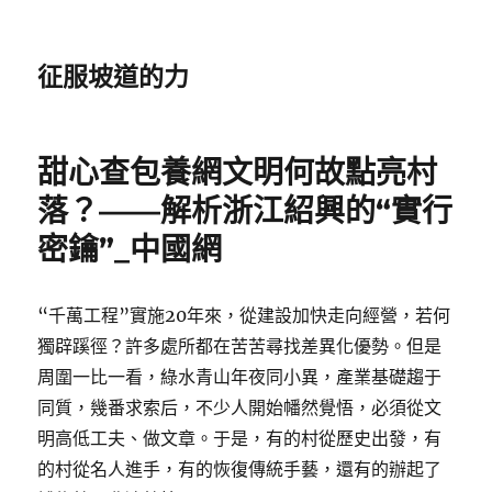
征服坡道的力
甜心查包養網文明何故點亮村
落？——解析浙江紹興的“實行
密鑰”_中國網
“千萬工程”實施20年來，從建設加快走向經營，若何
獨辟蹊徑？許多處所都在苦苦尋找差異化優勢。但是
周圍一比一看，綠水青山年夜同小異，產業基礎趨于
同質，幾番求索后，不少人開始幡然覺悟，必須從文
明高低工夫、做文章。于是，有的村從歷史出發，有
的村從名人進手，有的恢復傳統手藝，還有的辦起了