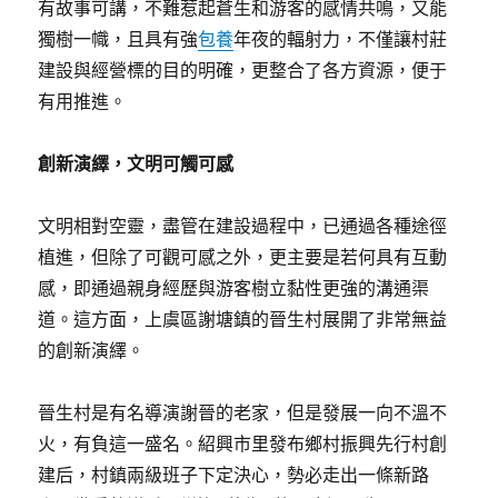
有故事可講，不難惹起蒼生和游客的感情共鳴，又能
獨樹一幟，且具有強
包養
年夜的輻射力，不僅讓村莊
建設與經營標的目的明確，更整合了各方資源，便于
有用推進。
創新演繹，文明可觸可感
文明相對空靈，盡管在建設過程中，已通過各種途徑
植進，但除了可觀可感之外，更主要是若何具有互動
感，即通過親身經歷與游客樹立黏性更強的溝通渠
道。這方面，上虞區謝塘鎮的晉生村展開了非常無益
的創新演繹。
晉生村是有名導演謝晉的老家，但是發展一向不溫不
火，有負這一盛名。紹興市里發布鄉村振興先行村創
建后，村鎮兩級班子下定決心，勢必走出一條新路