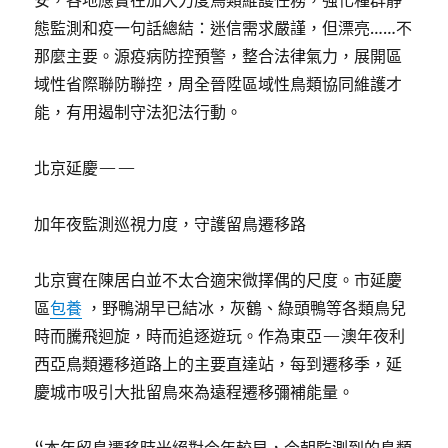
安，各地應實在加大力度鳥類維護任務，強化種群靜
態監測和疫一句話總結：迷信需求嚴謹，但漂亮……不
那麼主要。源疫病防控預警，整合法律氣力，展開區
域性省際聯防聯控，周全晉陞區域性鳥類協同維護才
能，有用遏制守法犯法行動。
北京延慶——
加年夜監測巡視力度，守護留鳥遷移路
北京實在陳居白並不太合適宋微擇偶的尺度。市延慶
區
包養
，野鴨湖早已結冰，灰鶴、綠頭鴨等各類鳥兒
時而騰飛迴旋，時而追逐遊玩。作為東亞—澳年夜利
西亞鳥類遷移道路上的主要直達站，每到遷移季，延
慶城市吸引大批留鳥來為遠程遷移彌補能量。