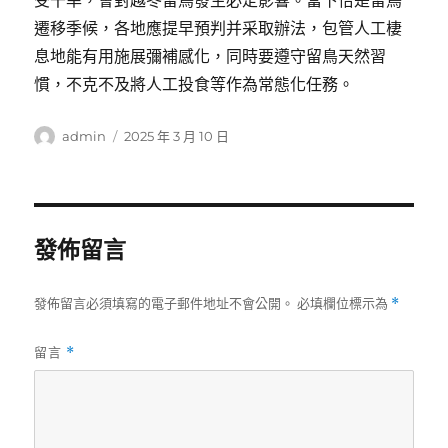
受干旱，會對越冬留鳥發生必定影響。當下恰是留鳥
遷移季候，各地應提早預判并采取辦法，包管人工棲
息地能有用施展彌補感化，同時要遵守留鳥天然習
慣，不克不及將人工投食等作為常態化任務。
作
發
admin
2025 年 3 月 10 日
者
佈
日
期:
發佈留言
發佈留言必須填寫的電子郵件地址不會公開。
必填欄位標示為
*
留言
*