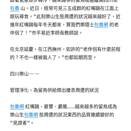
跟著氣象逐步轉冷，越來越多的留鳥南遷離開四川樂
包養
山。近日，經常可見三五成群的紅嘴鷗在江面上
遊玩尋食。“此刻樂山生態周遭的狀況越來越好了，近
幾年紅嘴鷗每年冬天都來，算我們樂隱士
包養網
的老
伴侶了！”市平易近李師長教師說。
在北京延慶，在江西撫州，如許的“老伴侶有什麼前程
的？不也一樣被裁人了。”也都如期而至。
四川樂山——
管理淨化，為留鳥供給傑出棲息周遭的狀況
包養網
紅嘴鷗、蒼鷺、鸕鶿……越來越多的留鳥成為
樂山生
包養網
態周遭的狀況東西的品質連續變好的
“見證者”。