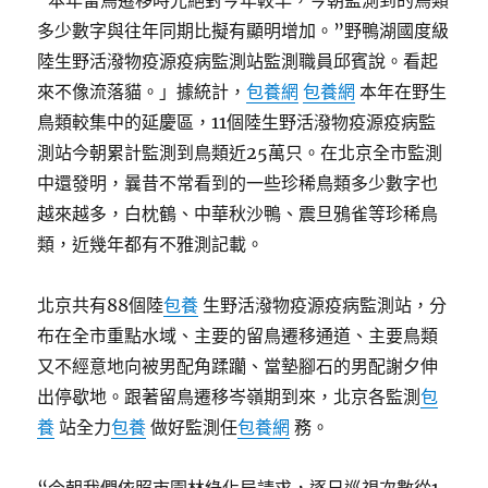
“本年留鳥遷移時光絕對今年較早，今朝監測到的鳥類
多少數字與往年同期比擬有顯明增加。”野鴨湖國度級
陸生野活潑物疫源疫病監測站監測職員邱賓說。看起
來不像流落貓。」據統計，
包養網
包養網
本年在野生
鳥類較集中的延慶區，11個陸生野活潑物疫源疫病監
測站今朝累計監測到鳥類近25萬只。在北京全市監測
中還發明，曩昔不常看到的一些珍稀鳥類多少數字也
越來越多，白枕鶴、中華秋沙鴨、震旦鴉雀等珍稀鳥
類，近幾年都有不雅測記載。
北京共有88個陸
包養
生野活潑物疫源疫病監測站，分
布在全市重點水域、主要的留鳥遷移通道、主要鳥類
又不經意地向被男配角蹂躪、當墊腳石的男配謝夕伸
出停歇地。跟著留鳥遷移岑嶺期到來，北京各監測
包
養
站全力
包養
做好監測任
包養網
務。