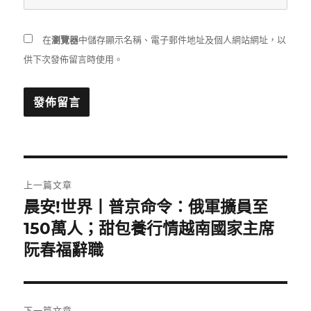
在
瀏覽器
中儲存顯示名稱、電子郵件地址及個人網站網址，以
供下次發佈留言時使用。
文
上一篇文章
章
晨安!世界丨普京命令：俄軍擴員至
上
一
150萬人；甜包養行情越南國家主席
導
篇
阮春福辭職
覽
文
章:
下一篇文章