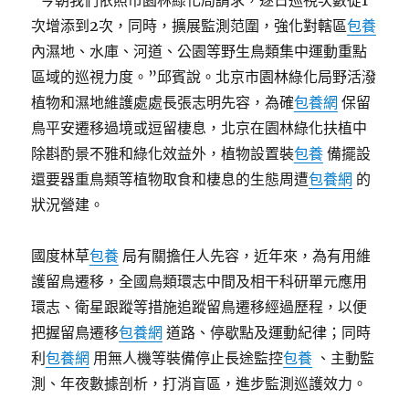
“今朝我們依照市園林綠化局請求，逐日巡視次數從1
次增添到2次，同時，擴展監測范圍，強化對轄區
包養
內濕地、水庫、河道、公園等野生鳥類集中運動重點
區域的巡視力度。”邱賓說。北京市園林綠化局野活潑
植物和濕地維護處處長張志明先容，為確
包養網
保留
鳥平安遷移過境或逗留棲息，北京在園林綠化扶植中
除斟酌景不雅和綠化效益外，植物設置裝
包養
備擺設
還要器重鳥類等植物取食和棲息的生態周遭
包養網
的
狀況營建。
國度林草
包養
局有關擔任人先容，近年來，為有用維
護留鳥遷移，全國鳥類環志中間及相干科研單元應用
環志、衛星跟蹤等措施追蹤留鳥遷移經過歷程，以便
把握留鳥遷移
包養網
道路、停歇點及運動紀律；同時
利
包養網
用無人機等裝備停止長途監控
包養
、主動監
測、年夜數據剖析，打消盲區，進步監測巡護效力。