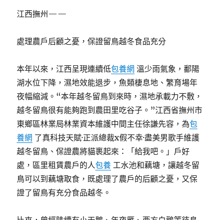
江西撫州——
處理農戶后顧之憂，保證留鳥越冬食品充分
本年以來，江西呈現連續低
包養網
溫少雨氣象，鄱陽
湖水位下降，濕地效能退步，魚類棲息地、繁育場年
夜幅縮減。“本年越冬留鳥到來時，濕地承載力不敷，
越冬留鳥很有能夠跑到農田里吃谷子。”江西省撫州市
東鄉區林業局林業資本維護中間主任徐謙先容，為
包
養網
了真科技天賦·正派總裁x假不幸·盡美男歌手維護
越冬留鳥、保證農將貓裹起來：「給我吧。」戶好
處，區里租賃農戶的人
包養
工水池和藕塘，讓越冬留
鳥可以到藕塘取食，既處理了農戶的后顧之憂，又保
證了留鳥有充分食品越冬。