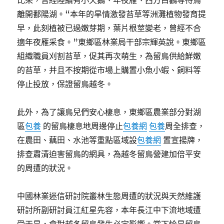
比來，曾經陸續有小天鵝、年夜雁、西方白鸛等待鳥
離開鄱陽湖。“本年的旱情激發苔草等洲灘植物發育提
早，此刻植被已過嫩芽期，葉片根莖變老，曾經不合
適年夜雁采食。”東鄉區林業局干部宗輝英說。東鄉區
組織職員刈割苔草，促其再次萌生，為留鳥供給鮮嫩
的苔草，并且不按期從市場上購置小魚小蝦、飼料等
停止投放，保證留鳥越冬。
此外，為了讓鳥兒們安心棲息，東鄉區農業部分對湖
區
包養
的留鳥棲息地周邊停止
包養網
包養
周全排查，
在農田、藕田、水池等重點區域設
包養網
置宣揚牌，
排查肅清迫害留鳥的網具，為越冬留鳥營建加倍平安
的周遭的狀況。
中國林業迷信研討院叢林生態周遭的狀況與天然維護
研討所副研討員江紅星先容，本年長江中下流地域遭