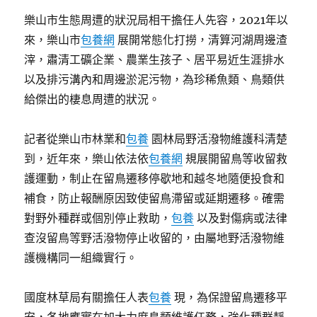
樂山市生態周遭的狀況局相干擔任人先容，2021年以
來，樂山市
包養網
展開常態化打撈，清算河湖周邊渣
滓，肅清工礦企業、農業生孩子、居平易近生涯排水
以及排污溝內和周邊淤泥污物，為珍稀魚類、鳥類供
給傑出的棲息周遭的狀況。
記者從樂山市林業和
包養
園林局野活潑物維護科清楚
到，近年來，樂山依法依
包養網
規展開留鳥等收留救
護運動，制止在留鳥遷移停歇地和越冬地隨便投食和
補食，防止報酬原因致使留鳥滯留或延期遷移。確需
對野外種群或個別停止救助，
包養
以及對傷病或法律
查沒留鳥等野活潑物停止收留的，由屬地野活潑物維
護機構同一組織實行。
國度林草局有關擔任人表
包養
現，為保證留鳥遷移平