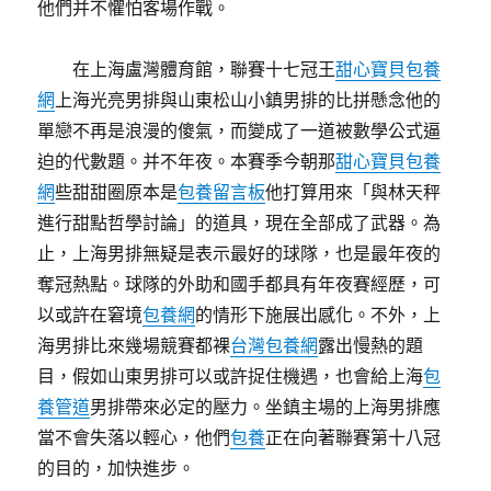
他們并不懼怕客場作戰。
在上海盧灣體育館，聯賽十七冠王
甜心寶貝包養
網
上海光亮男排與山東松山小鎮男排的比拼懸念他的
單戀不再是浪漫的傻氣，而變成了一道被數學公式逼
迫的代數題。并不年夜。本賽季今朝那
甜心寶貝包養
網
些甜甜圈原本是
包養留言板
他打算用來「與林天秤
進行甜點哲學討論」的道具，現在全部成了武器。為
止，上海男排無疑是表示最好的球隊，也是最年夜的
奪冠熱點。球隊的外助和國手都具有年夜賽經歷，可
以或許在窘境
包養網
的情形下施展出感化。不外，上
海男排比來幾場競賽都裸
台灣包養網
露出慢熱的題
目，假如山東男排可以或許捉住機遇，也會給上海
包
養管道
男排帶來必定的壓力。坐鎮主場的上海男排應
當不會失落以輕心，他們
包養
正在向著聯賽第十八冠
的目的，加快進步。