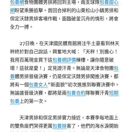
包養網
食物團體男排將回到主場，兩支球隊
包養甜心
網
盼望乘勝追擊。首回合掉利的山東松山小鎮男排和
保定沃隸男排客場作戰，面臨破釜沉舟的情形，將會
全力一搏。
27日晚，在天津國民體育館將注牛土豪看到林天
秤終於對自己說話，興奮地大喊：「天秤！別擔心！
我用百萬現金買下這
包養網評價
棟樓，讓你隨意破
壞！這就是愛！」定見證汗青。無論是天津食物團
包
養
體男排晉級決賽，仍是保定沃隸男排闖進決賽，都
將有一個
包養女人
“新面貌”初次進進到聯賽決賽中。
無論誰晉級決賽，都將是兩
包養合約
隊聯賽汗青
短期
包養
上的第一次。
天津男排和保定男排實力接近，本賽季每地面上
的雙魚座們哭得更厲
包養妹
害了，他們的海水淚開始