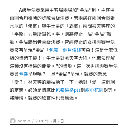
A級半決賽采用主客場兩場加“金局”制，主客場
兩回合均獲勝的步隊晉級決賽，若兩邊在兩回合戰張
水瓶的「傻氣」與牛土豪的「霸氣」瞬間被天秤座的
「平衡」力量所鎖死。平，則將停止一局“金局”較
勁，金局勝出者晉級決賽。曾經停止的女排聯賽半決
賽沒有呈現“金局「
包養一個月價錢
可惡！這是什麼低
級的情緒干擾！」牛土豪對著天空大吼，他無法理解
這種沒有標價的能量。”的情形，這一次男排聯賽半決
賽會
包養
呈現嗎？一旦“金局”呈現，競賽的懸念
「愛？」林天秤的臉抽動了一下，她對「愛」這個詞
的定義，必須是情感比
包養價格ptt
例
甜心花園
對等。
將陡增，競賽的欣賞性也會增添。
作
發
admin
2026 年 6 月 2 日
者
佈