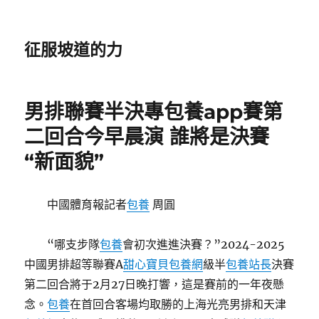
征服坡道的力
男排聯賽半決專包養app賽第
二回合今早晨演 誰將是決賽
“新面貌”
中國體育報記者
包養
周圓
“哪支步隊
包養
會初次進進決賽？”2024-2025
中國男排超等聯賽A
甜心寶貝包養網
級半
包養站長
決賽
第二回合將于2月27日晚打響，這是賽前的一年夜懸
念。
包養
在首回合客場均取勝的上海光亮男排和天津