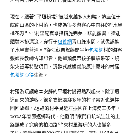
垣村村所有人全體支出已從萬元躍升至百萬元。
現在，跟著“平垣秘境”被越來越多人知曉，這座位于
皖南山區的小村落，也成為很多游客心中向往的“水墨
桃花源”。“村里配套舉措措施完美，既能露營，還能
體驗木排漂流，穿行于
包養網
青山綠水間，就像誤進
了水墨畫普通。”從江蘇自駕離開平垣
包養網
村的游客
張師長教師告知記者，他還預備帶孩子體驗采茶、燒
柴火飯等特點項目，沉醉式感觸感染原汁原味的村落
包養網心得
生涯。
村落游玩讓底本安靜的平垣村變得熱烈起來。除了遠
道而來的游客，很多衣錦還鄉多年的村平易近也選擇
回回故鄉。45歲的村平易近左振國在上海務工多年，
2024年春節返鄉時代，他發明“家門口坑坑洼洼的土
路釀成了寬廣的柏油路”“來村里游玩的人也變多