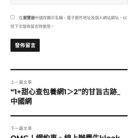
在
瀏覽器
中儲存顯示名稱、電子郵件地址及個人網站網址，以
供下次發佈留言時使用。
文
上一篇文章
章
“1+甜心查包養網1＞2”的甘旨古跡_
上
一
中國網
導
篇
覽
文
章:
下一篇文章
下