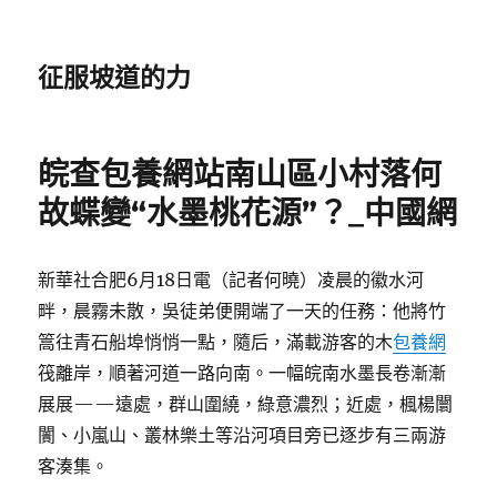
征服坡道的力
皖查包養網站南山區小村落何
故蝶變“水墨桃花源”？_中國網
新華社合肥6月18日電（記者何曉）凌晨的徽水河
畔，晨霧未散，吳徒弟便開端了一天的任務：他將竹
篙往青石船埠悄悄一點，隨后，滿載游客的木
包養網
筏離岸，順著河道一路向南。一幅皖南水墨長卷漸漸
展展——遠處，群山圍繞，綠意濃烈；近處，楓楊闤
闠、小嵐山、叢林樂土等沿河項目旁已逐步有三兩游
客湊集。