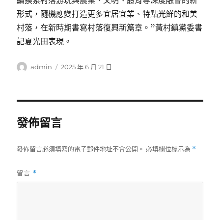
續摸索村落游玩與農業、文明、體育等深度融會的新
形式，隨機應變打造更多宜居宜業、特點光鮮的和美
村落，在新時期書寫村落復興新篇章。”黃村鎮黨委書
記夏光田表現。
作
發
admin
2025 年 6 月 21 日
者
佈
日
期:
發佈留言
發佈留言必須填寫的電子郵件地址不會公開。
必填欄位標示為
*
留言
*