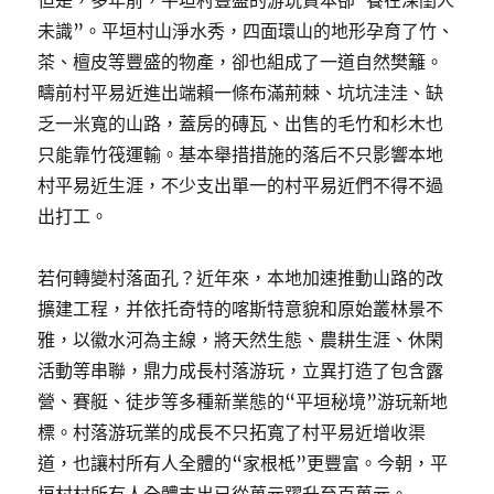
但是，多年前，平垣村豐盛的游玩資本卻“養在深閨人
未識”。平垣村山淨水秀，四面環山的地形孕育了竹、
茶、檀皮等豐盛的物產，卻也組成了一道自然樊籬。
疇前村平易近進出端賴一條布滿荊棘、坑坑洼洼、缺
乏一米寬的山路，蓋房的磚瓦、出售的毛竹和杉木也
只能靠竹筏運輸。基本舉措措施的落后不只影響本地
村平易近生涯，不少支出單一的村平易近們不得不過
出打工。
若何轉變村落面孔？近年來，本地加速推動山路的改
擴建工程，并依托奇特的喀斯特意貌和原始叢林景不
雅，以徽水河為主線，將天然生態、農耕生涯、休閑
活動等串聯，鼎力成長村落游玩，立異打造了包含露
營、賽艇、徒步等多種新業態的“平垣秘境”游玩新地
標。村落游玩業的成長不只拓寬了村平易近增收渠
道，也讓村所有人全體的“家根柢”更豐富。今朝，平