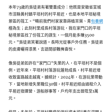
本年73歲的吳徒弟有著雙重成分：他既是安徽省宣城
市涇縣黃村鎮平垣村的村平易近，也是本地平垣秘境
景區的筏工。“疇前我們村家家靠蒔植茶葉、青
包養網
檀為生；此刻村里成長村落游玩，我在家門口的平垣
秘境景區找了份筏工的謀生，一個月能多賺3500
元。”吳徒弟笑著說道。長時光從事戶外任務，吳徒弟
的皮膚曬得漆黑，言語間卻難掩喜悅。
像吳徒弟如許在“家門口”失業的人，在平垣村不是個
例。近年來，平垣村村落游玩蓬勃成長，村平易近增
收致富路越走越寬。據統計，2024年，在游玩業帶動
下，當地新增失業職位30個，村平易近經由過程介入
平易近宿運營、游船辦事等，戶均年支出晉陞至1萬
元。