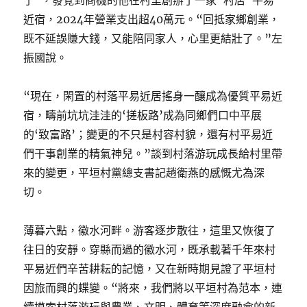
了”，發覺到商機的他在村里創辦了一家“村居”平易
近宿，2024年營業支出超40萬元。“回抵家鄉創業，
既不延誤賺大錢，又能陪同家人，心里更結壯了。”左
振國說。
“現在，閑置的村落平易近居搖身一釀成為優質平易近
宿，疇前坑坑洼洼的‘搓板路’成為同鄉們口中平展
的‘致富路’；變更的不只是村容村貌，還有村平易近
們干事創業的精氣神兒。”談到村落游玩成長給村里帶
來的變更，平垣村黨總支書記趙衛燕的感慨尤為深
切。
薄暮六點，徽水河畔。游客逐步散往，這里又恢復了
往日的安靜。穿縣而過的徽水河，既承載著千年來村
平易近們辛苦耕耘的記憶，又在新時期見證了平垣村
因旅而興的蝶變。“將來，我們將以平垣村為范本，連