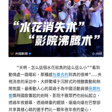
“天啊，怎么這個水花就真的這么這么小”“看到
動情處一路喝彩，那種感
包養合約
到真的很棒”……央
視消息的采訪中，大師驚嘆于沉醉式的視聽震動和熱
鬧氛圍。最衝動人心的莫過于為中國活動員頒
長期包
養
獎時國歌響起的剎時，影院不雅眾們也紛紜起立，
透過年夜銀幕、透過總臺的鏡頭，遠遠向遠在巴黎卻
共享異樣心跳的選手們比一顆年夜年夜的愛心。