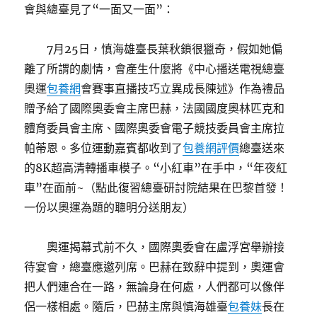
會與總臺見了“一面又一面”：
7月25日，慎海雄臺長葉秋鎖很獵奇，假如她偏
離了所謂的劇情，會產生什麼將《中心播送電視總臺
奧運
包養網
會賽事直播技巧立異成長陳述》作為禮品
贈予給了國際奧委會主席巴赫，法國國度奧林匹克和
體育委員會主席、國際奧委會電子競技委員會主席拉
帕蒂恩。多位運動嘉賓都收到了
包養網評價
總臺送來
的8K超高清轉播車模子。“小紅車”在手中，“年夜紅
車”在面前~（點此復習總臺研討院結果在巴黎首發！
一份以奧運為題的聰明分送朋友）
奧運揭幕式前不久，國際奧委會在盧浮宮舉辦接
待宴會，總臺應邀列席。巴赫在致辭中提到，奧運會
把人們連合在一路，無論身在何處，人們都可以像伴
侶一樣相處。隨后，巴赫主席與慎海雄臺
包養妹
長在