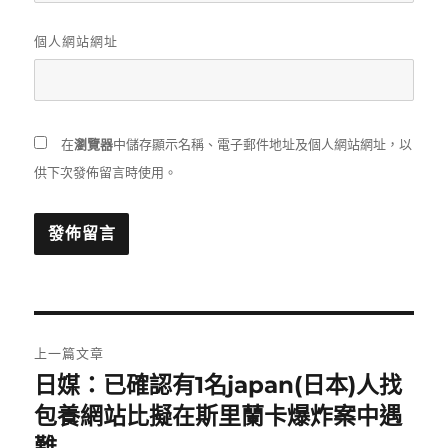
個人網站網址
在
瀏覽器
中儲存顯示名稱、電子郵件地址及個人網站網址，以
供下次發佈留言時使用。
文
上一篇文章
章
日媒：已確認有1名japan(日本)人找
上
一
包養網站比擬在斯里蘭卡爆炸案中遇
導
篇
難