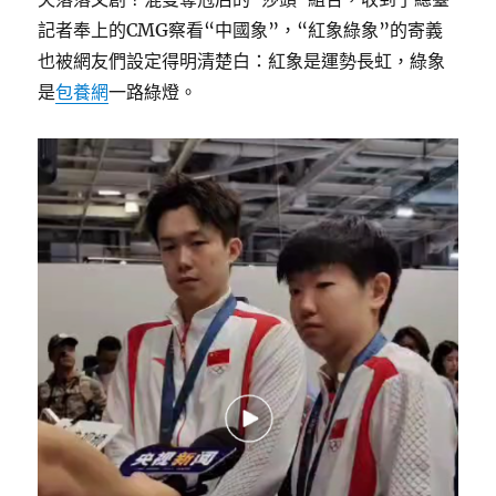
記者奉上的CMG察看“中國象”，“紅象綠象”的寄義
也被網友們設定得明清楚白：紅象是運勢長虹，綠象
是
包養網
一路綠燈。