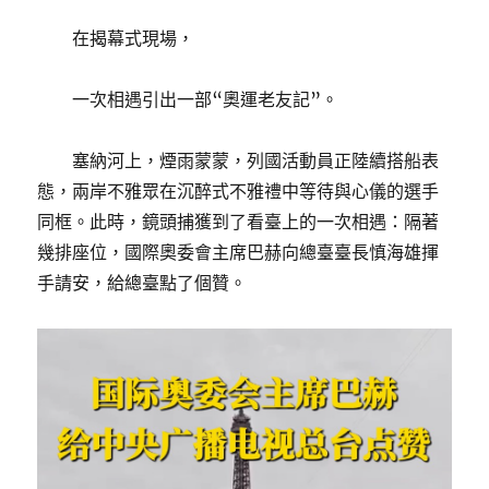
在揭幕式現場，
一次相遇引出一部“奧運老友記”。
塞納河上，煙雨蒙蒙，列國活動員正陸續搭船表
態，兩岸不雅眾在沉醉式不雅禮中等待與心儀的選手
同框。此時，鏡頭捕獲到了看臺上的一次相遇：隔著
幾排座位，國際奧委會主席巴赫向總臺臺長慎海雄揮
手請安，給總臺點了個贊。