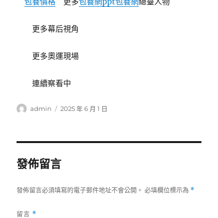
包養價格
更多
包養網ppt
包養網
總臺人物
更多幕后視角
更多奧運現場
連續察看中
作
發
admin
2025 年 6 月 1 日
者
佈
日
期:
發佈留言
發佈留言必須填寫的電子郵件地址不會公開。
必填欄位標示為
*
留言
*