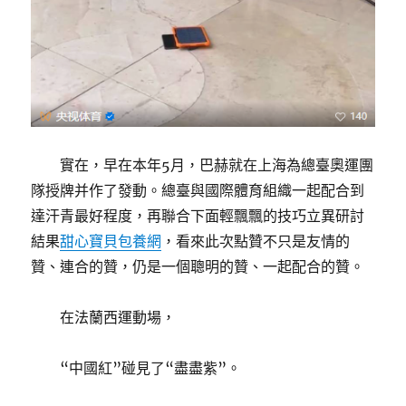
實在，早在本年5月，巴赫就在上海為總臺奧運團
隊授牌并作了發動。總臺與國際體育組織一起配合到
達汗青最好程度，再聯合下面輕飄飄的技巧立異研討
結果
甜心寶貝包養網
，看來此次點贊不只是友情的
贊、連合的贊，仍是一個聰明的贊、一起配合的贊。
在法蘭西運動場，
“中國紅”碰見了“盡盡紫”。