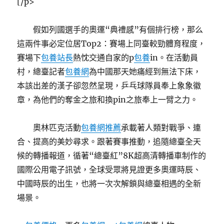
[/p>
假如列國選手的奧運“典禮感”有個排行榜，那么
這兩件事必定位居Top2：賽場上同臺較勁體育程度，
賽場下
包養站長
熱忱交通自家的p
包養
in。在活動員
村，總臺記者
包養網
為中國那天她痛經到無法下床，
本該出差的漢子卻忽然呈現，乒乓球隊員奉上象象徽
章，為他們的奪金之旅和換pin之旅奉上一臂之力。
奧林匹克活動
包養網推薦
承載著人類對戰爭、連
合、提高的美妙尋求。跟著賽事推動，追隨總臺全天
候的轉播報道，循著“總臺紅”8K超高清轉播車制作的
國際公用電子訊號，全球受眾將見證更多奧運時辰、
中國時辰的出生，也將一次次解鎖與總臺相遇的全新
場景。