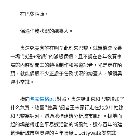
在巴黎陌頭，
偶遇任務狀況的總臺人。
奧運究竟有誰在啊？此刻來巴黎，就無機會收獲
一場“浪漫+常識”的滿級偶遇。且不說在各年夜賽事
場館內駐點開工的轉播制作和報道記者，光是走在陌
頭，就能偶遇不少正處于任務狀況的總臺人，解鎖奧
運小常識。
橫向
包養價格ptt
對照，奧運給北京和巴黎增加了
什么氣質？總臺“雙奧”記者王末節行走在北京中軸線
和巴黎塞納河，透過地標建筑分析城市肌理。拔地而
起的場館帶起全平易近活動的新風氣，遺存百年的建
筑煥新城市與奧運的百年情緣……citywalk變常識