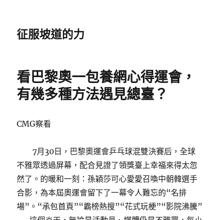
征服坡道的力
看巴黎奧一包養網心得運會，
有幾多種方法遇見總臺？
CMG察看
7月30日，巴黎奧運會乒乓球混雙決賽后，全球
不雅眾透過屏幕，配合見證了領獎臺上幸福來得太忽
然了。的暖和一刻：孫穎莎可心愛愛召喚中朝韓選手
合影，為本屆奧運會留下了一幕令人難忘的“名排
場”。“承包首頁”“霸榜熱搜”“花式玩梗”“影院沸騰”