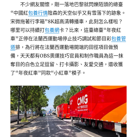
不少網友關懷，剛一落地巴黎就閃爍陌頭的總臺
“中國紅
包養行情
陰森的天空似乎又有雪落下的跡象。
宋微拖著行李箱”8K超高清轉播車，此刻怎么樣啦？
哪里可以持續打
包養網
卡？比來，這臺總臺“年夜紅
車”正停在法蘭西運動場停止技巧調試和節目彩
包養管
道
排，為行將在法蘭西運動場開端的田徑項目做預
備，天天都有OBS奧運技巧官員和制作職員為這一抹
奪目的白色立足逗留、打卡攝影、友愛交通，還收獲
了“年夜紅車”同款“小紅車”模子。