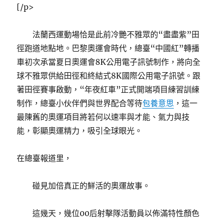
[/p>
法蘭西運動場恰是此前冷艷不雅眾的“盡盡紫”田
徑跑道地點地。巴黎奧運會時代，總臺“中國紅”轉播
車初次承當夏日奧運會8K公用電子訊號制作，將向全
球不雅眾供給田徑和終結式8K國際公用電子訊號。跟
著田徑賽事啟動，“年夜紅車”正式開端項目練習訓練
制作，總臺小伙伴們與世界配合等待
包養意思
，這一
最陳舊的奧運項目將若何以速率與才能、氣力與技
能，彰顯奧運精力，吸引全球眼光。
在總臺報道里，
碰見加倍真正的鮮活的奧運故事。
這幾天，幾位00后射擊隊活動員以佈滿特性顏色