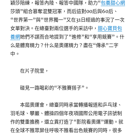
穎莎陪練，報答內陸、報答中國隊，助力“
包養甜心網
莎頭”組合篡奪混雙冠軍，而后這對00后與60后、
“世界第一”與“世界獨一”又在31日經過的事況了一次
女單對決。在總臺對兩位選手的采訪中，
甜心寶貝包
養網
她們不謀而合地提到了“進修”和“享用競賽”。什
么是體育精力？什么是奧運精力？盡在“傳承”二字
中。
在片子院里，
碰見一路喝彩的“不雅賽搭子”。
本屆奧運會，總臺同時承當轉播報道和乒乓球、
羽毛球、攀巖、體操四個年夜項國際公用電子訊號制
作的雙重擔務，還立異打造了“影院看奧運”運動。就
在全球不雅眾屏住呼吸不雅看出色競賽的同時，很多