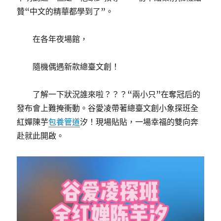
贊“中文的精華都學到了”。
在各年夜場館，
隨機偶遇新款總臺文創！
了解一下狀況誰來啦？？？“兩小只”在奪冠后的
發布會上難掩衝動。谷愛凌帶著總臺文創小象探班全
紅嬋陳芋
包養管道
汐！現場貼貼，一場幸福的雙向奔
赴就此開啟。