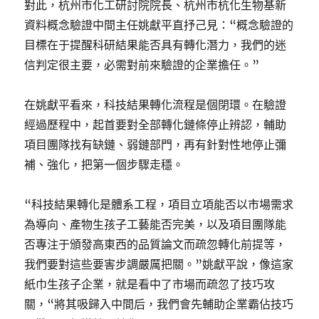
對此，杭州市化工研討院院長、杭州市杭化生物基新
資料概念驗證中間主任姚獻平直抒己見：“概念驗證的
目標在于提醒科研結果能否具有轉化潛力，我們的迷
信判定很主要，必需對前來驗證的企業擔任。”
在姚獻平看來，科技結果轉化流程是個閉環。在驗證
經過歷程中，起首要對全部轉化鏈條停止辨認，輔助
項目團隊找有缺鏈、弱鏈部門，再有針對性地停止彌
補、強化，把第一個步驟走穩。
“科技結果轉化是體系工程，項目立項能否以市場需求
為導向、產物生孩子工藝能否完美，以及項目團隊能
否專注于頒發高東西的品質論文而疏忽轉化前提等，
我們要對這些要害步調嚴厲把關。”姚獻平說，像這家
紙巾生孩子企業，就是看中了市場而疏忽了技巧攻
關，“將其吸歸入中間后，我們會先輔助企業霸佔技巧