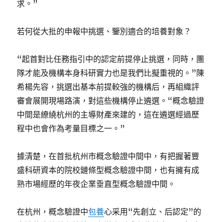
求。”
若何從大批的申報中挑選、鑒別適合的培養對象？
“起首對比任務指引中的認定前提停止挑選，同時，團
隊才能及機構本身科研實力也是我們比擬重視的。”陳
希楊先容，挑選出基本前提較強的機構后，再組織評
審會展開現場路演，對這些機構停止遴選。“概念驗證
中間是繚繞杭州的主導財產來建的，這在遴選經過歷
程中也會作為考量目標之一。”
據清楚，在首批杭州市概念驗證中間中，有把握著豐
盛科研資本的院校鏈條型概念驗證中間，也有擁有成
熟市場經歷的年夜企業垂直型概念驗證中間。
在杭州，概念驗證中
包養
心采用“先創立、后認定”的