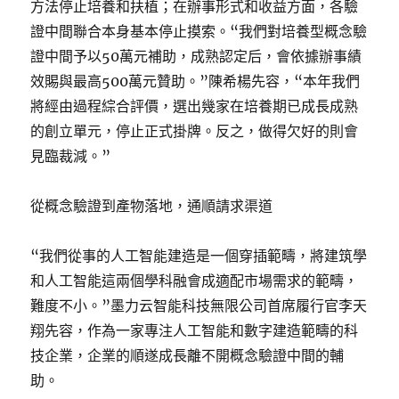
方法停止培養和扶植；在辦事形式和收益方面，各驗
證中間聯合本身基本停止摸索。“我們對培養型概念驗
證中間予以50萬元補助，成熟認定后，會依據辦事績
效賜與最高500萬元贊助。”陳希楊先容，“本年我們
將經由過程綜合評價，選出幾家在培養期已成長成熟
的創立單元，停止正式掛牌。反之，做得欠好的則會
見臨裁減。”
從概念驗證到產物落地，通順請求渠道
“我們從事的人工智能建造是一個穿插範疇，將建筑學
和人工智能這兩個學科融會成適配市場需求的範疇，
難度不小。”墨力云智能科技無限公司首席履行官李天
翔先容，作為一家專注人工智能和數字建造範疇的科
技企業，企業的順遂成長離不開概念驗證中間的輔
助。