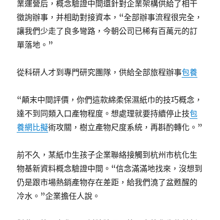
業運營后，概念驗證中間還針對企業架構供給了相干
徵詢辦事，并相助對接資本，“全部辦事流程很完全，
讓我們少走了良多彎路，今朝公司已稀有百萬元的訂
單落地。”
從科研人才到專門研究團隊，供給全部旅程辦事
包養
“顛末中間評價，你們這款綿柔保濕紙巾的技巧概念，
達不到同類入口產物程度。想處理就要持續停止技
包
養網比擬
術攻關，樹立產物尺度系統，再斟酌轉化。”
前不久，某紙巾生孩子企業聯絡接觸到杭州市杭化生
物基新資料概念驗證中間。“信念滿滿地找來，沒想到
仍是跟市場熱銷產物存在差距，給我們澆了盆甦醒的
冷水。”企業擔任人說。