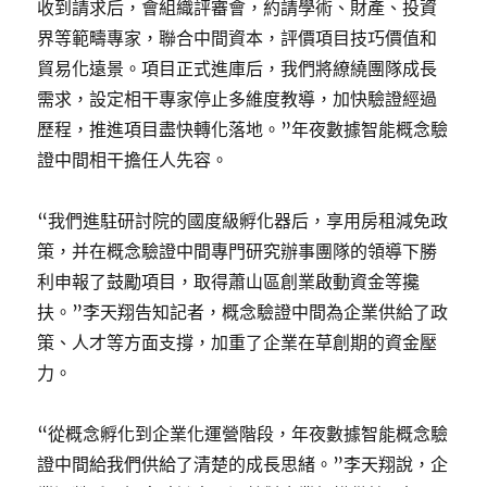
收到請求后，會組織評審會，約請學術、財產、投資
界等範疇專家，聯合中間資本，評價項目技巧價值和
貿易化遠景。項目正式進庫后，我們將繚繞團隊成長
需求，設定相干專家停止多維度教導，加快驗證經過
歷程，推進項目盡快轉化落地。”年夜數據智能概念驗
證中間相干擔任人先容。
“我們進駐研討院的國度級孵化器后，享用房租減免政
策，并在概念驗證中間專門研究辦事團隊的領導下勝
利申報了鼓勵項目，取得蕭山區創業啟動資金等攙
扶。”李天翔告知記者，概念驗證中間為企業供給了政
策、人才等方面支撐，加重了企業在草創期的資金壓
力。
“從概念孵化到企業化運營階段，年夜數據智能概念驗
證中間給我們供給了清楚的成長思緒。”李天翔說，企