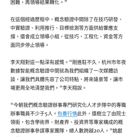
困難，再領導結果轉化。”
在這個經過歷程中，概念驗證中間除了在技巧研發、
中實驗證、利用推行、目標檢測等方面供給響應支
撐，還會成立領導小組，從技巧、工程化、資金等方
面同步停止領導。
李天翔對這一點深有感慨。“剛進駐不久，杭州市年夜
數據智能概念驗證中間就為我們組織了一次媒體訪
談，讓我們具體先容了公司特點、將來遠景等，讓市
場更周全地清楚我們。”李天翔說。
“今朝我們概念驗證辦事專門研究化人才步隊中的專職
辦事職員不少于5人。
包養行情
此外，還樹立了由院士
領銜，包含學術界、財產界、投資界等專家構成的概
念驗證辦事參謀專家團隊，總人數跨越20人。”姚獻