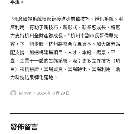
平說。
“概念驗證系統慎密鏈接進步前輩技巧、孵化系統、財
產利用，有助于新技巧、新形式、新業態成長，將無
力支持杭州全財產鏈成長。”杭州市副市長胥偉華先
容，下一個步驟，杭州將整合立異資本、加大體素婚
配支撐，加速構建集項目、人才、本錢、場景、平
臺、企業于一體的生態系統，吸引更多立異技巧（項
目）來杭驗證，當場買賣、當場轉化、當場利用，助
力科技結果轉化落地。
作
發
admin
2024 年 8 月 29 日
者
佈
日
期:
發佈留言