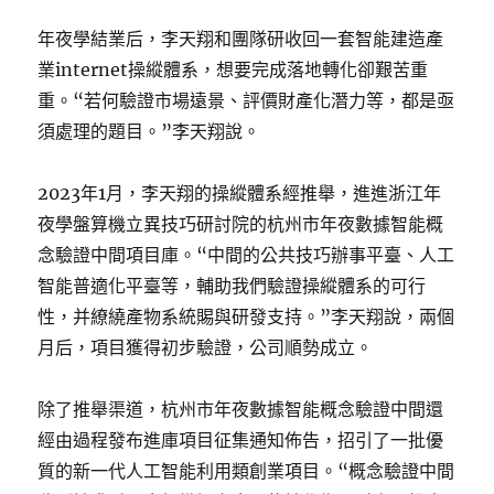
年夜學結業后，李天翔和團隊研收回一套智能建造產
業internet操縱體系，想要完成落地轉化卻艱苦重
重。“若何驗證市場遠景、評價財產化潛力等，都是亟
須處理的題目。”李天翔說。
2023年1月，李天翔的操縱體系經推舉，進進浙江年
夜學盤算機立異技巧研討院的杭州市年夜數據智能概
念驗證中間項目庫。“中間的公共技巧辦事平臺、人工
智能普適化平臺等，輔助我們驗證操縱體系的可行
性，并繚繞產物系統賜與研發支持。”李天翔說，兩個
月后，項目獲得初步驗證，公司順勢成立。
除了推舉渠道，杭州市年夜數據智能概念驗證中間還
經由過程發布進庫項目征集通知佈告，招引了一批優
質的新一代人工智能利用類創業項目。“概念驗證中間