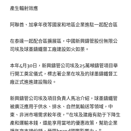
產生輻射效應
阿聯酋、加拿年夜等國家和地區企業進駐一起配合區
在泰達一起配合區擴展區，中國新興鑄管股份無限公
司埃及球墨鑄鐵督工廠建設如火如荼。
本年4月30日，新興鑄管公司埃及25萬噸鑄管項目舉
行開工奠定儀式，標志著企業在埃及的球墨鑄鐵督工
廠正式進進建設階段。
新興鑄管公司埃及項目負責人馬冶介紹，球墨鑄鐵管
被廣泛應用于供水、排水、自然氣輸送等領域，中
東、非洲市場需求較年夜，“在埃及建廠有助于下降生
產和運輸本錢，還能享用當地的優惠政策，幫助企業
擴年夜市場份額，晉陞brand國際影響力。”