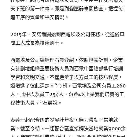
天下班的第一件事，即是到變壓器車間檢查，把握每
道工序的質量和平安情況。
2015年，安諾爾開始到西電埃及公司任務，從通俗車
間工人成長為技術骨干。
西電埃及公司總經理石晨介紹，依照培養計劃，企業
有計劃地組織重要技術人員到西電中國總部進行培訓
學習和文明交通，不僅進步了埃方員工的技巧程度，
還增進了彼此清楚。“今朝，西電埃及公司有員工260
人，此中埃及員工254人，60%以上是我們培養的工
程技術人員。”石晨說。
泰達一起配合區的發展壯年夜，無力帶動了當地就
業。截至今朝，一起配合區直接解決當地就業9000余
人，產業帶動就業約7萬人。一起配合區整體的埃及員