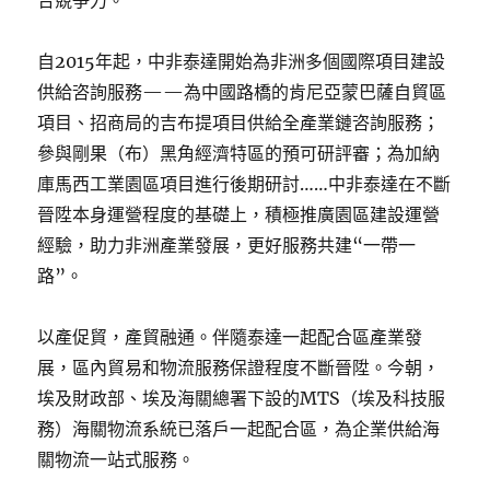
自2015年起，中非泰達開始為非洲多個國際項目建設
供給咨詢服務——為中國路橋的肯尼亞蒙巴薩自貿區
項目、招商局的吉布提項目供給全產業鏈咨詢服務；
參與剛果（布）黑角經濟特區的預可研評審；為加納
庫馬西工業園區項目進行後期研討……中非泰達在不斷
晉陞本身運營程度的基礎上，積極推廣園區建設運營
經驗，助力非洲產業發展，更好服務共建“一帶一
路”。
以產促貿，產貿融通。伴隨泰達一起配合區產業發
展，區內貿易和物流服務保證程度不斷晉陞。今朝，
埃及財政部、埃及海關總署下設的MTS（埃及科技服
務）海關物流系統已落戶一起配合區，為企業供給海
關物流一站式服務。