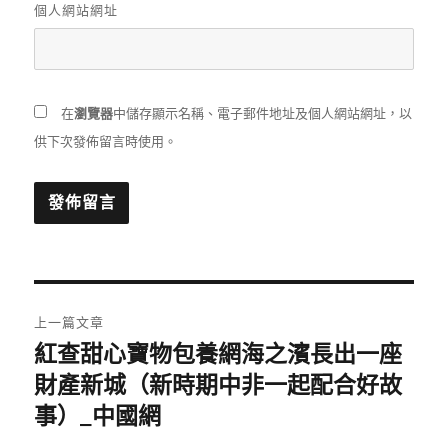
個人網站網址
在
瀏覽器
中儲存顯示名稱、電子郵件地址及個人網站網址，以
供下次發佈留言時使用。
文
上一篇文章
章
紅查甜心寶物包養網海之濱長出一座
上
一
財產新城（新時期中非一起配合好故
導
篇
事）_中國網
覽
文