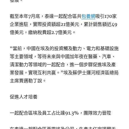
截至本年7月底，泰達一起配合區共
包養網
吸引170家
企業進駐，實際投資額超21億美元，累計銷售額近49
億美元，繳納稅費超2.7億美元。
“當前，中國在埃及的投資觸及動力、電力和基礎設施
等主要領域，等待未來與中國加年夜在醫藥、汽車、
清潔動力等領域的一起配合，進一個步驟促進埃及產
業發展，實現互利共贏。”埃及蘇伊士運河經濟區總局
主席賈邁勒丁說。
促進人才培養
一起配合區埃及員工占比達91.3%，團隊效力晉陞
在泰達一起配合區西電埃及公司，生產主任安諾爾天