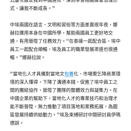
式，讓我不斷成長。”
中埃兩國在語言、文明和習俗等方面差異很年夜，娜
赫拉運用本身在中國所學，幫助兩國員工更好地交
通，有用晉陞了任務效力。“在泰達一起配合區，埃中
員工一起配合順暢，埃及員工的職業發展渠道也很通
暢。”娜赫拉說。
“當地化人才具備對當地文
包養
化、市場需乞降商業環
境的深入懂得，下降了溝通本錢，促進了埃中員工之
間的團結協作，晉陞了團隊的整體效力與凝集力。在
中國企業的幫助下，當地化人才的專業技巧和治理才
能不斷晉陞，無力推動了項目落地和業務拓展，為園
區發展持續供給動力。”埃及束縛研討中間研討員伊瑪
德說。