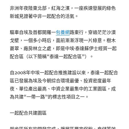
非洲年夜陸東北部，紅海之濱，一座疾速發展的綠色
新城見證著中非一起配合的活氣。
驅車自埃及首都開羅一
包養網
路東行，穿過茫茫沙漠
戈壁，一個多小時后，面前漸漸浮現一片綠意。樹木
蒼翠、廠房林立之處，即是中埃·泰達蘇伊士經貿一起
配合區（以下簡稱“泰達一起配合區”）。
自2008年中埃一起配合推進建設以來，泰達一起配合
區已發展為埃及今朝綜合環境最優、投資密度最年
夜、單位產出最高、中資企業最集中的工業園區，成
為共建“一帶一路”的標志性項目之一。
一起配合共建園區
起步區所有的開發完成，擴展區豐富保稅、倉儲等效