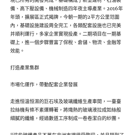
備、高下壓設備、機械制造四年夜主導產業。2016年
年頭，擴展區正式揭牌，今朝一期的2平方公里范圍
內，基礎設施建設周全完工，各類配套設施也已完美
并順利運行，多家企業實現投產。二期項目在一期基
礎上，進一個步驟豐富了保稅、倉儲、物流、金融等
效能。
打造產業集群
市場化運作，帶動配套企業發展
走進恒溫恒濕的巨石埃及玻璃纖維生產車間，一臺臺
拉絲機有條不紊運轉著，將熾熱的玻璃液拉成如絲般
細膩的纖維，經過數道工序制成一卷卷潔白的紗團。
“這些玻纖產品不單在非洲市場很受歡迎，並且銷到了