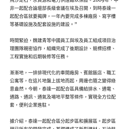
非一起配合論壇部長級會議在埃及召開，到時泰達一
起配合區就要揭牌，一年內要完成多棟廠房、寫字樓
等基礎設施及配套設施的建設。”
時間緊迫，魏建青等中國員工與埃及員工組成項目治
理團隊親密協作，組織完成了後期設計、競標招標、
工程實施和后期裝修等任務。
漸漸地，一排排現代化的車間廠房、賓館飯店、職工
公寓等，在這片地盤上拔地而起，周邊也隨之變得綠
意盎然。今朝，泰達一起配合區具備給排水、通電、
通路、通訊、通氣及場地平整等條件，實現全方位配
套，便利企業進駐。
據介紹，泰達一起配合區分起步區和擴展區。起步區
現已所有的開發完成，基礎構成了新型建材、石油裝