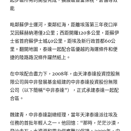
能
毗鄰蘇伊士運河，東鄰紅海，距離埃落第三年夜口岸
艾因蘇赫納港僅2公里；西距開羅120多公里，距蘇伊
士省首府蘇伊士城40公里，距埃及新行政首都60公
里。翻開地圖，泰達一起配合區優越的海運條件和便
捷的陸路路況條件躍然紙上。
在中埃配合盡力下，2008年，由天津泰達投資控股無
限公司與中非發展基金組建的中非泰達投資股份無限
公司（以下簡稱“中非泰達”），正式承建泰達一起配
合區。
魏建青，中非泰達副總經理，當年天津泰達派往埃及
任務的首批年輕人之一。他回憶：“那時，茫茫沙漠，
飛沙走石，水資源和電力供應難以保證。2009年，中