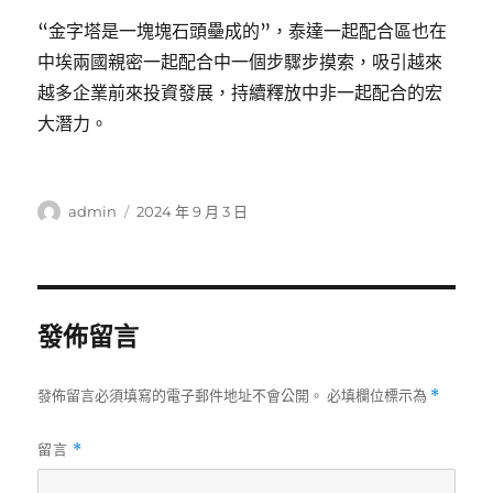
“金字塔是一塊塊石頭壘成的”，泰達一起配合區也在
中埃兩國親密一起配合中一個步驟步摸索，吸引越來
越多企業前來投資發展，持續釋放中非一起配合的宏
大潛力。
作
發
admin
2024 年 9 月 3 日
者
佈
日
期:
發佈留言
發佈留言必須填寫的電子郵件地址不會公開。
必填欄位標示為
*
留言
*