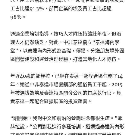
工占比達91.3%，部門企業的埃及員工占比超過
98%。
通過企業培訓指導，技巧人才隊伍持續壯年夜，但治
理人才仍然缺乏。對此，中非泰達樹立“泰達海內學
堂”，以泰達海內形式為基礎，傳播、分送朋友境外園
區開發建設和運營治理經驗，打造當地化人才隊伍。
年近40歲的娜赫拉，已經在泰達一起配合區任務了14
年。她從中非泰達市場營銷部的通俗員工干起，2015
年被選拔為埃及泰達特區開發公司的首席執行官，負
責泰達一起配合區擴展區的投資運營。
“剛開始，我對中文和前沿的營銷理念都很生疏。”娜
赫拉說，“公司對我進行多種培訓，還通過泰達海內形
式屢次設定我到中國進修，深刻學習相關運營治理形