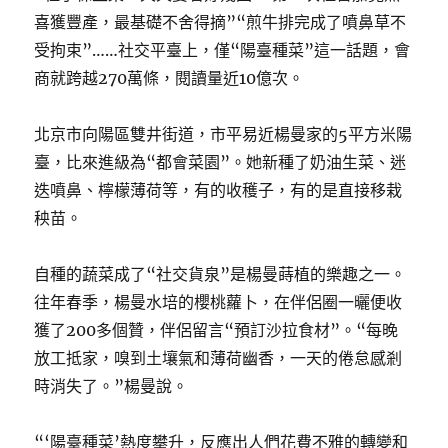
喜獲豐產，最基礎不舍得摘”“煎牛排完成了噴鼻草不
受拘束”……社交平臺上，僅“陽臺種菜”這一話題，會
商就跨越270萬條，閱讀量近10億次。
北京市向陽區雙井街道，市平易近楊曼家的5平方米陽
臺，比來進級為“都會菜園”。她新種了奶油生菜、迷
迭噴鼻、檸檬薄荷等，有的收穫子，有的是直接移栽
秧苗。
自種的蔬菜成了“社交貨泉”是楊曼蒔植的樂趣之一。
往年春季，楊曼水培的櫻桃蘿卜，在伴侶圈一曬便收
獲了200多個贊，伴侶留言“預訂沙拉食材”。“每晚
放工抵家，嗅到土壤氣和薄荷幽香，一天的倦怠感剎
時消失了。”楊曼說。
“‘陽臺種菜’熱度攀升，反應出人們花費不雅的轉變和