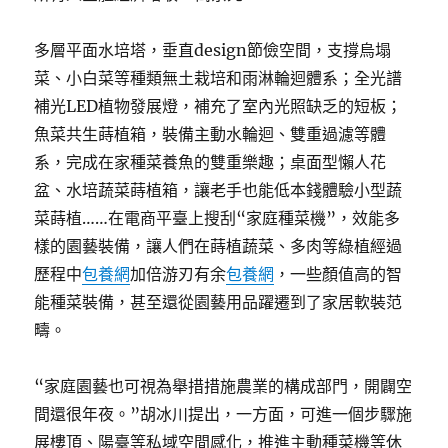
多層平面水培塔，垂直design節儉空間，支撐烏塌
菜、小白菜等種類無土栽培和雨淋輪迴體系；全光譜
補光LED植物發展燈，補充了室內光照缺乏的短板；
魚菜共生蒔植箱，裝備主動水輪迴、雙重過濾等體
系，完成在家種菜養魚的雙重樂趣；桌面型懶人花
盆、水培蔬菜蒔植箱，讓老手也能低本錢體驗小型蔬
菜蒔植……在電商平臺上搜刮“家庭種菜機”，效能多
樣的園藝裝備，讓人們在蒔植蔬菜、多肉等綠植經過
歷程中
包養網
加倍游刃有余
包養網
，一些顏值高的智
能種菜裝備，甚至還從園藝用品躍遷到了家居軟裝范
疇。
“家庭園藝也可視為舉措措施農業的構成部門，開闢空
間還很年夜。”胡冰川提出，一方面，可進一個步驟施
展樓頂、陽臺等私域空間感化，推進主動種菜機等休