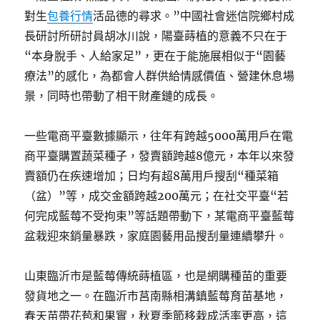
對生
包養行情
活品德的尋求。”中國社會迷信院鄉村成
長研討所研討員胡冰川說，陽臺蒔植的意義不只在于
“本身脫手、人給家足”，更在于能施展相似于“園藝
療法”的感化，為都會人群供給情感價值、營建休息場
景，同時也帶動了相干財產鏈的成長。
一些電商平臺數據顯示，往年有跨越5000萬用戶在電
商平臺購置蔬菜種子，發賣額跨越8億元，本年以來發
賣額仍在疾速增加；日均有超8萬用戶搜刮“種菜箱
（盆）”等，成交金額跨越200萬元；在社交平臺“若
何完成藍莓不受拘束”等話題帶動下，某電商平臺藍莓
盆栽迎來銷量暴跌，家庭園藝用品搜刮量連續攀升。
山東臨沂市是藍莓傳統蒔植區，也是網購種苗的重要
發貨地之一。在臨沂市莒南縣相溝鎮藍莓育苗基地，
春天苗帶花苞和果實，秋夏季節移栽成活率更高，這