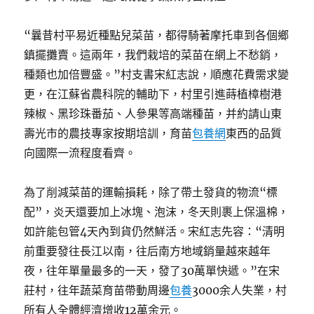
“曩昔村平易近種點兒菜苗，都得騎著摩托車到各個鄉
鎮擺攤賣。這兩年，我們栽培的菜苗在網上不愁銷，
種類也加倍豐盛。”村支書宋紅志說，順應花費需求變
更，在江蘇省農科院的輔助下，村里引進蒔植樟樹港
辣椒、黑珍珠番茄、人參果等高端種苗，并約請山東
壽光市的農技專家按期培訓，育苗
包養網
東西的品質
向國際一流程度看齊。
為了削減菜苗的運輸損耗，除了帶土發貨的物流“標
配”，炎天還要加上冰塊、泡沫，冬天則裹上保溫棉，
如許能包管4天內到貨仍然鮮活。宋紅志先容：“清明
前重要發往長江以南，往后南方地域銷量越來越年
夜，往年單量最多的一天，發了30萬單快遞。”在宋
莊村，往年蔬菜育苗帶動周邊
包養
3000余人失業，村
所有人全體經濟增收12萬余元。