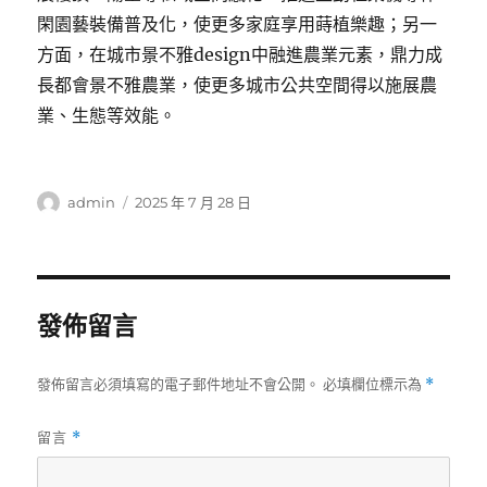
閑園藝裝備普及化，使更多家庭享用蒔植樂趣；另一
方面，在城市景不雅design中融進農業元素，鼎力成
長都會景不雅農業，使更多城市公共空間得以施展農
業、生態等效能。
作
發
admin
2025 年 7 月 28 日
者
佈
日
期:
發佈留言
發佈留言必須填寫的電子郵件地址不會公開。
必填欄位標示為
*
留言
*