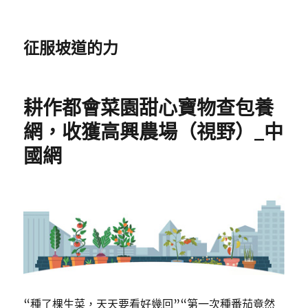
征服坡道的力
耕作都會菜園甜心寶物查包養
網，收獲高興農場（視野）_中
國網
“種了棵生菜，天天要看好幾回”“第一次種番茄竟然