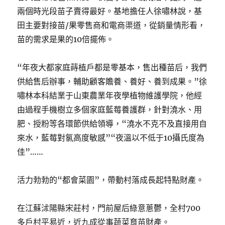
兩個時光段苗子賣得最好。基地擔任人徐嘯林說，基
田主要對接苗/果零售商和電商渠道，從銷量情形看，
苗的需求是果的10倍擺佈。
“年夜大都家庭蒔植戶都是零基本，售出種苗后，我們
供給售后辦事，輔助顧客贍養、養好、養到成果。”徐
嘯林本科結業于山東農業年夜學植物維護學院，他經
由過程手機樹立多個家庭藍莓養護群，針對澆水、用
肥、授粉等各環節供給領導，“澆水不克不及直接用自
來水，藍莓對氯高度敏感”“夜溫以不低于10攝氏度為
佳”……
活力勃勃的“都會菜園”，帶動村落成長起特點財產。
在江蘇沭陽縣宋莊村，門前屋后綠意蔥鬱，全村700
多戶村平易近，近九成從事蔬菜育苗財產。