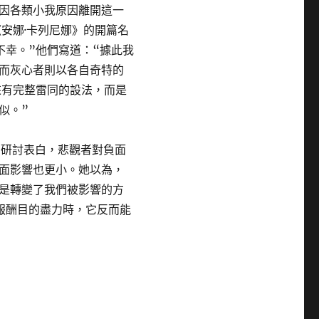
因各類小我原因離開這一
安娜·卡列尼娜》的開篇名
不幸。”他們寫道：“據此我
而灰心者則以各自奇特的
來有完整雷同的設法，而是
似。”
，研討表白，悲觀者對負面
面影響也更小。她以為，
是轉變了我們被影響的方
報酬目的盡力時，它反而能