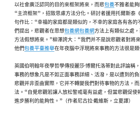
以社會廣泛認同的目的來框架將來，而悲
包養
不雅者能夠
“主流框架”，招致思慮方法分化。研討者援用托爾斯泰《
句作比：“幸福的家庭都是類似的，不幸的家庭各有各的
們提出，悲觀者在思想
包養網
包養網
方法上有類似之處，
方法假想將來。”柳澤誇大：“我們并不是說悲觀者對將
他們
包養平臺推舉
在年夜腦中浮現將來事務的方法很是類
英國伯明翰年夜學哲學傳授麗莎·博爾托洛蒂對此評論稱
事務的想象凡是不如正面事務詳細、活潑，是以遭到的負
悲觀并非歪曲實際，它并不轉變我們對待事物的方法，而
法。“自覺悲觀若讓人放松警戒毫有益處，但當悲觀促使
進步勝利的能夠性。”（作者尼古拉·戴維斯，立夏譯）