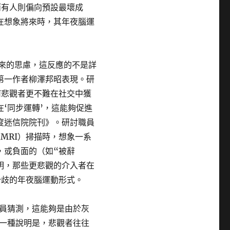
而有人則偏向預設最壞成
者在想象將來時，其年夜腦運
來的思慮，這反應的不是詳
第一作者柳澤邦昭表現。研
何悲觀者更不難在社交中獲
‘同步運轉’，這能夠促進
度迷信院院刊》。研討職員
MRI）掃描時，想象一系
，或負面的（如“被辭
明，那些更悲觀的介入者在
分歧的年夜腦運動形式。
員猜測，這能夠是由於灰
一種說明是，悲觀者往往