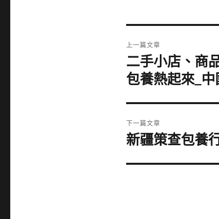
文
上一篇文章
章
二手小店、商
上
一
導
包養熱起來_中
篇
覽
文
章:
下一篇文章
新疆策查包養
下
一
篇
文
章: