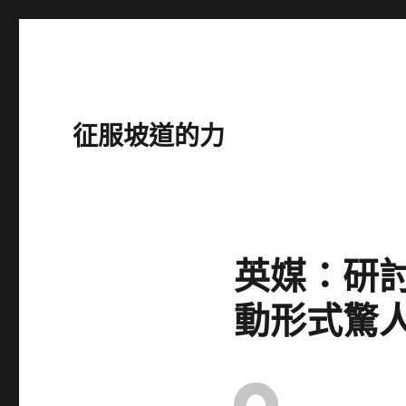
征服坡道的力
英媒：研
動形式驚