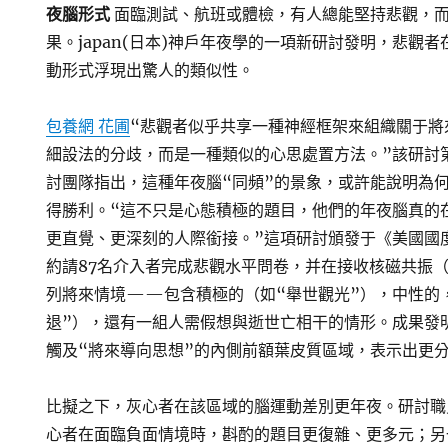
夜腦形式
面臨測試、航班或體檢，有人總能堅持悲觀，
果。japan(日本)神戶年夜學的一項新研討發明，悲觀
動形式浮現出驚人的類似性。
包養網 花圃
“悲觀者似乎共享一種神經框架來組織關于將
細設法的分歧，而是一種類似的心思處置方法。”該研討
討團隊指出，這種年夜腦“同頻”的景象，或許能說明為
得勝利。“這不只是心態積極的題目，他們的年夜腦真的在
更直覺、更深刻的人際銜接。”這項研討頒發于《美國國
約請87名介入者完成悲觀水平問卷，并在接收核磁共振（
列將來情境——包含積極的（如“舉世觀光”），中性的
退”），還有一組人需假想與逝世亡相干的情形。成果發
觸及“將來導向思想”的內側前額葉皮質區域，表示出更
比擬之下，灰心者在該區域的腦運動差別更年夜。研討職
心者在面臨負面情境時，斟酌的題目更復雜、更多元；另