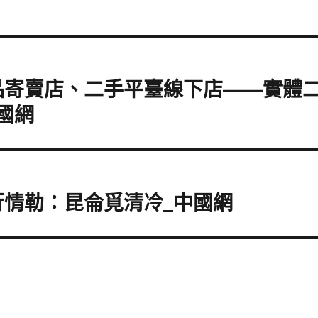
品寄賣店、二手平臺線下店——實體
國網
行情勒：昆侖覓清冷_中國網