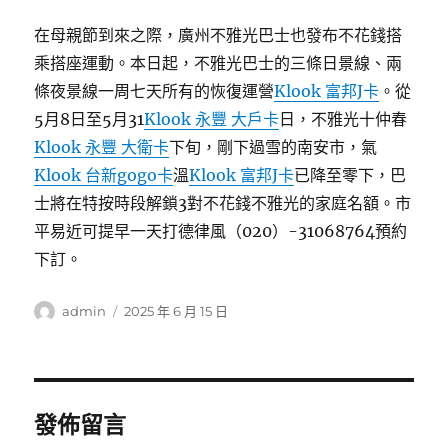
在母親節到來之際，廣州不雅光巴士也發布不花錢搭
乘搭座運動。本日起，不雅光巴士的三條日景線、兩
條夜景線一周七天所有的恢復運營
Klook 富邦J卡
。從
5月8日至5月31
Klook 永豐 大戶卡
日，不雅光十仲春
Klook 永豐 大衛卡
下旬，剛下過雪的南安市，氣
Klook 台新gogo卡
溫
Klook 富邦J卡
已降至零下，巴
士將在特按時段解鎖3對不花錢不雅光的家庭名額。市
平易近可提早一天打德律風（020）-31068764預約
下訂。
作
發
admin
2025 年 6 月 15 日
者
佈
日
期:
發佈留言