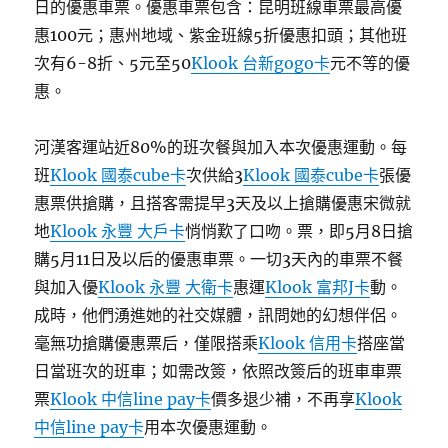
日的優惠車票。優惠車票包含：昆明班線車票最高優
惠100元；惠州地域、紫金班線5折優惠扣頭；其他班
次有6-8折、5元至50
Klook 台新gogo卡
元不等的優
惠。
河漢客運站近80%的班次餐與加入本次優惠運動。每
班
Klook 國泰cube卡
次供給3
Klook 國泰cube卡
張優
惠票供搶購，且搭客需提早3天及以上搶購優惠宋微就
地
Klook 永豐 大戶卡
悄悄歎了口吻。票，即5月8日搶
購5月11日及以后的優惠車票。一切3天內的車票不餐
與加入優
Klook 永豐 大衛卡
惠運
Klook 富邦J卡
動。
成時，他們湧進她的社交媒體，訊問她的幻想伴侶。
毫無功搶購優惠票后，僅限搭乘
Klook 信用卡
搭座當
日當班次的班車；如需改簽，依照改簽后的班車車票
票
Klook 中信line pay卡
價多退少補，不再享
Klook
中信line pay卡
用本次優惠運動。