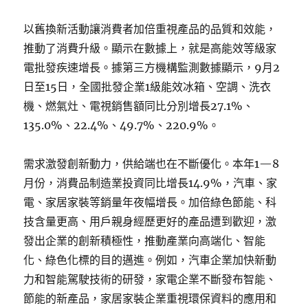
以舊換新活動讓消費者加倍重視產品的品質和效能，
推動了消費升級。顯示在數據上，就是高能效等級家
電批發疾速增長。據第三方機構監測數據顯示，9月2
日至15日，全國批發企業1級能效冰箱、空調、洗衣
機、燃氣灶、電視銷售額同比分別增長27.1%、
135.0%、22.4%、49.7%、220.9%。
需求激發創新動力，供給端也在不斷優化。本年1—8
月份，消費品制造業投資同比增長14.9%，汽車、家
電、家居家裝等銷量年夜幅增長。加倍綠色節能、科
技含量更高、用戶親身經歷更好的產品遭到歡迎，激
發出企業的創新積極性，推動產業向高端化、智能
化、綠色化標的目的邁進。例如，汽車企業加快新動
力和智能駕駛技術的研發，家電企業不斷發布智能、
節能的新產品，家居家裝企業重視環保資料的應用和