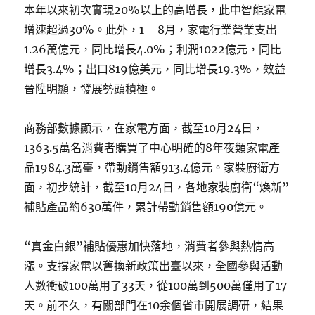
本年以來初次實現20%以上的高增長，此中智能家電
增速超過30%。此外，1—8月，家電行業營業支出
1.26萬億元，同比增長4.0%；利潤1022億元，同比
增長3.4%；出口819億美元，同比增長19.3%，效益
晉陞明顯，發展勢頭積極。
商務部數據顯示，在家電方面，截至10月24日，
1363.5萬名消費者購買了中心明確的8年夜類家電產
品1984.3萬臺，帶動銷售額913.4億元。家裝廚衛方
面，初步統計，截至10月24日，各地家裝廚衛“煥新”
補貼產品約630萬件，累計帶動銷售額190億元。
“真金白銀”補貼優惠加快落地，消費者參與熱情高
漲。支撐家電以舊換新政策出臺以來，全國參與活動
人數衝破100萬用了33天，從100萬到500萬僅用了17
天。前不久，有關部門在10余個省市開展調研，結果