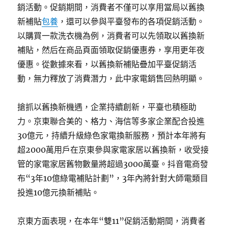
銷活動。促銷期間，消費者不僅可以享用當局以舊換
新補貼
包養
，還可以參與平臺發布的各項促銷活動。
以購買一款洗衣機為例，消費者可以先領取以舊換新
補貼，然后在商品頁面領取促銷優惠券，享用更年夜
優惠。從數據來看，以舊換新補貼疊加平臺促銷活
動，無力釋放了消費潛力，此中家電銷售回熱明顯。
搶抓以舊換新機遇，企業持續創新，平臺也積極助
力。京東聯合美的、格力、海信等多家企業配合投進
30億元，持續升級綠色家電換新服務，預計本年將有
超2000萬用戶在京東參與家電家居以舊換新，收受接
管的家電家居舊物數量將超過3000萬臺。抖音電商發
布“3年10億綠電補貼計劃”，3年內將針對大師電類目
投進10億元換新補貼。
京東方面表現，在本年“雙11”促銷活動期間，消費者