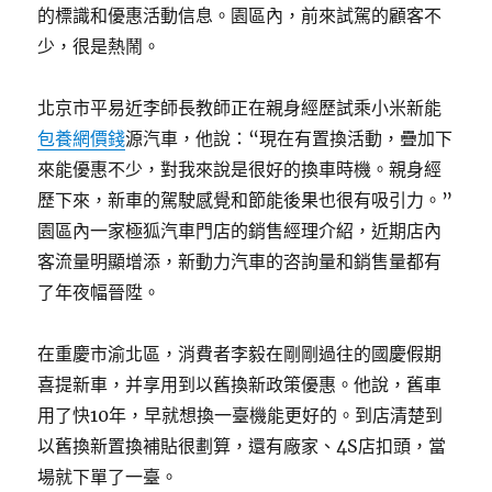
的標識和優惠活動信息。園區內，前來試駕的顧客不
少，很是熱鬧。
北京市平易近李師長教師正在親身經歷試乘小米新能
包養網價錢
源汽車，他說：“現在有置換活動，疊加下
來能優惠不少，對我來說是很好的換車時機。親身經
歷下來，新車的駕駛感覺和節能後果也很有吸引力。”
園區內一家極狐汽車門店的銷售經理介紹，近期店內
客流量明顯增添，新動力汽車的咨詢量和銷售量都有
了年夜幅晉陞。
在重慶市渝北區，消費者李毅在剛剛過往的國慶假期
喜提新車，并享用到以舊換新政策優惠。他說，舊車
用了快10年，早就想換一臺機能更好的。到店清楚到
以舊換新置換補貼很劃算，還有廠家、4S店扣頭，當
場就下單了一臺。