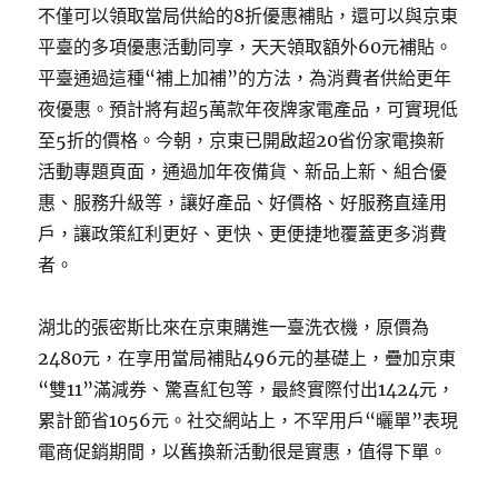
不僅可以領取當局供給的8折優惠補貼，還可以與京東
平臺的多項優惠活動同享，天天領取額外60元補貼。
平臺通過這種“補上加補”的方法，為消費者供給更年
夜優惠。預計將有超5萬款年夜牌家電產品，可實現低
至5折的價格。今朝，京東已開啟超20省份家電換新
活動專題頁面，通過加年夜備貨、新品上新、組合優
惠、服務升級等，讓好產品、好價格、好服務直達用
戶，讓政策紅利更好、更快、更便捷地覆蓋更多消費
者。
湖北的張密斯比來在京東購進一臺洗衣機，原價為
2480元，在享用當局補貼496元的基礎上，疊加京東
“雙11”滿減券、驚喜紅包等，最終實際付出1424元，
累計節省1056元。社交網站上，不罕用戶“曬單”表現
電商促銷期間，以舊換新活動很是實惠，值得下單。