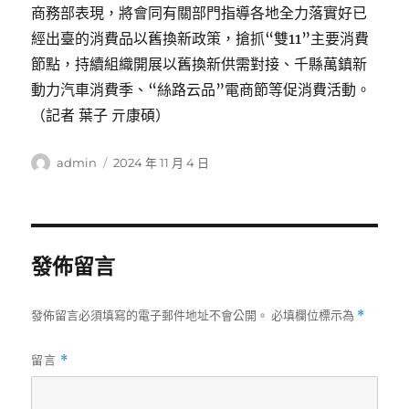
商務部表現，將會同有關部門指導各地全力落實好已
經出臺的消費品以舊換新政策，搶抓“雙11”主要消費
節點，持續組織開展以舊換新供需對接、千縣萬鎮新
動力汽車消費季、“絲路云品”電商節等促消費活動。
（記者 葉子 亓康碩）
作
發
admin
2024 年 11 月 4 日
者
佈
日
期:
發佈留言
發佈留言必須填寫的電子郵件地址不會公開。
必填欄位標示為
*
留言
*