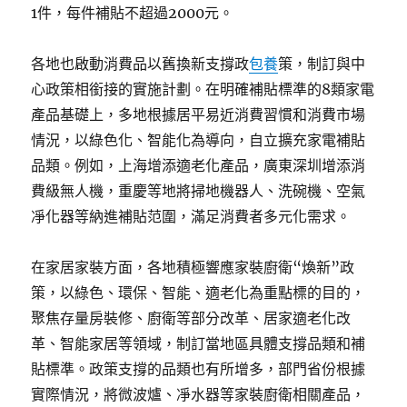
1件，每件補貼不超過2000元。
各地也啟動消費品以舊換新支撐政
包養
策，制訂與中
心政策相銜接的實施計劃。在明確補貼標準的8類家電
產品基礎上，多地根據居平易近消費習慣和消費市場
情況，以綠色化、智能化為導向，自立擴充家電補貼
品類。例如，上海增添適老化產品，廣東深圳增添消
費級無人機，重慶等地將掃地機器人、洗碗機、空氣
凈化器等納進補貼范圍，滿足消費者多元化需求。
在家居家裝方面，各地積極響應家裝廚衛“煥新”政
策，以綠色、環保、智能、適老化為重點標的目的，
聚焦存量房裝修、廚衛等部分改革、居家適老化改
革、智能家居等領域，制訂當地區具體支撐品類和補
貼標準。政策支撐的品類也有所增多，部門省份根據
實際情況，將微波爐、凈水器等家裝廚衛相關產品，