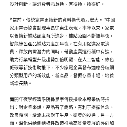
設計創新，讓消費者愿意換、有得換、換得好。
“當前，傳統家電更換新的資料換代潛力宏大。”中國
家用電器協會副理事長徐東生表現，本年以來，家電
以舊換新補貼額度有所進步、補貼范圍不斷擴年夜，
智能綠色產品補貼力度加年夜，在有用促進家電消
費、釋放內需潛力的同時，帶動產業運行穩中有進，
助力行業轉型升級趨勢加倍明顯。在人工智能、綠色
低碳等新技術助推下，不少家電企業發布適應分歧細
分類型用戶的新效能、新產品，發掘存量市場，培養
新增長點。
南開年夜學經濟學院孫景宇傳授接收本報采訪時指
出：對企業來說，產品有了銷路，有利于提振信念、
改良預期，增添未來對于生產、研發的投進；另一方
面，深化供給側結構性改造推動高質量發展的導向加