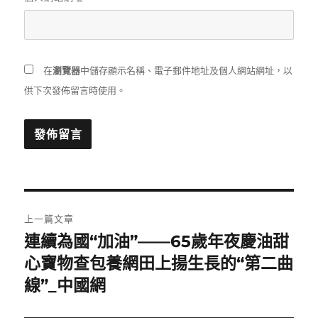
在
瀏覽器
中儲存顯示名稱、電子郵件地址及個人網站網址，以
供下次發佈留言時使用。
文
上一篇文章
章
連續為國“加油”——65歲年夜慶油甜
上
一
心寶物查包養網田上揚生長的“第二曲
導
篇
線”_中國網
覽
文