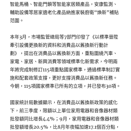
智能馬桶、智能門鎖等智能家居類產品，安康監測、
輔助設備等居家適老化產品納進家裝廚衛“煥新”補貼
范圍。
本年3月，市場監管總局等7部門印發了《以標準晉陞
牽引設備更換新的資料和消費品以舊換新行動計
劃》，提出在消費品以舊換新方面，重點圍繞汽車、
家電、家居、新興消費等領域標準化新需求，今明兩
年將完成制修訂115項重點國家標準，通過標準制訂實
施和配套政策支撐，更好支撐消費品以舊換新任務。
今朝，115項國家標準已所有的立項，并已發布30項。
國家統計局數據顯示，在消費品以舊換新政策的感化
下，前三季度，限額以上單位家用電器和音像器材類
批發額同比增長4.4%；9月，家用電器和音像器材類
批發額增長20.5%，比8月年夜幅加速17.1個百分點，