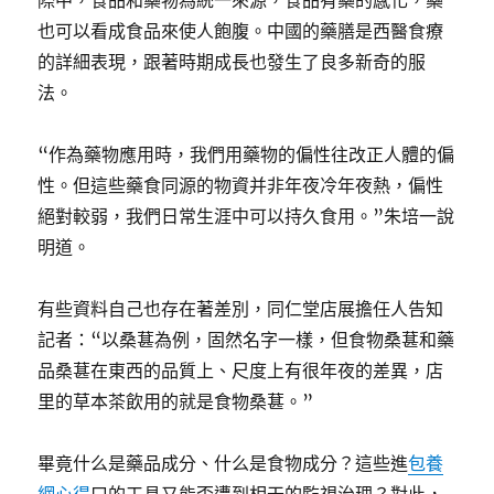
際中，食品和藥物為統一來源，食品有藥的感化，藥
也可以看成食品來使人飽腹。中國的藥膳是西醫食療
的詳細表現，跟著時期成長也發生了良多新奇的服
法。
“作為藥物應用時，我們用藥物的偏性往改正人體的偏
性。但這些藥食同源的物資并非年夜冷年夜熱，偏性
絕對較弱，我們日常生涯中可以持久食用。”朱培一說
明道。
有些資料自己也存在著差別，同仁堂店展擔任人告知
記者：“以桑葚為例，固然名字一樣，但食物桑葚和藥
品桑葚在東西的品質上、尺度上有很年夜的差異，店
里的草本茶飲用的就是食物桑葚。”
畢竟什么是藥品成分、什么是食物成分？這些進
包養