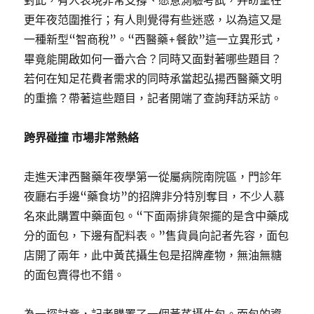
對此，有人表現非常支撐、愿意測驗考試，并盼望在
更年夜范圍推行；有人則覺得有些迷惑，以為這又是
一種新型“智商稅”。“西醫藥+餐飲”這一立異形式，
畢竟能開啟如何一番六合？同時又面對著哪些題目？
若何在知足花費者需求的同時承當起弘揚西醫藥文明
的重擔？帶著這些題目，記者開端了查詢拜訪采訪。
跨界碰撞 市場非常熱絡
走進天津西醫藥年夜學第一從屬病院南院區，門診年
夜廳右手邊“藥食坊”的招牌非分特別奪目，不少人慕
名來此購置中藥面包。“下面兩排貨架擺的是含中藥成
分的面包，下邊有配料表。”售貨員向記者先容，面包
店開了兩年，此中黃芪攝生包是招牌產物，無油無糖
的面包賣得也不錯。