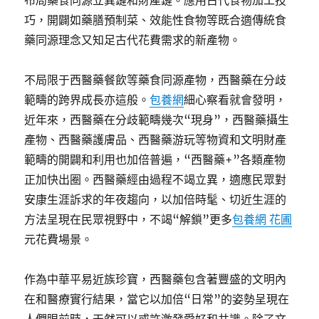
布局藥食同源立異鏈和財產鏈。應用古代食物加工技
巧，開闢如藥膳預制菜、效能性食物等既合適傳統食
藥同源理念又知足古代花費需求的新產物。
不局限于西醫藥餐飲等藥食同源產物，西醫藥在分歧
範疇的跨界成長亦這般。
包養網
細心察看就會發明，
近年來，西醫藥在分歧範疇幾次“現身”，西醫藥攝生
產物、西醫藥護膚品、西醫藥游玩等物資和文明財產
範疇的開闢和利用也加倍普遍，“西醫藥+”各類產物
正加快出圈。西醫藥經由過程不竭立異，適應民眾對
安康生涯訴求的年夜趨向，以加倍時髦、切近生涯的
方法呈現在民眾視野中，不竭“解鎖”更多
包養網 花圃
元花費場景。
作為中華平易近族珍寶，西醫藥包含著豐盛的文明內
在和醫療實行結果，當它以加倍“日常”的姿勢呈現在