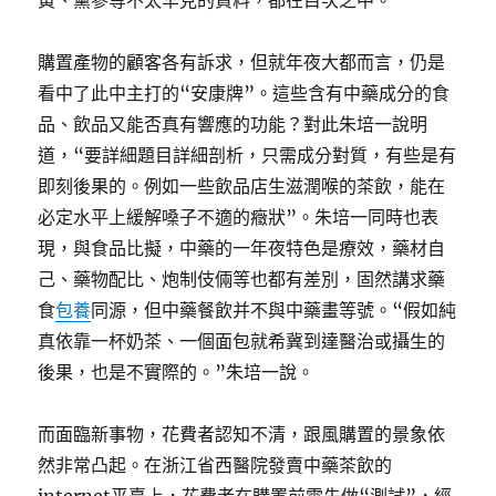
黃、黨參等不太罕見的資料，都在目次之中。
購置產物的顧客各有訴求，但就年夜大都而言，仍是
看中了此中主打的“安康牌”。這些含有中藥成分的食
品、飲品又能否真有響應的功能？對此朱培一說明
道，“要詳細題目詳細剖析，只需成分對質，有些是有
即刻後果的。例如一些飲品店生滋潤喉的茶飲，能在
必定水平上緩解嗓子不適的癥狀”。朱培一同時也表
現，與食品比擬，中藥的一年夜特色是療效，藥材自
己、藥物配比、炮制伎倆等也都有差別，固然講求藥
食
包養
同源，但中藥餐飲并不與中藥畫等號。“假如純
真依靠一杯奶茶、一個面包就希冀到達醫治或攝生的
後果，也是不實際的。”朱培一說。
而面臨新事物，花費者認知不清，跟風購置的景象依
然非常凸起。在浙江省西醫院發賣中藥茶飲的