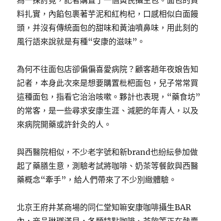
為一探討竟，記者購置了一個黃芪攝生包。面包的資
料扎實，內餡包裹著芋泥和紅枸杞，口感相似白面饅
頭，并沒有傳統面包的甜味和黃油噴鼻味，用此刻的
風行語來說就是有種“安康的滋味”。
為何不往面包店卻偏偏喜愛病院？顧客趙年夜娘告知
記者，本身此次來是想要購置枇杷面包，兒子常常買
這種面包，指看它治治咳嗽。夥計也表現，“藥食坊”
的常客，是一些尋求安康生涯、減肥的年青人，以及
來病院開藥或許針灸的人。
與西醫院相似，不少老字號和新brand也紛紜參加做
起了藥膳生意，測驗考試將咖啡、奶茶等餐飲與西醫
藥概念“牽手”，給人們帶來了不少別緻體驗。
北京王府井某商場的同仁堂知嘛安康咖啡攝生BAR