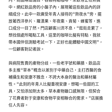
內，商品琳瑯滿目，各類特點咖啡、茶飲等正在熱賣
中。網紅飲品旁的小盤子內，展現著這些飲品內的詳
細成分。此中一款廣受年青人接待的“熬夜水”旁，擺
放著西洋參片、羅漢果、年夜棗、貢菊、蜂蜜等，進
口成分一目了然。門店顧客川流不息，“逛街走累了，
想找個處所喝點工具，這里的咖啡比擬有特點，我就
帶本國伴侶測驗考試一下，正好也能體驗中國文明”，
一位顧客對記者說。
與病院售賣的產物分歧，一些老字號和藥膳、飲品店
多主推“草本”概念以差別于中藥自己，主打西醫的食
補攝生和安康不雅念，不誇大本身的醫治和藥材屬
性。“此刻的年青人比擬重視安康，想喝一些甜的工
具，又怕添加劑太多，草本產物雖口感無限，但契合
了花費者對于安康和食物平安相聯合的需求。”店展擔
任人先容。