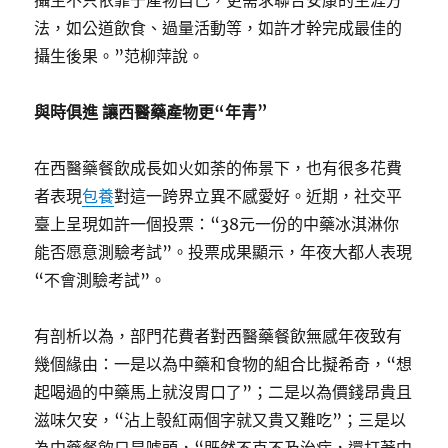
攝生不只依靠于產物自己，更需求聯合安康的生涯方
法，如公道飲食、過量活動等，如許才幹完成最佳的
攝生後果。”范柳萍說。
與時俱進 讓西醫藥產物更“年青”
在西醫藥餐飲成長如火如荼的佈景下，也有很多花費
者表現
包養
對這一跨界立異不感愛好。近期，社交平
臺上呈現如許一個投票：“38元一份的中藥冰淇淋你
能否愿意測驗考試”。投票成果顯示，年夜大都人表現
“不會測驗考試”。
有剖析以為，部門花費者對西醫藥餐飲無感年夜致有
幾個緣由：一是以為中藥和食物的組合比擬希奇，“想
起喝過的中藥馬上就沒胃口了”；二是以為價錢昂貴且
滋味欠安，“沾上彀紅兩個字就又貴又難吃”；三是以