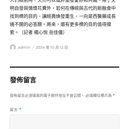
人們眼前時，天然可以或許激發愛好和共識。除了文
明自發與情懷花費外，若何在傳統與古代的新融會中
找到標的目的、讓經典煥發重生，一向是西醫藥成長
繞不開的必答題。將來，還有更多標的目的值得摸
索。（記者 楊心悅 岳佳儀）
作
發
admin
2024 年 10 月 12 日
者
佈
日
期:
發佈留言
發佈留言必須填寫的電子郵件地址不會公開。
必填欄位標示為
*
留言
*