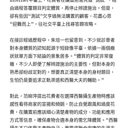
internet平臺上，花費者在購置前需先做“測試”，經
由過程答覆題目判定體質，再停止辨證施治。但是，
卻有些因“測試”欠亨過無法購置的顧客，花盡心思
“迎難而上”，往社交平臺上找尋答題攻略。
在接診經過歷程中，朱培一也留意到，不少就診患者
對本身體質的認知起源于短錄像平臺，依據一兩個癥
狀就單方面下結論的景象居多。“體質的判定非常復
雜，不少人即便了解辨證施治的主要性，但對本身的
熟悉卻紛歧定對的。想要真正清楚本身的身材題目，
生怕仍是要追求正軌渠道和西醫大夫的輔助。”
對此，范柳萍提出花費者在選擇西醫攝生產物時應該
感性看待商家的宣揚和傾銷，防止自覺跟風和過度花
費，在購置前應該細心清楚產物的成分、功能和應用
方式等信息，確保產物合適本身的需乞降體質。“西醫