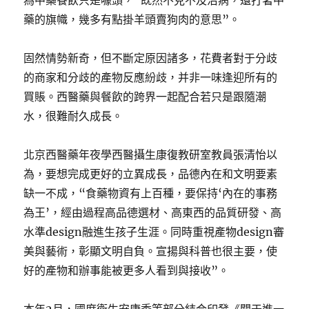
為中藥餐飲只是噱頭，“既然不克不及治病，還打著中
藥的旗幟，幾多有點掛羊頭賣狗肉的意思”。
固然情勢新奇，但不斷定原因諸多，花費者對于分歧
的商家和分歧的產物反應紛歧，并非一味逢迎所有的
買賬。西醫藥與餐飲的跨界一起配合若只是跟隨潮
水，很難耐久成長。
北京西醫藥年夜學西醫攝生康復教研室教員張清怡以
為，要想完成更好的立異成長，品德內在和文明要素
缺一不成，“食藥物資有上百種，要保持‘內在的事務
為王’，經由過程高品德選材、高東西的品質研發、高
水準design融進生孩子生涯。同時重視產物design審
美與藝術，彰顯文明自負。宣揚與科普也很主要，使
好的產物和辦事能被更多人看到與接收”。