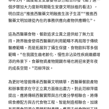
本年2月，國度衛生安康委等部分結合印發《關于進一
個步驟加大力度新時期衛生安康文明扶植的看法》，
明白提出“推進西醫藥文明融進生孩子生涯”“推進西
醫藥文明加速從內在的事務供應向產物供應轉化”。
這為西醫藥食物、餐飲追求立異之道供給了無力支
持。跨界融會使得西醫藥的利用範疇不再局限于傳統
醫療範疇，而是拓展到了攝生保健、食物飲料等多個
範疇。“在我國生齒老齡化、慢性非沾染性疾病連續增
添的佈景下，食藥物資產物開闢市場也將迎來更年夜
的成長空間。”范柳萍說。
為更好地發掘傳承西醫藥文明精華，西醫藥餐飲產物
和辦事需求在守正立異方面做出盡力。對此范柳萍還
提出，應將傳統西醫實際與古代養分學相聯合，將傳
統食療配方與古代食物工程、智能制造相聯合，加速