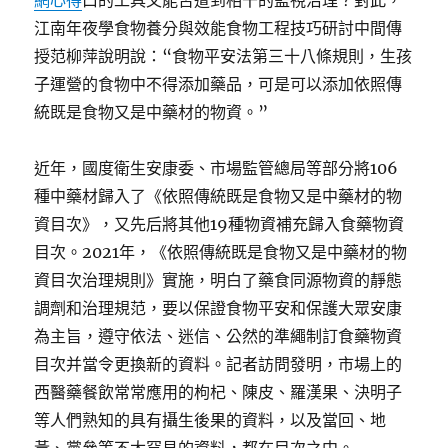
網心得
口的工具又能否遭到相干的監視治理？對此，
江南年夜學食物養分與效能食物工程技巧研討中間傳
授范柳萍說明說：“食物平安法第三十八條規則，生孩
子運營的食物中不得添加藥品，可是可以添加依照傳
統既是食物又是中藥材的物資。”
近年，國度衛生安康委、市場監管總局等部分將106
種中藥材歸入了《依照傳統既是食物又是中藥材的物
資目次》，又先后將其他19種物資補充歸入食藥物資
目次。2021年，《依照傳統既是食物又是中藥材的物
資目次治理規則》實施，明白了藥食同源物資的靜態
調劑和治理規范，要以保證食物平安和保護大眾安康
為主旨，遵守依法、迷信、公然的準繩制訂食藥物資
目次并當令更換新的資料。記者訪問發明，市場上的
西醫藥餐飲常常應用的枸杞、陳皮、羅漢果、決明子
等人們熟知的具有攝生後果的資料，以及當回、地