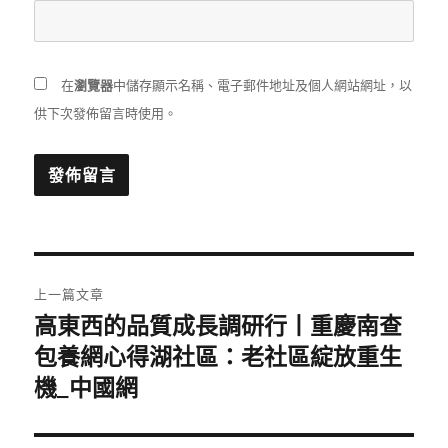
在
瀏覽器
中儲存顯示名稱、電子郵件地址及個人網站網址，以
供下次發佈留言時使用。
文
上一篇文章
章
高東西的品質成長調研行丨重慶南查
上
一
包養網心得湖社區：老社區綻放重生
導
篇
機_中國網
覽
文
章: