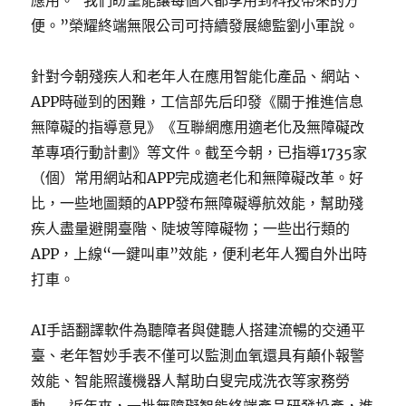
應用。“我們盼望能讓每個人都享用到科技帶來的方
便。”榮耀終端無限公司可持續發展總監劉小軍說。
針對今朝殘疾人和老年人在應用智能化產品、網站、
APP時碰到的困難，工信部先后印發《關于推進信息
無障礙的指導意見》《互聯網應用適老化及無障礙改
革專項行動計劃》等文件。截至今朝，已指導1735家
（個）常用網站和APP完成適老化和無障礙改革。好
比，一些地圖類的APP發布無障礙導航效能，幫助殘
疾人盡量避開臺階、陡坡等障礙物；一些出行類的
APP，上線“一鍵叫車”效能，便利老年人獨自外出時
打車。
AI手語翻譯軟件為聽障者與健聽人搭建流暢的交通平
臺、老年智妙手表不僅可以監測血氧還具有顛仆報警
效能、智能照護機器人幫助白叟完成洗衣等家務勞