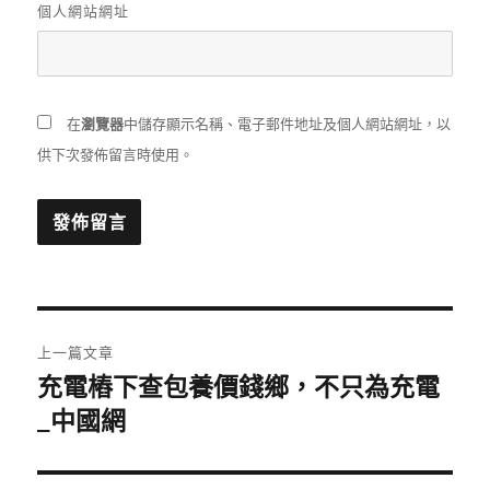
個人網站網址
在
瀏覽器
中儲存顯示名稱、電子郵件地址及個人網站網址，以
供下次發佈留言時使用。
文
上一篇文章
章
充電樁下查包養價錢鄉，不只為充電
上
一
_中國網
導
篇
覽
文