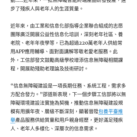
動……近年來，一批無障礙智能終端產品研發投產，進
步了殘疾人與老年人的生涯質量。
近年來，由工業和信息化部指導企業聯合組成的志愿
團隊廣泛開展公益性信息化培訓，深刻老年社區、養
老院、老年年夜學等，已為超過220萬老年人供給常
用APP應用輔導、面對面講解等敬老愛老服務。此
外，工信部發文鼓勵高級學校增添信息無障礙相關課
程，開展助殘助老理論及技術研討。
“信息無障礙建設是一項長期任務、系統工程，需求多
方配合發力。”邵道新表現，下一個步驟工信部將以無
障礙環境建設法實施為契機，推動信息無障礙建設規
模有用擴年夜、層級不斷深刻，顯著晉陞
包養平臺推
舉
產品服務供給質量和用戶親身經歷，更好滿足殘疾
人、老年人多樣化、深層次的信息需求。