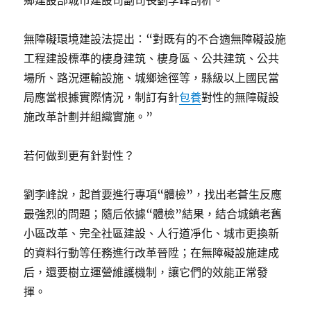
鄉建設部城市建設司副司長劉李峰剖析。
無障礙環境建設法提出：“對既有的不合適無障礙設施
工程建設標準的棲身建筑、棲身區、公共建筑、公共
場所、路況運輸設施、城鄉途徑等，縣級以上國民當
局應當根據實際情況，制訂有針
包養
對性的無障礙設
施改革計劃并組織實施。”
若何做到更有針對性？
劉李峰說，起首要進行專項“體檢”，找出老蒼生反應
最強烈的問題；隨后依據“體檢”結果，結合城鎮老舊
小區改革、完全社區建設、人行道凈化、城市更換新
的資料行動等任務進行改革晉陞；在無障礙設施建成
后，還要樹立運營維護機制，讓它們的效能正常發
揮。