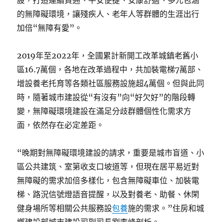
設，打造連續貫通、平安便捷、安康舒適、多元包涵
的無障礙環境，讓殘疾人、老年人等群體的生涯出行
加倍“無障有愛”。
2019年至2022年，全國累計新開工改革城鎮老舊小
區16.7萬個，各地在改革過程中，共加裝電梯7萬部、
增設養老托育等各類社區服務設施超4萬個。但與此同
時，隨著城市建設從“有沒有”向“好欠好”的階段轉
變，無障礙環境建設在滿足分歧群體個性化需求方
面，依然存在必定差距。
“晚期對無障礙環境建設的請求，重要是城市盲道、小
區公共建筑、室第收支口坡道等，但現在居平易近對
無障礙的需求加倍多樣化，包含無障礙車位、加裝電
梯、路況信號燈語音提醒，以及對養老、助餐、休閑
健身場所等相關公共服務設
包養
施的需求。”住房和城