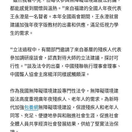
“雖然我看不見，但每次參與無障礙環境建設法討論，
都能感覺到關懷與溫熱。”來自福建的全國人年夜代表
王永澄是一名瞽者。本年全國兩會期間，王永澄就曾
建議加強年夜字版教材的出書和供應，滿足低視力學
生的需求。
“立法過程中，有關部門邀請了來自基層的殘疾人代表
參加調研座談會，認真對待大師的立法建議，探討可
行性。”談及法令的出臺，中國殘聯執行理事會理事、
中國聾人協會主席楊洋同樣感觸頗深。
作為我國無障礙環境建設專門性法令，無障礙環境建
設法高度重視廣年夜殘疾人、老年人的需求，為新時
代加強
包養網
無障礙環境建設，保證殘疾人和老年人
同等、充足、便捷地參與和融進社會生涯，促進社會
全體人員共享經濟社會發展結果，供給了堅實法治保