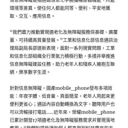
信息無障礙是指通過信息化手腕彌補身體機能、所處
環境等差異，使任何人都能同等、便利、平安地獲
取、交互、應用信息。
“我們盡力推動實現適老化及無障礙服務保基礎、廣覆
蓋、可持續高質量發展。”工業和信息化部信息通訊治
理局副局長邵道新表現，面對一系列現實問題，工業
和信息化部組織全行業氣力積極行動，多措并舉推進
信息無障礙建設任務，助力老年人和殘疾人擁抱互聯
網，樂享數字生涯。
針對信息無障礙，國產mobile_phone發布多項效
能：年夜字體、低音量、頁面簡潔，老年人用起來更
便利更省心；通話內容自動轉換為文字，聽障用戶也
可以流暢接打電話……近年來，榮耀mobile_phone
已累計開發17項適老化及無障礙服務需求并實現落地