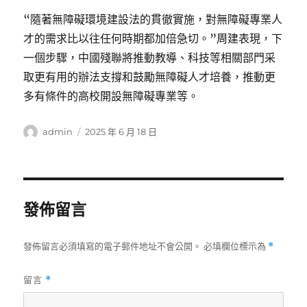
“隨著無障礙環境建設法的貫徹實施，對無障礙專業人
才的需求比以往任何時期都加倍急切。”周建表現，下
一個步驟，中國殘聯將推動教導、科技等相關部門采
取更有用的辦法支撐和鼓勵無障礙人才培養，推動更
多有條件的高校開設無障礙專業等。
作
發
admin
2025 年 6 月 18 日
者
佈
日
期:
發佈留言
發佈留言必須填寫的電子郵件地址不會公開。
必填欄位標示為
*
留言
*