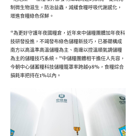
制微生物滋生，防治益蟲，減緩食糧呼吸代謝感化，
增進食糧綠色保鮮。
“為更好守護年夜國糧倉，近年來中儲糧團體加年夜科
技研發投進，不竭發布綠色儲糧新技巧，已基礎構成
南方以高溫準高溫儲糧為主、南邊以控溫順氣調儲糧
為主的儲糧技巧系統。”中儲糧團體相干擔任人先容，
今朝中心儲蓄糧科技儲糧籠罩率跨越98%，食糧綜合
損耗率把持在1%以內。