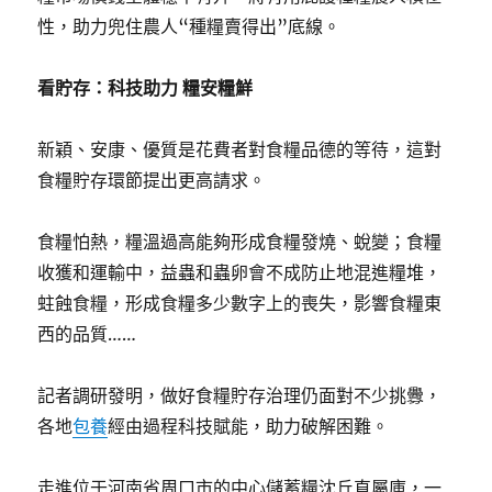
性，助力兜住農人“種糧賣得出”底線。
看貯存：科技助力 糧安糧鮮
新穎、安康、優質是花費者對食糧品德的等待，這對
食糧貯存環節提出更高請求。
食糧怕熱，糧溫過高能夠形成食糧發燒、蛻變；食糧
收獲和運輸中，益蟲和蟲卵會不成防止地混進糧堆，
蛀蝕食糧，形成食糧多少數字上的喪失，影響食糧東
西的品質……
記者調研發明，做好食糧貯存治理仍面對不少挑釁，
各地
包養
經由過程科技賦能，助力破解困難。
走進位于河南省周口市的中心儲蓄糧沈丘直屬庫，一