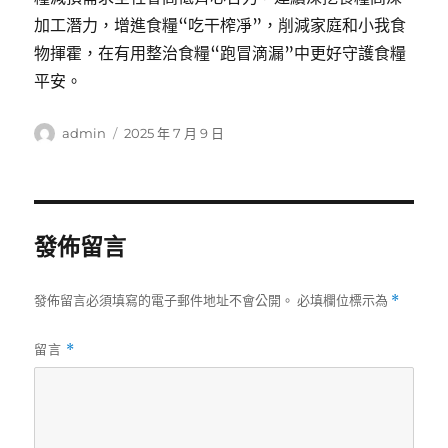
加工潛力，增進食糧“吃干榨凈”，削減家庭和小我食
物揮霍，在有用整治食糧“跑冒滴漏”中更好守護食糧
平安。
作
發
admin
2025 年 7 月 9 日
者
佈
日
期:
發佈留言
發佈留言必須填寫的電子郵件地址不會公開。
必填欄位標示為
*
留言
*