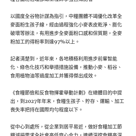
以國度全谷物計謀為指引，中糧團體不竭優化改革全
麥面粉生孩子線，經由過程強化小麥表皮乾淨、膨化
破壞等辦法，有用進步全麥面粉口感和保質期，全麥
粉加工的得粉率到達97%以上。
記者清楚到，近年來，各地積極利用進步前輩智能
化、綠色化技巧和舉措措施設備，推動小麥、稻谷、
食用植物油等過度加工并獲得傑出成效。
《食糧節儉和反食物揮霍舉動計劃》在總體目的中提
出，到2027年年末，食糧生孩子、貯存、運輸、加工
喪失率把持在國際均勻程度以下。
從中心到處所，從企業到居平易近，做好食糧加工節
糧減損需求全社會高低齊心合力，連續深挖食糧高深