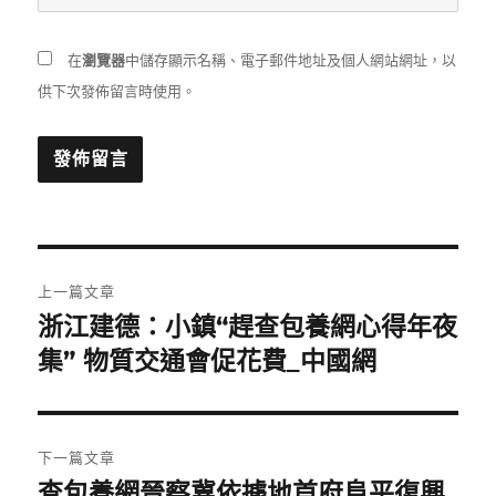
在
瀏覽器
中儲存顯示名稱、電子郵件地址及個人網站網址，以
供下次發佈留言時使用。
文
上一篇文章
章
浙江建德：小鎮“趕查包養網心得年夜
上
一
集” 物質交通會促花費_中國網
導
篇
覽
文
章:
下一篇文章
查包養網晉察冀依據地首府阜平復興
下