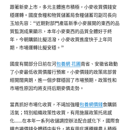
跟著新麥上市，多元主體進市積極，小麥收買價錢安
穩運轉。國度食糧和物質儲蓄局食糧儲蓄司副司長向
玉旭先容：“近期對部門產區新季小麥展開的東西的品
質監測成果顯示，本年小麥東西的品質全體好于終
年，今朝購銷比擬活潑，小麥收買進度快于上年同
期，市場運轉比擬安穩。”
國度有關部分日前在河
包養網 花圃
南省、安徽省啟動
了小麥最低收買價履行預案，小麥價錢的政策底部曾
經開闊爽朗，進一個步驟穩固了市場預期，政策性和
市場性原因均將支持后期麥價走勢。
當真抓好市場化收買，不竭加強糧
包養網價錢
食購銷
活氣；特別組織政策性收買，有用施展政策托底感
化……在本年一系列收儲調控辦法配合感化下，國際食
糧市場價錢全體穩中有升，將有用庇護種糧農人積極