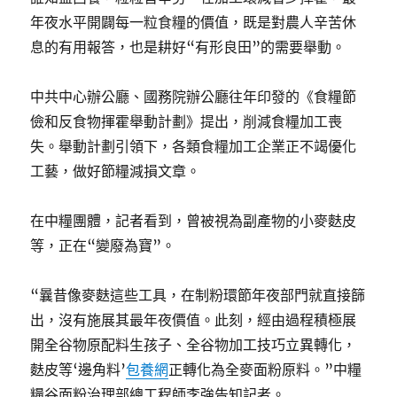
年夜水平開闢每一粒食糧的價值，既是對農人辛苦休
息的有用報答，也是耕好“有形良田”的需要舉動。
中共中心辦公廳、國務院辦公廳往年印發的《食糧節
儉和反食物揮霍舉動計劃》提出，削減食糧加工喪
失。舉動計劃引領下，各類食糧加工企業正不竭優化
工藝，做好節糧減損文章。
在中糧團體，記者看到，曾被視為副產物的小麥麩皮
等，正在“變廢為寶”。
“曩昔像麥麩這些工具，在制粉環節年夜部門就直接篩
出，沒有施展其最年夜價值。此刻，經由過程積極展
開全谷物原配料生孩子、全谷物加工技巧立異轉化，
麩皮等‘邊角料’
包養網
正轉化為全麥面粉原料。”中糧
糧谷面粉治理部總工程師李強告知記者。