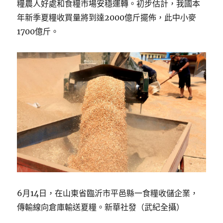
糧農人好處和食糧市場安穩運轉。初步估計，我國本
年新季夏糧收買量將到達2000億斤擺佈，此中小麥
1700億斤。
6月14日，在山東省臨沂市平邑縣一食糧收儲企業，
傳輸線向倉庫輸送夏糧。新華社發（武紀全攝）