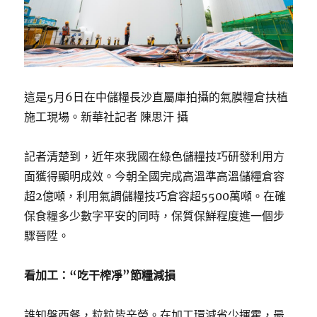
這是5月6日在中儲糧長沙直屬庫拍攝的氣膜糧倉扶植
施工現場。新華社記者 陳思汗 攝
記者清楚到，近年來我國在綠色儲糧技巧研發利用方
面獲得顯明成效。今朝全國完成高溫準高溫儲糧倉容
超2億噸，利用氣調儲糧技巧倉容超5500萬噸。在確
保食糧多少數字平安的同時，保質保鮮程度進一個步
驟晉陞。
看加工：“吃干榨凈”節糧減損
誰知盤西餐，粒粒皆辛勞。在加工環減省少揮霍，最