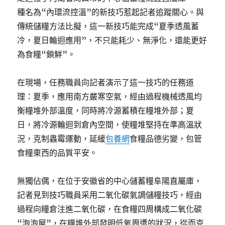
種名為“內環流控溫”的新技巧惹起記者追蹤關心。與
傳統儲糧方法比擬，這一新技巧能完成“夏季透風蓄
冷，夏日輪迴應用”，不只能耗少、無淨化，還能更好
為食糧“鎖鮮”。
在現場，任務職員向記者演示了這一技巧的任務道
理：夏季，應用南方嚴寒空氣，經由過程機械透風均
衡糧堆外部溫度，同時將冷源蓄積在糧堆外部；夏
日，將冷源輪迴到倉內空間，使糧堆堅持在準高溫狀
況，克制蟲霉運動，延緩
包養網
食糧品德劣變，包管
食糧東西的品質平安。
無獨佔偶，在位于安徽省的中心儲蓄糧阜陽直屬庫，
記者見到技巧職員采用二氧化碳氣調儲糧技巧，經由
過程向糧倉注進二氧化碳，在食糧四周構成二氧化碳
“泡泡屋”，在糧堆外部發明低氧周遭的狀況，從而克