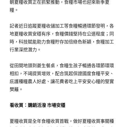
朝夏糧收買正在抓緊推動，食糧市場也迎來新季夏
糧。
記者近日追蹤夏糧收儲加工等食糧暢通環節發明，各
地夏糧收買安穩有序，食糧價錢堅持在公道程度；同
時，科技賦能助力食糧貯存加倍綠色新穎，食糧加工
行業深挖潛力。
從田間地頭到蒼生餐桌，食糧生孩子暢通各環節環環
相扣，不竭提質增效，配合筑起保證國度食糧平安、
庇護種糧農人好處、讓花費者吃上平安安心糧的堅實
樊籬。
看收買：購銷活潑 市場安穩
夏糧收買是全年食糧收買首戰，做好夏糧收買事關種