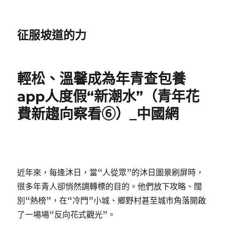
征服坡道的力
輕松、溫馨成為年青查包養
app人度假“新潮水”（青年花
費新趨向察看⑥）_中國網
近年來，每逢沐日，當“人從眾”的沐日圖景刷屏時，
很多年青人卻悄然調轉標的目的。他們放下攻略、闊
別“熱榜”，在“冷門”小城、鄉野村甚至城市角落開啟
了一場場“反向花式觀光”。