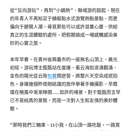
從“反向游玩”，再到“小鎮熱”、縣域游的鼓起，現在
的年青人不再知足于蜻蜓點水式游覽熱點景點，而更
偏向于避開人潮，尋覓那些可以或許滋養心靈、供給
真正的生涯體驗的處所，把假期過成一場感觸感染美
妙的心靈之旅。
本年早春，在貴州省興義市的一座無名山頂上，晨光
初綻。游玩博主甄甄站在崖邊，看云海如浪濤翻涌，
金色的陽光從云隙
包養
間迸發，將整片天空染成琥珀
色。身邊幾個昨夜剛結識的旅伴舉著手機攝影，早霞
還在曉風中漸漸睜開……如許的場景，對于甄甄而言早
已不是純真的景致，而是一次對人生和友情的美妙體
驗。
“那時我們三輛車、11小我，在山頂一路吃飯，一路賞