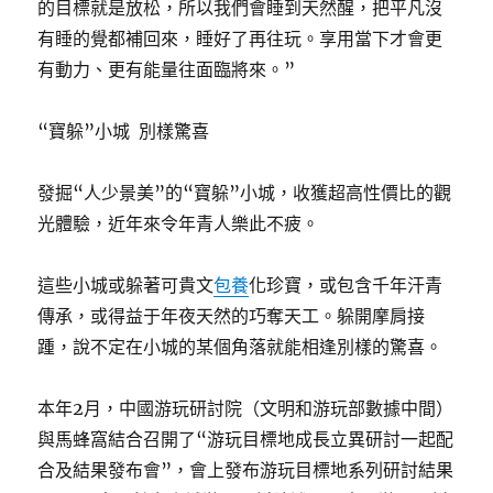
的目標就是放松，所以我們會睡到天然醒，把平凡沒
有睡的覺都補回來，睡好了再往玩。享用當下才會更
有動力、更有能量往面臨將來。”
“寶躲”小城 別樣驚喜
發掘“人少景美”的“寶躲”小城，收獲超高性價比的觀
光體驗，近年來令年青人樂此不疲。
這些小城或躲著可貴文
包養
化珍寶，或包含千年汗青
傳承，或得益于年夜天然的巧奪天工。躲開摩肩接
踵，說不定在小城的某個角落就能相逢別樣的驚喜。
本年2月，中國游玩研討院（文明和游玩部數據中間）
與馬蜂窩結合召開了“游玩目標地成長立異研討一起配
合及結果發布會”，會上發布游玩目標地系列研討結果