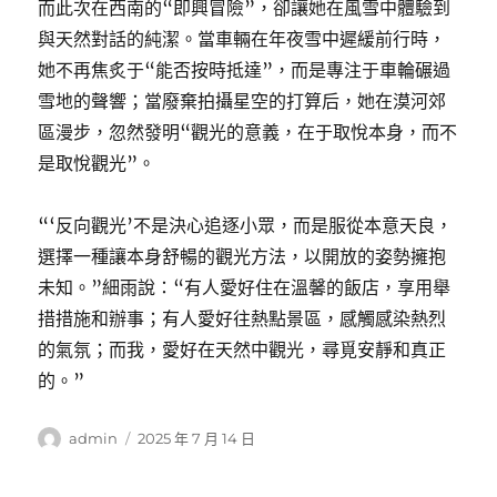
而此次在西南的“即興冒險”，卻讓她在風雪中體驗到
與天然對話的純潔。當車輛在年夜雪中遲緩前行時，
她不再焦炙于“能否按時抵達”，而是專注于車輪碾過
雪地的聲響；當廢棄拍攝星空的打算后，她在漠河郊
區漫步，忽然發明“觀光的意義，在于取悅本身，而不
是取悅觀光”。
“‘反向觀光’不是決心追逐小眾，而是服從本意天良，
選擇一種讓本身舒暢的觀光方法，以開放的姿勢擁抱
未知。”細雨說：“有人愛好住在溫馨的飯店，享用舉
措措施和辦事；有人愛好往熱點景區，感觸感染熱烈
的氣氛；而我，愛好在天然中觀光，尋覓安靜和真正
的。”
作
發
admin
2025 年 7 月 14 日
者
佈
日