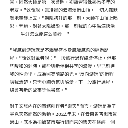
景。固然大師是第一次會晤，卻熟習得像熟悉多年的
老友。”甄甄說，當凌晨的云海漫過山頂，一切人都默
契地寧靜上去。“朝陽初升的那一刻，大師在山頂上喝
彩、奔馳、對著太陽攝影。那一刻我的心中溢滿快活
——生涯怎么能這么美妙！”
“我感到游玩就是不竭豐盛本身感觸感染的經過歷
程。”甄甄對筆者說：“一段旅行過程總會停止，但那
些暖和的剎時，那些與新伴侶共享的浪漫，早已刻進
我的性命里，成為照亮前路的光。‘反向游玩’的過程
讓我清楚，只需心胸勇氣與酷愛，下一段旅行過程，
總會有新的故事等候書寫。”
對于文旅內在的事務創作者“樂天”而言，游玩是為了
尋覓天然而然的激動。2024年末，在云南省普洱市景
邁山，底本為拍攝茶市場行銷而來的樂天在途經一個