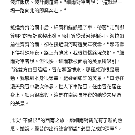
沒訂飯店、沒計劃道路。”細雨對筆者說：“這就是一
場一路向北的即興奔赴。”
抵達齊齊哈爾市后，細雨和錯誤租了車，帶著“走到哪
算哪”的預計默契出發。原打算從漠河經根河、海拉爾
前往齊齊哈爾，卻在接近漠河時遭受年夜雪。“那時雪
下得特殊年夜，路上有薄冰，我很煩惱路況欠好。”細
雨對筆者說。但很快，細雨就被面前的美景所吸引，
“路雙方白雪皚皚，雪花迎面撲來，那種感到很是震
動，我感到本身很榮幸，能碰到如許的美景。”車隊在
漫天飛雪中數次停靠，世人下車踏雪，任由雪花落在
身上。細雨很高興，這是在南邊長年夜的她從未見過
的美景。
此次“不設限”的西南之旅，讓細雨對觀光有了新的熟
悉。她說，曩昔的出行總會預設“必需完成的清單”，