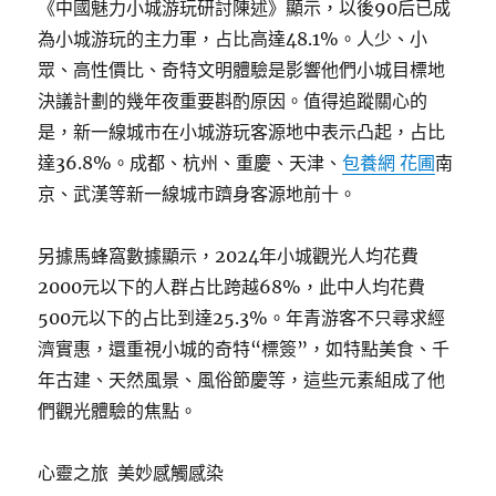
《中國魅力小城游玩研討陳述》顯示，以後90后已成
為小城游玩的主力軍，占比高達48.1%。人少、小
眾、高性價比、奇特文明體驗是影響他們小城目標地
決議計劃的幾年夜重要斟酌原因。值得追蹤關心的
是，新一線城市在小城游玩客源地中表示凸起，占比
達36.8%。成都、杭州、重慶、天津、
包養網 花圃
南
京、武漢等新一線城市躋身客源地前十。
另據馬蜂窩數據顯示，2024年小城觀光人均花費
2000元以下的人群占比跨越68%，此中人均花費
500元以下的占比到達25.3%。年青游客不只尋求經
濟實惠，還重視小城的奇特“標簽”，如特點美食、千
年古建、天然風景、風俗節慶等，這些元素組成了他
們觀光體驗的焦點。
心靈之旅 美妙感觸感染