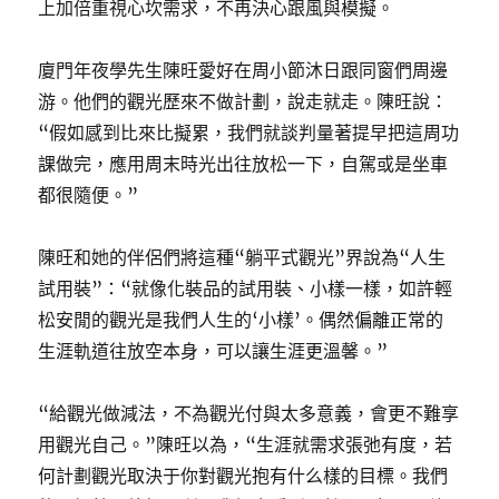
上加倍重視心坎需求，不再決心跟風與模擬。
廈門年夜學先生陳旺愛好在周小節沐日跟同窗們周邊
游。他們的觀光歷來不做計劃，說走就走。陳旺說：
“假如感到比來比擬累，我們就談判量著提早把這周功
課做完，應用周末時光出往放松一下，自駕或是坐車
都很隨便。”
陳旺和她的伴侶們將這種“躺平式觀光”界說為“人生
試用裝”：“就像化裝品的試用裝、小樣一樣，如許輕
松安閒的觀光是我們人生的‘小樣’。偶然偏離正常的
生涯軌道往放空本身，可以讓生涯更溫馨。”
“給觀光做減法，不為觀光付與太多意義，會更不難享
用觀光自己。”陳旺以為，“生涯就需求張弛有度，若
何計劃觀光取決于你對觀光抱有什么樣的目標。我們