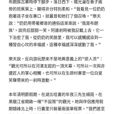
布朗族古寨時停下腳步。落日西下，陽光灑在巷子兩
旁的芭蕉葉上，顯得非分特別柔和。“我看見一位奶奶
抱著孩子坐在寨口，就曩昔和她打了個召喚。”樂天
說：“奶奶用帶著鄉音的通俗話漸漸說，‘我是布朗
族’。說完后甜甜一笑。阿誰剎時被我記載上去，它一
下治愈了我。從奶奶的笑臉里，我可以感觸感染到一
種發自心坎的幸福感，這種幸福感深深感動了我。”
樂天說，反向游玩歷來不是地輿意義上的“逆人流”：
“觀光可所以在河濱支起的一頂天幕，可所以一次與非
遺匠人的掌心相觸，也可所以在生疏村寨里一位白叟
笑聲帶來的一剎時激動。”
本年清明節假期，在湖北唸書的年夜三先生細雨，在
黑龍江省開啟一場“不設限”的觀光。她與伴侶應用假
期錯峰北上時，行囊里只裝著兩張單程票。“我們甚至