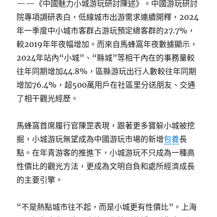
——《中國魅力小城游玩研討陳述》。中國游玩研討
院專項調研表白，低線城市出游需求連續開釋，2024
年一季度中小城市客群占游玩預定總客群的27.7%，
較2019年年夜幅增加。而來自馬蜂窩年夜數據顯示，
2024年站內“小城”、“縣城”等相干內在的事務量較
往年同期增加44.8%，區縣游玩出行人數較往年同期
增加76.4%，超500萬用戶在社區里分送朋友、交通
了相干觀光經歷。
馬蜂窩首席履行官陳罡表現，跟著更多寶躲小城被挖
掘，小城游玩無望成為中國游玩市場的新增
包養
長
點。在年青游客的推進下，小城游玩不只成為一種高
性價比的觀光方法，更成為文明自負和處所經濟成長
的主要引擎。
“不是熱點城市往不起，而是小城更有性價比”。上海