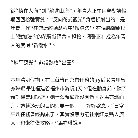
從“擠在人海”到“躺進山海”，年青人正在用舉動讓假
期回回松弛實質。“反向花式觀光”背后折射出的，是
年青一代“在游玩經過歷程中‘做減法’，在溫馨體驗度
上‘做加法’”的花費新理念。輕松、溫馨正在成為年青
人的度假“新潮水”。
“躺平觀光” 非常熱絡“出圈”
本年清明假期，在江蘇省南京市任務的95后女青年馬
亦琳選擇往福建省福州市游玩3天。但在動身前，除了
預訂機票和飯店，她什么預備都沒有做。對馬亦琳而
言，這趟游玩的目的只要一個——好好歇息。“日常
平凡任務曾經夠累了，其實沒無力氣往網紅景點人擠
人，也懶得做攻略。”馬亦琳說。