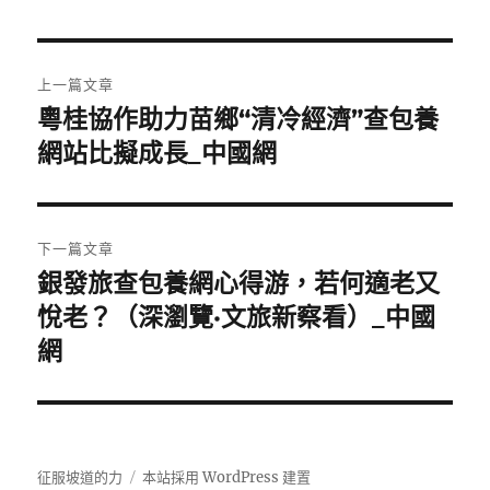
文
上一篇文章
章
粵桂協作助力苗鄉“清冷經濟”查包養
上
一
網站比擬成長_中國網
導
篇
覽
文
章:
下一篇文章
銀發旅查包養網心得游，若何適老又
下
一
悅老？（深瀏覽·文旅新察看）_中國
篇
網
文
章:
征服坡道的力
本站採用 WordPress 建置