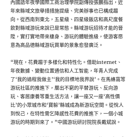
內國語年夜學國際工商治理學院副傳授張鵬指出，近
年來縣域文旅舉措措施提級、完美辦事也已構成趨
向。從西南到東北，五星級、四星級飯店和高尺度餐
飲對縣域游玩來說已是常態。縣域游玩招待才能的晉
陞，實打實地帶來棲身、游玩的體驗進級，使游客愿
意為高品德縣域游玩買單的景象愈發廣泛。
“現在，花費趨于多樣化和特性化。借助internet、
年夜數據、變動位置通信和人工智能，年青人完成
了‘我的過程我做主’‘我的目標地我界說’。在馬蜂窩等
游玩社區的推進下，層出不窮的平替游玩、反向游
玩、客居康養等重生活方法，讓一座又一座‘高性價
比’的小眾城市和‘寶躲’縣城成為新游玩空間。從悅人
到悅己，在特性需乞降感性花費的推進下，一個小城
游玩的時期到來了。”中國游玩研討院院長戴斌說。