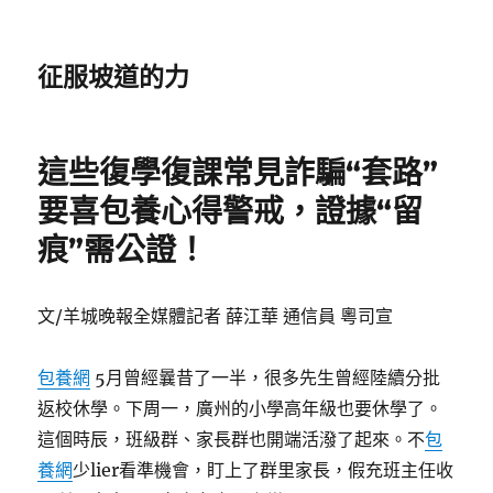
征服坡道的力
這些復學復課常見詐騙“套路”
要喜包養心得警戒，證據“留
痕”需公證！
文/羊城晚報全媒體記者 薛江華 通信員 粵司宣
包養網
5月曾經曩昔了一半，很多先生曾經陸續分批
返校休學。下周一，廣州的小學高年級也要休學了。
這個時辰，班級群、家長群也開端活潑了起來。不
包
養網
少lier看準機會，盯上了群里家長，假充班主任收