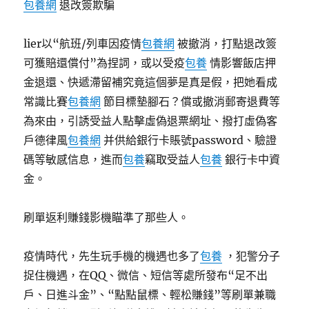
包養網
退改簽欺騙
lier以“航班/列車因疫情
包養網
被撤消，打點退改簽
可獲賠還償付”為捏詞，或以受疫
包養
情影響飯店押
金退還、快遞滯留補究竟這個夢是真是假，把她看成
常識比賽
包養網
節目標墊腳石？償或撤消郵寄退費等
為來由，引誘受益人點擊虛偽退票網址、撥打虛偽客
戶德律風
包養網
并供給銀行卡賬號password、驗證
碼等敏感信息，進而
包養
竊取受益人
包養
銀行卡中資
金。
刷單返利賺錢影機瞄準了那些人。
疫情時代，先生玩手機的機遇也多了
包養
，犯警分子
捉住機遇，在QQ、微信、短信等處所發布“足不出
戶、日進斗金”、“點點鼠標、輕松賺錢”等刷單兼職