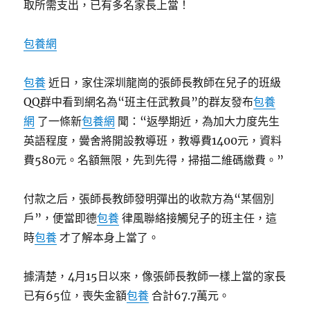
取所需支出，已有多名家長上當！
包養網
包養
近日，家住深圳龍崗的張師長教師在兒子的班級
QQ群中看到網名為“班主任武教員”的群友發布
包養
網
了一條新
包養網
聞：“返學期近，為加大力度先生
英語程度，黌舍將開設教導班，教導費1400元，資料
費580元。名額無限，先到先得，掃描二維碼繳費。”
付款之后，張師長教師發明彈出的收款方為“某個別
戶”，便當即德
包養
律風聯絡接觸兒子的班主任，這
時
包養
才了解本身上當了。
據清楚，4月15日以來，像張師長教師一樣上當的家長
已有65位，喪失金額
包養
合計67.7萬元。