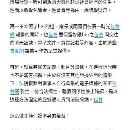
市場行銷，吸引到想賺大錢且缺少社會經歷的先生，
進而以收取包管金、進會費等為由，說謊取財帛。
萬一不幸著了lier的道，家長或同窗們在第一時光
包養
網
報警的同時，也
包養
要保留好跟lier之
包養
間交往
的聊天記載、電子文件、買賣記載等外容，由於這些
包養網
證據可作為呈堂證供。
可是，就算有聊天記載、照片等證據，在進行訴訟時
也不是滿有把握。由於在沒有其他證據佐證的情形
下，法院很難對當事人自行彙集的電子證據的客不
包
養網
雅性、符合法規性、聯繫關係性停止確認，是以
這種方法固定的證據很可貴到法院采納。
包養
怎么做才幹保護本身的權益：