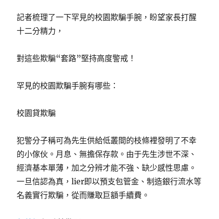
記者梳理了一下罕見的校園欺騙手腕，盼望家長打醒
十二分精力，
對這些欺騙“套路”堅持高度警戒！
罕見的校園欺騙手腕有哪些：
校園貸欺騙
犯警分子稱可為先生供給低叢間的枝條裡發明了不幸
的小傢伙。月息、無擔保存款。由于先生涉世不深、
經濟基本單薄，加之分辨才能不強、缺少感性思慮。
一旦信認為真，lier即以預支包管金、制造銀行流水等
名義實行欺騙，從而賺取巨額手續費。