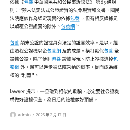
依據《
包養
中華國民共和公民事訴訟法》 第69條規
則：“顛末法定法式公證證實的法令現實和文書，國民
法院應該作為認定現實的依據
包養
，但有相反證據足
以顛覆公證證實的除外。
包養網
”
包養
顛末公證的證據具有法定的證實效率。是以，經
由過程公證機以企
包養網
及的成績。構打點保
包養
全
證據公證，除了便利
包養
證據展現、防止證據遺掉
包
養網
外，還可以進步被法院采納的概率，從而成為維
權的“利器”。
lawyer 提示，一旦碰到相似的欺騙，必定要往公證機
構做好證據保全，為日后的維權做好預備。
作
發
admin
2025 年 3 月 17 日
者
佈
日