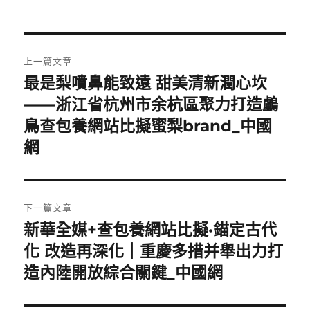
文
上一篇文章
章
最是梨噴鼻能致遠 甜美清新潤心坎
上
一
——浙江省杭州市余杭區聚力打造鸕
導
篇
鳥查包養網站比擬蜜梨brand_中國
覽
文
網
章:
下一篇文章
新華全媒+查包養網站比擬·錨定古代
下
一
化 改造再深化｜重慶多措并舉出力打
篇
造內陸開放綜合關鍵_中國網
文
章: