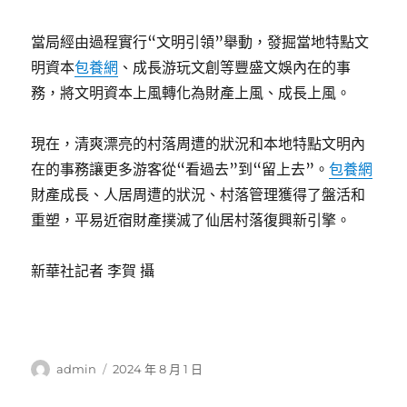
當局經由過程實行“文明引領”舉動，發掘當地特點文
明資本
包養網
、成長游玩文創等豐盛文娛內在的事
務，將文明資本上風轉化為財產上風、成長上風。
現在，清爽漂亮的村落周遭的狀況和本地特點文明內
在的事務讓更多游客從“看過去”到“留上去”。
包養網
財產成長、人居周遭的狀況、村落管理獲得了盤活和
重塑，平易近宿財產撲滅了仙居村落復興新引擎。
新華社記者 李賀 攝
作
發
admin
2024 年 8 月 1 日
者
佈
日