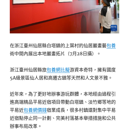
在浙江臺州仙居縣白塔鎮的上葉村的仙居巖畫藝
包養
術中間內展出本地巖畫拓片（7月28日攝）。
浙江臺州仙居縣旅
包養網比擬
游資本奇特，擁有國度
5A級景區仙人居和高遷古鎮等天然和人文景不雅。
近年來，為了更好地辦事游玩群體，本地經由過程引
進高端精品平易近宿項目帶動白塔鎮、淡竹鄉等地的
平易近
包養網價錢
宿業成長，很多村鎮還對集中平易
近宿點停止同一計劃、完美村落基本舉措措施和公共
辦事布局改革。