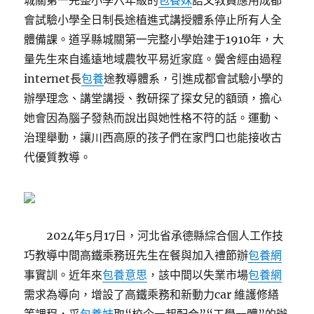
城關第一完整小學六年級的
包養妹
語文教員應用成都
會試驗小學全日制長途植進式講授體系停止所有人全
體備課。道孚縣城關第一完整小學始建于1910年，大
量先生來自遙遠地域農牧平易近家庭。黌舍經由過程
internet長
包養
途教導體系，引進成都會試驗小學的
辦學理念、講堂講授、教研探了探女兒的額頭，擔心
她會因為腦子發熱而說出與她性格不符的話。運動、
治理舉動，讓川西高原的孩子們在家門口也能接收古
代優質教導。
2024年5月17日，河北省承德縣綜合個人工作技
巧教導中間高鐵乘務班先生在餐與加入禮節辦
包養網
事實訓。近年來
包養意思
，該中間以失業市場
包養網
需求為導向，增設了高鐵乘務和新動力car 維護修繕