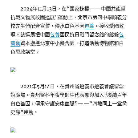
2024年11月13日，在“國家棟樑——中國共產黨
抗戰文物展校園巡展”運動上，北京市第四中學順義分
校先生們配合宣誓，傳承白色基因
包養
，接收愛國教
導。該巡展把中國
包養
國民抗日戰鬥留念館的館躲
包
養網
資本搬進北京中小黌舍園，打造活動博物館和白
色思政講堂。
2021年5月14日，在貴州省遵義市遵義會議留念
館廣場，貴州醫科年夜學師生代表餐與加入“賡續百年
白色基因，傳承守護安康血脈”——“四地同上一堂黨
史課”運動。