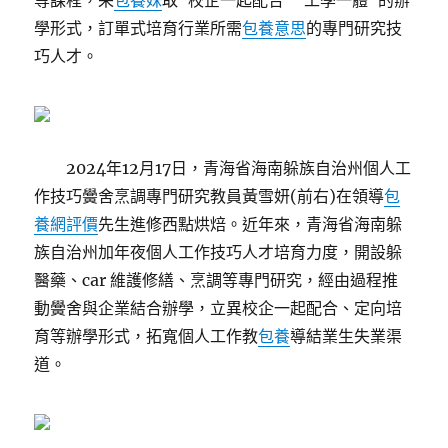
等課程，采
包養妹
取“校企一起配合”“工學一體”的辦
學形式，訂單式培育行業所需
包養意思
的專門研究技
巧人才。
2024年12月17日，青海省海南躲族自治州個人工
作技巧黌舍烹調專門研究教員黃雪妍(前右)在領導
包
養網評價
先生進修西點烘焙。近年來，青海省海南躲
族自治州加年夜個人工作技巧人才培育力度，開設躲
醫藥、car 維護修繕、烹調等專門研究，經由過程推
動黌舍與企業結合辦學，立異校企一起配合、定向培
育等辦學形式，拓寬個人工作教
包養
導結業生失業渠
道。