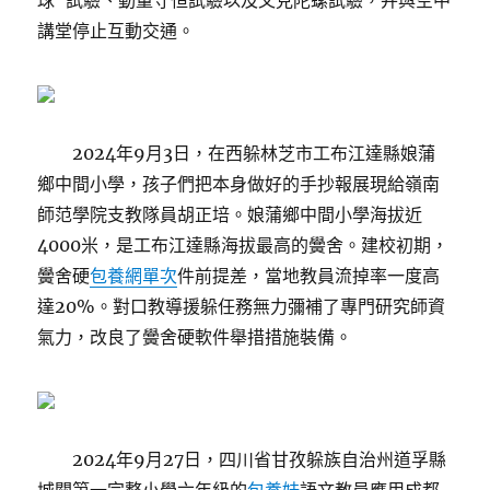
球”試驗、動量守恒試驗以及又見陀螺試驗，并與空中
講堂停止互動交通。
2024年9月3日，在西躲林芝市工布江達縣娘蒲
鄉中間小學，孩子們把本身做好的手抄報展現給嶺南
師范學院支教隊員胡正培。娘蒲鄉中間小學海拔近
4000米，是工布江達縣海拔最高的黌舍。建校初期，
黌舍硬
包養網單次
件前提差，當地教員流掉率一度高
達20%。對口教導援躲任務無力彌補了專門研究師資
氣力，改良了黌舍硬軟件舉措措施裝備。
2024年9月27日，四川省甘孜躲族自治州道孚縣