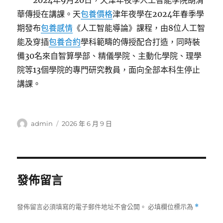
2024年9月20日，天津年夜學人工智能學院胡清
華傳授在講課。天
包養價格
津年夜學在2024年春季學
期發布
包養感情
《人工智能導論》課程，由8位人工智
能及穿插
包養合約
學科範疇的傳授配合打造，同時裝
備30名來自智算學部、精儀學院、主動化學院、理學
院等13個學院的專門研究教員，面向全部本科生停止
講課。
作
發
admin
2026 年 6 月 9 日
者
佈
日
期:
發佈留言
發佈留言必須填寫的電子郵件地址不會公開。
必填欄位標示為
*