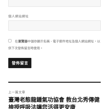
個人網站網址
在
瀏覽器
中儲存顯示名稱、電子郵件地址及個人網站網址，以
供下次發佈留言時使用。
文
上一篇文章
章
臺灣老態龍鍾氣功協會 教台北秀傳健
上
一
檢授呼吸法讓您活得更安康
導