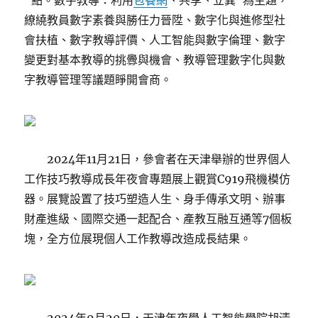
“點。數字教導：利用
包養網
、共享、立異”為主題，
繚繞教員數字素養與勝任力晉陞、數字化與進修型社
會扶植、數字教導評價、人工智能與數字倫理、數字
變更對基本教導的挑釁與機會、教導管理數字化與數
字教導管理等議題睜開會商。
2024年11月21日，參會者在天津舉辦的世界個人
工作技巧教導成長年夜會專題展上觀賞C919飛機模仿
器。展覽設置了技巧塑造人生、身手傳承文明、辦事
財產進級、國際交通一起配合、產教互融互通等7個板
塊，全方位展現個人工作教導改造成長結果。