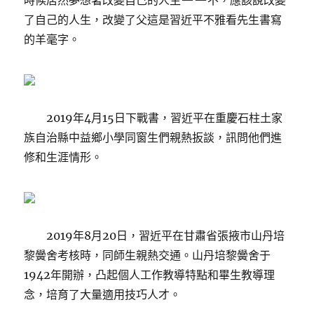
時候居然夢想著改變自己的人生——不，應該說改變
了自己的人生，改變了父這是習近平不雅看先生書寫
的羊毫字。
2019年4月15日下戰書，習近平在重慶石柱土家
族自治縣中益鄉小學同窗生們親熱扳談，訊問他們進
修和生涯情形。
2019年8月20日，習近平在甘肅省張掖市山丹培
黎黌舍考核時，同師生親熱交通。山丹培黎黌舍于
1942年開辦，凸起個人工作教導特點和畢生教導理
念，培育了大量適用技巧人才。