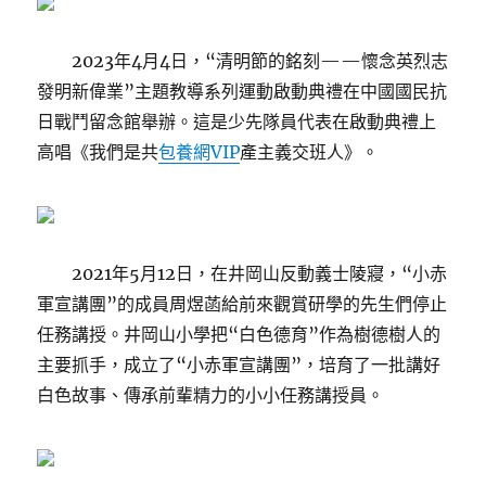
2023年4月4日，“清明節的銘刻——懷念英烈志
發明新偉業”主題教導系列運動啟動典禮在中國國民抗
日戰鬥留念館舉辦。這是少先隊員代表在啟動典禮上
高唱《我們是共
包養網VIP
產主義交班人》。
2021年5月12日，在井岡山反動義士陵寢，“小赤
軍宣講團”的成員周煜菡給前來觀賞研學的先生們停止
任務講授。井岡山小學把“白色德育”作為樹德樹人的
主要抓手，成立了“小赤軍宣講團”，培育了一批講好
白色故事、傳承前輩精力的小小任務講授員。