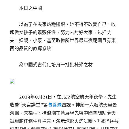
本日之中國
以為了在夫家站穩腳跟，她不得不改變自己，收
起做女孩子的囂張任性，努力去討好大家，包括丈
夫，姻親，小泵，甚至取悅所世界最年夜範圍且有東
西的品質的教導系統
為中國式古代化培育一批批棟梁之材
2023年9月21日，在北京航空航天年夜學，先生
收看“天宮講堂”第
包養妹
四課。神船十六號航天員景
海鵬、朱楊柱、桂浪潮在軌展現先容中國空間站夢天
試驗艙任務生涯場景，演示球形火焰試驗、巧妙“乒乓