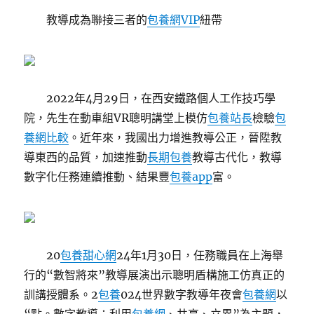
教導成為聯接三者的
包養網VIP
紐帶
2022年4月29日，在西安鐵路個人工作技巧學
院，先生在動車組VR聰明講堂上模仿
包養站長
檢驗
包
養網比較
。近年來，我國出力增進教導公正，晉陞教
導東西的品質，加速推動
長期包養
教導古代化，教導
數字化任務連續推動、結果豐
包養app
富。
20
包養甜心網
24年1月30日，任務職員在上海舉
行的“數智將來”教導展演出示聰明盾構施工仿真正的
訓講授體系。2
包養
024世界數字教導年夜會
包養網
以