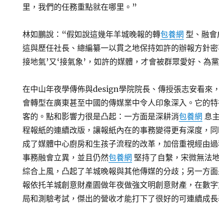
里，我們的任務重點就在哪里。”
林如鵬說：“假如說這幾年羊城晚報的轉
包養網
型、融會
這與歷任社長、總編纂一以貫之地保持如許的辦報方針密
接地氣’又‘接氣象’，如許的媒體，才會被群眾愛好、為
在中山年夜學傳佈與design學院院長、傳授張志安看
會轉型在廣東甚至中國的傳媒業中令人印象深入。它的特
客的。點和影響力很是凸起：一方面是深耕消
包養網
息主
程報紙的連續改版，讓報紙內在的事務變得更有深度，同
成了媒體中心廚房和生孩子流程的改革，加倍重視經由過
事務融會立異，並且仍然
包養網
堅持了自繫，宋微無法
綜合上風，凸起了羊城晚報與其他傳媒的分歧；另一方面
報依托羊城創意財產園做年夜做強文明創意財產，在數字
局和測驗考試，傑出的營收才能打下了很好的可連續成長