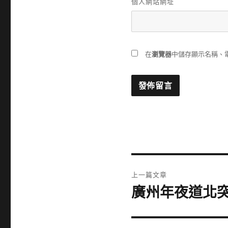
個人網站網址
在
瀏覽器
中儲存顯示名稱、
文
上一篇文章
章
廣州年夜道北
上
一
導
篇