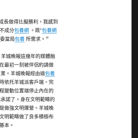
成長做得比擬勝利，我感到
不成分
包養網
。既‘
包養網
黨委當局
包養
所需求。”
來，羊城晚報這幾年的媒體融
在最初一刻被伴侶約請做
業。羊城晚報經由過
包養
時依托羊城派客戶端，完
程變動位置端停止內在的
地承諾了。身在文明範疇的
是做強文明運營。羊城晚
文明範疇做了良多積極布
基本。