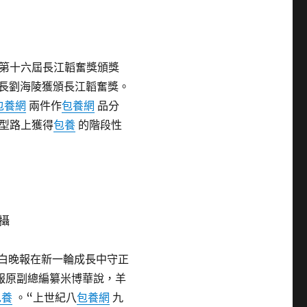
第十六屆長江韜奮獎頒獎
長劉海陵獲頒長江韜奮獎。
包養網
兩件作
包養網
品分
型路上獲得
包養
的階段性
攝
白晚報在新一輪成長中守正
報原副總編纂米博華說，羊
包養
。“上世紀八
包養網
九