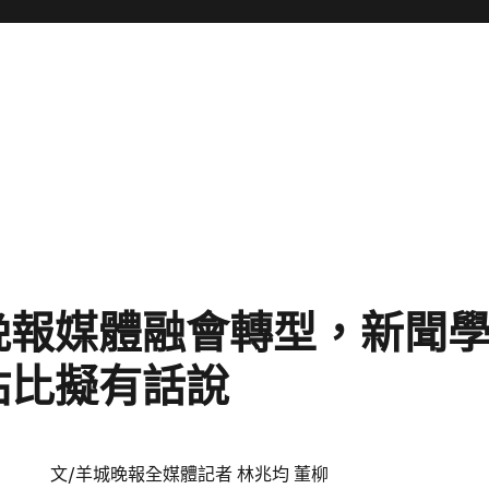
晚報媒體融會轉型，新聞
站比擬有話說
文/羊城晚報全媒體記者 林兆均 董柳