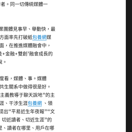
作者。同一切傳統媒體一
報業團體見事早、舉動快，最
方面率先打破紙
包養網
媒
方面，在推進媒體融會中，
技+金融+雙創’融會成長的
說。
度看，媒體、事。媒體
共生關系中做得很是好。
產主義教導于聊天說地”的主
生涯、干涉生涯
包養網
、領
提出“平易近生年夜報”“文
、切近讀者、切近生涯”的
里、讀者在哪里、用戶在哪