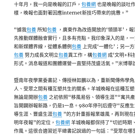
十年月，我一向是晚報的訂戶，
包養網
也是晚報的談吐
樣，晚報也面對著因應internet新技巧帶來的挑釁。”
“據我
包養
所知
包養
，廣東作為改造開放的‘領頭羊’，
先推動媒體融會實行，且多有亮點。我印象深入的是，一
和新媒體界線，從體系體例
包養
上完成‘一體化’；另一
包養
努力成長文明立
包養
異工作，構
包養網
成‘文明+科
形式。消息報道和團體運營一直堅持茂盛活氣。”米博華
暨南年夜學黨委書記、傳授林如鵬以為，重新聞傳佈學角
人、受眾之間有種互塑共生的關系。羊城晚報在這種互塑
無論是開辦
包養
之初依照“移風易俗、領導生涯”“寓共
旨開闢辦報新路，仍是1一息。980年停刊后遵守“反應
導生涯、豐盛生涯
包養
”的方針重振報業雄風，再到現在
明年夜報”的定位，
包養網
羊城晚報都保持了“切近時期
作風。這很合適習近平總書記說過的一句話：“受眾在哪