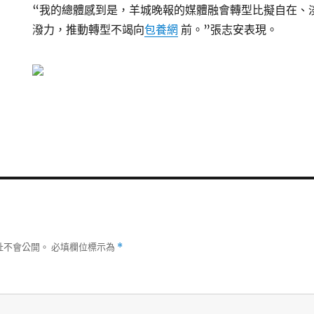
“我的總體感到是，羊城晚報的媒體融會轉型比擬自在、
潑力，推動轉型不竭向
包養網
前。”張志安表現。
址不會公開。
必填欄位標示為
*