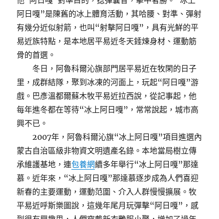
他“阿日嘎”對準目的，捻彈曩昔，擊中者勝。“冰上
阿日嘎”是陳舊的冰上體育活動，其哈腰、對準、彈射
有幾分近似射箭，也叫“射擊阿日嘎”，具有光鮮的平
易近族特點，是本地居平易近冬天錘煉身材、運動筋
骨的首選。
冬日，阿魯科爾沁旗部門居平易近在牧閑的日子
里，成群結隊，聚到冰凍的河面上，玩起“阿日嘎”游
戲。巴彥溫都爾蘇木牧平易近拉西說，從記事起，他
每年進冬都在等待“冰上阿日嘎”，常常說起，城市高
興不已。
2007年，阿魯科爾沁旗“冰上阿日嘎”項目進選內
蒙古自治區級非物資文明遺產名錄。本地當局樹立傳
承維護基地，連
包養網
續多年舉行“冰上阿日嘎”那達
慕。近年來，“冰上阿日嘎”那達慕逐步成為人們喜迎
新春的主要運動，運動范圍、介入人群慢慢擴展。牧
平易近呼斯樂圖說，這幾年尾月玩彈擊“阿日嘎”，感