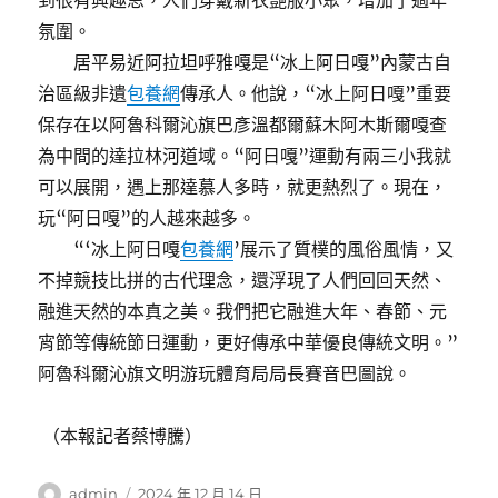
到很有興趣思，人們穿戴新衣艷服小聚，增加了過年
氛圍。
居平易近阿拉坦呼雅嘎是“冰上阿日嘎”內蒙古自
治區級非遺
包養網
傳承人。他說，“冰上阿日嘎”重要
保存在以阿魯科爾沁旗巴彥溫都爾蘇木阿木斯爾嘎查
為中間的達拉林河道域。“阿日嘎”運動有兩三小我就
可以展開，遇上那達慕人多時，就更熱烈了。現在，
玩“阿日嘎”的人越來越多。
“‘冰上阿日嘎
包養網
’展示了質樸的風俗風情，又
不掉競技比拼的古代理念，還浮現了人們回回天然、
融進天然的本真之美。我們把它融進大年、春節、元
宵節等傳統節日運動，更好傳承中華優良傳統文明。”
阿魯科爾沁旗文明游玩體育局局長賽音巴圖說。
（本報記者蔡博騰）
作
發
admin
2024 年 12 月 14 日