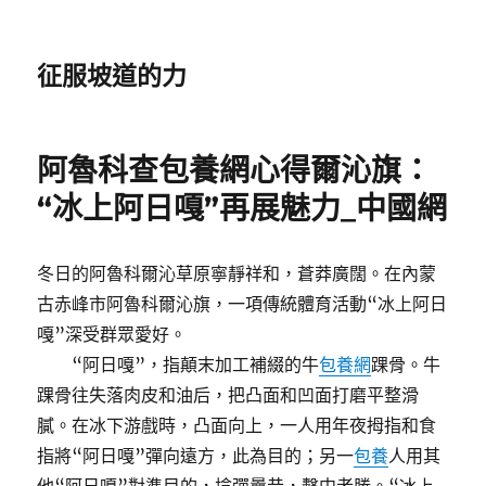
征服坡道的力
阿魯科查包養網心得爾沁旗：
“冰上阿日嘎”再展魅力_中國網
冬日的阿魯科爾沁草原寧靜祥和，蒼莽廣闊。在內蒙
古赤峰市阿魯科爾沁旗，一項傳統體育活動“冰上阿日
嘎”深受群眾愛好。
“阿日嘎”，指顛末加工補綴的牛
包養網
踝骨。牛
踝骨往失落肉皮和油后，把凸面和凹面打磨平整滑
膩。在冰下游戲時，凸面向上，一人用年夜拇指和食
指將“阿日嘎”彈向遠方，此為目的；另一
包養
人用其