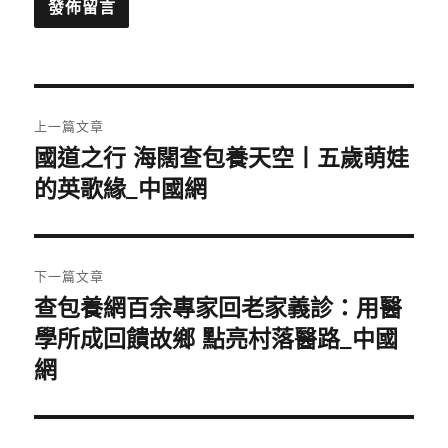
文
上一篇文章
章
國道之行 海闊查包養天空丨五歲萌娃
上
一
的英歌緣_中國網
導
篇
覽
文
章:
下一篇文章
查包養網百余專家回老家義診：用醫
下
一
學所成回饋故鄉 點亮村落醫路_中國
篇
網
文
章: