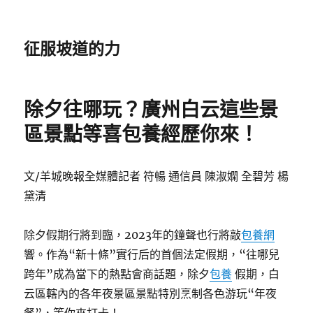
征服坡道的力
除夕往哪玩？廣州白云這些景
區景點等喜包養經歷你來！
文/羊城晚報全媒體記者 符暢 通信員 陳淑嫻 全碧芳 楊
黛清
除夕假期行將到臨，2023年的鐘聲也行將敲
包養網
響。作為“新十條”實行后的首個法定假期，“往哪兒
跨年”成為當下的熱點會商話題，除夕
包養
假期，白
云區轄內的各年夜景區景點特別烹制各色游玩“年夜