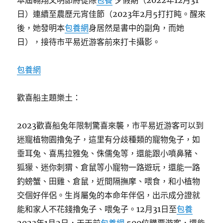
本屆翱翔文明節將從除
包養
夕假期（2022年12月31
日）連續至農歷元宵佳節（2023年2月5打打盹。醒來
後，她發明本
包養網
身居然是書中的副角，而她
日），接待市平易近游客前來打卡攝影。
包養網
歡喜船主題樂土：
2023歡喜船兔年限制驚喜來襲，市平易近游客可以到
迷寵植物園擼兔子，這里有分歧種類的寵物兔子，如
垂耳兔、喜馬拉雅兔、侏儒兔等，還能跟小噴鼻豬、
狐獴、迷你刺猬、倉鼠等小寵物一路遊玩，還能一路
釣螃蟹、田雞、倉鼠，近間隔撫摩、喂食，和小植物
交個好伴侶。生肖屬兔的本命年伴侶，出示成分證就
能和家人不花錢擼兔子、喂兔子。12月31日至
包養