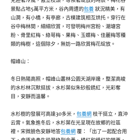
兒迎著冷風，傲立枝頭，等候著綻放的時辰。梅花谷
景點占地5萬平方米，谷內周遭的
包養
狀況精美，有
山澗，有小橋，有亭廊，古樸建筑相互烘托。穿行在
谷中梅林間，細細欣賞，可發明梅州宮粉、潮塘宮
粉、骨里紅梅、綠萼梅、果梅、玉蝶梅、佳麗梅等種
類的梅樹，這個除夕，無妨一路欣賞梅花綻放。
帽峰山：
冬日熱陽高照，帽峰山叢林公園天湖岸邊，整潔高峻
的水杉林沉默挺拔，水杉葉似朱砂般銹紅，光彩奪
目，安靜而溫馨。
水杉樹的發展可高達30多米，
包養網
枝干挺立，直沖
云霄。氣象進冬后，水杉葉在光呈現在故鄉的社區
裡。宋微臉色安靜地答
包養網
覆：「出了一起配合用