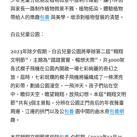
少年兒童分送朋友植物微景不雅制作運動，讓小伴侶
與家長一路制作植物微景不雅、植物拓染，體驗植物
帶給人的樂趣
包養
與美學，增添對植物發展的清楚。
白云兒童公園：
2023年除夕假期，白云兒童公園將舉辦第二屆“翱翔
文明節”，主題為“踏踏實實、暢想天際”，共3000架
各式模子飛機在公園內開啟一場七彩絢麗的奇幻之
旅。屆時，七彩斑斕的模子飛機將編織成了一條漂亮
的彩帶，劃過公園漫空，一飛沖天。孩子們站在空
中，瞻仰天空，瞻望翱翔，放飛幻想。本屆“翱翔文明
節”共有3個主景點，分辨在公園正門背后的年夜舞臺
周邊、江邊的拱門以及公
包養
園中間的曲水奇
包養網
趣。