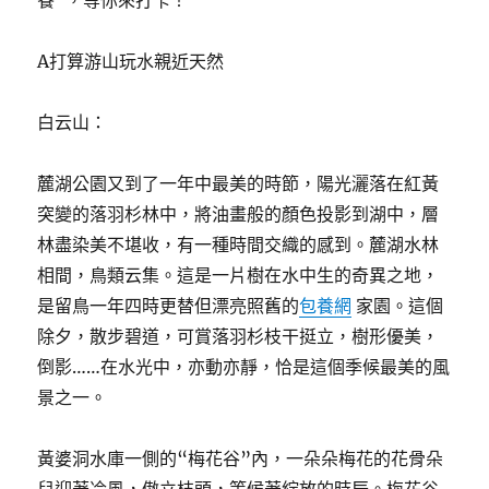
餐”，等你來打卡！
A打算游山玩水親近天然
白云山：
麓湖公園又到了一年中最美的時節，陽光灑落在紅黃
突變的落羽杉林中，將油畫般的顏色投影到湖中，層
林盡染美不堪收，有一種時間交織的感到。麓湖水林
相間，鳥類云集。這是一片樹在水中生的奇異之地，
是留鳥一年四時更替但漂亮照舊的
包養網
家園。這個
除夕，散步碧道，可賞落羽杉枝干挺立，樹形優美，
倒影……在水光中，亦動亦靜，恰是這個季候最美的風
景之一。
黃婆洞水庫一側的“梅花谷”內，一朵朵梅花的花骨朵