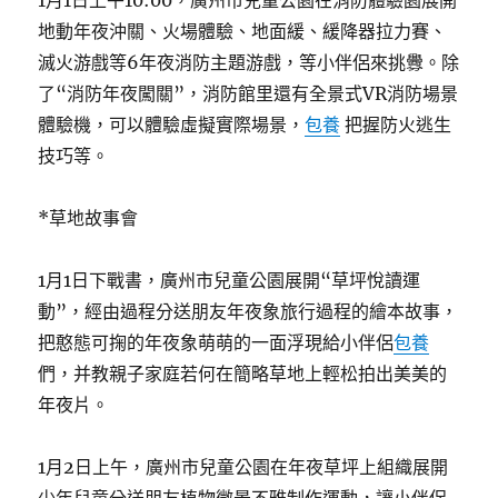
1月1日上午10:00，廣州市兒童公園在消防體驗園展開
地動年夜沖關、火場體驗、地面緩、緩降器拉力賽、
滅火游戲等6年夜消防主題游戲，等小伴侶來挑釁。除
了“消防年夜闖關”，消防館里還有全景式VR消防場景
體驗機，可以體驗虛擬實際場景，
包養
把握防火逃生
技巧等。
*草地故事會
1月1日下戰書，廣州市兒童公園展開“草坪悅讀運
動”，經由過程分送朋友年夜象旅行過程的繪本故事，
把憨態可掬的年夜象萌萌的一面浮現給小伴侶
包養
們，并教親子家庭若何在簡略草地上輕松拍出美美的
年夜片。
1月2日上午，廣州市兒童公園在年夜草坪上組織展開