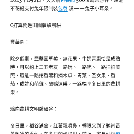
2023年1月2日，天天前
包養網
500位購票游客，還能
不花錢支付兔年限制裝
包養
潢——兔子小耳朵。
C打算闖進田園體驗農耕
豐華園：
除夕假期，豐華園草莓、無花果、牛奶青棗恰是成熟
時，可以約上三五老友一路玩、一路吃、一路拍拍美
照，還能一路挖番薯和摘木瓜、青菜、圣女果、番
茄，或許和萌雞、酷鴨逗樂，一路暢享冬日里的農耕
樂。
鴉崗農耕文明體驗谷：
冬日里，稻谷滿倉，紅薯飄噴鼻，轉眼又到了鴉崗番