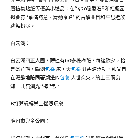
先生和傳授們睜開了劇烈的爭辯。此中，最著名確當
屬植物貼紙等優美小禮品；在“520戀愛石”和紅楓園
還會有“箏情詩意、舞動帽峰”的古箏曲目和平易近族
跳舞扮演。
白云湖：
白云湖四正人園，蒔植有60多株梅花，每逢除夕，恰
是盛花期，臨湖
包養
處，天
包養
涯碧波泛動，卻又自
在濃艷地陪同著湖邊的
包養
人世炊火，約上三兩良
知，共賞湖光“梅”色。
B打算玩轉樂土惱怒玩樂
廣州市兒童公園：