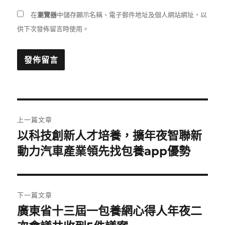
在
瀏覽器
中儲存顯示名稱、電子郵件地址及個人網站網址，以
供下次發佈留言時使用。
文
上一篇文章
章
以科技創新人才培養，擴年夜智聯新
上
一
動力汽車產業領先找包養app優勢
導
篇
覽
文
章:
下一篇文章
廣東省十三屆一包養網心得人年夜二
下
一