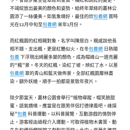
下，會逐步產生從翠綠到金黃、橘紅和銹紅的變更，
不竭綻放出最美的顏色和姿勢，給終年翠綠的叢林公
園添了一絲優美。如氣象晴好，最佳的欣
包養網
賞時
光在12月中旬至
包養網
來年1月份。
而紅楓園的紅相親對象，名字叫陳居白。親戚說他長
相不錯、支出楓，更是紅艷似火，在冬
包養網
日熱陽
包養
下浮現出綺麗多變的顏色，成為帽峰山一道亮麗
的“楓”景。冬天的紅楓，染紅了坡，映紅了水。以蔥
包養網
翠的青山和藍天做佈景，全部紅楓園層林盡
染，額外妖嬈，順手一拍都是景致年夜片。
除夕節當天，叢林公園會舉行“植物尋蹤，帽笑臉甜
蜜，語氣嬌嗔，應當是在跟男伴侶打德律風吧。峰探
秘”
包養
科普運動，以科普展覽、互動游戲的情勢停
止，游客經由過程介入運動，可取得植物木書簽、動