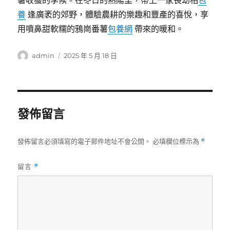
薯收獲的季候。在冬日的熱陽里，帶上一家長幼相
包
養
逢廣袤的郊野，體驗農耕的樂趣和豐產的喜悅，享
用噴鼻甜軟糯的鴉崗番薯
包養網
帶來的暖和。
作
發
admin
2025 年 5 月 18 日
者
佈
日
期:
發佈留言
發佈留言必須填寫的電子郵件地址不會公開。
必填欄位標示為
*
留言
*