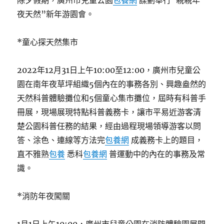
除夕假期，廣州市兒童公園
包養網
謀劃舉行“親親年
夜天然”新年游園會。
*童心探天然集市
2022年12月31日上午10:00至12:00，廣州市兒童公
園在南年夜草坪組織5個內在的事務各別、興趣盎然的
天然科普體驗攤位和5個童心集市攤位，屆時有科普手
冊展，現場展現特點科普義務卡，讓市平易近游客清
楚公園科普任務的結果，經由過程現場領導游客以問
答、涂色、連線等方法完
包養網
成義務卡上的題目，
直不雅熟
包養
悉科
包養網
普運動中的內在的事務及常
識。
*消防年夜闖關