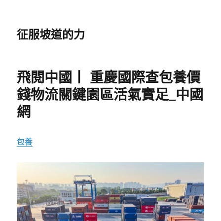
征服坡道的力
飛閱中國丨 重慶國際查包養價
錢物流關鍵園區活氣實足_中國
網
包養