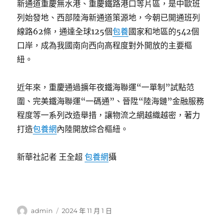
新通道重慶無水港、重慶鐵路港口等片區，是中歐班
列始發地、西部陸海新通道策源地，今朝已開通班列
線路62條，通達全球125個
包養
國家和地區的542個
口岸，成為我國南向西向高程度對外開放的主要樞
紐。
近年來，重慶通過擴年夜鐵海聯運“一單制”試點范
圍、完美鐵海聯運“一碼通”、晉陞“陸海鏈”金融服務
程度等一系列改造舉措，讓物流之網越織越密，著力
打造
包養網
內陸開放綜合樞紐。
新華社記者 王全超
包養網
攝
作
發
admin
2024 年 11 月 1 日
者
佈