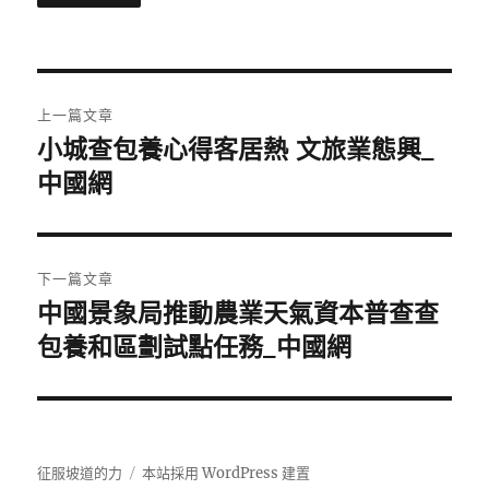
文
上一篇文章
章
小城查包養心得客居熱 文旅業態興_
上
一
中國網
導
篇
覽
文
章:
下一篇文章
中國景象局推動農業天氣資本普查查
下
一
包養和區劃試點任務_中國網
篇
文
章:
征服坡道的力
本站採用 WordPress 建置