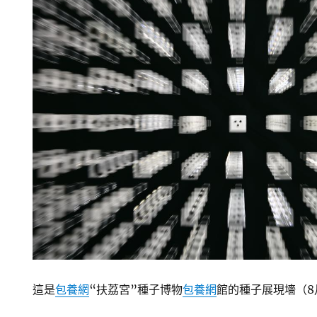
這是
包養網
“扶荔宮”種子博物
包養網
館的種子展現墻（8