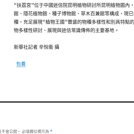
“扶荔宮”位于中國迷信院昆明植物研討所昆明植物園內
館、隱花植物館、種子博物館、草木百兼館等構成，現已保
種，充足展現“植物王國”豐盛的物種多樣性和別具特點
物多樣性研討、展現與迷信常識傳佈的主要基地。
新華社記者 辛悅衛 攝
包養
址不會公開。
必填欄位標示為
*