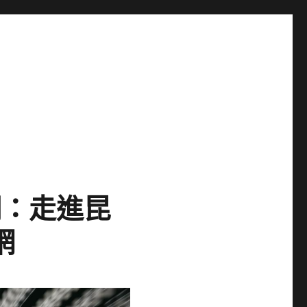
明：走進昆
網