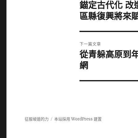
章
錨定古代化 改
上
一
導
區縣復興將來賦
篇
覽
文
章:
下一篇文章
從青躲高原到
下
一
網
篇
文
章:
征服坡道的力
本站採用 WordPress 建置