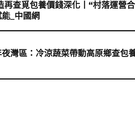
造再查覓包養價錢深化丨“村落運營合
能_中國網
年夜灣區：冷涼蔬菜帶動高原鄉查包養