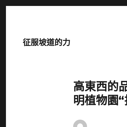
征服坡道的力
高東西的
明植物園“