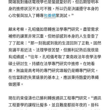
開端我對播送電視學也是蠻感愛好的，但后期發明本
身的進修狀況不太可不雅，所以仍是決議遵守本身的
心坎餐與加入了轉專
包養網
業測試。”
顛末考察，孔昭儀如愿轉進法學專門研究。盡管需求
補修的課業非常沉重，但她卻感到本身的人生垂垂了
了了起來：“那一刻我感到我的生涯回到了正軌。固然
背誦平易近法、法理學很苦楚，但勝利記熟后我很是
有成績感。”往年，孔昭儀考取了東南政法年夜學法學
碩士研討生，持續在法學專門研究中進修。在她看
來，無論是高考時的專門研究填報仍是轉專門研究，
在恰當斟酌失業遠景的基本上，應該秉持酷愛的準繩
做選擇。
現在的束俊濤也已勝利轉進通訊工程專門研究。“通訊
工程要學的課程比擬多，並且難度都挺年夜的，掛科