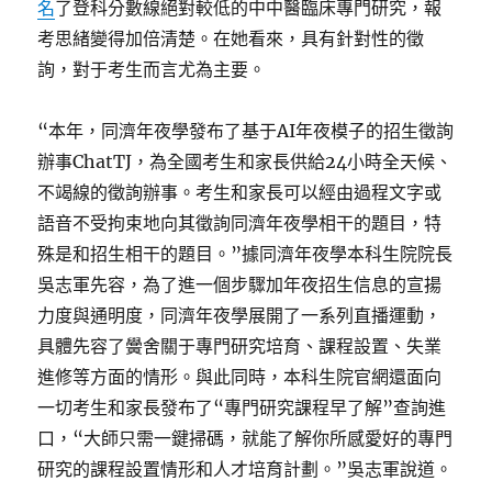
名
了登科分數線絕對較低的中中醫臨床專門研究，報
考思緒變得加倍清楚。在她看來，具有針對性的徵
詢，對于考生而言尤為主要。
“本年，同濟年夜學發布了基于AI年夜模子的招生徵詢
辦事ChatTJ，為全國考生和家長供給24小時全天候、
不竭線的徵詢辦事。考生和家長可以經由過程文字或
語音不受拘束地向其徵詢同濟年夜學相干的題目，特
殊是和招生相干的題目。”據同濟年夜學本科生院院長
吳志軍先容，為了進一個步驟加年夜招生信息的宣揚
力度與通明度，同濟年夜學展開了一系列直播運動，
具體先容了黌舍關于專門研究培育、課程設置、失業
進修等方面的情形。與此同時，本科生院官網還面向
一切考生和家長發布了“專門研究課程早了解”查詢進
口，“大師只需一鍵掃碼，就能了解你所感愛好的專門
研究的課程設置情形和人才培育計劃。”吳志軍說道。