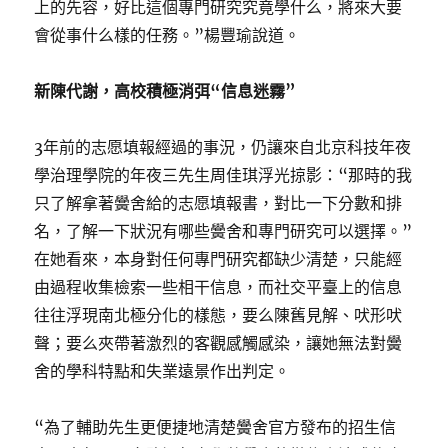
上的先容，好比這個專門研究究竟學什么，將來大要
會從事什么樣的任務。”楊豐瑜說道。
新陳代謝，高校積極消弭“信息迷霧”
3年前的志愿填報經過的事況，仍讓來自北京科技年夜
學治理學院的年夜三先生周佳琪浮光掠影：“那時的我
只了解拿著黌舍給的志愿填報書，對比一下分數和排
名，了解一下狀況有哪些黌舍和專門研究可以選擇。”
在她看來，本身對任何專門研究都缺少清楚，只能經
由過程收集檢索一些相干信息，而社交平臺上的信息
往往浮現南北極分化的樣態，要么陳舊見解、吠形吠
聲；要么夾帶著激烈的客觀感觸感染，讓她無法對黌
舍的學科特點和失業遠景作出判定。
“為了輔助先生更便捷地清楚黌舍官方發布的招生信