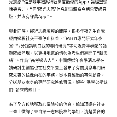
光志愿”信息辦事體系稱號高度類似的App，讓楊豐瑜
啼笑皆非，“但‘陽光志愿’信息辦事體系今朝只要網頁
版，并沒有守舊App”。
與此同時，鄰近志愿填報的關隘，很多年夜先生自覺
經由過程社交平臺停止科普，“MBTI專門研究年夜
賞”“3分鐘講明白我的專門研究”等切近青年群體的話
題陸續涌現，以更接地氣的情勢為考生們翻開了“新思
緒”。作為“高考過去人”，中國傳媒年夜學消息學在
讀研討生劉暢也在社交平臺上發布了有關消息專門研
究先容的錄像內在的事務，從本身經過的事況動身，
分送朋友本身的專門研究進修實況，解答“準學弟學妹
們”發來的題目。
為了全方位地獲取心儀院校的信息，韓知瑾還在社交
平臺上徵詢了來自第一志愿院校的學姐，清楚黌舍的