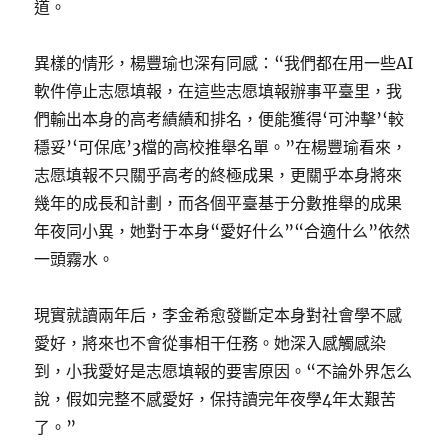
道。
異樣的情形，楊豐瑜也深有同感：“我們都在用一些AI
軟件停止志愿填報，在這些志愿填報辦事平臺里，我
們輸出本身的高考績績和排名，便能獲得‘可沖擊’‘較
穩妥’‘可保底’3檔的高校推舉名單。”在楊豐瑜看來，
志愿填報不只關乎高考的終極成果，更關乎本身將來
幾年的成長和計劃，而各個平臺基于分數推舉的成果
年夜同小異，她對于本身“愛好什么”“合適什么”依然
一頭霧水。
現實就讀兩年后，李金希愈發斷定本身對社會學不感
愛好，將來也不會從事相干任務。她深入感觸感染
到，小我愛好是志愿填報的要害原因。“不論外界怎么
說，假如完整不感愛好，保持讀完年夜學4年太艱苦
了。”