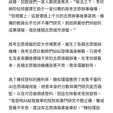
歧樣，招致我們一家人都很是焦炙。”無法之下，李欣
嶼的怙恃選擇乞助于一家付費的高考志愿辦事機構，
“但現實上，這套價值上千元的志愿辦事後果甚微，機
構的教員似乎也并不專門研究。假如照著他們供給的
成果填報，我前幾個志愿城市滑檔。”
高考志愿填報的宏大市場需求，催生了各類志愿徵詢
機構。高考志愿計劃師們紛紜發揮滿身解數，引誘考
生及家長購進價錢不菲的志愿填報辦事。在李欣嶼看
來，各類志愿徵詢機構良莠不齊，需求謹嚴對待。
為了確保登科的勝利率，韓知瑾還應用了收集平臺的
AI志愿填報效能，檢索本身的分數與專門研究能否婚
配，以及可否被順遂登科，但這在她看來見效甚微。
“我發明AI給我推舉的院校和專門研究不敷正確，鑒戒
意義不年夜，還沒有志愿填報書後果好。”韓知瑾說