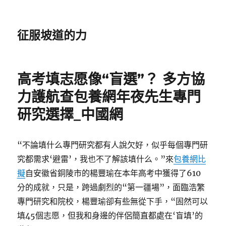
征服坡道的力
高考填志愿像“盲選”？ 多方協
力護航查包養網年夜先生專門
研究選擇_中國網
“不論填什么專門研究都有人說欠好，似乎每個專門研
究都需求‘避雷’，我也不了解該填什么。”來
包養網比
擬
自安徽省銅陵市的楊豐瑜在本年高考中獲得了610
分的成就，只是，跨過劇烈的“第一疆場”，面臨浩繁
專門研究和院校，楊豐瑜卻有些無從下手，“固然可以
填45個志愿，但我和身邊的伴侶簡直都處在‘盲填’的