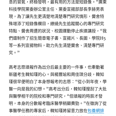
息的習氣，終極發明，最有用的方法是短錄像。”廣東
科技學院黨委辦公室主任、黨委宣揚部部長李赫男表
現，為了讓先生更清楚地清楚專門研究情形，黌舍特
殊增添了短錄像欄目，繚繞先生追蹤關心的專門研究
特點、黌舍周遭的狀況、校園運動停止疾速講授，“我
們還制作了招生簡章電子書、宣揚片、長圖、學院H5
等一系列宣揚物料，助力先生清楚黌舍、清楚專門研
究。”
高考志愿填報作為出分后最主要的一件事，也牽動著
新疆考生韓知瑾的心。與楊豐瑜和周佳琪分歧，韓知
瑾很早便明白了本身想報考的志愿：“從小到年夜，學
醫一向是我的幻想。”高考出分后，韓知瑾搜刮了大批
與醫學相干的院校和專門研究，“但填報的時辰才發
明，本身的分數報考臨床醫學稍顯費勁。”在徵詢了從
事醫學任務的專家后，韓知瑾將留意力放在
包養網排