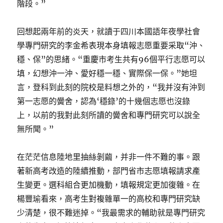
階段。”
回想起兩年前的炎天，就讀于四川本國語年夜學社會
學專門研究的李金希表現本身填報志愿重要采取“沖、
穩、保”的思緒。“重慶市考生共有96個平行志愿可以
填，幻想沖一沖、愛好穩一穩、實際保一保。”她坦
言，登科到此刻的院校是料想之外的，“我并沒有沖到
第一志愿的黌舍，認為‘穩錄’的十幾個志愿也沒錄
上，以前的我對此刻所讀的黌舍和專門研究可以說全
無所聞。”
在茫茫信息陸地里抽絲剝繭，并非一件不難的事。跟
著新高考改造的陸續推動，部門省市志愿填報請求產
生變更。選科組合更加機動，填報規定更加復雜。在
楊豐瑜看來，高考生對複雜單一的高校和專門研究缺
少清楚，很不難迷掉。“我最需求的輔助就是專門研究