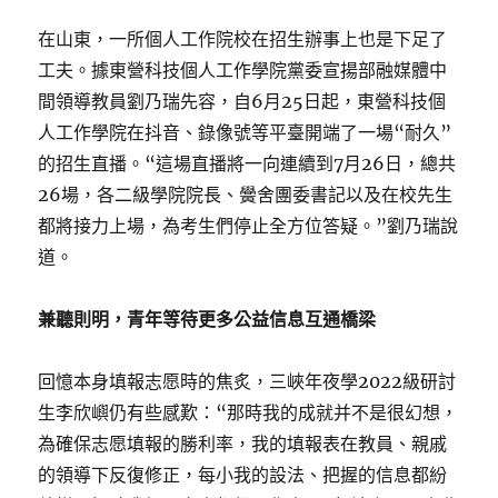
在山東，一所個人工作院校在招生辦事上也是下足了
工夫。據東營科技個人工作學院黨委宣揚部融媒體中
間領導教員劉乃瑞先容，自6月25日起，東營科技個
人工作學院在抖音、錄像號等平臺開端了一場“耐久”
的招生直播。“這場直播將一向連續到7月26日，總共
26場，各二級學院院長、黌舍團委書記以及在校先生
都將接力上場，為考生們停止全方位答疑。”劉乃瑞說
道。
兼聽則明，青年等待更多公益信息互通橋梁
回憶本身填報志愿時的焦炙，三峽年夜學2022級研討
生李欣嶼仍有些感歎：“那時我的成就并不是很幻想，
為確保志愿填報的勝利率，我的填報表在教員、親戚
的領導下反復修正，每小我的設法、把握的信息都紛