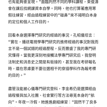
也有能夠會呈現。”面臨判然不同的學科課程，束俊濤
會在課后找網課資本自學。同時，他也打算著應用寒
假往練習，經由過程練習中的“碰鼻”來不竭明白本身
的定位和個人工作目的。
回看本身選擇專門研究的經過的事況，孔昭儀坦言：
“實在，播送電視學專門研究的進修經過的事況對我而
言不是一個試錯的經過歷程，反而豐盛了我的專門研
究懂得。當我更深刻地接觸法學專門研究后，我發明
法制史和消息史之間是有銜接的，甚至我在考研報名
時，還在思慮要不要往選相干的穿插學科作為報考標
的目的。”
盡管沒能被心儀專門研究登科，李金希仍是選擇經由
過程餐與加入社團、社會實行等方法尋覓本身的“航
向”。年夜一冷假，她進進劇組練習：“固然干了良多