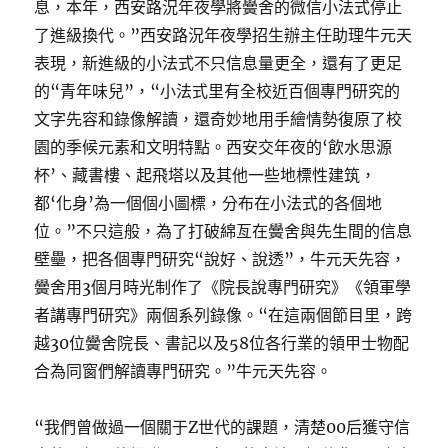
息，本年，西安路況年夜學將黌舍的微信小法式停止
了進級換代。”西安路況年夜學招生辦主任助理牛元天
表現，新進級的小法式不只信息量更全，還有了更足
的“青年味兒”，“小法式里有全校近百個專門研究的
文字先容和錄像解讀，還奇妙地用手繪情勢復原了校
園的季候元素和文明特點。西安交年夜的‘飲水思源
杯’、藏書樓、起飛塔以及其他一些地標性建筑，
都‘化身’為一個個小圖標，分布在小法式的各個地
位。”不只這般，為了打破綿亙在黌舍與先生間的信息
壁壘，把各個專門研究“說好、說透”，牛元天先容，
黌舍用3個月時光制作了《院長說專門研究》《領軍學
者講專門研究》兩個系列錄像。“在這兩個節目里，跨
越30位黌舍院長、書記以及58位各行業的領甲士物配
合為同窗們解讀專門研究。”牛元天先容。
“我們曾做過一個關于Z世代的課題，清楚00后獲守信