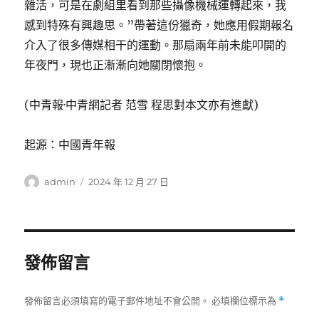
雜活，可是在劇組里看到那些攝像機械運轉起來，我
感到特殊有興趣思。”帶著這份獵奇，她應用假期報名
介入了很多傳媒相干的運動。那扇兩年前未能叩開的
年夜門，現也正漸漸向她關閉懷抱。
(中青報·中青網記者 范雪 程思對本文亦有進獻)
起源：中國青年報
作
發
admin
2024 年 12 月 27 日
者
佈
日
期:
發佈留言
發佈留言必須填寫的電子郵件地址不會公開。
必填欄位標示為
*