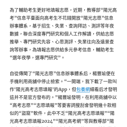
為了輔助考生更好地填報志愿，近期，教導部“陽光高
考”信息平臺面向高考生不花錢開放“陽光志愿”信息
辦事體系，基于招生、失業、查詢拜訪、測評等年夜
數據，聯合深度專門研究和個人工作解讀，供給志愿
推舉、專門研究先容、心思測評、失業往向及遠景查
詢等辦事，為填報志愿供給多元參考信息，輔助考生
“選年夜學，選專門研究”。
自從傳聞了“陽光志愿”信息辦事體系后，楊豐瑜便在
手機利用商舖中停止檢索。“一開端，我下載了一款叫
作‘陽光高考志愿填報’的App，但
包養網
細看后才發明
這并不是官方發布的。”楊豐瑜發明，在利用商舖中以
“高考志愿”“志愿填報”等要害詞搜刮會發明幾十款相
似的“盜窟”軟件，此中不乏“陽光高考志愿填報”“陽
光高考志愿填報2024”“陽光高考網”等與教導部“陽