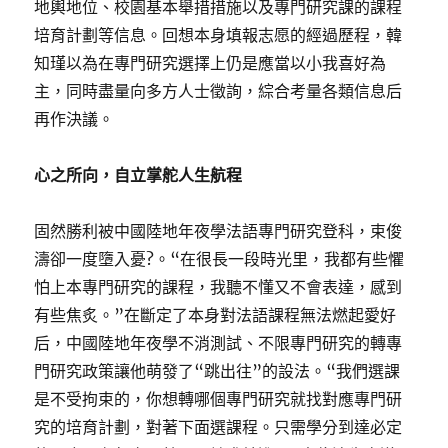
地輿地位、校園基本舉措措施以及專門研究課的課程
培育計劃等信息。回想本身填報志愿的經過歷程，韓
知瑾以為在專門研究選擇上仍是應當以小我喜好為
主，同時盡量向多方人士徵詢，綜合考量各類信息后
再作決議。
心之所向，自立掌舵人生航程
固然勝利被中國陸地年夜學法語專門研究登科，束俊
濤卻一度墮入憂?。“在很長一段時光里，我都有些懼
怕上本專門研究的課程，我聽不懂又不會表達，感到
有些焦炙。”在斷定了本身對法語課程無法燃起愛好
后，中國陸地年夜學不消測試、不限專門研究的轉專
門研究政策讓他萌發了“跳出往”的設法。“我們選課
是不受拘束的，你想轉哪個專門研究就找對應專門研
究的培育計劃，對著下面選課程。只需學分到達必定