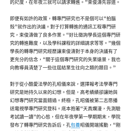
的尺度，在年夜三就可以請求轉進。”束俊濤先容道。
即便有如許的政策，轉專門研究也不是個可以“拍腦
殼”就作出的決議。對于打算轉進的通訊工程專門研
究，束俊濤做了良多作業。“好比徵詢學長這個專門研
究的轉進難度，以及學科課程的詳細請求等等。”幾個
學長的轉專門研究經歷讓束俊濤對于本身的決議有了
更充分的信念，“關于這個專門研究的失業遠景，我也
向教導員清楚了一些往屆結業生往向之類的題目。”
對于從小酷愛法學的孔昭儀來說，選擇報考法學專門
研究是她持久以來的幻想。但是，高考績績卻讓她與
幻想專門研究當面錯過。終極，孔昭儀被第二志愿播
送電視學專門研究登科。底本抱著“天真爛漫，先測驗
考試讀一讀”的心態，但在年夜學第一學期期末，學院
發布了轉專門研究告訴后，孔
包養
昭儀開端搖動，“剛