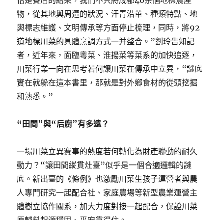
恰是賽后的結果，我們不只將成都40余個地標農產
物，從其地輿周遭的狀況、汗青沿革、種類特點、地
輿標志維護、文明傳承等方面停止梳理，同時，將92
道地標川菜的具體烹調方式一并整合。”劉玲告知記
者，近年來，面臨粵菜、淮揚菜等菜系的加快追逐，
川菜行業一向在思考若何讓川菜在傳承中立異，“謎底
實在就躲在這本書里，那就是對外鄉食材的從頭挖掘
和熟悉。”
“田間”與“后廚”有多遠？
一場川菜立異賽事的熱度若何轉化為財產聯動的耐久
動力？“讓田間縱貫灶臺”似乎是一個合適邏輯的謎
底。新出臺的《條例》也激勵川菜生孩子運營者與農
人專門研究一起配合社、家庭農場等新型農業運營主
體樹立協作關系，加大力度對接一起配合，保證川菜