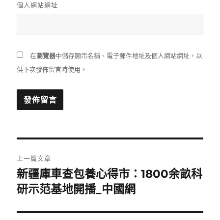
個人網站網址
在
瀏覽器
中儲存顯示名稱、電子郵件地址及個人網站網址，以
供下次發佈留言時使用。
文
上一篇文章
章
新疆庫車查包養心得市：1800余畝科
上
一
研示范基地開播_中國網
導
篇
覽
文