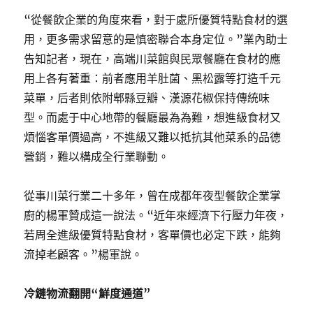
“從餐飲企業的角度來看，對于處所優質特點食材的選
用，更多需求留意的是慎密聯合本身定位。”業內助士
告知記者，現在，高端川菜館與民眾餐廳在食材的應
用上各有著重：前者應用羊肚菌、黑松露等打造千元
菜單，后者則依附郫縣豆瓣、漢源花椒保持傳統味
型。而處于中心地帶的餐廳最為為難，想進級食材又
煩惱客單價過高，不進級又難以抵抗其他菜系的品德
營銷，難以構成全行業聯動。
從事川菜行業二十多年，曾在成都年夜型餐飲企業掌
廚的楊軍贊成這一說法。“近年來經濟下行壓力年夜，
若周全進級優質特點食材，客單價也必定下跌，能夠
流掉老顧客。”楊軍說。
冷鏈物流翻開“鮮度通道”