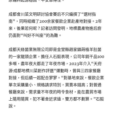
原輔料起源穩固、平安靠得住。
成都會川菜文明研討協會賽后不只編撰了“選材指
南”，同時組織了200余家餐飲企業赴產地對接。2年
來，後果若何呢？記者訪問發明，地標農產物進后廚
仍面對“叫好不叫座”的為難。
成都天綠菌業無限公司即是金堂縣趙家鎮蒔植羊肚菌
的一家龍頭企業，擔任人石毅表現，公司年銷干品100
多噸，盡年夜大都走了年夜市場，2023年介入“天府
源·成都地標川菜創作評選”運動時，曾與三四家餐廳
對接，但后續一起配合寥寥。“對基地來說，餐飲企業
單次采購量小、規格請求特別，買賣本錢高；對普通
餐廳來說，需求量不年夜的時令食材，能在農貿市場
上隨用隨買，犯不著舍近求遠，雙方都不劃算。”石毅
說。