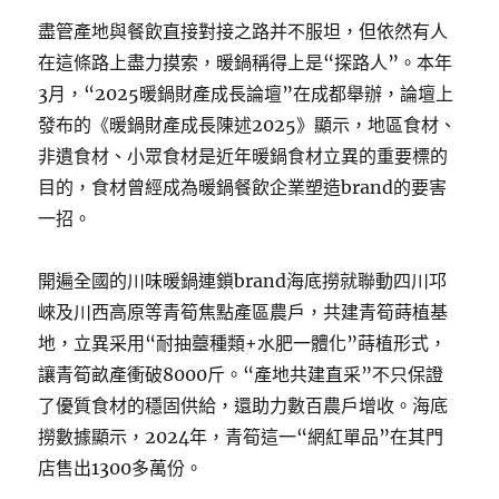
盡管產地與餐飲直接對接之路并不服坦，但依然有人
在這條路上盡力摸索，暖鍋稱得上是“探路人”。本年
3月，“2025暖鍋財產成長論壇”在成都舉辦，論壇上
發布的《暖鍋財產成長陳述2025》顯示，地區食材、
非遺食材、小眾食材是近年暖鍋食材立異的重要標的
目的，食材曾經成為暖鍋餐飲企業塑造brand的要害
一招。
開遍全國的川味暖鍋連鎖brand海底撈就聯動四川邛
崍及川西高原等青筍焦點產區農戶，共建青筍蒔植基
地，立異采用“耐抽薹種類+水肥一體化”蒔植形式，
讓青筍畝產衝破8000斤。“產地共建直采”不只保證
了優質食材的穩固供給，還助力數百農戶增收。海底
撈數據顯示，2024年，青筍這一“網紅單品”在其門
店售出1300多萬份。