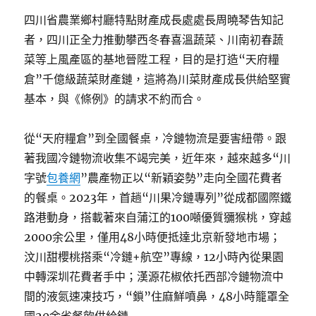
四川省農業鄉村廳特點財產成長處處長周曉琴告知記
者，四川正全力推動攀西冬春喜溫蔬菜、川南初春蔬
菜等上風產區的基地晉陞工程，目的是打造“天府糧
倉”千億級蔬菜財產鏈，這將為川菜財產成長供給堅實
基本，與《條例》的請求不約而合。
從“天府糧倉”到全國餐桌，冷鏈物流是要害紐帶。跟
著我國冷鏈物流收集不竭完美，近年來，越來越多“川
字號
包養網
”農產物正以“新穎姿勢”走向全國花費者
的餐桌。2023年，首趟“川果冷鏈專列”從成都國際鐵
路港動身，搭載著來自蒲江的100噸優質獼猴桃，穿越
2000余公里，僅用48小時便抵達北京新發地市場；
汶川甜櫻桃搭乘“冷鏈+航空”專線，12小時內從果園
中轉深圳花費者手中；漢源花椒依托西部冷鏈物流中
間的液氮速凍技巧，“鎖”住麻鮮噴鼻，48小時籠罩全