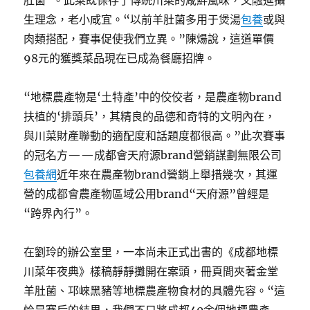
肚菌”。此菜既保存了傳統川菜的咸鮮風味，又融進攝
生理念，老小咸宜。“以前羊肚菌多用于煲湯
包養
或與
肉類搭配，賽事促使我們立異。”陳煬說，這道單價
98元的獲獎菜品現在已成為餐廳招牌。
“地標農產物是‘土特產’中的佼佼者，是農產物brand
扶植的‘排頭兵’，其精良的品德和奇特的文明內在，
與川菜財產聯動的適配度和話題度都很高。”此次賽事
的冠名方——成都會天府源brand營銷謀劃無限公司
包養網
近年來在農產物brand營銷上舉措幾次，其運
營的成都會農產物區域公用brand“天府源”曾經是
“跨界內行”。
在劉玲的辦公室里，一本尚未正式出書的《成都地標
川菜年夜典》樣稿靜靜攤開在案頭，冊頁間夾著金堂
羊肚菌、邛崍黑豬等地標農產物食材的具體先容。“這