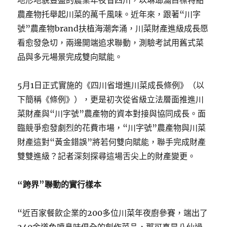
地形地貌豐盛的農業年夜省四川，以琳瑯滿目標特點
農產物托舉起川菜的萬千風味。近年來，跟著“川字
號”農產物brand扶植海潮奔涌，川菜財產進級成長愿
看愈發急切，兩邊開端追求聯動，測驗考試用舊式菜
品與多元場景完成雙向賦能。
5月1日正式實施的《四川省增進川菜成長條例》（以
下簡稱《條例》），更是初次從省級立法層面推進川
菜財產與“川字號”農產物的資本對接與協同成長。面
臨競爭愈發劇烈的花費市場，“川字號”農產物與川菜
財產這對“黃金錯誤”將若何雙向賦能，聯手完成財產
雙雙進級？記者深刻探尋這場舌尖上的財產變更。
“跨界”聯動的實行樣本
“近百家餐飲企業的200多位川菜年夜廚參賽，端出了