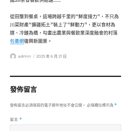
國20余省餐飲供給鏈……
從田壟到餐桌，這場跨越千里的“鮮度接力”，不只為
川菜財產“擴疆拓土”裝上了“鮮動力”，更以食材為
媒、冷鏈為橋，勾畫出農業與餐飲業深度融會的村落
包養網
復興新圖景。
作
發
admin
2025 年 6 月 21 日
者
佈
日
期:
發佈留言
發佈留言必須填寫的電子郵件地址不會公開。
必填欄位標示為
*
留言
*