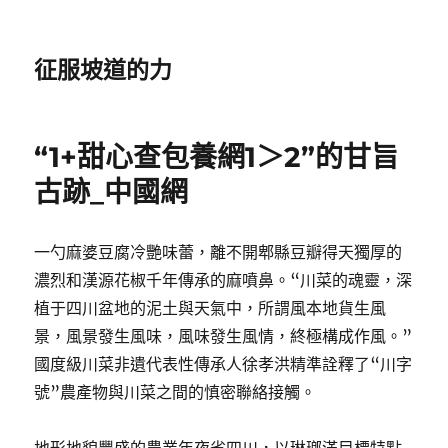
征服坡道的力
“1+甜心查包養網1＞2”的甘旨
古跡_中國網
一勺麻婆豆腐冷艷味蕾，離不開郫縣豆瓣得天獨厚的
濃烈和漢源花椒千年傳承的麻噴鼻。“川菜的魂靈，深
植于四川盆地的泥土與天氣中，所謂風本地貨生風
景，風景發生風味，風味發生風情，終極構成作風。”
國度級川菜非遺代表性傳承人徐孝洪精準詮釋了“川字
號”農產物與川菜之間的慎密聯絡接觸。