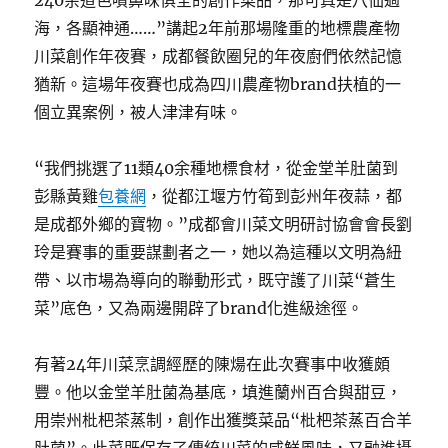
240余道色噴鼻味俱全的創作菜品，那可真是八仙過
海，各顯神通……”講起2年前那場隆重的地標農產物
川菜創作年夜賽，成都餐飲圈兒的年夜廚們依然記憶
猶新。這場年夜賽也成為四川農產物brand扶植的一
個立異案例，被人津津有味。
“我們挑選了11類40余種地標食材，從金堂羊肚菌到
彭縣黃雞
包養網
，從都江堰方竹筍到彭州年夜蒜，都
是成都外鄉的寶物。”成都會川菜文明研討協會會長劉
玲是賽事的重要謀劃者之一，她以為這種以文明為紐
帶、以市場為導向的聯動形式，既守護了川菜“蒼生
菜”底色，又為兩邊開辟了brand化進級途徑。
有著24年川菜烹調經歷的陳煬在此次賽事中收獲頗
豐。他以金堂羊肚菌為基底，填進蘭州百合與甜豆，
用崇州枇杷茶蒸制，創作出獲獎菜品“枇杷茶蒸百合羊