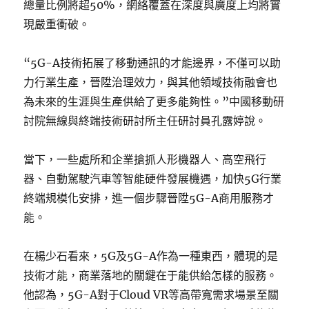
總量比例將超50%，網絡覆蓋在深度與廣度上均將實
現嚴重衝破。
“5G-A技術拓展了移動通訊的才能邊界，不僅可以助
力行業生產，晉陞治理效力，與其他領域技術融會也
為未來的生涯與生產供給了更多能夠性。”中國移動研
討院無線與終端技術研討所主任研討員孔露婷說。
當下，一些處所和企業搶抓人形機器人、高空飛行
器、自動駕駛汽車等智能硬件發展機遇，加快5G行業
終端規模化安排，進一個步驟晉陞5G-A商用服務才
能。
在楊少石看來，5G及5G-A作為一種東西，體現的是
技術才能，商業落地的關鍵在于能供給怎樣的服務。
他認為，5G-A對于Cloud VR等高帶寬需求場景至關