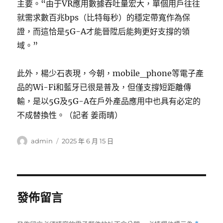
主要。“由于VR應用數據吞吐量宏大，單個用戶往往
就需求數百兆bps（比特每秒）的穩定帶寬作為保
證，而這恰是5G-A才能晉陞后能夠更好支撐的領
域。”
此外，楊少石表現，今朝，mobile_phone等電子產
品的Wi-Fi和藍牙已很是普及，但僅支撐短距離傳
輸，是以5G及5G-A在戶外產品應用中也具有必定的
不成替換性。（記者 姜雨晴）
作
發
admin
2025 年 6 月 15 日
者
佈
日
期:
發佈留言