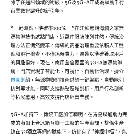
除了在通訊領域的衝破，5G及5G-A正成為驅動千行
百業數智躍升的新引擎。
“一鍵盤點，準確率100%！”在江蘇無錫海瀾之家無
源物聯技術試點門店，近萬件服裝陳列井然，傳統治
理方法正悄然變革。傳統的商品治理重要依賴人工盤
點和飛行檢查，不僅耗時費力，還難以準確獲取用戶
的興趣偏好。現在，應用全倉覆蓋的5G-A無源物聯
網，門店實現了智能化、可視化、自動化治理。據介
包養網
紹，無源物聯網技術供給一鍵盤點、自動陳列
核對等才能，同時支撐熱點區域剖析、用戶行為剖析
等拓展應用，高效支撐門店經營業務。
5G-A加持下，傳統工廠加倍聰明。在青島聯通助力完
成的海爾上合冰箱互聯一工廠的生產車間，整條生產
線在5G獨立專網的賦能下，仿佛有了“神經中樞”，能