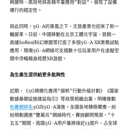
夠實時、高效地與各類平臺應用“對話”，晉陞了設備
運行的穩定性。
與此同時，5G-A的東風之下，文旅產業也迎來了新一
輪變革。日前，中國移動在北京工體元宇宙、首鋼一
高爐SoReal科幻樂園等打造了多個5G-A XR業務試點
應用，現場5G-A網絡可支撐數十位玩家用戶在虛擬空
間中流暢親身經歷XR游戲。
為生產生涯供給更多能夠性
近期，《5G規模化應用“揚帆”行動升級計劃》《國家
數據基礎設施建設指引》等政策相繼出臺，明確推動
包養網排名
5G向5G-A演進。全國各地積極響應，紛
紛規劃邁進“雙萬兆”網絡時代。賽迪顧問預測，“十
五五”期間，我國5G-A用戶量將接近13億戶，占全球