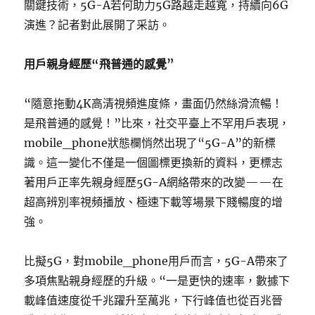
關鍵技術，5G-A若何助力5G路越走越寬，持續向6G
演進？記者對此展開了采訪。
用戶親身經歷“飛普通的感覺”
“隨意拖動4K高清視頻進度條，畫面仍然絲滑流暢！
是飛普通的感覺！”比來，社交平臺上不罕用戶表現，
mobile_phone狀態欄悄然出現了“5G-A”的新標
識。這一變化不僅是一個圖標更換新的資料，更標志
著用戶正率先親身經歷5G-A網絡帶來的改變——在
超高辨別率視頻播放、極速下載等場景下賤暢度的增
強。
比擬5G，對mobile_phone用戶而言，5G-A帶來了
多項焦點親身經歷的升級。“一是更快的速率，數據下
載峰值速度從千兆躍升至萬兆，下行峰值也從百兆晉