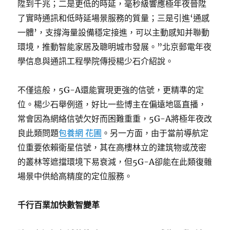
陞到千兆；二是更低的時延，毫秒級響應極年夜晉陞
了實時通訊和低時延場景服務的質量；三是引進‘通感
一體’，支撐海量設備穩定接進，可以主動感知并聯動
環境，推動智能家居及聰明城市發展。”北京郵電年夜
學信息與通訊工程學院傳授楊少石介紹說。
不僅這般，5G-A還能實現更強的信號，更精準的定
位。楊少石舉例道，好比一些博主在偏遠地區直播，
常會因為網絡信號欠好而困難重重，5G-A將極年夜改
良此類問題
包養網 花圃
。另一方面，由于當前導航定
位重要依賴衛星信號，其在高樓林立的建筑物或茂密
的叢林等遮擋環境下易衰減，但5G-A卻能在此類復雜
場景中供給高精度的定位服務。
千行百業加快數智變革