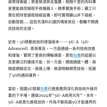
員帶球衝破；患者無須奔走風塵，相隔千里的內科專
家便能操控遠程手術機器人，精準實施手術；礦工只
需在把持室遠程操縱設備，即可實現礦山井下操縱、
自動發掘……這些充滿科幻感的場景背后，都離不開通
訊技術的支撐。
近來，5G移動技術的增強版本——5G-A（5G-
Advanced）逐漸普及，一方面通過一系列技術改進
和增強，實現了更高的傳輸速度、更低
包養
的延遲以
及更廣泛的連接才能，另一方面，通過通感一體、高
精度網絡定位、高速上傳、無源物聯網等技術，拓展
了5G的通訊邊界。
當前，我國5G發展
包養
已進進應用深化與技術升級并
重的下半場。邁過2024年“5G-A商用元年”，本年，
5G-A商業化進程加快。作為不斷拓展5G才能邊界的