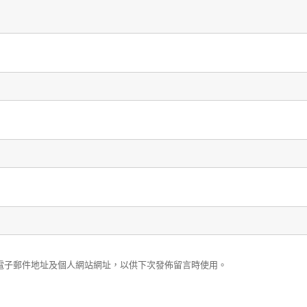
電子郵件地址及個人網站網址，以供下次發佈留言時使用。