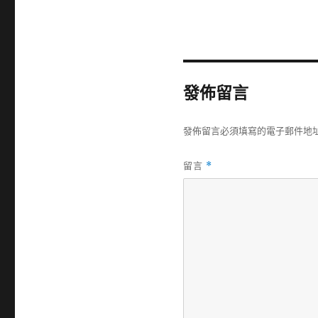
發佈留言
發佈留言必須填寫的電子郵件地
留言
*