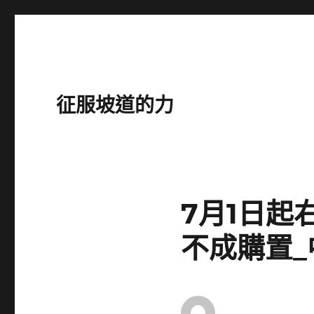
征服坡道的力
7月1日起
不成購置