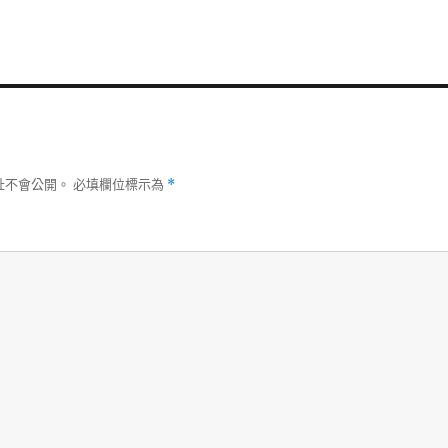
址不會公開。
必填欄位標示為
*