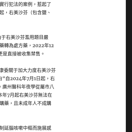
實行犯法的案例，惹起了
起，右美沙芬（包含鹽、
，由于右美沙芬濫用題目嚴
轉為處方藥，2022年12
更是直接被收集禁售。
安康委關于加大力度右美沙芬
“自2024年7月1日起，右
。廣州醫科年夜學從屬市八
本年7月起右美沙芬無法在
購藥，且未成年人不成購
制延腦咳嗽中樞而施展感