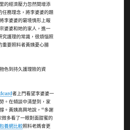
里的經濟壓力忽然間增添
的任務理念，將李婆婆的題
將李婆婆的窘境情形上報
宗婆婆和她的家人，進一
研究護理的常識，很煩惱照
的重要照料者黃姨憂心腸
物色到持久護理險的資
card
者上門看望李婆婆一
勞。在傾談中清楚到，家
撐。黃姨高興地說，“多謝
宋微多看了一眼對面甜蜜的
包養網比較
照料老媽會更