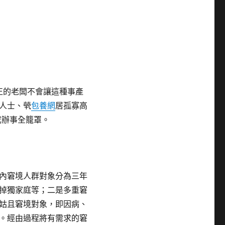
正的老闆不會讓這種事產
人士、煢
包養網
居孤寡高
成辦事全籠罩。
內窘境人群對象分為三年
掉獨家庭等；二是多重窘
姑且窘境對象，即因病、
。經由過程將有需求的窘