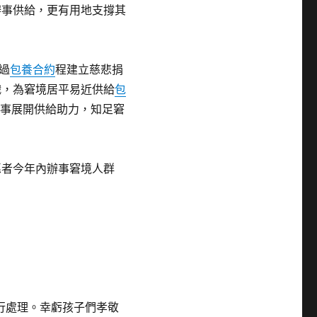
辦事供給，更有用地支撐其
過
包養合約
程建立慈悲捐
織，為窘境居平易近供給
包
辦事展開供給助力，知足窘
愿者今年內辦事窘境人群
行處理。幸虧孩子們孝敬