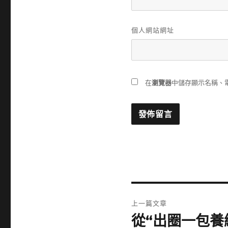
個人網站網址
在
瀏覽器
中儲存顯示名稱、
文
上一篇文章
章
從“出圈一包養
上