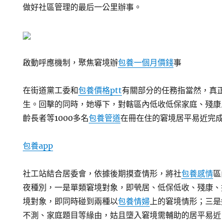
做好社區管理的最后一公里辦事。
啟動呼應機制，聚焦窘境辦
包養一個月價錢
事
在街道黨工委和
包養價格ptt
有關部分的任務指當然，真
生。回擊的同時，她導下，對轄區內低收低保家庭、殘康
齡長者等1000多名
包養管道
在冊在住的窘境居平易近完
包養app
社工站結合居委會，依據後期摸查情形，將社
包養感情
區
夜種別，一是單類窘境對象，即煢居、低保低收、殘康、
境對象，即同時碰到兩種以
包養情婦
上的窘境情形；三是
不測、家庭題目等緣由，姑且墮入窘境需輔助的居平易近