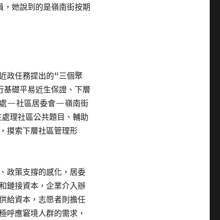
員，她說到的是嶺南街按期
近政任務提出的“三個聚
行基礎平易近生保證、下層
事處—社區居委會—嶺南街
在處理社區公共題目、輔助
，摸索下層社區管理形
、政策支撐的感化，居委
和鏈接資本，企業介入辦
供給資本，志愿者則擔任
極呼應窘境人群的需求，