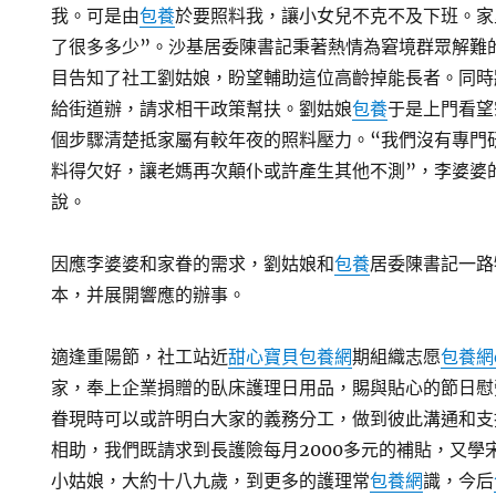
我。可是由
包養
於要照料我，讓小女兒不克不及下班。家
了很多多少”。沙基居委陳書記秉著熱情為窘境群眾解難
目告知了社工劉姑娘，盼望輔助這位高齡掉能長者。同時
給街道辦，請求相干政策幫扶。劉姑娘
包養
于是上門看望
個步驟清楚抵家屬有較年夜的照料壓力。“我們沒有專門
料得欠好，讓老媽再次顛仆或許產生其他不測”，李婆婆
說。
因應李婆婆和家眷的需求，劉姑娘和
包養
居委陳書記一路
本，并展開響應的辦事。
適逢重陽節，社工站近
甜心寶貝包養網
期組織志愿
包養網d
家，奉上企業捐贈的臥床護理日用品，賜與貼心的節日慰
眷現時可以或許明白大家的義務分工，做到彼此溝通和支
相助，我們既請求到長護險每月2000多元的補貼，又學
小姑娘，大約十八九歲，到更多的護理常
包養網
識，今后