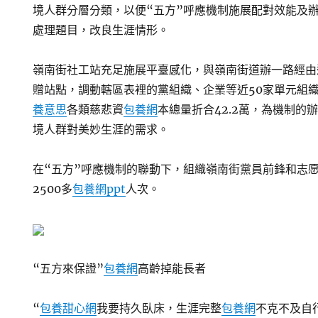
境人群分層分類，以便“五方”呼應機制施展配對效能及
處理題目，改良生涯情形。
嶺南街社工站充足施展平臺感化，與嶺南街道辦一路經由
贈站點，調動轄區表裡的黨組織、企業等近50家單元組
養意思
各類慈悲資
包養網
本總量折合42.2萬，為機制的
境人群對美妙生涯的需求。
在“五方”呼應機制的聯動下，組織嶺南街黨員前鋒和志
2500多
包養網ppt
人次。
“五方來保證”
包養網
高齡掉能長者
“
包養甜心網
我要持久臥床，生涯完整
包養網
不克不及自