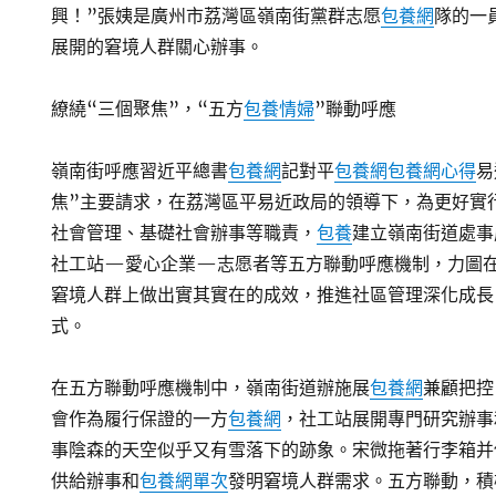
興！”張姨是廣州市荔灣區嶺南街黨群志愿
包養網
隊的一
展開的窘境人群關心辦事。
繚繞“三個聚焦”，“五方
包養情婦
”聯動呼應
嶺南街呼應習近平總書
包養網
記對平
包養網
包養網心得
易
焦”主要請求，在荔灣區平易近政局的領導下，為更好實
社會管理、基礎社會辦事等職責，
包養
建立嶺南街道處
社工站—愛心企業—志愿者等五方聯動呼應機制，力圖
窘境人群上做出實其實在的成效，推進社區管理深化成長
式。
在五方聯動呼應機制中，嶺南街道辦施展
包養網
兼顧把控
會作為履行保證的一方
包養網
，社工站展開專門研究辦事
事陰森的天空似乎又有雪落下的跡象。宋微拖著行李箱并
供給辦事和
包養網單次
發明窘境人群需求。五方聯動，積