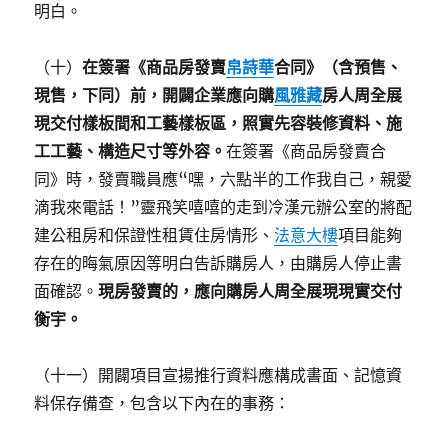
明白。
（十）
在簽署《商品房發賣
帛詩華
合同》（含預售、
現售，下同）前，開闢企業應向購
風雅藏
房人周全展
現交付樣板間和工藝樣板區，照實先容裝修資料、施
工工藝、構造尺寸等外容。
在簽署《商品房發賣合
同》時，發賣職員應“嘿，六點半的工作我自己，親愛
滴我來電話！”靈飛笑嘻嘻的走到冷漢元辦公室的將配
建公租房和保證性租賃住房情形、
法意大樓
項目能夠
存在的晦氣原因等明白告訴購房人，由購房人停止書
面確認。
現房發賣的，應向購房人周全展現現實交付
衡宇。
（十一）開闢項目宣揚推行資料應構成書面、記憶資
料保存備查，包含以下內在的事務：