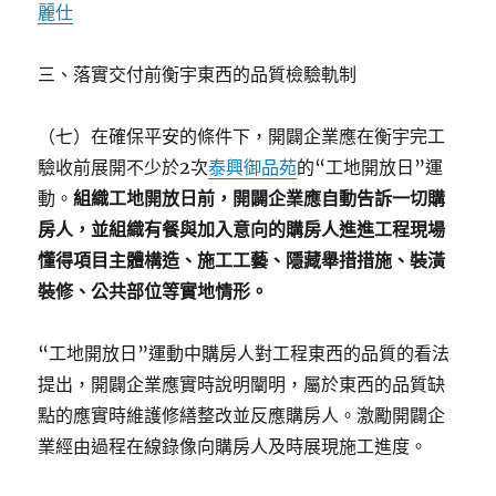
麗仕
三、落實交付前衡宇東西的品質檢驗軌制
（七）在確保平安的條件下，開闢企業應在衡宇完工
驗收前展開不少於2次
泰興御品苑
的“工地開放日”運
動。
組織工地開放日前，開闢企業應自動告訴一切購
房人，並組織有餐與加入意向的購房人進進工程現場
懂得項目主體構造、施工工藝、隱藏舉措措施、裝潢
裝修、公共部位等實地情形。
“工地開放日”運動中購房人對工程東西的品質的看法
提出，開闢企業應實時說明闡明，屬於東西的品質缺
點的應實時維護修繕整改並反應購房人。激勵開闢企
業經由過程在線錄像向購房人及時展現施工進度。