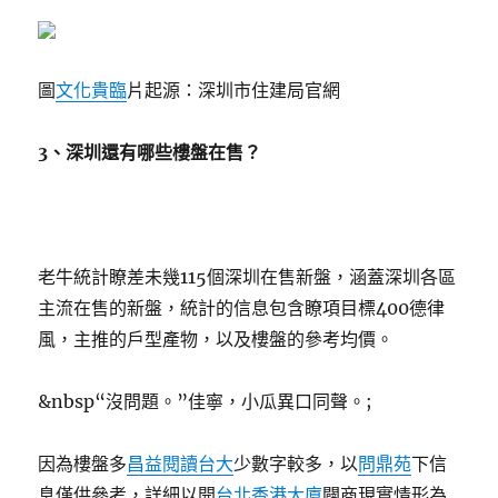
圖
文化貴臨
片起源：深圳市住建局官網
3、深圳還有哪些樓盤在售？
老牛統計瞭差未幾115個深圳在售新盤，涵蓋深圳各區
主流在售的新盤，統計的信息包含瞭項目標400德律
風，主推的戶型產物，以及樓盤的參考均價。
&nbsp“沒問題。”佳寧，小瓜異口同聲。;
因為樓盤多
昌益閱讀台大
少數字較多，以
問鼎苑
下信
息僅供參考，詳細以開
台北香港大廈
闢商現實情形為