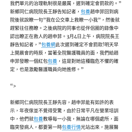
我們單元的治理軌制很是嚴厲，遲到確定會罰款的。”
新鄉同仁病院院長王靜告知記者，
包養
趙申菲回到病
院後就說瞭一句”我在公交車上救瞭一小我”，然後就
趕緊往任務瞭。之後病院的同事也從伴侶圈的錄像中
認出瞭正在救人的趙申菲。3月4日上午，病院院長王
靜告知記者，”
包養網
此次遲到確定不會罰款!明天早
上開晨會的時辰，當著全院醫護職員的面，我們給趙
申菲發瞭一個紅包
包養
，這是對她這種臨危不懼的確
定，也是激勵醫護職員向她進修。”
“>
新鄉同仁病院院長王靜先容，趙申菲能有如許的表
示，年夜傢並不覺得受驚，由於日常平凡在營業培訓
中，他們就
包養
教導每一小我，無論在哪個處所，面
臨突發病人，都要第一時
包養行情
光站出來，施展醫