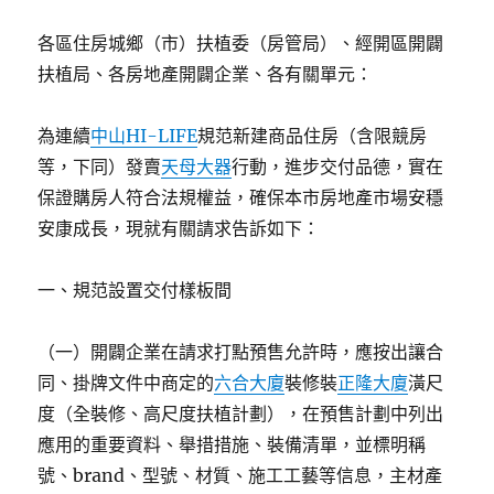
各區住房城鄉（市）扶植委（房管局）、經開區開闢
扶植局、各房地產開闢企業、各有關單元：
為連續
中山HI-LIFE
規范新建商品住房（含限競房
等，下同）發賣
天母大器
行動，進步交付品德，實在
保證購房人符合法規權益，確保本市房地產市場安穩
安康成長，現就有關請求告訴如下：
一、規范設置交付樣板間
（一）開闢企業在請求打點預售允許時，應按出讓合
同、掛牌文件中商定的
六合大廈
裝修裝
正隆大廈
潢尺
度（全裝修、高尺度扶植計劃），在預售計劃中列出
應用的重要資料、舉措措施、裝備清單，並標明稱
號、brand、型號、材質、施工工藝等信息，主材產