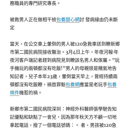
務職員的專門研究專長。
被救男人正在做相干檢
包養甜心網
討 發病緣由仍未斷
定
當天，在公交車上暈倒的男人被120急救車送到瞭新鄉
市第二國民病院接收醫治。3月4日上午，年夜河報·年
夜河客戶端記者趕到病院見到瞭該名男人和傢屬。”玩
手機玩的兩頓都沒有吃飯!”男人的母親很是賭氣地告
知記者，兒子本年23歲，暈倒當天早上，曾經持續兩
頓都沒有吃飯瞭，禍首罪魁
包養網
應當是老玩手
包養
條件
機惹的禍。
新鄉市第二國民病院深圳：神經外科醫師張學馳告知
記優點和缺點了一會兒，因為那年秋天方不顧一切地
拿起電話，撥了一個電話號碼：。 者，男孩被120急