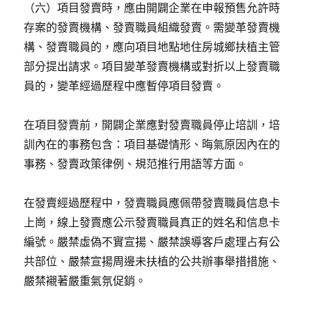
（六）項目發賣時，應由開闢企業在申報預售允許時
存案的發賣機構、發賣職員組織發賣。需變革發賣機
構、發賣職員的，應向項目地點地住房城鄉扶植主管
部分提出請求。項目變革發賣機構或對折以上發賣職
員的，變革經過歷程中應暫停項目發賣。
在項目發賣前，開闢企業應對發賣職員停止培訓，培
訓內在的事務包含：項目基礎情形、晦氣原因內在的
事務、發賣政策律例、規范推行用語等方面。
在發賣經過歷程中，發賣職員應佩帶發賣職員信息卡
上崗，線上發賣應公示發賣職員真正的姓名和信息卡
編號。嚴禁虛偽不實宣揚、嚴禁誤導客戶處理占有公
共部位、嚴禁宣揚周邊未扶植的公共辦事舉措措施、
嚴禁襯著嚴重氣氛促銷。