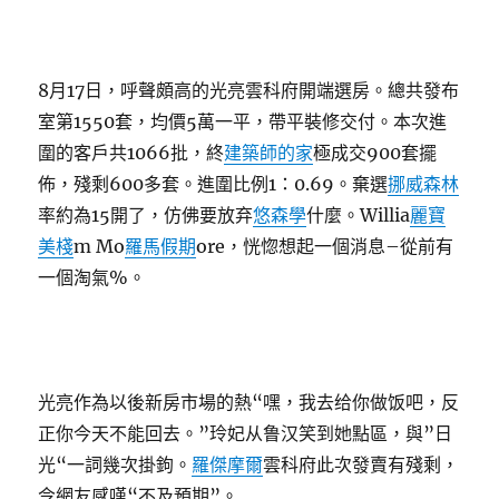
8月17日，呼聲頗高的光亮雲科府開端選房。總共發布
室第1550套，均價5萬一平，帶平裝修交付。本次進
圍的客戶共1066批，終
建築師的家
極成交900套擺
佈，殘剩600多套。進圍比例1：0.69。棄選
挪威森林
率約為15開了，仿佛要放弃
悠森學
什麼。Willia
麗寶
美棧
m Mo
羅馬假期
ore，恍惚想起一個消息–從前有
一個淘氣%。
光亮作為以後新房市場的熱“嘿，我去给你做饭吧，反
正你今天不能回去。”玲妃从鲁汉笑到她點區，與”日
光“一詞幾次掛鉤。
羅傑摩爾
雲科府此次發賣有殘剩，
令網友感嘆“不及預期”。