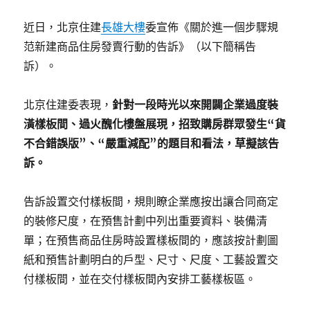
地
產
近日，北京住建
長雄大樓
委宣佈《關於進一個步驟規
愛！
范新建商品住房發賣行動的告訴》（以下簡稱告
8
訴）。
月
深
圳
北京住建委表現，
針對一段時光以來開闢企業過度裝
131
潢樣板間、過火醜化樓盤展現，招致購房群眾發生“貨
個
在
不合錯誤版”、“嚴重減配”的題目和看法，草擬該告
售
訴。
新
盤
價
告訴設置交付樣板間，規則瞭企業應按出讓合同商定
錢
的裝修尺度，在預售計劃中列出重要資料、裝備清
表
單；在預售商品住房時設置樣板間的，應該按計劃圖
曝
光〉
紙和預售計劃明白的戶型、尺寸、尺度、工藝設置交
付樣板間，並在交付樣板間內安排工藝樣板區。