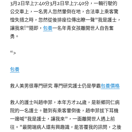
3月2日早上7:40分3月2日早上7:40分，一輛行駛的
公交車上，一名男人忽然暈倒在地，合法車上乘客驚
惶失措之時，忽然從後排座位傳出瞭一聲”我是護士，
讓我來!”隨即，
包養
一名年青女孩離開世人自告奮
勇。
“>
包養
救人美男很專門研究 專門研究護士仍是學霸
包養價格
救人的護士叫趙申菲，本年方才24歲，是新鄉同仁病
院的一名護士。聽到有乘客暈倒後，趙申菲拔下耳機
一邊喊”我是護士，讓我來”，一面離開世人遇上前
往。”最開端病人還有興趣識，能答覆我的訊問，之後