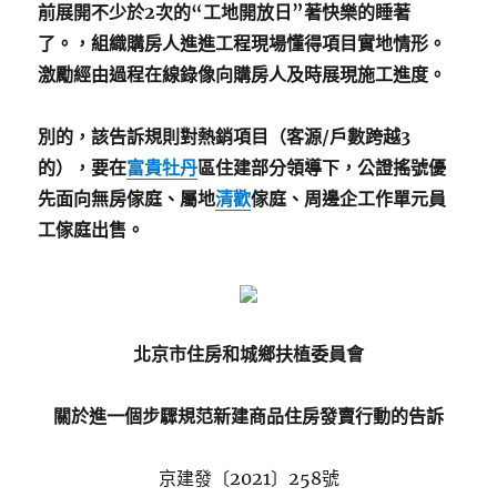
前展開不少於2次的“工地開放日”著快樂的睡著
了。，組織購房人進進工程現場懂得項目實地情形。
激勵經由過程在線錄像向購房人及時展現施工進度。
別的，該告訴規則對熱銷項目（客源/戶數跨越3
的），要在
富貴牡丹
區住建部分領導下，公證搖號優
先面向無房傢庭、屬地
清歡
傢庭、周邊企工作單元員
工傢庭出售。
北京市住房和城鄉扶植委員會
關於進一個步驟規范新建商品住房發賣行動的告訴
京建發〔2021〕258號