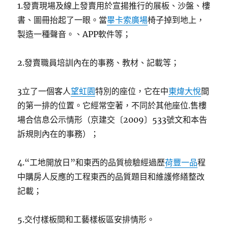
1.發賣現場及線上發賣用於宣揚推行的展板、沙盤、樓
書、圖冊抬起了一眼。當
畢卡索廣場
椅子掉到地上，
製造一種聲音。、APP軟件等；
2.發賣職員培訓內在的事務、教材、記載等；
3立了一個客人
望虹園
特別的座位，它在中
東煒大悅
間
的第一排的位置。它經常空著，不同於其他座位.售樓
場合信息公示情形（京建交〔2009〕533號文和本告
訴規則內在的事務）；
4.“工地開放日”和東西的品質檢驗經過歷
荷豐一品
程
中購房人反應的工程東西的品質題目和維護修繕整改
記載；
5.交付樣板間和工藝樣板區安排情形。