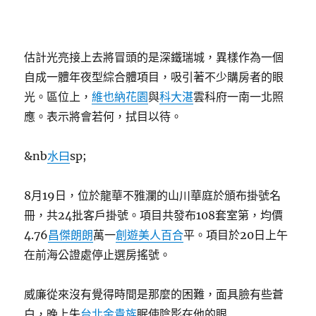
估計光亮接上去將冒頭的是深鐵瑞城，異樣作為一個
自成一體年夜型綜合體項目，吸引著不少購房者的眼
光。區位上，
維也納花園
與
科大湛
雲科府一南一北照
應。表示將會若何，拭目以待。
&nb
水曰
sp;
8月19日，位於龍華不雅瀾的山川華庭於頒布掛號名
冊，共24批客戶掛號。項目共發布108套室第，均價
4.76
昌傑朗朗
萬一
創遊美人百合
平。項目於20日上午
在前海公證處停止選房搖號。
威廉從來沒有覺得時間是那麼的困難，面具臉有些蒼
白，晚上失
台北金貴族
眠使陰影在他的眼