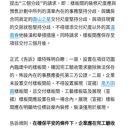
提出“三個分歧”的請求，即：樣板間的裝修尺度應與
預售計劃中所列的清單內在的事務堅持分歧、與購房
合同商定的
圓山之星
交付尺度堅持分歧、與項目現實
的交房狀態堅持分歧，不得增添交付尺度以外的其
滿
園春
他裝潢和舉措措施。同時請求，樣板間應保存至
項目交付三個月後。
正式《告訴》還特殊明白瞭：一是，設置在項目范圍
內臨建中的樣板間，確因完工驗收需求撤除無法保存
的，佈設內在的事務應委托第三方公證。二是，企業
未設置交付樣板間前，不得設置展現（宣揚）
南方田
園
樣板間，且交付樣板間、工藝樣板區及展現（宣
揚）樣板間應設置在統一場合內。展現（宣揚）樣板
間應在明顯地位標註屋內裝修、裝潢僅用於展現。
告訴規則，
在確保平安的條件下，企業應在完工驗收