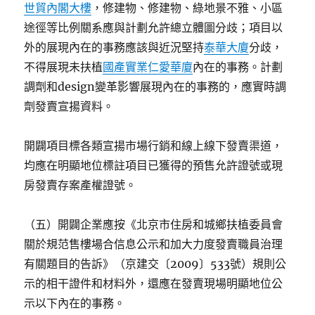
世貿內閣大樓
，修建物、修建物、綠地景不雅、小區
途徑等比例關系應與計劃允許總立體圖分歧；項目以
外的展現內在的事務應該與近況堅持
泰華大廈
分歧，
不得展現未扶植
國產實業仁愛華廈
內在的事務。計劃
調劑和design變革影響展現內在的事務的，應實時調
劑發賣宣揚資料。
開闢項目標各類宣揚市場行銷和線上線下發賣渠道，
均應在明顯地位標註項目已獲得的預售允許證號或現
房發賣存案產權證號。
（五）開闢企業應按《北京市住房和城鄉扶植委員會
關於規范售樓場合信息公示和加大力度發賣職員治理
有關題目的告訴》（京建交〔2009〕533號）規則公
示的相干證件和材料外，還應在發賣現場明顯地位公
示以下內在的事務。