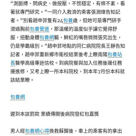
“測脈搏、問病史、做按壓，不慌穩定，有條不紊，看
著就專門研究。”一同介入救濟的乘客張淵煒告知記
者。”別看趙申菲隻有24
包養
歲，但她可是專門研手
滑過胸前
包養管道
，那溫暖的溫度似乎讓它覺得舒
服，扭動身體
包養網
軀，鮮紅的嘴唇微微張究出生，
仍是學霸級別。”趙申菲地點的同仁病院院長王靜告知
記者，趙申菲重新鄉市衛校結業後考上瞭南陽
包養站
長
醫學高級專迷信校。到病院餐與加入任務後邊任務
邊進修，又考上瞭一所本科院校，到本年7月份本科就
該結業瞭。
包養網
遲到本該罰款 業績傳開後病院發紅包嘉獎
男人經
包養網心得
挽救蘇醒後，車上的乘客有的拿出