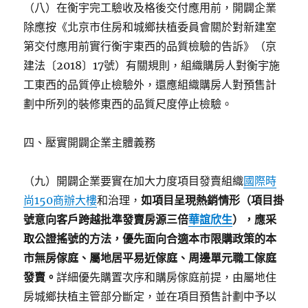
（八）在衡宇完工驗收及格後交付應用前，開闢企業
除應按《北京市住房和城鄉扶植委員會關於對新建室
第交付應用前實行衡宇東西的品質檢驗的告訴》（京
建法〔2018〕17號）有關規則，組織購房人對衡宇施
工東西的品質停止檢驗外，還應組織購房人對預售計
劃中所列的裝修東西的品質尺度停止檢驗。
四、壓實開闢企業主體義務
（九）開闢企業要實在加大力度項目發賣組織
國際時
尚150商辦大樓
和治理，
如項目呈現熱銷情形（項目掛
號意向客戶跨越批準發賣房源三倍
華誼欣生
），應采
取公證搖號的方法，優先面向合適本市限購政策的本
市無房傢庭、屬地居平易近傢庭、周邊單元職工傢庭
發賣。
詳細優先購置次序和購房傢庭前提，由屬地住
房城鄉扶植主管部分斷定，並在項目預售計劃中予以