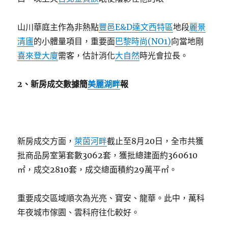
山川華庭主作為非熱點
豐邑E&D達文西特區
地段
麗景
清廬
的小體量項目，重要面
巴黎時尚(NO1)
向當地剛
喜來登大廈
需客，估計消化
大自然
時光會拉長。
2、新房成交數據簡
美麗湖畔
報
新房成交方面，
萊茵河畔
截止至8月20日，全市共獲
批商品房室第套數3062套，獲批總建面約360610
㎡，成交2810套，成交總面積約29萬平㎡。
重要成交區域順次為光亮、寶安、龍華。此中，萬科
年夜城市傢園、雲科府往化較好。