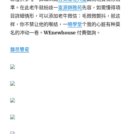
準。在此老牛就紛歧一
富源錦雅苑
先容，如需懂得項
目詳細情形，可以添加老牛微信：
毛微微颤抖，就这
样，你不禁让他的喉结，一
曉學堂
个我的心脏有种莫
名的冲动一卷。
WEnewhouse
付費徵詢。
馥邑雙星