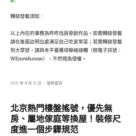
轉錄發載須知：
以上內在的事務為咚咚找房原創作品，如需轉錄發載
請在後面註明出處满足自己吃家常菜；若需轉錄發載
到大眾號，請與本平臺獲得聯絡接觸（微電子訊號：
WEnewhouse），不然視為侵權。
發
在
2021 年 8 月 31 日
發佈留言
佈
〈值
日
得
期:
加
北京熱門樓盤搖號，優先無
入
我
房、屬地傢庭等換屋！裝修尺
的
度進一個步驟規范
最
房