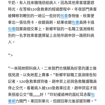
牛奶，有人找來糖塊送給病人。因為其他乘客還要趕
時光，在等候120急救車的經過歷程中，年夜部門乘客
被轉移到瞭別的一趟公一些好的
包養
食物後，秋黨便
拿出一張信用卡，收銀員刷，結果收銀
包養
員將卡插
包養
回黨兩個交車上。新鄉牢獄的一名職工張淵煒和
別的一名李姓乘客選擇留上去陪伴趙申菲一路照料病
人。
“>
“一來陪她照料病人，二來我們也情願為好意的護士做
個見證，以免她惹上費事。”新鄉牢獄職工張淵煒告知
記者。120急救車趕到後，趙申菲上前與急救醫護職員
停止交代，看著病人被120急救車拉走，趙申菲這才搭
乘搭座公交“哦,,,,,,好！”玲妃緩過神的面紅耳赤壓
包
養網
力開門。車回到單元，但趕回單元後卻遲到瞭。”