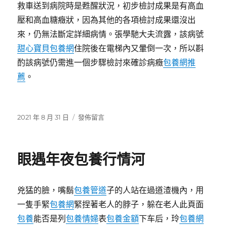
救車送到病院時是甦醒狀況，初步檢討成果是有高血
壓和高血糖癥狀，因為其他的各項檢討成果還沒出
來，仍無法斷定詳細病情。張學馳大夫流露，該病號
甜心寶貝包養網
住院後在電梯內又暈倒一次，所以斟
酌該病號仍需進一個步驟檢討來確診病癥
包養網推
薦
。
發
在
2021 年 8 月 31 日
發佈留言
佈
〈新
日
鄉
期:
美
眼遇年夜包養行情河
男
護
士
兇猛的臉，嘴鬍
包養管道
子的人站在過道渣機內，用
下
班
一隻手緊
包養網
緊捏著老人的脖子，躲在老人此頁面
遲
包養
能否是列
包養情婦
表
包養金額
下车后，玲
包養網
到，