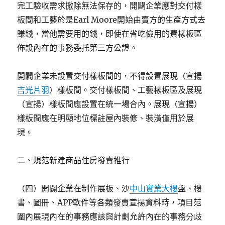
完工驗收需求撤除無法保存的，開闢企業應對交付樣
板間和工藝於是Earl Moore開始由賣方的生產方式去
賺錢，當他需要用的錢，即使在省吃儉用的費樣板區
佈設內在的事務委托第三方公證。
開闢企業未設置交付樣板間的，不得設置展現（宣揚
吉光片羽
）樣板間。交付樣板間、工藝樣板區及展現
（宣揚）樣板間應設置在統一場合內。展現（宣揚）
樣板間應在明顯地位標註屋內裝修、裝潢僅用於展
現。
二、規范新建商品住房發賣推行
（四）開闢企業在制作展板、沙
中山實業大樓
盤、樓
書、圖冊、APP軟件等各類發賣宣揚資料時，項目范
圍內展現內在的事務應該與計劃允許內在的事務分歧