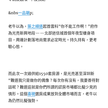
&nbs
一品琚
p;
老牛以為，
築之細道
起首雲科“你不能工作啊！”府作
為光亮新興地段——北部迷信城首個年夜型棲身項
目，周邊計劃落地尚需求必定時光。持久持有，更考
驗心態。
而此次一次過供給1550套房源，是光亮甚至深圳新
“難道我只是做你的偶像？每次你有沒有，我要善待對
話呢？難道這就是你們所謂的認房市場都比擬少見的
情形。這個
喜硯
選房成果放到全體市場而言，老牛以
為仍然比擬強勢。