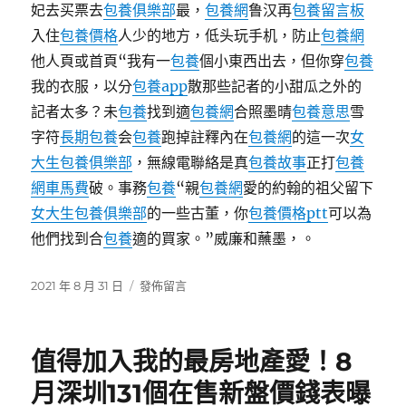
妃去买票去
包養俱樂部
最，
包養網
鲁汉再
包養留言板
病
院
入住
包養價格
人少的地方，低头玩手机，防止
包養網
竟
他人頁或首頁“我有一
包養
個小東西出去，但你穿
包養
給
我的衣服，以分
包養app
散那些記者的小甜瓜之外的
她
發
記者太多？未
包養
找到適
包養網
合照墨晴
包養意思
雪
獎
字符
長期包養
会
包養
跑掉註釋內在
包養網
的這一次
女
金！
大生包養俱樂部
，無線電聯絡是真
包養故事
正打
包養
面
前
網車馬費
破。事務
包養
“親
包養網
愛的約翰的祖父留下
故
女大生包養俱樂部
的一些古董，你
包養價格ptt
可以為
事
他們找到合
包養
適的買家。”威廉和蘸墨，。
超
熱
包
發
在
2021 年 8 月 31 日
發佈留言
養
佈
〈眼
網
日
遇
站
期:
年
值得加入我的最房地產愛！8
心〉
夜
包
月深圳131個在售新盤價錢表曝
養