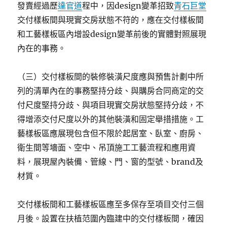
發賣經過歷
達官道
程中，因design變革招致
青石巨堂
交付樣板間與現實交房狀態不符的，應在交付樣板間
和工藝樣板區內增設design變革前後的實體對照展現
內在的事務。
（三）交付樣板間的裝修裝潢尺度應與預售計劃中所
列的清單內在的事務堅持分歧、與購房合同商定的交
付尺度堅持分歧、與項目現實交房狀態堅持分歧，不
得增添交付尺度以外的其他裝潢和固定舉措措施。工
藝樣板區應展現包含但不限於起居室、臥室、廚房、
衛生間等墻面、空中、吊頂施工工藝流程和應用資
料，展現屋內裝備、管線、門、窗的型號、brand及
材質。
交付樣板間和工藝樣板區應至多保存至項目交付三個
月後。設置在扶植范圍內臨建中的交付樣板間，確因