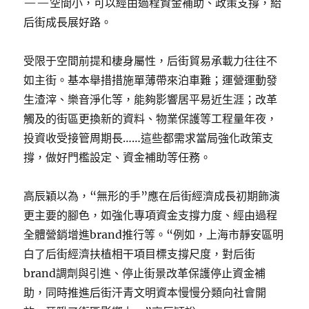
——空間小，可以經由過程資金補助、政策支撐，給
后街成長展好路。
受限于空間前提和棲身屬性，后街貿易承載力往往不
如主街。基本舉措措施單薄帶來泊車難；運營運動發
生渣滓、樂音淨化等，能夠影響居平易近生涯；改革
觸及的街區更換新的資料、物業保護等工程量年夜，
投資收受接管周期長……這些都需求當局強化政策支
撐，做好門檻設定、資金補助等任務。
高辰穎以為，“無形的手”應在后街經濟成長初期飾演
更主要的腳色，如強化專項資金支撐力度、經由過程
全體營銷增進brand推行等。“例如，上海市靜安區明
白了后街經濟扶植相干項目標支撐尺度，對后街
brand調劑與引進、停止街景改革保護停止資金補
助，同時推進后街汗青文明資本慢慢分類向社會開