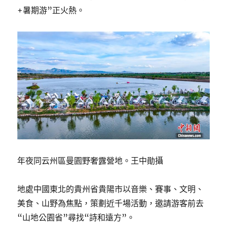
+暑期游”正火熱。
年夜同云州區曼園野奢露營地。王中勛攝
地處中國東北的貴州省貴陽市以音樂、賽事、文明、
美食、山野為焦點，策劃近千場活動，邀請游客前去
“山地公園省”尋找“詩和遠方”。