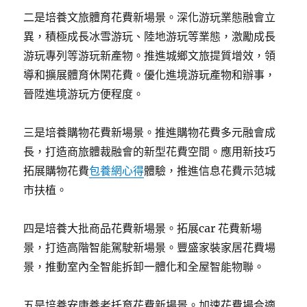
二是培養文旅體育花費新場景。深化游玩業態融會立
異，積極成長冰雪游玩、陸地游玩等業態，激勵成長
游玩專列等游玩新產物。推進城鄉文旅提質增效，領
導和擴展體育休閑花費。優化進境游玩產物和辦事，
晉陞進境游玩方便程度。
三是培養購物花費新場景。推進購物花費多元融會成
長，打造商旅體裁融會的新型花費空間。應用新技巧
拓展購物花費
包養網心得
體驗，推進信息花費示范城
市扶植。
四是培養大批商品花費新場景。拓展car 花費新場
景，打造高階智能駕駛新場景。豐盛家裝家居花費場
景，推動室內全智能拆卸一體化和全屋智能物聯。
五是培養安康養老托育花費新場景。加速花費場合適