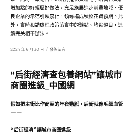
增加點的好經歷好做法，充足施展進步前輩地域、優
良企業的示范引領感化，領導構成積極花費預期。此
外，實時和諧處理政策落實中的難點、堵點題目，連
續完美相干辦法。
發
在
2024 年 6 月 30 日
發佈留言
佈
〈把
日
儲
期:
藏
“后街經濟查包養網站”讓城市
的
宏
商圈進級_中國網
大
花
費
假如把主街比作商圈的年夜動脈，后街就像毛細血管
潛
——
力
開
釋
“后街經濟”讓城市商圈進級
出