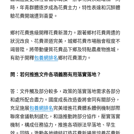
時，年青群體逐步成為花費主力，特性表達和沉醉體
驗花費開端遭到喜愛。
鄉村花費進級開釋花費新潛力。跟著鄉村花費周遭的
狀況改良、花費渠道完美，城鄉花費市場融會程度不
竭晉陞，將帶動優質花費品下鄉及特點農產物進城，
有助于開釋
包養網排名
鄉村花費潛力。
問：若何推進文件各項義務有用落實落地？
答：文件觸及部分較多，政策的落實落地需求各部分
和處所配合盡力。國度成長改造委將會同有關部分，
充足施展
包養網排名
完美增進花費體系體例機制部際
聯席會議軌制感化，和諧推動跨部分協作，壓實落實
機制，構成任務協力，推進各項辦法早落地、早生
效。同時，激勵各地總結打造花費新場景培養花費新