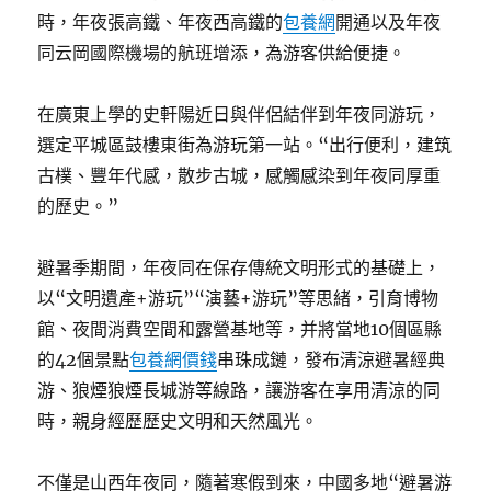
時，年夜張高鐵、年夜西高鐵的
包養網
開通以及年夜
同云岡國際機場的航班增添，為游客供給便捷。
在廣東上學的史軒陽近日與伴侶結伴到年夜同游玩，
選定平城區鼓樓東街為游玩第一站。“出行便利，建筑
古樸、豐年代感，散步古城，感觸感染到年夜同厚重
的歷史。”
避暑季期間，年夜同在保存傳統文明形式的基礎上，
以“文明遺產+游玩”“演藝+游玩”等思緒，引育博物
館、夜間消費空間和露營基地等，并將當地10個區縣
的42個景點
包養網價錢
串珠成鏈，發布清涼避暑經典
游、狼煙狼煙長城游等線路，讓游客在享用清涼的同
時，親身經歷歷史文明和天然風光。
不僅是山西年夜同，隨著寒假到來，中國多地“避暑游