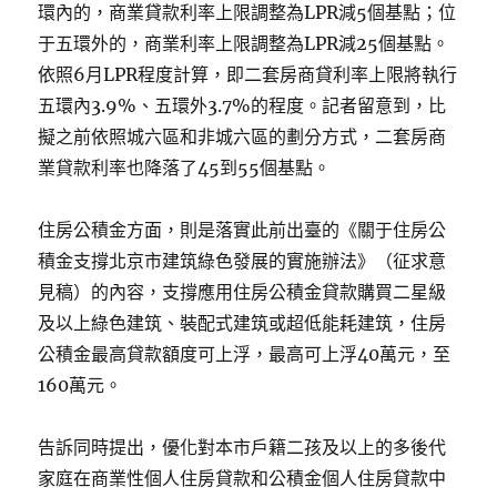
環內的，商業貸款利率上限調整為LPR減5個基點；位
于五環外的，商業利率上限調整為LPR減25個基點。
依照6月LPR程度計算，即二套房商貸利率上限將執行
五環內3.9%、五環外3.7%的程度。記者留意到，比
擬之前依照城六區和非城六區的劃分方式，二套房商
業貸款利率也降落了45到55個基點。
住房公積金方面，則是落實此前出臺的《關于住房公
積金支撐北京市建筑綠色發展的實施辦法》（征求意
見稿）的內容，支撐應用住房公積金貸款購買二星級
及以上綠色建筑、裝配式建筑或超低能耗建筑，住房
公積金最高貸款額度可上浮，最高可上浮40萬元，至
160萬元。
告訴同時提出，優化對本市戶籍二孩及以上的多後代
家庭在商業性個人住房貸款和公積金個人住房貸款中