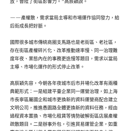
放，晉陞了街區影響力。”高辰穎說。
——產權散，需求當局主導和市場運作協同發力，給
后街成長把好脈。
國際很多城市傳統商圈支馬路也是老街區、老社區，
存在街區產權碎片化、改革推動速率慢、同一治理難
度年夜、業態內在的事務更迭慢等題目，需求以當局
主導、市場化運作的形式停止改革。
高辰穎先容，今朝各年夜城市后市井場化改革有兩種
典範形式：一是組建平臺企業同一運營治理，如上海
市長寧區屬國企和城市更換新的資料運營商配合建立
文明公司，推進愚園路全體更換新的資料任務，經由
過程資本置換、市場化租賃等情勢破解街區店展產權
疏散題目。二是辦事外包，引進貿易運管企業，如重