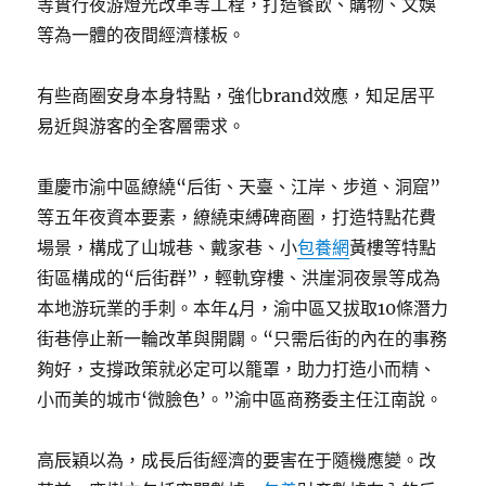
等實行夜游燈光改革等工程，打造餐飲、購物、文娛
等為一體的夜間經濟樣板。
有些商圈安身本身特點，強化brand效應，知足居平
易近與游客的全客層需求。
重慶市渝中區繚繞“后街、天臺、江岸、步道、洞窟”
等五年夜資本要素，繚繞束縛碑商圈，打造特點花費
場景，構成了山城巷、戴家巷、小
包養網
黃樓等特點
街區構成的“后街群”，輕軌穿樓、洪崖洞夜景等成為
本地游玩業的手刺。本年4月，渝中區又拔取10條潛力
街巷停止新一輪改革與開闢。“只需后街的內在的事務
夠好，支撐政策就必定可以籠罩，助力打造小而精、
小而美的城市‘微臉色’。”渝中區商務委主任江南說。
高辰穎以為，成長后街經濟的要害在于隨機應變。改