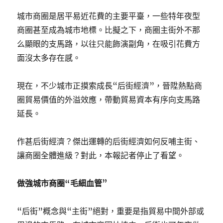
來
——
城市商圈是居平易近花費的主要平臺，一些特年夜型
國
商圈甚至成為城市地標。比擬之下，商圈主街外不那
度
么顯眼的支馬路，以往只能飾演副角，在吸引花費方
成
長
面沒太多存在感。
改
造
現在，不少城市正摸索成長“后街經濟”，晉陞熱點商
委
查
圈貿易價值的外溢效應，帶動貿易資本有序向支馬路
甜
延長。
心
包
養
作甚后街經濟？傑出運轉的后街經濟如何反哺主街、
網
讓商圈全體進級？對此，本報記者停止了看望。
解
讀
《關
做強城市商圈“毛細血管”
于
打
“后街”概念與“主街”絕對，重要是指貿易中間外部或
造
花