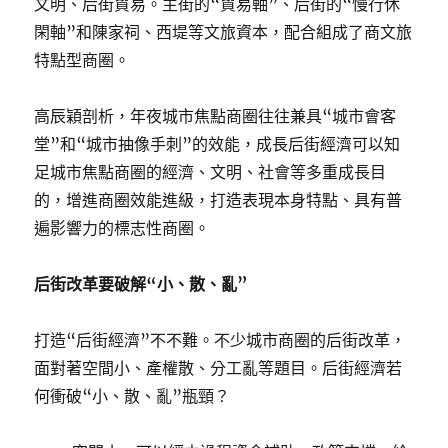
文明、后街貿易。主街的“貿易軸”、后街的“慢行休
閑軸”和陳家祠、西堤等文旅資本，配合組成了商文旅
特點型商圈。
高辰穎剖析，年夜城市焦點商圈往往兼具“城市會客
堂”和“城市抽像手刺”的效能，成長后街經濟可以知
足城市焦點商圈的經濟、文明、社會等多重成長目
的，增進商圈效能進級，打造表現本身特點、具有普
遍影響力的標志性商圈。
后街改革要破解“小、散、亂”
打造“后街經濟”不不難。不少城市商圈的后街改革，
面對著空間小、產權散、分工亂等題目。后街經濟若
何衝破“小、散、亂”瓶頸？