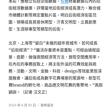
革前，應樹立包括空間數據、
包養
財產數據在內的后
街經濟數據庫，評價當地后街經濟成長潛力，聯合城
市總體計劃等規定重點片區，明白后街經濟街區范
圍，領導成長貿易休閑型、汗青文明型、立異創業
型、生涯辦事型等類型的后街。
北京、上海等“留白”未幾的超年夜城市，若何成長
“后街經濟”？“盤活存量資本是重點，可經由過程設
景、造節、做強夜間經濟等方法，晉陞空間應用率。
在內在的事務拔取上，將主街外溢的花費效能與商
務、活動、文明、金融、科技、design等效能業態深
度融會，讓后街成為數字花費場景的策源地、新型花
費brand的孵化地、高品德文明花費的集聚地。”高辰
穎說。（記者 汪文正）
發
在
2024 年 6 月 30 日
發佈留言
佈
〈“后