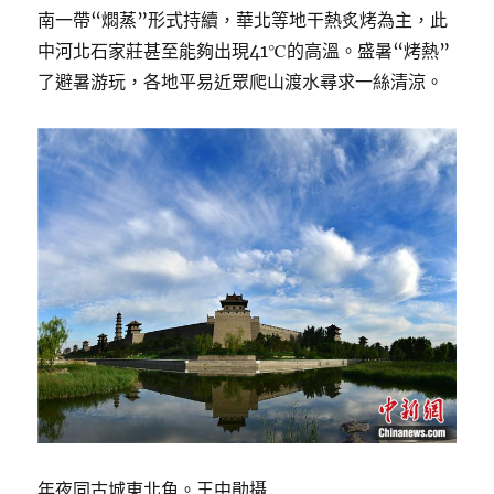
購
南一帶“燜蒸”形式持續，華北等地干熱炙烤為主，此
房
中河北石家莊甚至能夠出現41℃的高溫。盛暑“烤熱”
新
政
了避暑游玩，各地平易近眾爬山渡水尋求一絲清涼。
_
中
國
網〉
年夜同古城東北角。王中勛攝