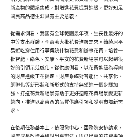
新產物的體系集成，對增進花費提質進級，更好知足
國民高品德生涯具有主要意義。
從需求側看，我國有全球範圍最年夜、生長性最好的
中等支出群體，孕育著大批花費進級需求。繚繞居平
易近吃穿住用行等傳統什物花費和辦事花費，培養一
批智能、綠色、安康、平安的花費新場景可以起到很
好的引領示范感化。從供應側看，以花費進級為導向
的財產進級正在提速，財產系統對智能化、共享化、
網聯化等新形狀和新形式的支持無望進一個步驟加
強。打造花費新場景有助于更好適應花費場景變更新
趨向，推進以高東西的品質供應引領和發明市場新需
求。
在後期任務基本上，依照黨中心、國務院安排請求，
國度成長改造委研討出臺辦法，與已出臺的花費專項