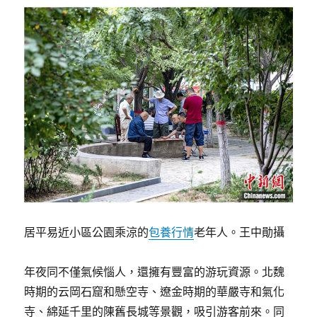
居平易近小區公園乘涼的
包養行情
老年人。王中勛攝
年夜同不僅氣候惱人，還擁有豐富的游玩資源。北魏
時期的云岡石窟和懸空寺、遼金時期的華嚴寺和氣化
寺、綿延千里的陳舊長城等景觀，吸引游客前來。同