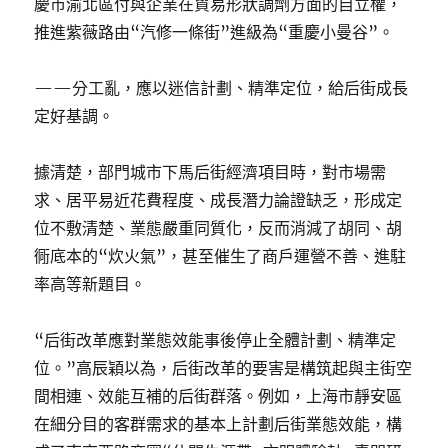
慶市渝北區付與企業在貿易形狀調劑方面的自立權，
推進紫薇路由“汽修一條街”進級為“重慶小曼谷”。
——分工亂，應以迷信計劃、精準定位，給后街成長
定好基調。
據清楚，部門城市下馬后街經濟項目時，對市場需
求、居平易近花費程度、成長潛力論證缺乏，形成定
位不敷清楚、業態嚴重同質化，反而消減了胡同、胡
衕底本的“炊火氣”，甚至催生了商戶運營不善、進駐
率高等新題目。
“后街改革應對業態效能事後停止全體計劃、精準定
位。”高辰穎以為，后街改革的要害是構筑起與主街空
間相連、效能互補的后街群落。例如，上海市靜安區
在細分目的客群需求的基本上計劃后街業態效能，構