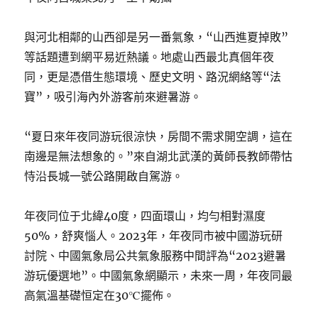
與河北相鄰的山西卻是另一番氣象，“山西進夏掉敗”
等話題遭到網平易近熱議。地處山西最北真個年夜
同，更是憑借生態環境、歷史文明、路況網絡等“法
寶”，吸引海內外游客前來避暑游。
“夏日來年夜同游玩很涼快，房間不需求開空調，這在
南邊是無法想象的。”來自湖北武漢的黃師長教師帶怙
恃沿長城一號公路開啟自駕游。
年夜同位于北緯40度，四面環山，均勻相對濕度
50%，舒爽惱人。2023年，年夜同市被中國游玩研
討院、中國氣象局公共氣象服務中間評為“2023避暑
游玩優選地”。中國氣象網顯示，未來一周，年夜同最
高氣溫基礎恒定在30℃擺佈。