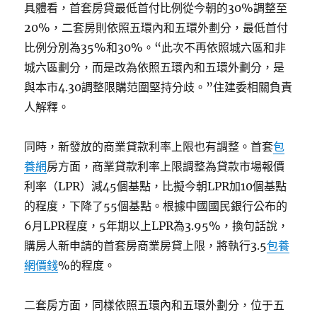
具體看，首套房貸最低首付比例從今朝的30%調整至
20%，二套房則依照五環內和五環外劃分，最低首付
比例分別為35%和30%。“此次不再依照城六區和非
城六區劃分，而是改為依照五環內和五環外劃分，是
與本市4.30調整限購范圍堅持分歧。”住建委相關負責
人解釋。
同時，新發放的商業貸款利率上限也有調整。首套
包
養網
房方面，商業貸款利率上限調整為貸款市場報價
利率（LPR）減45個基點，比擬今朝LPR加10個基點
的程度，下降了55個基點。根據中國國民銀行公布的
6月LPR程度，5年期以上LPR為3.95%，換句話說，
購房人新申請的首套房商業房貸上限，將執行3.5
包養
網價錢
%的程度。
二套房方面，同樣依照五環內和五環外劃分，位于五