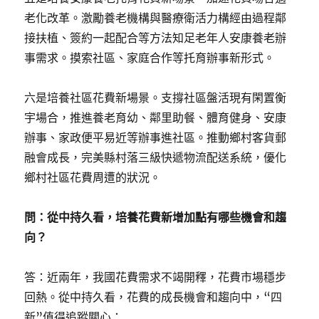
老化改革。激勵養老機構與醫療衛活力構經由過程鄰
接扶植、簽約一起配合等方法知足老年人安康養老辦
事需求。摸索社區、家庭合作等托育辦事新形式。
六是培養社區花費新場景。支撐社區盤活現有閑置衡
宇場合，推進養老育幼、鄰里助餐、體育健身、安康
辦事、家政便平易近等辦事進社區。推動鄉村客貨郵
融會成長，完美縣村落三級快遞物流配送系統，優化
鄉村社區花費周遭的狀況。
問：從中持久看，培養花費新增加點有哪些機會和趨
向？
答：近兩年，我國花費需求不竭開釋，花費市場穩步
回熱。從中持久看，花費的成長機會和趨向中，“四
新”值得追蹤關心：