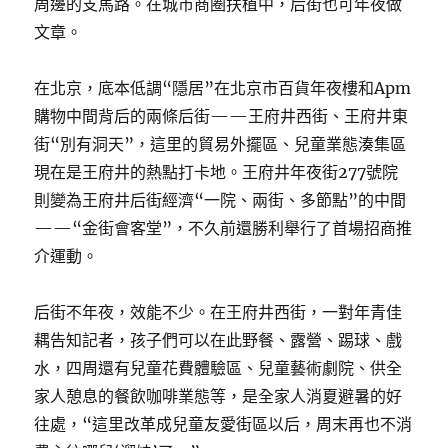
周邊的支馬路。在城市商圈扶植中，后街也可年夜做
費
文章。
新
場
景
在北京，底本低調“隱居”在北京市百貨年夜樓和Apm
培
購物中間背后的兩條后街——王府井西街、王府井東
養
街“別有洞天”，這里的貿易外擺區、兒童業態湊集區
花
費
現在是王府井的熱點打卡地。王府井年夜街277號院
新
則變為王府井后街經濟“一院、兩街、多節點”的中間
增
——“金街會客堂”，不久前還勝利舉行了首場招商推
加
點
介運動。
的
辦
后街不年夜，效能不少。在王府井西街，一對年青佳
法》
_
耦告知記者，孩子們可以在此野餐、露營、踢球、戲
中
水，四周還有兒童花費體驗區、兒童藝術劇院、供全
國
家人憩息的餐飲咖啡業態等，是全家人消夏避暑的好
網〉
往處，“這里改革成兒童友愛街區以后，周末再也不消