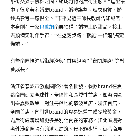
小街交叉于樓群之間，組成奇特的后街生態。“這里集
中了很多著名婚慶brand，婚禮謀劃、號衣租賃、婚
紗攝影等一應俱全。”市平易近王師長教師告知記者，
本身剛在一家
包養網
商展預購了婚禮上的甜品，接上
去預備定制伴手禮，“往返幾步路，就能‘一條龍’搞定
備婚。”
有些商圈推進后街經濟與“首店經濟”“夜間經濟”等融
會成長。
浙江省寧波市激勵國際外著名批發、餐飲brand在焦
點商圈建立全球性、全國性和區域性首店，如海曙區
出臺嘉獎政策，對注冊落地的寧波首店、浙江首店、
全國首店，向引進brand的貿易運營主體發放獎金，
為后街經濟增加更多差別化內在的事務。江北區則對
老外灘商圈現有的濱江建筑、景不雅步道、街巷商展