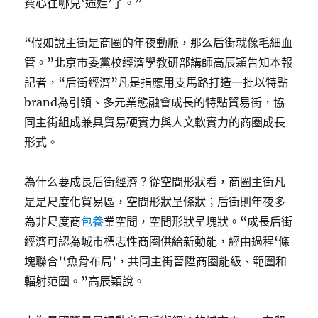
費心往哪兒‘遛娃’了。”
“假如說主街是商圈的年夜動脈，那么后街就像毛細血
管。”北京市委黨校經濟學教研部講師高辰穎告知本報
記者，“后街經濟”凡是指應用支馬路打造一批以特點
brand為引領、多元業態融會成長的特點貿易街，協
同主街組成兼具貿易硬實力與人文軟實力的商圈成長
形式。
為什么要成長后街經濟？從空間形狀看，商圈主街凡
是是尺度化貿易區，空間形狀呈條狀；后街則年夜多
為非尺度商
包養
業空間，空間形狀呈塊狀。“成長后街
經濟可認為城市標志性商圈供給新動能，經由過程‘條
塊聯合’‘魚骨布局’，共同主街晉陞商圈能級、範圍和
輻射范圍。”高辰穎說。