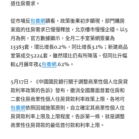
道住房需求。
從市場反
包養網
饋看，政策後果初步顯現，部門購房
家庭的住房需求已慢慢釋放，北京樓市慢慢企穩。以5
月為例，官方數據顯示，全月二手室第網簽量為
13383套，環比增長0.2%，同比增長3.1%；新建商品
室第成交5224套，雖然環比仍有所降落，但同比升幅
較4月擴年夜4
包養網
.62%。
5月17日，《中國國民銀行關于調整商業性個人住房貸
款利率政策的告訴》發布，撤消全國層面首套住房和
二套住房商業性個人住房貸款利率政策上限，各地可
包養網
依照因城施策原則，自立確定其商業性個人住
房貸款利率上限及上限程度。告訴第一條，就是調整
商業性住房貸款的最低首付款和利率上限。