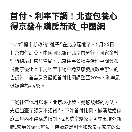
日
街
期:
經
首付、利率下調！北查包養心
濟
查
得京發布購房新政_中國網
包
養
網
“517”樓市新政的“靴子”在北京落地了。6月26日，
站”
北京市住建委、中國國民銀行北京市分行、國家金融
讓
城
監督總局北京監管局、北京住房公積金治理中間發布
市
《關于優化本市房地產市場平穩安康發展政策辦法的
商
告訴》，首套房貸最低首付比例調整至20%，利率最
圈
進
低調整為3.5%。
級
_
自從往年12月以來，北京以小步、動態調整的方法，
中
國
先后出臺了認房不認貸”、下降首付比例、撤消離婚家
網〉
庭三年內不得購房限制、2套房京籍家庭可在五環外新
購1套房等優化辦法，持續滿足剛需和改良型家庭的公