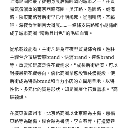
上海是國際最早提動身展后街經濟的城市之一。在貿
易氣氛濃重的南京西路商圈，吳江路、愚園路、威海
路、陜東南路等后街早已申明鵲起，從咖啡館、茶藝
吧、深夜食堂到百大哥展……一條條支馬路和小胡衕組
成了城市商圈“精緻且出色”的毛細血管。
從承載效能看，主街凡是為年夜型貿易綜合體，進駐
主體包含頂級奢靡brand、快消brand、連鎖brand
等，重要知足廣泛性花費需求。“成長后街經濟，可以
對接最新花費導向，優化商圈業態設置裝備擺設，使
后街成為特點brand和自力小店的立異創業地，以特
性化、多元化的貿易形狀，知足圈層化花費需求。”高
辰穎說。
在廣東省廣州市，北京路商圈以北京路為主街、惠福
東路等為輔街，聯合越秀書院、李白巷等，打造背巷