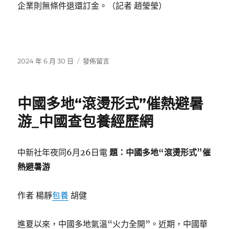
企業則無條件退還訂金。（記者 趙瑩瑩）
發
在
2024 年 6 月 30 日
發佈留言
佈
〈首
日
付、
期:
利
中國多地“滾燙形式”催熱避暑
率
下
游_中國查包養經歷網
調！
北
查
中新社年夜同6月26日電
題：中國多地“滾燙形式”催
包
熱避暑游
養
心
得
作者 楊靜
包養
胡健
京
發
布
進夏以來，中國多地氣溫“火力全開”。近期，中國華