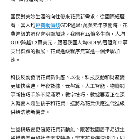
國民對美妙生涯的向往帶來花費新需求。從國際經歷
看，當人均
包養網價錢
GDP邁過1萬美元年夜關時，花
費進級的過程會明顯加速。我國有14億多生齒，人均
GDP跨越1.2萬美元，跟著我國人均GDP的晉陞和中等
支出群體的擴展，花費進級程序無望進一個步驟加
速。
科技反動發明花費新供應。以後，科技反動和財產變
更加快演進，年夜數據、云盤算、人工智能、物聯網
等新技巧手腕不竭涌現，數字技巧、數據要素正在深
入轉變人類生孩子和花費，這將為花費供應迭代進級
供給浩繁新機會。
生齒構造變更儲藏花費新動能。跟著我國居平易近生
齒構造變更和社會需求轉換，辦事花費疾速增加，同