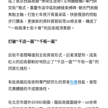
成了南京西路商圈“休閑生涯帶+文明體驗軸+專門研
究街”格式。重慶市渝中區則繚繞束縛碑-朝天門商圈
焦點主軸，打造七年夜汗青風采區、快旅慢游的特點
步行體系，更換新的資料督郵街等10條支巷，構成了
“一核兩濱七街十巷”的后街經濟集群。
打破“千店一面”“千街一面”
后街不是簡略復刻主街貿易形式，記者清楚到，成長
紅火的后街都較好地防止了“千店一面”“千街一面”的
同質化情形。
有些商圈后街依附專門研究化的貿易
包養
效能，晉陞
花費體驗的不成替換性。
在北京市建外SOHO商圈，臨街商展圍繞中，10余條