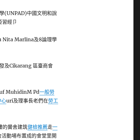
(UNPAD)中國文明和說
納亞習經卩
bu Nita Marlina及8論理學
Cikarang 區臺商會
MuhidinM Pd
一般勞
中心
uri及理事長老們在
勞工
樓的黌舍建筑
健檢推薦
走
一
舍活動場布置成的會堂里開