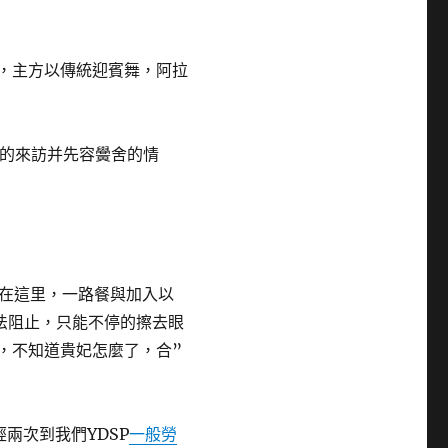
們，主方以傳統迎賓舞，阿拉
隊的來訪并先容黌舍的情
在這里，一路餐與加入以
法阻止，只能不停的擦去眼
起，不知道貴妃怎麼了，合”
兩次到我們YDSP
一般勞