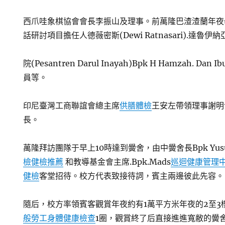
西爪哇象棋協會會長李振山及理事。前萬隆巴渣渣蘭年夜學
話研討項目擔任人德薇密斯(Dewi Ratnasari).達魯伊
院(Pesantren Darul Inayah)Bpk H Hamzah. Dan I
員等。
印尼臺灣工商聯誼會總主席
供膳體檢
王安左帶領理事謝明發及
長。
萬隆拜訪團隊于早上10時達到黌舍，由中黌舍長Bpk Yusuf 
檢
健檢推薦
和教導基金會主席.Bpk.Mads
巡迴健康管理
健檢
客堂招待。校方代表致接待詞，賓主兩邊彼此先容。
隨后，校方率領賓客觀賞年夜約有1萬平方米年夜的2至3
般勞工身體健康檢查
1圈，觀賞終了后直接進進寬敝的黌