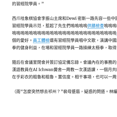
的習經院學員。”
西爪哇象棋協會李振山主席和Dewi 密斯一路先容一些
習經院學員示范，惹起了先生們嗚嗚嗚嗚
供膳檢查
嗚嗚嗚
嗚嗚嗚嗚嗚嗚嗚嗚嗚嗚嗚嗚嗚嗚嗚嗚嗚嗚嗚嗚嗚嗚嗚嗚嗚
個的愛好。
員工體檢
還有習經院學員唱中文歌，演講中國
拳的健身利益，在場和習經院學員一路操練太極拳，取得
隨后在會議室閉會并簽訂協定備忘錄。會議內在的事務的先
漢語教員在AI Ichwan黌舍一周教一次漢語課，一個
在乎彩衣的粗魯和粗魯。置信度。相干事項，也可以一周
（雨“怎麼突然想去祁州？”裴母蹙眉，疑惑的問道。林編