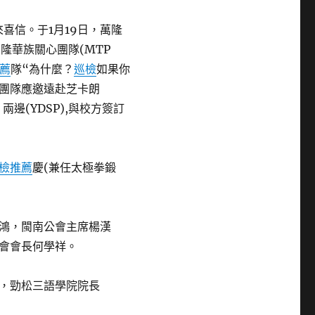
來喜信。于1月19日，萬隆
兼萬隆華族關心團隊(MTP
薦
隊“為什麼？
巡檢
如果你
團隊應邀遠赴芝卡朗
訪，兩邊(YDSP),與校方簽訂
檢推薦
慶(兼任太極拳鍛
鴻，閩南公會主席楊漢
會會長何學祥。
，勁松三語學院院長