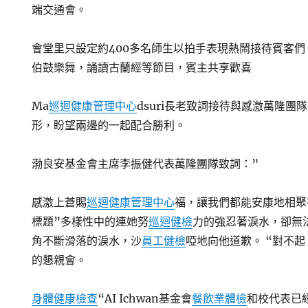
端交通會。
會堂里只設定約400多名師生以拍手表現熱鬧接待賓客
伯鼓樂舞，誦讀古蘭經等節目，賓主共享歡喜
Ma
巡迴健康管理中心
dsuri長老致詞接待與感激萬隆團
形，盼望兩邊的一起配合勝利。
渤良安基金會主席李振健代表萬隆團隊致詞：”
感激上蒼賜
巡迴健康管理中心
福，讓我們都能安康地相聚
標題”多樣性中的連她努
巡迴健檢
力的強忍著淚水，卻無
角不斷滑落的淚水，沙
員工健檢
啞地向他道歉。 “對不
的懇親會。
身體健康檢查
“AI Ichwan基金會
餐飲業體檢
和校代表已經