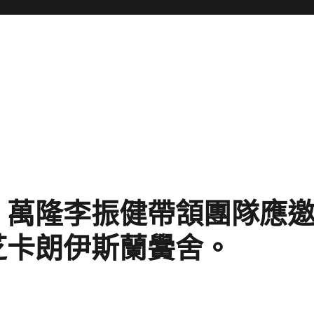
：萬隆李振健帶頷團隊應
芝卡朗伊斯蘭黌舍。