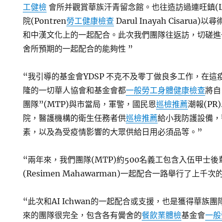
工健檢
會所并觀賞華族汗青留念館。也往造訪過連旺鎮(Le
院(Pontren
勞工健康檢查
Darul Inayah Cisarua)以尋
和中漢文化上的一起配合。此次我們團隊往返訪，切磋進一個步
舍所預期的一起配合的能夠性 ”
“我引導的基金會YDSP 不克不及零丁做良多工作，在這
隆的一切華人協會和基金會都
一般勞工身體健康檢查
將自
團隊”(MTP)與市當局，軍警，國民恩
巡檢推薦
潮報(PR
院，醫護機構的衛生任務者供
巡檢推薦
給小我防護設備，
素，以及為受疫情影響的大眾供給日用必須品等。”
“兩年來，我們團隊(MTP)約500名義工包含入伍甲士後輩團
(Resimen Mahawarman)一起配合一路舉行了上千
“此次和AI Ichwan的一起配合或支援，也是獲得華族團
來的團隊很完全，包含各有黌舍的
餐飲業體檢
基金會
一般