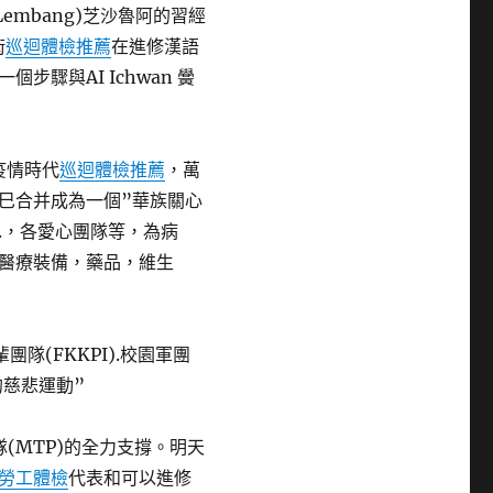
mbang)芝沙魯阿的習經
術
巡迴體檢推薦
在進修漢語
驟與AI Ichwan 黌
疫情時代
巡迴體檢推薦
，萬
巳合并成為一個”華族關心
).，各愛心團隊等，為病
醫療裝備，藥品，維生
隊(FKKPI).校園軍團
次的慈悲運動”
隊(MTP)的全力支撐。明天
勞工體檢
代表和可以進修