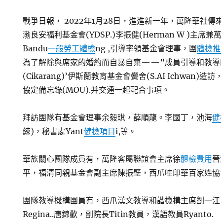
戰爭日報， 2022年1月28日，進進新一年，萬隆華社傳
渤良安福利基金會(YDSP.)李振健(Herman W )主席
Bandu
一般勞工體檢
ng ,引導率領基金會理事，團
體檢推
為了解除與席家的婚約而自暴自棄——”成員引導和教導
(Cikarang)’伊斯蘭教肓基金會黌舍(S.AI Ichwan)造
協定備忘錄(MOU).并交通一起配合事項。
拜訪團隊有基金會理事余毅琪，薛順龍。李國丁，池海
健
練)，秘書處Yant
健檢項目
i,等。
華族關心團隊成員有，萬隆客屬聯誼會主席徐
體檢費用
晉
平，福清同親基金會副主席陳振璧，西爪哇印華百家姓協
團隊教導機構團員有，西爪漢文教導和諧機構主席劉一江
Regina..唐錦歡，副院長Titin教員，漢語教員Ryanto.