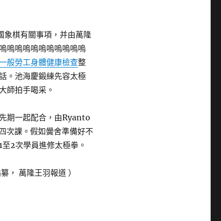
中國象棋有關事項，并由萬隆
嗚嗚嗚嗚嗚嗚嗚嗚嗚嗚嗚
一般勞工身體健康檢查
整
話。池海慶鍛練先容太極
大師拍手喝采。
期一起配合，由Ryanto
月共四次課。假如黌舍準備好不
1至2次學員進修太極拳。
纂， 萬隆王羽報道 ）