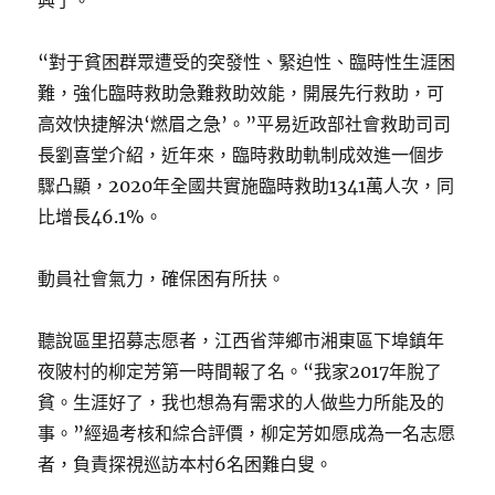
興了。
“對于貧困群眾遭受的突發性、緊迫性、臨時性生涯困
難，強化臨時救助急難救助效能，開展先行救助，可
高效快捷解決‘燃眉之急’。”平易近政部社會救助司司
長劉喜堂介紹，近年來，臨時救助軌制成效進一個步
驟凸顯，2020年全國共實施臨時救助1341萬人次，同
比增長46.1%。
動員社會氣力，確保困有所扶。
聽說區里招募志愿者，江西省萍鄉市湘東區下埠鎮年
夜陂村的柳定芳第一時間報了名。“我家2017年脫了
貧。生涯好了，我也想為有需求的人做些力所能及的
事。”經過考核和綜合評價，柳定芳如愿成為一名志愿
者，負責探視巡訪本村6名困難白叟。