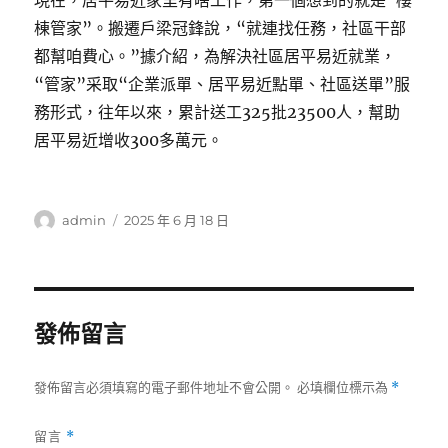
現在，居平易近家里有啥工作，第一個想到的就是“樓
棟管家”。搬遷戶梁冠鋒說，“就連找任務，社區干部
都幫咱費心。”據介紹，為解決社區居平易近就業，
“管家”采取“企業派單、居平易近點單、社區送單”服
務形式，往年以來，累計送工325批23500人，幫助
居平易近增收300多萬元。
作
發
admin
2025 年 6 月 18 日
者
佈
日
期:
發佈留言
發佈留言必須填寫的電子郵件地址不會公開。
必填欄位標示為
*
留言
*