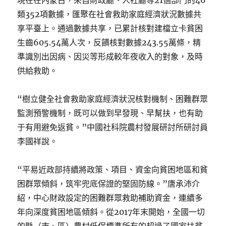
現在在內蒙古，來自財政廳、人社廳等21個部門的46
類352項數據，匯聚在社會救助家庭經濟狀況數據共
享平臺上。通過數據共享，已累計核對建檔立卡貧困
生齒605.54萬人次，反饋核對數據243.55萬條，精
準識別出因病、因災等形成較年夜收入的對象，及時
供給救助。
“樹立健全社會救助家庭經濟狀況核對機制、困難群眾
監測預警機制，既可以做到早發現、早幫扶，也有助
于有用避免返貧。”中國社科院農村發展研討所研討員
李國祥說。
“平易近政部持續將政策、項目、資金向貧困地區和貧
困群眾傾斜，筑牢兜底保證的堅固防線。”唐承沛介
紹，中心財政設定的困難群眾救助補助資金，連續多
年向深度貧困地區傾斜。從2017年末開始，全國一切