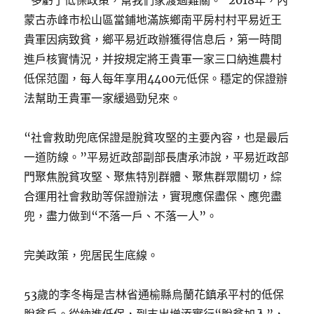
“多虧了低保政策，幫我們家渡過難關。”2018年，內
蒙古赤峰市松山區當鋪地滿族鄉南平房村村平易近王
貴軍因病致貧，鄉平易近政辦獲得信息后，第一時間
進戶核實情況，并按規定將王貴軍一家三口納進農村
低保范圍，每人每年享用4400元低保。穩定的保證辦
法幫助王貴軍一家緩過勁兒來。
“社會救助兜底保證是脫貧攻堅的主要內容，也是最后
一道防線。”平易近政部副部長唐承沛說，平易近政部
門聚焦脫貧攻堅、聚焦特別群體、聚焦群眾關切，綜
合運用社會救助等保證辦法，實現應保盡保、應兜盡
兜，盡力做到“不落一戶、不落一人”。
完美政策，兜居民生底線。
53歲的李冬梅是吉林省通榆縣烏蘭花鎮承平村的低保