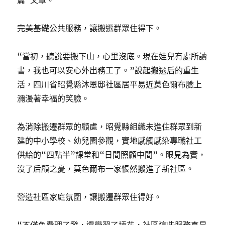
篇”文章。
完美基礎公共服務，讓搬遷群眾住得下。
“當初，聽說要搬下山，心里沒底。現在娃兒有處所讀
書，我也可以安心外出務工了。”說起搬遷后的重生
活，四川省昭覺縣沐恩邸社區居平易近莫色爾布臉上
瀰漫著幸福的笑臉。
為消除搬遷群眾的顧慮，昭覺縣組織未進住群眾到新
建的中小學校、幼兒園參觀，實地感觸感染專職社工
供給的“四點半”課堂和“日間照顧中間”。眼見為實，
沒了后顧之憂，莫色爾布一家悵然搬進了新社區。
營造社區家庭氛圍，讓搬遷群眾住得好。