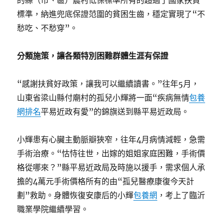
的縣（市、區）農村低保標準所有的超過了國家扶貧
標準，納進兜底保證范圍的貧困生齒，穩定實現了“不
愁吃、不愁穿”。
分類施策，讓各類特別困難群體生涯有保證
“感謝扶貧好政策，讓我可以繼續讀書。”往年5月，
山東省梁山縣付廟村的孤兒小輝將一面“疾病無情
包養
網排名
平易近政有愛”的錦旗送到縣平易近政局。
小輝患有心臟主動脈瓣狹窄，往年4月病情減輕，急需
手術治療。“怙恃往世，出嫁的姐姐家庭困難，手術價
格從哪來？”縣平易近政局及時施以援手，需求個人承
擔的4萬元手術價格所有的由“孤兒醫療康復今天計
劃”救助。身體恢復安康后的小輝
包養網
，考上了臨沂
職業學院繼續學習。