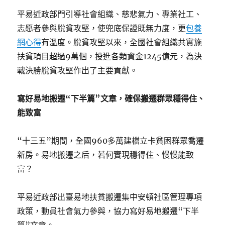
平易近政部門引導社會組織、慈悲氣力、專業社工、
志愿者參與脫貧攻堅，使兜底保證既無力度，更
包養
網心得
有溫度。脫貧攻堅以來，全國社會組織共實施
扶貧項目超過9萬個，投進各類資金1245億元，為決
戰決勝脫貧攻堅作出了主要貢獻。
寫好易地搬遷“下半篇”文章，確保搬遷群眾穩得住、
能致富
“十三五”期間，全國960多萬建檔立卡貧困群眾喬遷
新房。易地搬遷之后，若何實現穩得住、慢慢能致
富？
平易近政部出臺易地扶貧搬遷集中安頓社區管理專項
政策，動員社會氣力參與，協力寫好易地搬遷“下半