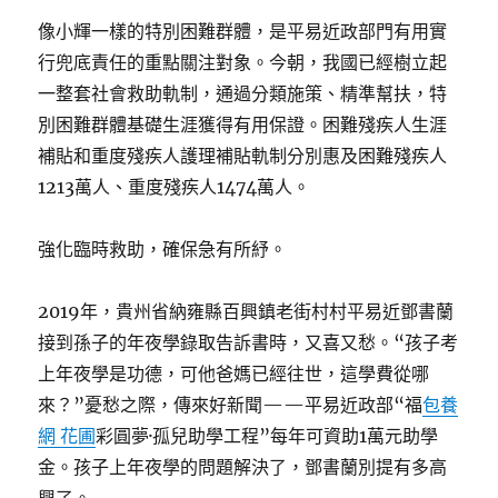
像小輝一樣的特別困難群體，是平易近政部門有用實
行兜底責任的重點關注對象。今朝，我國已經樹立起
一整套社會救助軌制，通過分類施策、精準幫扶，特
別困難群體基礎生涯獲得有用保證。困難殘疾人生涯
補貼和重度殘疾人護理補貼軌制分別惠及困難殘疾人
1213萬人、重度殘疾人1474萬人。
強化臨時救助，確保急有所紓。
2019年，貴州省納雍縣百興鎮老街村村平易近鄧書蘭
接到孫子的年夜學錄取告訴書時，又喜又愁。“孩子考
上年夜學是功德，可他爸媽已經往世，這學費從哪
來？”憂愁之際，傳來好新聞——平易近政部“福
包養
網 花圃
彩圓夢·孤兒助學工程”每年可資助1萬元助學
金。孩子上年夜學的問題解決了，鄧書蘭別提有多高