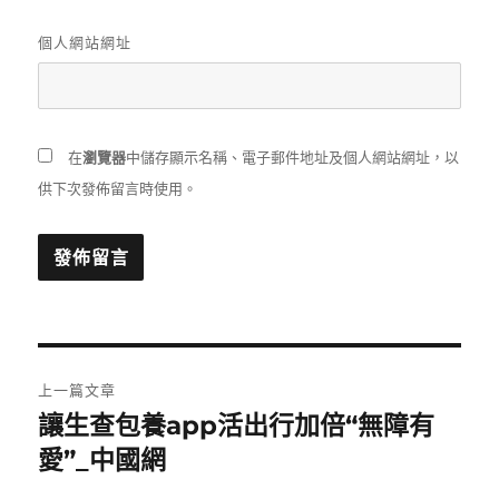
個人網站網址
在
瀏覽器
中儲存顯示名稱、電子郵件地址及個人網站網址，以
供下次發佈留言時使用。
文
上一篇文章
章
讓生查包養app活出行加倍“無障有
上
一
愛”_中國網
導
篇