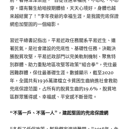
前，看得津津樂道，“自從住進幸福院，不愁吃、不愁
穿，還有醫生給咱按期體檢，天天心境好，身體也越
來越結實了！”李年夜爺的幸福生涯，是我國兜底保證
網愈加堅固的一個縮影。
習近平總書記指出，平易近政任務關系平易近生、連
著民氣，是社會建設的兜底性、基礎性任務。決戰決
勝脫貧攻堅，平易近政部門以完美軌制機制、聚焦特
別群體、助力重點地區攻堅等政策“組合拳”，兜住最
困難群體，保住最基礎生涯。數據顯示，截至2020
年，全國共有1936萬建檔立卡貧困生齒納進社會救助
兜底保證范圍，占所有的脫貧生齒的19.6%，脫貧地
區群眾獲得感、幸福感、平安感不斷晉陞。
“不落一戶、不落一人”，建起堅固的兜底保證網