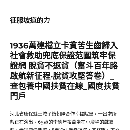
征服坡道的力
1936萬建檔立卡貧苦生齒歸入
社會救助兜底保證范圍筑牢保
證網 脫貧不返貧（奮斗百年路
啟航新征程·脫貧攻堅答卷）_
查包養中國扶貧在線_國度扶貧
門戶
河北省康保縣土城子鎮朝陽合作幸福院里，一出處所
戲正在演出。65歲的李德年夜爺坐在小廣場的戲臺