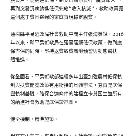
脫貧戶。從納進低保，到支出增添實行“脫貧加入”，
再到突發沉痾納進低保兜底“收入核減”，救助政策讓
這個處于貧困邊緣的家庭實現穩定脫貧。
通榆縣平易近政局社會救助中間主任張海英說，2016
年以來，縣平易近政局在落實落細低保政策、做到應
保盡保的同時，堅持返貧致貧風險預警與動態幫扶一
體推進。
從全國看，平易近政部連續多年出臺加強農村低保軌
制與扶貧開發政策有用銜接的具體辦法，夯實兜底保
證軌制基礎，確保合適條件的建檔立卡貧困生齒所有
的納進社會救助兜底保證范圍。
健全機制，精準施策。