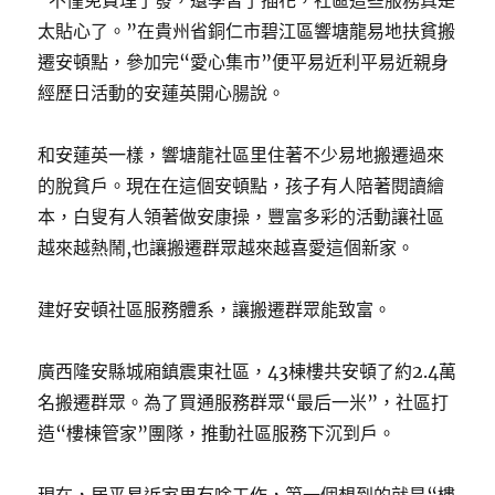
“不僅免費理了發，還學習了插花，社區這些服務真是
太貼心了。”在貴州省銅仁市碧江區響塘龍易地扶貧搬
遷安頓點，參加完“愛心集市”便平易近利平易近親身
經歷日活動的安蓮英開心腸說。
和安蓮英一樣，響塘龍社區里住著不少易地搬遷過來
的脫貧戶。現在在這個安頓點，孩子有人陪著閱讀繪
本，白叟有人領著做安康操，豐富多彩的活動讓社區
越來越熱鬧,也讓搬遷群眾越來越喜愛這個新家。
建好安頓社區服務體系，讓搬遷群眾能致富。
廣西隆安縣城廂鎮震東社區，43棟樓共安頓了約2.4萬
名搬遷群眾。為了買通服務群眾“最后一米”，社區打
造“樓棟管家”團隊，推動社區服務下沉到戶。