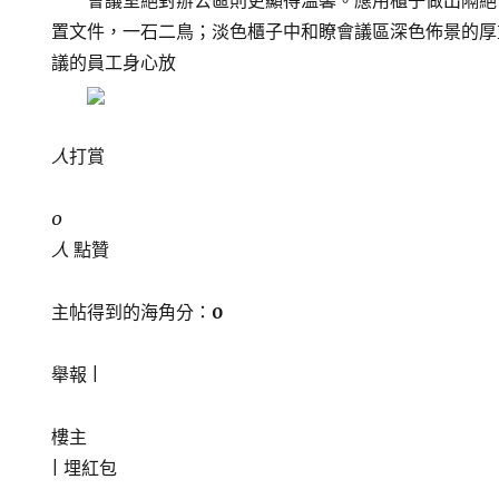
會議室絕對辦公區則更顯得溫馨。應用櫃子做出隔絕
置文件，一石二鳥；淡色櫃子中和瞭會議區深色佈景的厚
議的員工身心放
人
打賞
0
人
點贊
主帖得到的海角分：
0
舉報 |
樓主
|
埋紅包