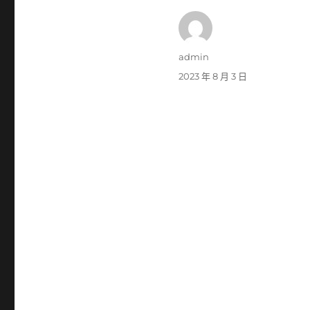
作
admin
者
發
2023 年 8 月 3 日
佈
日
期: