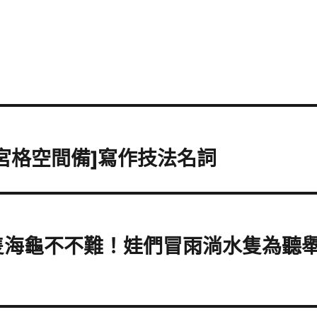
宮格空間備]寫作技法名詞
隻海龜不不難！娃們冒雨淌水隻為聽