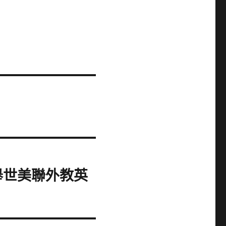
舉世美聯外教英