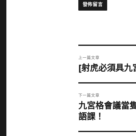
文
上一篇文章
章
[射虎必須具九
上
一
導
篇
覽
文
下一篇文章
章:
九宮格會議當
下
一
語課！
篇
文