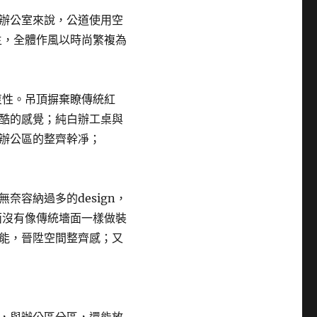
辦公室來說，公道使用空
為主，全體作風以時尚繁複為
衷性。吊頂摒棄瞭傳統紅
酷的感覺；純白辦工桌與
辦公區的整齊幹凈；
容納過多的design，
墻面沒有像傳統墻面一樣做裝
能，晉陞空間整齊感；又