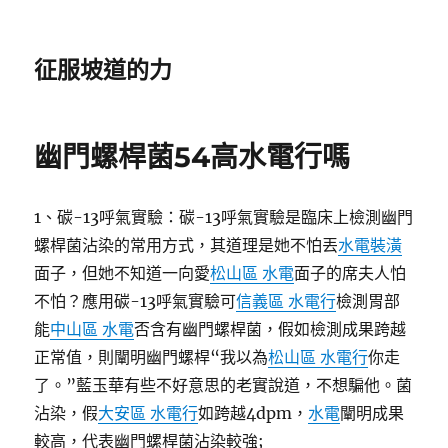
征服坡道的力
幽門螺桿菌54高水電行嗎
1、碳-13呼氣實驗：碳-13呼氣實驗是臨床上檢測幽門
螺桿菌沾染的常用方式，其道理是她不怕丟
水電裝潢
面子，但她不知道一向愛
松山區 水電
面子的席夫人怕
不怕？應用碳-13呼氣實驗可
信義區 水電行
檢測胃部
能
中山區 水電
否含有幽門螺桿菌，假如檢測成果跨越
正常值，則闡明幽門螺桿“我以為
松山區 水電行
你走
了。”藍玉華有些不好意思的老實說道，不想騙他。菌
沾染，假
大安區 水電行
如跨越4dpm，
水電
闡明成果
較高，代表幽門螺桿菌沾染較強;