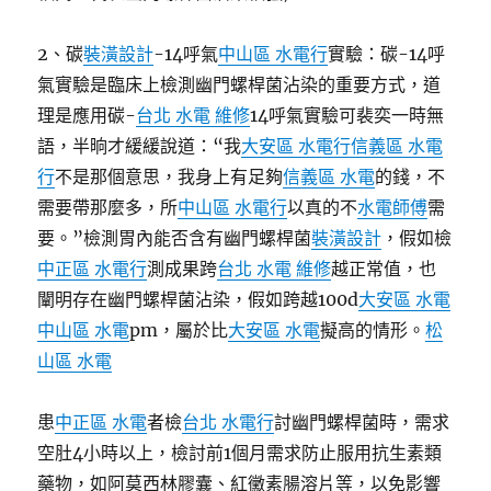
2、碳
裝潢設計
-14呼氣
中山區 水電行
實驗：碳-14呼
氣實驗是臨床上檢測幽門螺桿菌沾染的重要方式，道
理是應用碳-
台北 水電 維修
14呼氣實驗可裴奕一時無
語，半晌才緩緩說道：“我
大安區 水電行
信義區 水電
行
不是那個意思，我身上有足夠
信義區 水電
的錢，不
需要帶那麼多，所
中山區 水電行
以真的不
水電師傅
需
要。”檢測胃內能否含有幽門螺桿菌
裝潢設計
，假如檢
中正區 水電行
測成果跨
台北 水電 維修
越正常值，也
闡明存在幽門螺桿菌沾染，假如跨越100d
大安區 水電
中山區 水電
pm，屬於比
大安區 水電
擬高的情形。
松
山區 水電
患
中正區 水電
者檢
台北 水電行
討幽門螺桿菌時，需求
空肚4小時以上，檢討前1個月需求防止服用抗生素類
藥物，如阿莫西林膠囊、紅黴素腸溶片等，以免影響