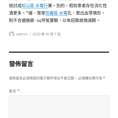
檢討成
松山區 水電行
果。別的，假如患者存在消化性
潰更多。”瘍、胃穿
信義區 水電
孔、胃出血等情形，
則不合適做碳-14呼氣實驗，以免招致病情減輕。
作
發
admin
2023 年 10 月 7 日
者
佈
日
期:
發佈留言
發佈留言必須填寫的電子郵件地址不會公開。
必填欄位標示為
*
留言
*