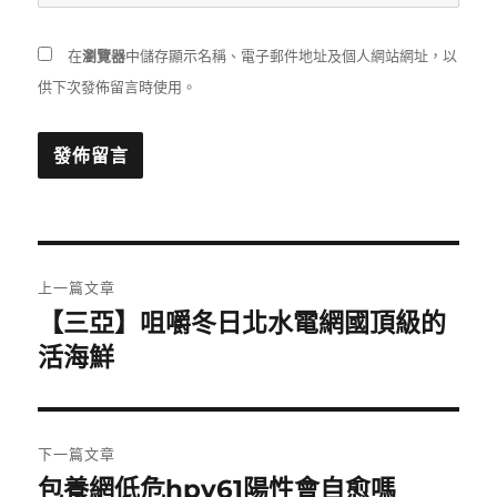
在
瀏覽器
中儲存顯示名稱、電子郵件地址及個人網站網址，以
供下次發佈留言時使用。
文
上一篇文章
章
【三亞】咀嚼冬日北水電網國頂級的
上
一
活海鮮
導
篇
覽
文
章:
下一篇文章
包養網低危hpv61陽性會自愈嗎
下