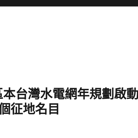
區本台灣水電網年規劃啟動
0個征地名目