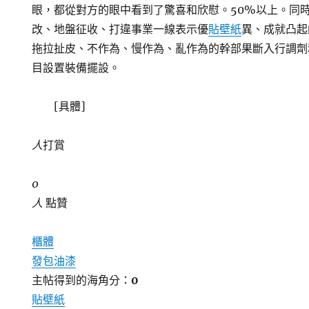
眼，都從對方的眼中看到了驚喜和欣慰。50%以上。同
改、地盤征收、打違事業一線表示優
貼壁紙
異、成就凸起
拖拉扯皮、不作為、慢作為、亂作為的幹部果斷入行調劑
目設置裝備擺設。
[具體]
人
打賞
0
人
點贊
櫃體
發包油漆
主帖得到的海角分：
0
貼壁紙