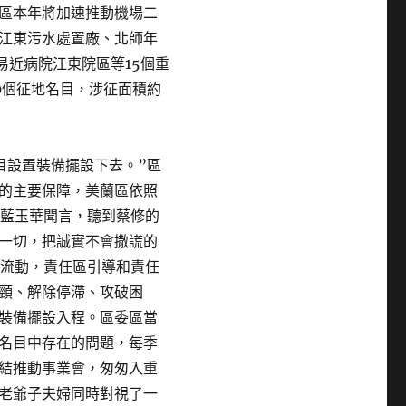
區本年將加速推動機場二
江東污水處置廠、北師年
易近病院江東院區等15個重
0個征地名目，涉征面積約
目設置裝備擺設下去。”區
的主要保障，美蘭區依照
“藍玉華聞言，聽到蔡修的
一切，把誠實不會撒謊的
等流動，責任區引導和責任
頸、解除停滯、攻破困
裝備擺設入程。區委區當
名目中存在的問題，每季
結推動事業會，匆匆入重
老爺子夫婦同時對視了一