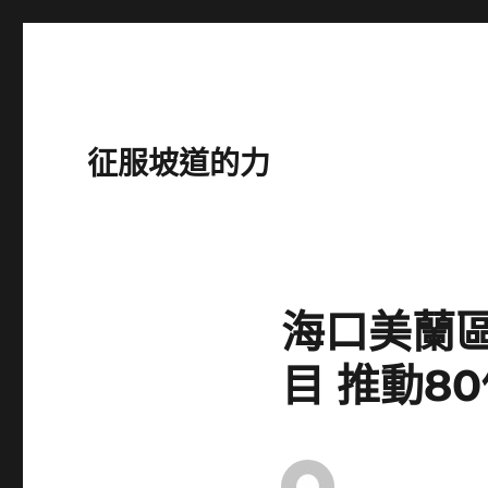
征服坡道的力
海口美蘭
目 推動8