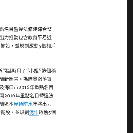
重點名目暨違法修建綜合整
出力推動包含教育平易近
備擺設，並規劃啟動5個棚戶
道問話時用了“小姐”這個稱
蘭新圖景。為瞭貫徹落實
海口市2016年重點名目
開2016年重點名目暨違法
蘭區本
屋頂防水
年將出力
備擺設，並規劃
泥作
啟動5個