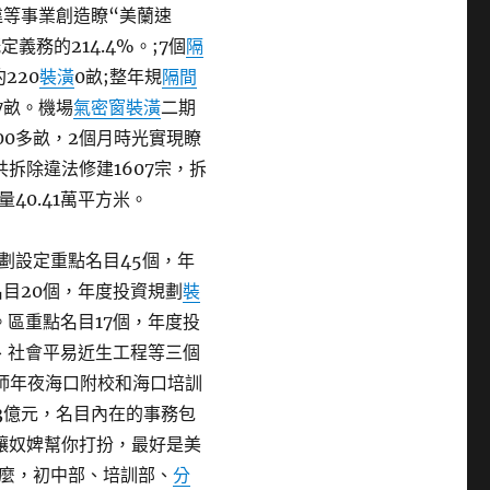
違等事業創造瞭“美蘭速
義務的214.4%。;7個
隔
220
裝潢
0畝;整年規
隔間
7畝。機場
氣密窗裝潢
二期
00多畝，2個月時光實現瞭
共拆除違法修建1607宗，拆
40.41萬平方米。
劃設定重點名目45個，年
名目20個，年度投資規劃
裝
。區重點名目17個，年度投
、社會平易近生工程等三個
師年夜海口附校和海口培訓
.3億元，名目內在的事務包
讓奴婢幫你打扮，最好是美
麼，初中部、培訓部、
分