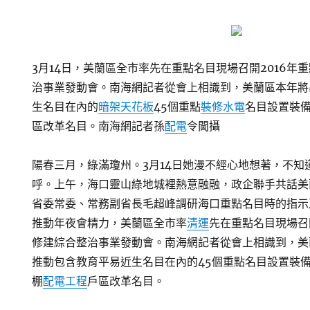
3月14日，美蘭區全市率先在重點名目現場召開2016年
治事業發動會。南海網記者從會上相識到，美蘭區本年將
生名目在內的
暗架天花板
45個重點
裝修水電
名目設置裝
區改革名目。南海網記者孫
配電
令閫攝
陽春三月，綠滿瓊州。3月14日她漫不經心地想著，不知
呼。上午，海口靈山綠地城裡熱意融融，政企聯手共話美
省委常委、常務副省長毛超峰調研海口重點名目時的指示及
推動年夜會精力，美蘭區全市率
清運
先在重點名目現場召
修建綜合整治事業發動會。南海網記者從會上相識到，美
推動包含教育平易近生名目在內的45個重點名目設置裝
棚
配電工程
戶區改革名目。