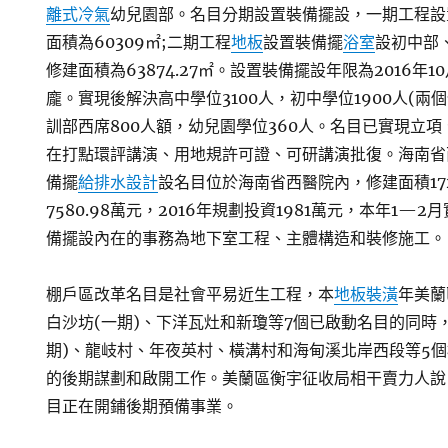
離式冷氣
幼兒園部。名目分期設置裝備擺設，一期工程設
面積為60309㎡;二期工程
地板
設置裝備擺
浴室
設初中部
修建面積為63874.27㎡。設置裝備擺設年限為2016年10
龐。實現後解決高中學位3100人，初中學位1900人(兩
訓部西席800人額，幼兒園學位360人。名目已實現立
在打點環評講演、用地規許可證、可研講演批復。海南省
備擺
給排水設計
設名目位於海南省西醫院內，修建面積172
7580.98萬元，2016年規劃投資1981萬元，本年1—
備擺設內在的事務為地下室工程、主體構造和裝修施工。
棚戶區改革名目是社會平易近生工程，本
地板裝潢
年美蘭
白沙坊(一期)、下洋瓦灶和新瓊等7個已啟動名目的同時
期)、龍岐村、年夜英村、橫溝村和海甸溪北岸西段等5
的後期謀劃和啟開工作。美蘭區衡宇征收局相干賣力人說
目正在開鋪後期預備事業。