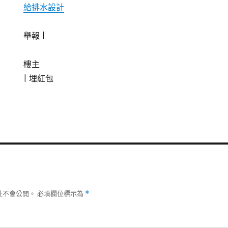
給排水設計
舉報 |
樓主
|
埋紅包
址不會公開。
必填欄位標示為
*