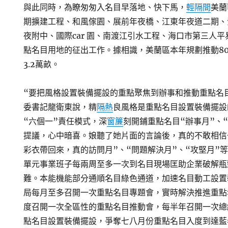
與此同時，為瞭匆匆入名目早落地、快下馬，
輕隔間
美蘭
期擴建工程、和風傢園、展前年夜橋、江東年夜道二期、
夜附中、國際car 園、南渡江引水工程、海口市第三人平
點名目用地的征出工作。據相識，美蘭區本年規劃推動8
3.2萬畝。
“要把風格設置裝備擺設的重點聚焦到辦事和推動重點名
委書記龍衛東說，精
隔熱
良風格是重點名目設置裝備擺設
“六個一”責任模式，深
窗簾
刻開鋪重點名目“辦事月”、
提議，心中暗喜。娘聽了她片面的言論後，真的不敢相信
彩衣帶回來，真的訪問月”、“問題解決月”、“攻堅月”
單元事業班子每兩周至多一次到名目現場匡助企業破解瓶
難。本能機能部分通順名目綠色通道，加速名目動工設置
局每月至多召開一次重點名目專題會，實時解決推進重點
度召開一次全區性的重點名目推動會，每半年召開一次總
點名目設置裝備擺設，爭奪七八月份重點名目入度到達藍