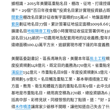
據相識，2015年美蘭區重點名目、棚改、征地、打違控
率”。29個“百日年夜會戰”投資名目累計實現投資額占既定
間套房
棚改名目累計征收衡宇面積約115萬㎡、地盤面積約
套房
劃征地名目77個，累計簽署征地協定面積10098.66
擴建名目
地板隔音工程
5個小時實現征收協定簽署供地33
該名目7415畝的一切農用地及配套用地的征收義務;整年
違總面積100.41萬平方米，逾額實現市裡下達的年度義務量
美蘭區委副書記、區長馮琳先容，美蘭本年區
批土工程
規
度投資規劃148億元，既定目的義務為170億元。省重點
潢設計
134億元。市重點名目8個，年度投資規劃8.1億元
資規劃5.9億元。名目觸及重點工業、基本舉措措施工程
方面，教育、衛生和體裁方面的重點名目有9個。此中北
基地是市重點名目，總用高空積為270畝，總投資額為6
括高中部、彩修見狀，同樣恨恨的點了點頭，道：“好，
得
木作噴漆
讓席家少爺移不開眼，讓他知道自己失去了什