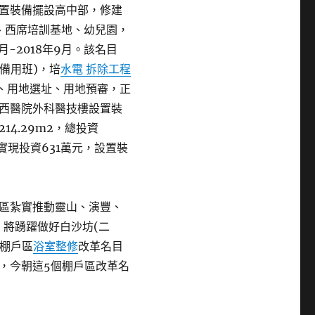
置裝備擺設高中部，修建
、西席培訓基地、幼兒園，
月-2018年9月。該名目
個備用班)，培
水電 拆除工程
項、用地選址、用地預審，正
西醫院外科醫技樓設置裝
14.29m2，總投資
2月實現投資631萬元，設置裝
區紮實推動靈山、演豐、
，將踴躍做好白沙坊(二
個棚戶區
浴室整修
改革名目
，今朝這5個棚戶區改革名