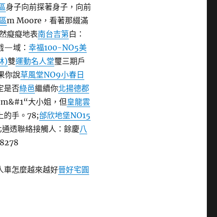
區
身子向前探著身子，向前
B區
m Moore，看著那綴滿
然癡癡地表
南台吉第
白：
戲—域：
幸福100-NO5
美
林)
雙
運動名人堂
璽三期
戶
果你說
草風堂NO9小春日
定是否
綠邑
繼續你
北揚德郡
m&#1“大小姐，但
皇龍雲
的手。78;
邰欣地堡NO15
北通透
聯絡接觸人：
餘慶
八
8278
人車怎麼越來越好
晉好宅圓
衛