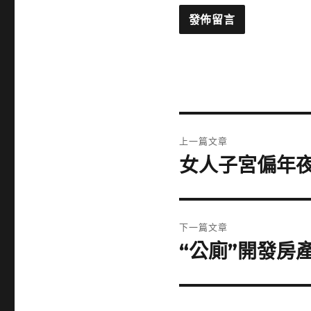
文
上一篇文章
章
女人子宮偏年
上
一
導
篇
覽
文
下一篇文章
章:
“公廁”開發房
下
一
篇
文