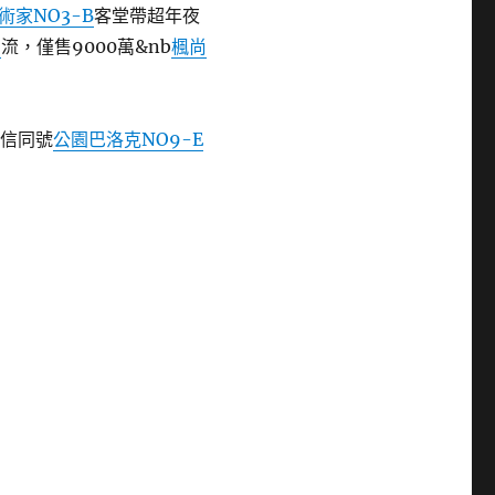
術家NO3-B
客堂帶超年夜
5
流，僅售9000萬&nb
楓尚
（微信同號
公園巴洛克NO9-E