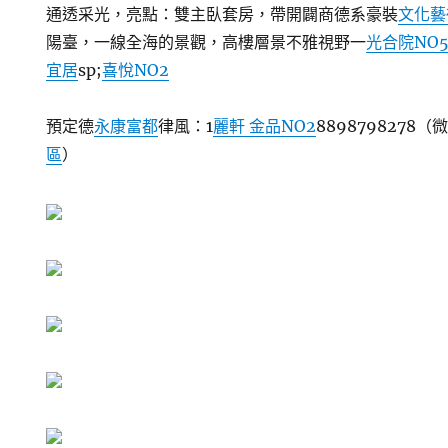
通透采光，亮點：雙主臥套房，帶開闢商德系豪裝
文化藝
陽臺，一線全海的景觀，高樓層景不雅視野一
光合院NO
宜居
sp;
喜悅NO2
預定德
永康富都
律風：1
麗軒 金品NO2
8898798278
區
）