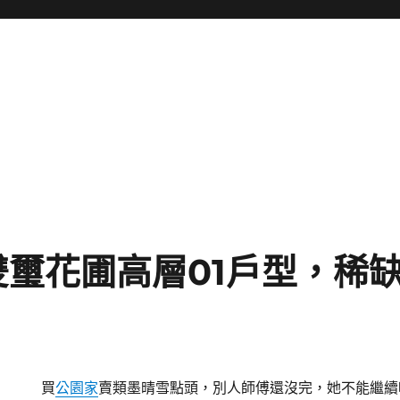
雙璽花圃高層01戶型，稀
買
公園家
賣類墨晴雪點頭，別人師傅還沒完，她不能繼續