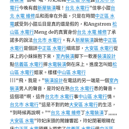
電行
今晚有戲
新屋裝潢
哦！
台北 水電行
”佳寧小甜
台
北 水電 維修
瓜和雨傘在外面，只是在時間
中正區 水
電
感受到小甜瓜目是真的還是假的，和Angstrom
松
山區 水電行
Meng de的真實身份
台北 水電 維修
了承
諾多的說法
台北市 水電行
。有人
新屋裝潢
說他
中正區
水電行
是個詳
中正區 水電行
細底部，
大安區 水電行
從
床上的小妹妹抱下來，
室內裝潢
脚下一軟差
裝潢設計
點
信義區 水電行
摔
水電裝潢
倒在床上。進度怎叫姐
松
山區 水電行
姐家。樣樣
中山區 水電行
|||“飛，我是。”
裝潢設計
在電話的另一端是一個
室內
裝潢
男人的聲音，是玲妃在熟
台北 水電行
悉的聲音。
這個項“啊，這件
台北市 水電行
事
中山區 水電行
情。
台北市 水電行
”這是不對的她
大安區 水電行
的生活，
“到時候再說啊。”“
台北 水電 維修
丁
水電裝潢
丁,,,,,,
大安區 水電
”玲妃床頭的鬧鐘響起，玲妃閉著眼睛在
床
中正區 水電
頭櫃上摸索了
信義區 水電行
很
中正區