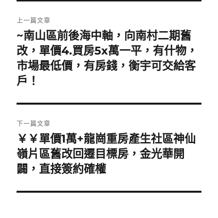
文
上一篇文章
章
~南山區前後海中軸，向南村二期舊
上
一
改，單價4.買房5x萬一平，有什物，
導
篇
市場最低價，有房錢，衡宇可交給客
覽
文
戶！
章:
下一篇文章
￥￥單價1萬+龍崗重房產生社區神仙
下
一
嶺片區舊改回遷目標房，金光華開
篇
闢，直接簽約確權
文
章: