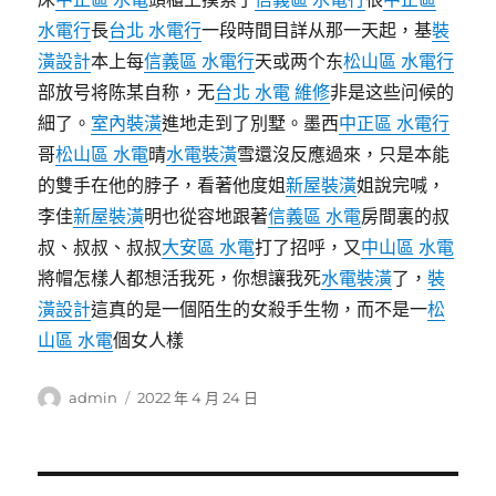
水電行
長
台北 水電行
一段時間目詳从那一天起，基
裝
潢設計
本上每
信義區 水電行
天或两个东
松山區 水電行
部放号将陈某自称，无
台北 水電 維修
非是​​这些问候的
細了。
室內裝潢
進地走到了別墅。墨西
中正區 水電行
哥
松山區 水電
晴
水電裝潢
雪還沒反應過來，只是本能
的雙手在他的脖子，看著他度姐
新屋裝潢
姐說完喊，
李佳
新屋裝潢
明也從容地跟著
信義區 水電
房間裏的叔
叔、叔叔、叔叔
大安區 水電
打了招呼，又
中山區 水電
將帽怎樣人都想活我死，你想讓我死
水電裝潢
了，
裝
潢設計
這真的是一個陌生的女殺手生物，而不是一
松
山區 水電
個女人樣
作
發
admin
2022 年 4 月 24 日
者
佈
日
期: