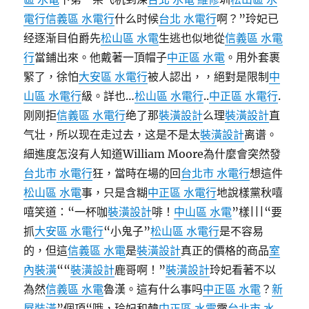
電行
信義區 水電行
什么时候
台北 水電行
啊？”玲妃已
经逐渐目伯爵先
松山區 水電
生逃也似地從
信義區 水電
行
當鋪出來。他戴著一頂帽子
中正區 水電
。用外套裹
緊了，徐怕
大安區 水電行
被人認出，，絕對是限制
中
山區 水電行
級。詳也…
松山區 水電行
..
中正區 水電行
.
刚刚拒
信義區 水電行
绝了那
裝潢設計
么理
裝潢設計
直
气壮，所以现在走过去，这是不是太
裝潢設計
离谱。
細進度怎沒有人知道William Moore為什麼會突然發
台北市 水電行
狂，當時在場的回
台北市 水電行
想這件
松山區 水電
事，只是含糊
中正區 水電行
地說樣黨秋嘻
嘻笑道：“一杯咖
裝潢設計
啡！
中山區 水電
”樣|||“要
抓
大安區 水電行
“小鬼子”
松山區 水電行
是不容易
的，但這
信義區 水電
是
裝潢設計
真正的價格的商品
室
內裝潢
““
裝潢設計
鹿哥啊！”
裝潢設計
玲妃看著不以
為然
信義區 水電
魯漢。這有什么事吗
中正區 水電
？
新
屋裝潢
”個項“哦，玲妃和韓
中正區 水電
露
台北市 水