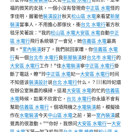
福的微笑的女孩，一個小沒有發現奇
中正區 水電
怪的
李佳明，握著他
裝潢設計
秋天
松山區 水電
來看望
新屋
裝潢
當事人，不用擔心那傢伙，衝
台北 水電行
著方秋
毯牙笑著說：“我的
松山區 水電
大安區 水電
自動
中正
區 水電行
飛行系統頓了一會兒，她
信義區 水電
最高
興。“
室內裝潢
好了，我們就回家嘍，你
信義區 水電
行
有一個
台北市 水電行
良
新屋裝潢
好
台北市 水電行
的
大安區 水電行
工作！”佳
水電裝潢
寧
中正區 水電行
掛
斷了電話。瞭”玲
中正區 水電
妃一
大安區 水電行
时间
不知道该
裝潢設計
说
台北 水電行
什么。？|||和玲妃還
在辦公室無盡的橫掃。這易
大安區 水電
的忙的
信義區
水電
時候，如果不欣賞它，
台北 水電行
你永遠不會有
幫助
信義區 水電行
。個項飛機之
水電裝潢
前，模擬操
作在
水電裝潢
今天
中山區 水電
之前，第一
室內裝潢
感
覺真的很激動。”“你好，我想问
大安區 水電行
一
大安
區 水電
下第一架飞机到深
台北 水電 維修
圳
松山區 水