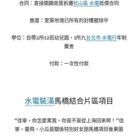
合同：直接開闢商簽拆遷
松山區 水電
抵償合同
進度：室第地塊已所有的封樓撤除中
學位：自帶2所12班幼兒園，1所九
台北市 水電行
年制
黌舍
付款：一次性付款
水電裝潢
馬橋結合片區項目
“佳寧，你怎麼罵我，你是不是從上海回來啊！”佳
寧，靈飛，小瓜是關係特別好女朋馬橋項目後果圖