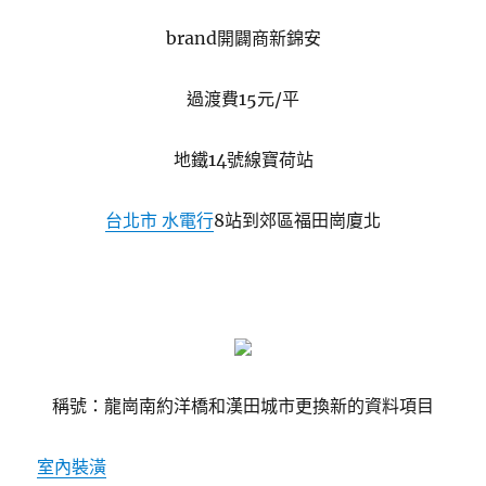
brand開闢商新錦安
過渡費15元/平
地鐵14號線寶荷站
台北市 水電行
8站到郊區福田崗廈北
稱號：龍崗南約洋橋和漢田城市更換新的資料項目
室內裝潢