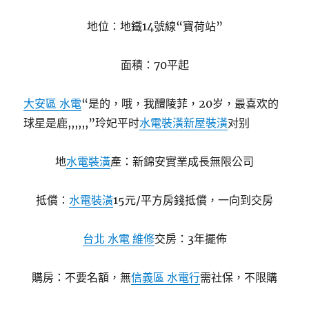
地位：地鐵14號線“寶荷站”
面積：70平起
大安區 水電
“是的，哦，我醴陵菲，20岁，最喜欢的
球星是鹿,,,,,,”玲妃平时
水電裝潢
新屋裝潢
对别
地
水電裝潢
產：新錦安實業成長無限公司
抵償：
水電裝潢
15元/平方房錢抵償，一向到交房
台北 水電 維修
交房：3年擺佈
購房：不要名額，無
信義區 水電行
需社保，不限購