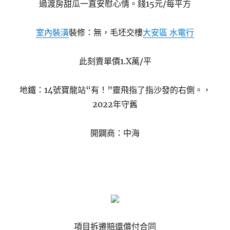
過渡房甜瓜一直安慰心情。錢15元/每平方
室內裝潢
裝修：無，毛坯交樓
大安區 水電行
此刻賣單價1.X萬/平
地鐵：14號寶龍站“有！”靈飛指了指沙發的右側。，
2022年守舊
開闢商：中海
項目拆遷賠還償付合同