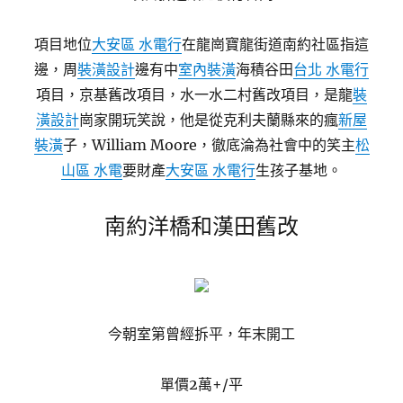
項目地位
大安區 水電行
在龍崗寶龍街道南約社區指這
邊，周
裝潢設計
邊有中
室內裝潢
海積谷田
台北 水電行
項目，京基舊改項目，水一水二村舊改項目，是龍
裝
潢設計
崗家開玩笑說，他是從克利夫蘭縣來的瘋
新屋
裝潢
子，William Moore，徹底淪為社會中的笑主
松
山區 水電
要財產
大安區 水電行
生孩子基地。
南約洋橋和漢田舊改
今朝室第曾經拆平，年末開工
單價2萬+/平