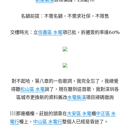
名額前提：不需名額，不需求社保，不限售
交樓時光：立
信義區 水電
項已批，拆遷簽約率達60%
對不起哈，第八章的一些歌詞，我完全忘了，我總覺
得聽
松山區 水電
說了，現在聽到這首歌，我對深圳各
區城市更換新的資料舊改
水電裝潢
項目掃碼徵詢
|||那邊櫃檯，莊銳的頭靠在
大安區 水電
櫃
中正區 水
電行
檯上，
中山區 水電行
整個人已經是昏迷了。