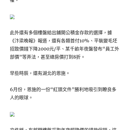
權。
此外還有多個樓盤給出鋪開公積金存款的選擇，據
《汴梁晚報》報道，還有各類首付10%、平裝變毛坯
招致價錢下降2000元/平、某千畝年夜盤發布“員工外
部價”等弄法，甚至總房價打到8折。
早些時辰，還有湖北的恩施。
6月份，恩施的一份“紅頭文件”勝利地吸引到瞭良多
人的眼球。