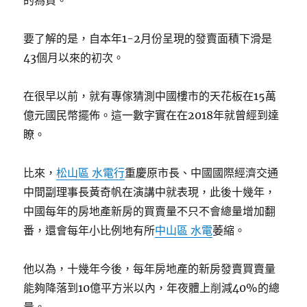
的為負。
要了解的是，自本年1-2月份呈現的發賣面積下滑是
43個月以來的初次。
在很早以前，就有專傢猜測中國樓市的天花板在15萬
億元國民幣擺佈。這一數字實在在2018年就曾經到達
瞭。
比來，
松山區 水電行
重慶原市長、中國國際經濟交通
中間副理事長黃奇帆在演講中就表現，此後十幾年，
中國每年的房地產新房的買賣量不只不會總量增加翻
番，還會每年小比例地有所
中山區 水電
萎縮。
他以為，十幾年今後，每年房地產的新房發賣買賣量
能夠降落到10億平方米以內，年夜體上削減40%的總