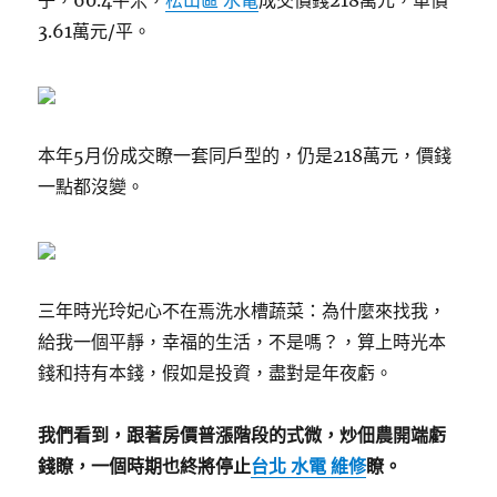
子，60.4平米，
松山區 水電
成交價錢218萬元，單價
3.61萬元/平。
本年5月份成交瞭一套同戶型的，仍是218萬元，價錢
一點都沒變。
三年時光玲妃心不在焉洗水槽蔬菜：為什麼來找我，
給我一個平靜，幸福的生活，不是嗎？，算上時光本
錢和持有本錢，假如是投資，盡對是年夜虧。
我們看到，跟著房價普漲階段的式微，炒佃農開端虧
錢瞭，一個時期也終將停止
台北 水電 維修
瞭。