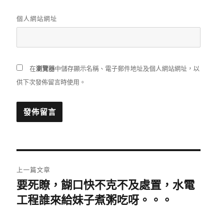
個人網站網址
在
瀏覽器
中儲存顯示名稱、電子郵件地址及個人網站網址，以
供下次發佈留言時使用。
文
上一篇文章
章
要死瞭，餬口快不克不及處置，水電
上
一
工程誰來給妹子煮粥吃呀。。。
導
篇