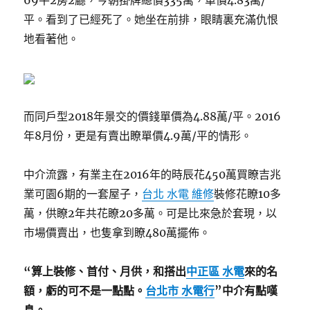
69平2房2廳，今朝掛牌總價335萬，單價4.83萬/
平。看到了已經死了。她坐在前排，眼睛裏充滿仇恨
地看著他。
而同戶型2018年景交的價錢單價為4.88萬/平。2016
年8月份，更是有賣出瞭單價4.9萬/平的情形。
中介流露，有業主在2016年的時辰花450萬買瞭吉兆
業可園6期的一套屋子，
台北 水電 維修
裝修花瞭10多
萬，供瞭2年共花瞭20多萬。可是比來急於套現，以
市場價賣出，也隻拿到瞭480萬擺佈。
“算上裝修、首付、月供，和搭出
中正區 水電
來的名
額，虧的可不是一點點。
台北市 水電行
”中介有點嘆