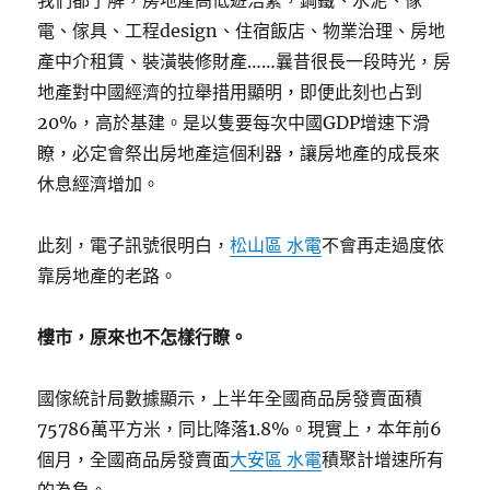
我們都了解，房地產高低遊浩繁，鋼鐵、水泥、傢
電、傢具、工程design、住宿飯店、物業治理、房地
產中介租賃、裝潢裝修財產……曩昔很長一段時光，房
地產對中國經濟的拉舉措用顯明，即便此刻也占到
20%，高於基建。是以隻要每次中國GDP增速下滑
瞭，必定會祭出房地產這個利器，讓房地產的成長來
休息經濟增加。
此刻，電子訊號很明白，
松山區 水電
不會再走過度依
靠房地產的老路。
樓市，原來也不怎樣行瞭。
國傢統計局數據顯示，上半年全國商品房發賣面積
75786萬平方米，同比降落1.8%。現實上，本年前6
個月，全國商品房發賣面
大安區 水電
積聚計增速所有