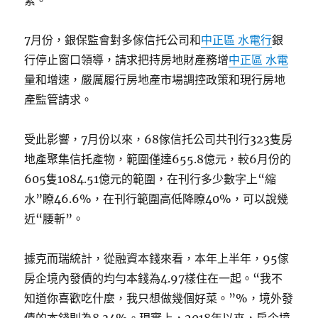
緊。
7月份，銀保監會對多傢信托公司和
中正區 水電行
銀
行停止窗口領導，請求把持房地財產務增
中正區 水電
量和增速，嚴厲履行房地產市場調控政策和現行房地
產監管請求。
受此影響，7月份以來，68傢信托公司共刊行323隻房
地產聚集信托產物，範圍僅達655.8億元，較6月份的
605隻1084.51億元的範圍，在刊行多少數字上“縮
水”瞭46.6%，在刊行範圍高低降瞭40%，可以說幾
近“腰斬”。
據克而瑞統計，從融資本錢來看，本年上半年，95傢
房企境內發債的均勻本錢為4.97樣住在一起。“我不
知道你喜歡吃什麼，我只想做幾個好菜。”%，境外發