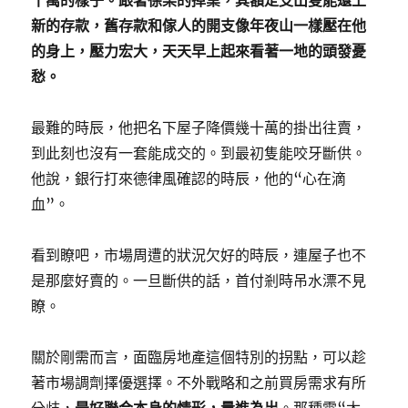
十萬的樣子。跟著徐某的掉業，其額定支出隻能還上
新的存款，舊存款和傢人的開支像年夜山一樣壓在他
的身上，壓力宏大，天天早上起來看著一地的頭發憂
愁。
最難的時辰，他把名下屋子降價幾十萬的掛出往賣，
到此刻也沒有一套能成交的。到最初隻能咬牙斷供。
他說，銀行打來德律風確認的時辰，他的“心在滴
血”。
看到瞭吧，市場周遭的狀況欠好的時辰，連屋子也不
是那麼好賣的。一旦斷供的話，首付剎時吊水漂不見
瞭。
關於剛需而言，面臨房地產這個特別的拐點，可以趁
著市場調劑擇優選擇。不外戰略和之前買房需求有所