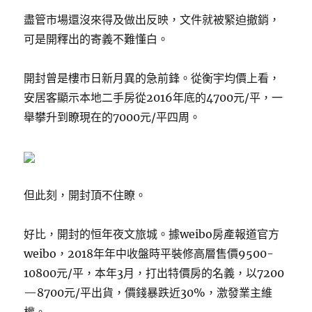
盡管市場還沒來得及做出反映，文件就被緊迫撤銷，
可是開釋出的寄義不難懂白。
開封曾是樓市日新月異的急前鋒。從衡宇均價上看，
安居客顯示本地二手房從2016年底的4700元/平，一
舉攀升到瞭現在的7000元/平四周。
但此刻，開封頂不住瞭。
好比，開封的恒年夜文旅城。據weibo房產報道官方
weibo，2018年年中收盤時平裝修高層售價9500-
10800元/平，本年3月，打出特價房的名義，以7200
—8700元/平出貨，價錢暴跌近30%，激發業主維