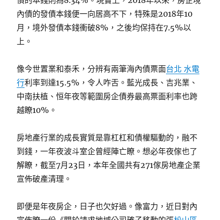
債的本錢則為8.34%。現實上，2018年以來，房企境
內債的發債本錢便一向居高不下，特殊是2018年10
月，境外發債本錢衝破8%，之後均保持在7.5%以
上。
像今世置業和泰禾，分辨有兩筆海內債票面
台北 水電
行
利率到達15.5%，令人咋舌。藍光成長、吉兆業、
中南扶植、恒年夜等範圍房企債券最高票面利率也跨
越瞭10%。
房地產行業的成長實質是靠杠杠和債權驅動的，融不
到錢，一年夜波斗室企曾經陣亡瞭。想必年夜傢也了
解瞭，截至7月23日，本年全國共有271傢房地產企業
宣佈破產清理。
即便是年夜房企，日子也欠好過。像富力，近日對內