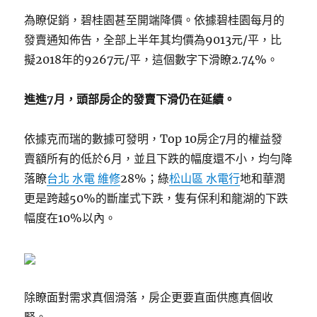
為瞭促銷，碧桂園甚至開端降價。依據碧桂園每月的
發賣通知佈告，全部上半年其均價為9013元/平，比
擬2018年的9267元/平，這個數字下滑瞭2.74%。
進進7月，頭部房企的發賣下滑仍在延續。
依據克而瑞的數據可發明，Top 10房企7月的權益發
賣額所有的低於6月，並且下跌的幅度還不小，均勻降
落瞭
台北 水電 維修
28%；綠
松山區 水電行
地和華潤
更是跨越50%的斷崖式下跌，隻有保利和龍湖的下跌
幅度在10%以內。
除瞭面對需求真個滑落，房企更要直面供應真個收