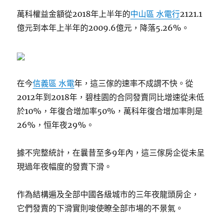
萬科權益金額從2018年上半年的
中山區 水電行
2121.1
億元到本年上半年的2009.6億元，降落5.26%。
在今
信義區 水電
年，這三傢的速率不成謂不快。從
2012年到2018年，碧桂園的合同發賣同比增速從未低
於10%，年復合增加率50%，萬科年復合增加率則是
26%，恒年夜29%。
據不完整統計，在曩昔至多9年內，這三傢房企從未呈
現過年夜幅度的發賣下滑。
作為結構遍及全部中國各級城市的三年夜龍頭房企，
它們發賣的下滑實則唆使瞭全部市場的不景氣。