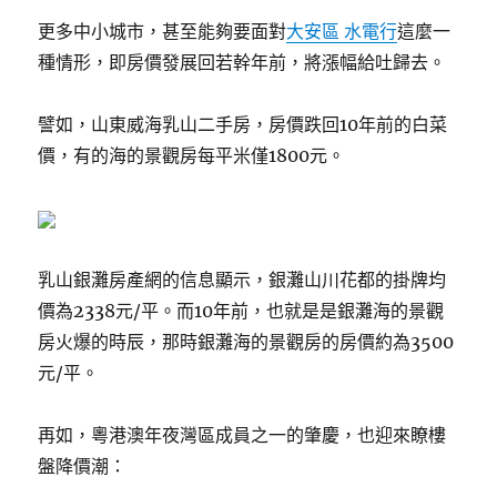
更多中小城市，甚至能夠要面對
大安區 水電行
這麼一
種情形，即房價發展回若幹年前，將漲幅給吐歸去。
譬如，山東威海乳山二手房，房價跌回10年前的白菜
價，有的海的景觀房每平米僅1800元。
乳山銀灘房產網的信息顯示，銀灘山川花都的掛牌均
價為2338元/平。而10年前，也就是是銀灘海的景觀
房火爆的時辰，那時銀灘海的景觀房的房價約為3500
元/平。
再如，粵港澳年夜灣區成員之一的肇慶，也迎來瞭樓
盤降價潮：