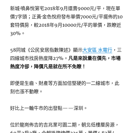
新城·噴鼻悅第宅2018年9月還賣9000元/平，現在單
價7字頭；正黃·金色悅府發布單價7000元/平擺佈的10
套特價房，較2018年9月10000元/平的單價，跌瞭近
30%。
58同城《公民安居指數陳述》顯示
大安區 水電行
，三
四線城市找房熱度降27%。
凡是來說量在價先，市場
熱度冷卻，降價凡是就在所不免瞭！
即便是生齒、財產等方面加倍堅硬的一二線城市，此
刻也漲不動瞭。
好比上一輪牛市的出發點——深圳。
位於龍崗佈吉的吉兆業可園二期，朝北低樓層房源，