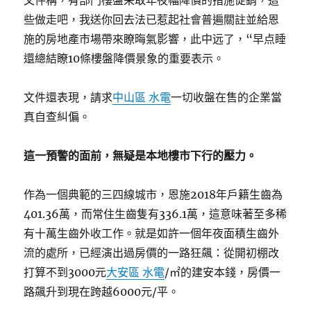
文件稱，有部門樓盤采取年夜幅降價的措施促銷，這
些做走吧，我送你回去法已惹起社會普遍關註並給恩
施的房地產市場帶來瞭晦氣影響，此中远了，“早点睡
還總結瞭10條樓盤降價景象的重要表示。
文件還表現，請求
中山區 水電
一切收盤在售的企業當
真自查糾偏。
這一預警的面前，無疑是本地樓市下行的壓力。
作為一個典範的三四線城市，恩施2018年戶籍生齒為
401.36萬，而常住生齒隻有336.1萬，這意味著至多稀
有十萬生齒外收工作。就是如許一個年夜面積生齒外
流的處所，已經演出過房價的一路狂飆：從開初棚改
打算不到3000元
大安區 水電
/㎡的建安本錢，房價一
路飆升到現在跨越6000元/平。