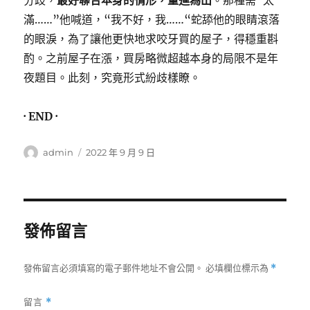
分歧，
最好聯合本身的情形，量進為出
。那種需“太
滿……”他喊道，“我不好，我……“蛇舔他的眼睛滾落
的眼淚，為了讓他更快地求咬牙買的屋子，得穩重斟
酌。之前屋子在漲，買房略微超越本身的局限不是年
夜題目。此刻，究竟形式紛歧樣瞭。
· END ·
作
發
admin
2022 年 9 月 9 日
者
佈
日
期:
發佈留言
發佈留言必須填寫的電子郵件地址不會公開。
必填欄位標示為
*
留言
*