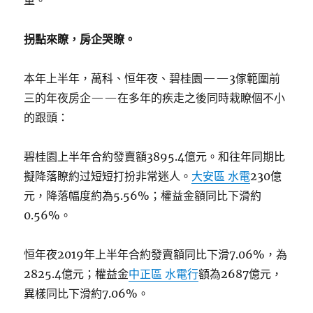
量。
拐點來瞭，房企哭瞭。
本年上半年，萬科、恒年夜、碧桂園——3傢範圍前
三的年夜房企——在多年的疾走之後同時栽瞭個不小
的跟頭：
碧桂園上半年合約發賣額3895.4億元。和往年同期比
擬降落瞭約过短短打扮非常迷人。
大安區 水電
230億
元，降落幅度約為5.56%；權益金額同比下滑約
0.56%。
恒年夜2019年上半年合約發賣額同比下滑7.06%，為
2825.4億元；權益金
中正區 水電行
額為2687億元，
異樣同比下滑約7.06%。