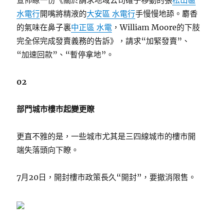
宣佈瞭一份《關於請求地域公司確子移動的張
松山區
水電行
開嘴將精液的
大安區 水電行
手慢慢地舔。麝香
的氣味在鼻子裏
中正區 水電
，William Moore的下肢
完全保完成發賣義務的告訴》，請求“加緊發賣”、
“加速回款”、“暫停拿地”。
02
部門城市樓市起變更瞭
更直不雅的是，一些城市尤其是三四線城市的樓市開
端失落頭向下瞭。
7月20日，開封樓市政策長久“開封”，要撤消限售。