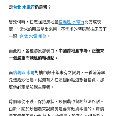
走
台北 水電行
仍是留？
曾幾何時，任志強把房地產
信義區 水電行
比方成夜
壺，“需求的時辰拿出來用，不需求的時辰就往床底下
一踢”
台北 水電 維修
。
而此刻，各種跡象都表白，
中國房地產市場，正迎來
一個嚴重而深遠的轉機點。
面
信義區 水電
對樓市數十年未有之變局，一首涼涼率
先送給炒佃農。假如有人在這個節點還想著投資，那
麼他必定是悲觀主義者。
房價即便不跌，保持原狀，炒佃農也曾經無法忍耐。
由於，關於炒佃農來說購房是要有融資本錢的，房價