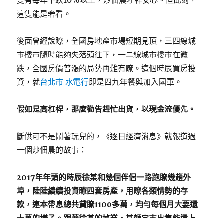
隻有每年下跌10%以上，炒佃農才幹安心。但此刻，
這隻能是奢看。
後面曾經說瞭，全國房地產市場短期見頂，三四線城
市樓市隨時能夠失落頭往下，一二線城市樓市在微
跌，全國房價普漲的局勢再難有瞭。這個時辰買房投
資，就
台北市 水電行
即是四九年餐與加入國軍。
假如是高杠桿，那麼勸告趕忙出貨，以現金流優先。
斷供可不是鬧著玩兒的，《逐日經濟消息》就報道過
一個炒佃農的故事：
2017年年頭的時辰徐某和幾個伴侶一路跑瞭幾趟外
埠，陸陸續續投資瞭四套房產，用瞭各類情勢的存
款，連本帶息總共貸瞭1100多萬，均勻每個月大要還