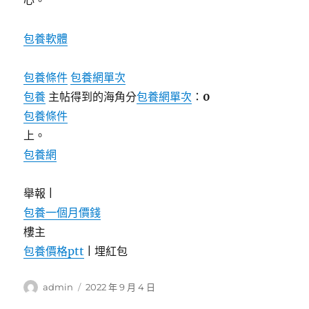
心。
包養軟體
包養條件
包養網單次
包養
主帖得到的海角分
包養網單次
：
0
包養條件
上。
包養網
舉報 |
包養一個月價錢
樓主
包養價格ptt
|
埋紅包
作
發
admin
2022 年 9 月 4 日
者
佈