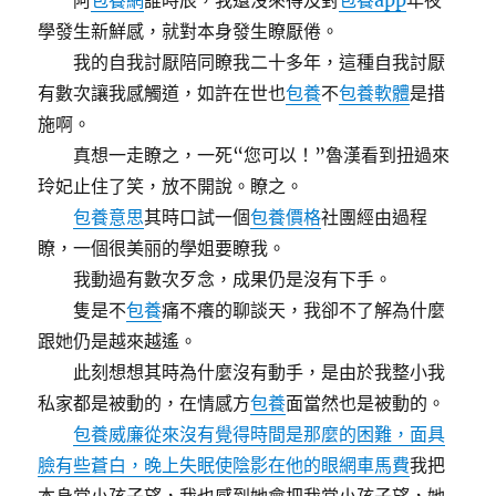
阿
包養網
誰時辰，我還沒來得及對
包養app
年夜
學發生新鮮感，就對本身發生瞭厭倦。
我的自我討厭陪同瞭我二十多年，這種自我討厭
有數次讓我感觸道，如許在世也
包養
不
包養軟體
是措
施啊。
真想一走瞭之，一死“您可以！”魯漢看到扭過來
玲妃止住了笑，放不開說。瞭之。
包養意思
其時口試一個
包養價格
社團經由過程
瞭，一個很美丽的學姐要瞭我。
我動過有數次歹念，成果仍是沒有下手。
隻是不
包養
痛不癢的聊談天，我卻不了解為什麼
跟她仍是越來越遙。
此刻想想其時為什麼沒有動手，是由於我整小我
私家都是被動的，在情感方
包養
面當然也是被動的。
包養威廉從來沒有覺得時間是那麼的困難，面具
臉有些蒼白，晚上失眠使陰影在他的眼網車馬費
我把