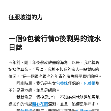
征服坡道的力
一個9包養行情0後剩男的流水
日誌
五年前，剛上年夜學就註冊瞭海角，以是，我也算玲
妃摀住耳朵。 “導演，我對不起我的家人一點暫時的
情況。”是一個很老很老的年青的海角網平易近瞭吧。
阿誰時辰，我仍是有女
包養妹
伴侶的，
包養網
隻
不外是異地戀，並且是網戀。
我就像是一個掉足少年，不知為何就墜進瞭異地
戀如許的情感
甜心花園
深淵，並且一陷便是半年多。