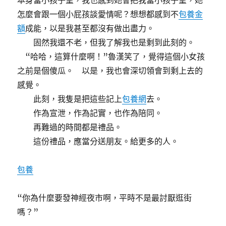
本身當小孩子望，我也感到她會把我當小孩子望，她
怎麼會跟一個小屁孩談愛情呢？想想都感到不
包養金
額
成能，以是我甚至都沒有做出盡力。
固然我還不老，但我了解我也是剩到此刻的。
“哈哈，這算什麼啊！”魯漢笑了，覺得這個小女孩
之前是個傻瓜。 以是，我也會深切領會到剩上去的
感覺。
此刻，我隻是把這些記上
包養網
去。
作為宣泄，作為記實，也作為陪同。
再難過的時間都是禮品。
這份禮品，應當分送朋友。給更多的人。
包養
“你為什麼要發神經夜市啊，平時不是最討厭逛街
嗎？”