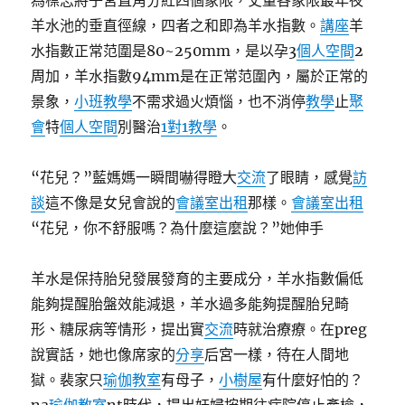
為標志將子宮直角分紅四個象限，丈量各象限最年夜
羊水池的垂直徑線，四者之和即為羊水指數。
講座
羊
水指數正常范圍是80~250mm，是以孕3
個人空間
2
周加，羊水指數94mm是在正常范圍內，屬於正常的
景象，
小班教學
不需求過火煩惱，也不消停
教學
止
聚
會
特
個人空間
別醫治
1對1教學
。
“花兒？”藍媽媽一瞬間嚇得瞪大
交流
了眼睛，感覺
訪
談
這不像是女兒會說的
會議室出租
那樣。
會議室出租
“花兒，你不舒服嗎？為什麼這麼說？”她伸手
羊水是保持胎兒發展發育的主要成分，羊水指數偏低
能夠提醒胎盤效能減退，羊水過多能夠提醒胎兒畸
形、糖尿病等情形，提出實
交流
時就治療療。在preg
說實話，她也像席家的
分享
后宮一樣，待在人間地
獄。裴家只
瑜伽教室
有母子，
小樹屋
有什麼好怕的？