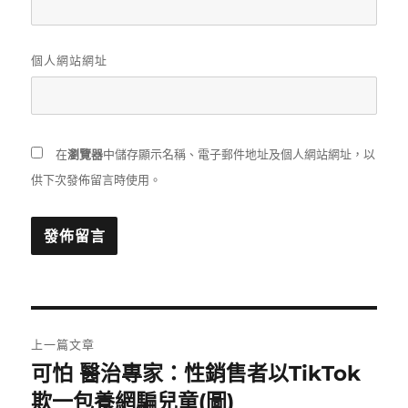
個人網站網址
在
瀏覽器
中儲存顯示名稱、電子郵件地址及個人網站網址，以
供下次發佈留言時使用。
文
上一篇文章
章
可怕 醫治專家：性銷售者以TikTok
上
一
欺一包養網騙兒童(圖)
導