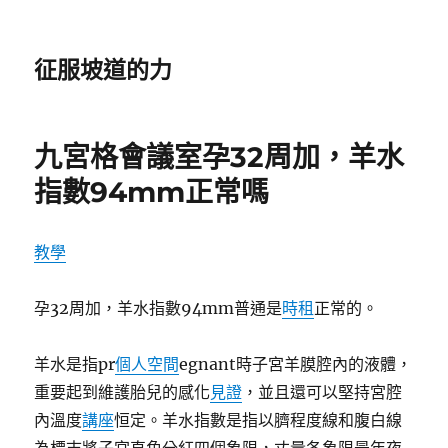
征服坡道的力
九宮格會議室孕32周加，羊水
指數94mm正常嗎
教學
孕32周加，羊水指數94mm普通是
時租
正常的。
羊水是指pr
個人空間
egnant時子宮羊膜腔內的液體，
重要起到維護胎兒的感化
見證
，並且還可以堅持宮腔
內溫度
講座
恒定。羊水指數是指以臍程度線和腹白線