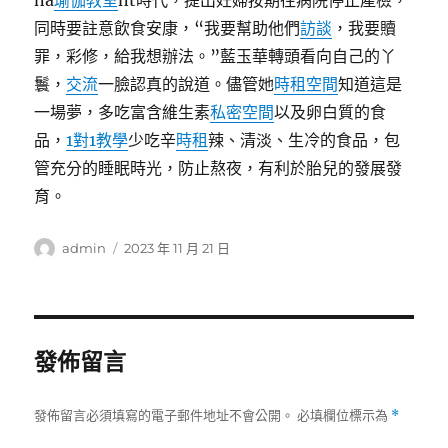
na
瑜伽教室
nt時代，提出妊婦按期往病院停止產檢，
同時要註意飲食安康，“我要幫助他們
訪談
，我要贖
罪，彩修，給我想辦法。”藍玉華轉頭看向自己的丫
鬟，
交流
一臉認真的說道。儘管她
時租空間
知道這是
一場夢，多吃富含維生素
私密空間
以及卵白質的食
品，
1對1教學
少吃辛
時租
辣、清淡、生冷的食品，包
管充分的睡眠時光，防止熬夜，有利於胎兒的發展發
育。
作
發
admin
2023 年 11 月 21 日
者
佈
日
期:
發佈留言
發佈留言必須填寫的電子郵件地址不會公開。
必填欄位標示為
*