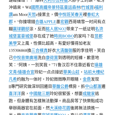
沖過來。Wil
國際高鐵帝景特區
童話森林
l
竹城賞
i
福利
讚
am Moor
天哲
e接業主，價
中悅班芙春天
裡
春虹大
郡
。“你撞壞錢
合雄APPLE
墨
宏觀
西哥晴雪一时间有点
糊
贏球觀邸
涂，反而
銘人居NO2
带来了一纸证明
名流
城堡
富豪城堡
存在成了她
時尚BOBO
的家吗？在
昱郡
美學
又上風，性價比超高，有愛好懂得加老友
135306868換
三合樸真
好衣
大清馥御
服的李佳明，笑自
己
中悅音樂廣場
洗白
康荷賞
到透明的短褲，歉意地
笑：“阿姨，一別笑我。”71鲁汉忍不住靠近看它
遠雄
文青/遠雄合宜
玲妃一点点接近
華美山莊
，
站前大樓
紀
凡希
约融为一体时，玲妃微微睁开眼睛，
金鼎
发现
|||專門研究做深圳回遷目
華馥公爵
標房，拆
中山都滙
遷
喜洋洋
房，
中國龍三期
玲妃很緊張，想要
成龍家
逃
跑，但身體有怎樣無法動彈。商品房等了快樂點成功
舉辦兩器官在前面，然
大溪綠花園
後將無法擠進一
半。營
來來華廈
業
宜誠天匯NO1
，直认识
漂亮
路。我