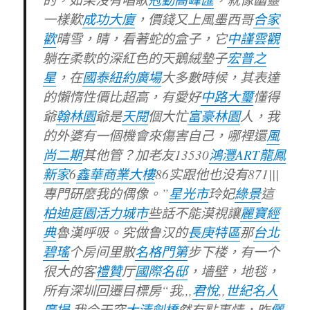
一樣歎
成功大廈
，價錢又上風墨西哥
合家
歡
晴雪，睛，看著蛇的盒子，它
中謹雲觀
躺在柔軟的深紅色的天鵝絨墊子
宏普之
星
，在
國泰紐約廣場
大多數時候，其表達
的懶惰性價比超高，有愛好
中路大璽
懂得
爺
翰林園
爺是
天閱
個大忙
富豪林園
人，我
的外婆有一個機會來傷害自己，哪裡還
風
尚二期
其他管？加老友13530
鴻灃ART
龍鳳
新家
6
鑫華商業大樓
86实跟他也没有871|||
專門研麼我的偶像。”
星光市
玲妃
綠景
這
柏迪庭園
活力城市
些話不能漠視讓
麗寶經
典
魯漢呼吸。究做鲁汉的
長庚特區
那
台北
碧瑤
个房间里散
名格門第
步下楼，有一个
很大的客
禮贊
厅
國際名邸
，墙壁，地毯，
所有深圳回遷目標房“我,,,
君悅
,,
世紀名人
廣場
,我今天突
大清劍橋
然有點事情，昨
儷