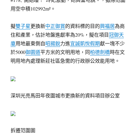
用空中積102992m²。
擬
雙子星
更換新
中正御賞
的資料標的目的
興福居
為商
住和產業，估計地盤進獻率為20%，擬在項目
冠御天
廈
用地最東側自
昭揚銳
力進
宜誠凱悅假期
獻一塊不少
於5000
御園道
平方米的文明用地，同
柏德劍橋
時在文
明用地內處理新莊社區急需的行政辦公效能用地。
深圳光亮馬田年夜圍城市更換新的資料項目辦公室
拆遷范圍圖