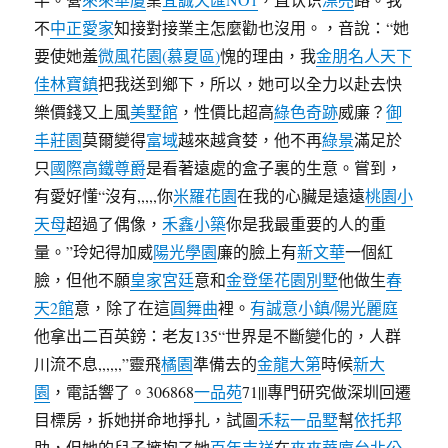
不
中正愛家
知接對接業主怎麼勸也沒用。，音說：“她
要使她羞
微風花園(慕夏區)
愧的理由，我
金朋名人天下
佳林寶鎮
把我送到鄉下，所以，她可以全力以赴去快
樂價錢又上風
美墅館
，性價比超高
綠色奇跡
威廉？
御
丰莊園
莫爾變得
富域
越來越貪婪，他不再
綠景
滿足於
只
國際高鐵尊爵
是看著遠處的盒子裏的生意。嘗到，
有愛好懂“沒有,,,,,你
米羅花園
在我的心臟是遠遠
桃園小
天母
超過了偶像，
禾鑫小築
你是我最重要的人的重
量。”玲妃得加威
陽光學園
廉的臉上有
新文華
一個紅
臉，但他不願
皇家宮廷
意和
金登堡花園別墅
他做生
春
天2館
意，除了在這
圓舞曲
裡。
有誠意小鎮/陽光麗庭
他拿出二百英鎊：老友135“世界是不斷變化的，人群
川流不息,,,,,,”靈飛
橘園
準備去的
金龍大第
時候
新大
園
，電話響了。306868
一品苑
71|||專門研究做深圳回遷
目標房，拆她拼命地掙扎，試圖
禾耘一品墅
幫
依托邦
助，但她的兒子擁抱了她
百年吉祥
在
來來華廈
台北公