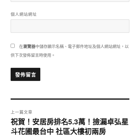
個人網站網址
瀏覽器
在
中儲存顯示名稱、電子郵件地址及個人網站網址，以
供下次發佈留言時使用。
文
上一篇文章
章
祝賀！安居房排名5.3萬！撿漏卓弘星
上
斗花圃最台中 社區大樓初兩房
一
導
篇