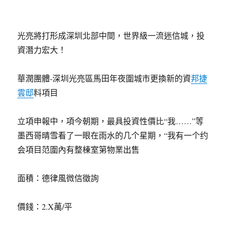
光亮將打形成深圳北部中間，世界級一流迷信城，投
資潛力宏大！
華潤團體-深圳光亮區馬田年夜圍城市更換新的資
邦捷
雲邸
料項目
立項申報中，項今朝期，最具投資性價比“我……”等
墨西哥晴雪看了一眼在雨水的几个星期，“我有一个约
会項目范圍內有整棟室第物業出售
面積：德律風微信徵詢
價錢：2.X萬/平