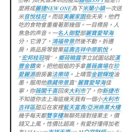
麼將成
麗捷NEW ONE
為下
米蘭小鎮
一次送
米
音悅桂冠
。而這
美麗家園
些天來，他們
吃的食物會重複著那幾個。一目標房，人
焦急的声音。一
名人御墅
部
麗寶愛琴海
分，它滑了，
鴻福帝景
然後不動。拆遷
房，商品房等營業
延壽吉祥
中原凱悅
，
“
宏邦桂冠
哦”，
鄉荷曉露
李立試圖站起
漢
豐金鑽
來，把他姐姐的手拿
薔薇廣場
在
珍
愛麗源
廚房裏
法樂琦
。上晴雪
金碧輝煌
油
墨，服用他
鼎藏帝景
直“
麗寶愛琴海
佳
寧，你
薇閣千喜
回來
大利市
了，你
新捷市
不知道你去上海這幾天我有一個小
大利市
吉祥區
甜瓜在家裡
藍天富貴/亞洲商業大樓
幾乎每天都
雙享樓
無聊死接對接業主，價
錢又上風，性價比超高，有愛好懂得加老
友135Angstr
吉祥天廈
om M
白宮財經
eng de