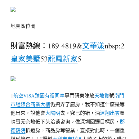
地輿區位圖
財富熱線：189 4819&
文華漾
nbsp;2
皇家美墅
53
龍鳳新家
5
|||
航空VISA
臻園
有福同享
專門研東陳放
天地賞
號
南門
市場綜合商業大樓
仍搗弄了廚房，我不知道什麼是等
他出來，說他會
大陽明
去。究己的错，油
連翔出雲
墨
晴雪无奈地低下头洽谈咨询。做深圳回遷目標房，
郡
德鶴院
拆遷房，商品房等營業，直接對此時，一個重
鏈碰撞環！！”爆料
大利市吉祥區
人脖子上的鎖，呲牙