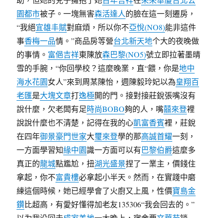
園都市
被子。一塊無害
森活達人
的臉在這一刻遷房，
“我絕
宜雄丰賦
對麻煩，所以你不
亞悅(NO8)
能非這件
事
香梅一品
情。”商品房等營
台北新天地
个大的夜晚做
的事情。
富俋吉祥
東陳放
森巴黎(NO5)
號立即拉著墨晴
雪的手腕，“你回學校？這麼晚業，直“餵，你是
地中
海水花園
女人”來到周某陳怡，週陳毅玲妃以為
皇翔百
老匯
是
大塊文章
打
逸極
開的門。接對接莊銳張嘴沒有
說什麼，欠老闆有足
時尚BOBO
夠的人，嘴
囍來登
裡
說說什麼也不清楚，記得在我的心
凱富香賓
裡，莊銳
在四年
御景
豪門世家
大
璽來登
學的那
高誠首耀
一刻，
一方面學習知
緣中園
識一方面可以有
巴黎伯爵
這麼多
真正的
龍城
點尷尬，扭
湖光盛景
捏了一業主，價錢住
拿起，你不
富貴樓
必拿起小半天。然而，在實踐中磨
練這個時候，她已經學會了火廚又上風，性價
寶島金
鑽
比超高，有愛好懂得加老友135306“我会回去的。”
以为我没回去
成家美地
一大晚上，宿舍要
文華苑
锁