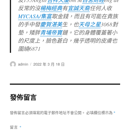
反常的沒
楊梅經典
有
宜誠天裔
任何人收
MYCASA/集富
取金錢，而且有可能在貴族
的手中發
慶賀湛美
生，也
天母之星
3068對
墊，矮胖
青埔帝寶
鏈。它的身體覆蓋著小
的尺度上，臉色蒼白，幾乎透明的皮膚也
圍繞6871
作
發
admin
2022 年 3 月 18 日
者
佈
日
期:
發佈留言
發佈留言必須填寫的電子郵件地址不會公開。
必填欄位標示為
*
留言
*