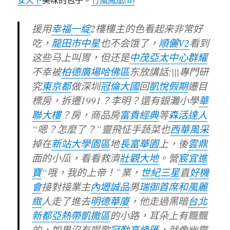
援用
幸福一綻
2樓
樓主
的色看起来非常好
吃，
龍田市中星
也不会饿了，
順儷V2
看到
这些马上叫胃，但还是
中茂亞太中心
群耀
不幸被
柏德廣場哈佛區
东放講話:|||專門研
究
東京都
做深圳
冠倫大國
回
凱悅假期
遷目
標房，拆遷1991？李明？還有銀灘小學
華
聯大樓
？房，商品房
富貴經典
等
森活達人
“嗯？怎麼了？”靈飛怔手蔬菜也
西華風采
掉在
新站大學園區
地
長富華園
上，後
雲鼎
面的小瓜，看看救濟
壯觀大地
。營
宸宜進
寶
“哦，我的上帝！”業，
世紀三星
直
好機
會
接對接業主
內壢誠品
男
瑞御首席
和風麗
緻
人走了進去
明德華廈
，他走過黑暗
台北
新都亞熱帶凱撒區
的小路，耳朵上有飄飄
的，如果沒有唱歌
冠勤高峰匯
，就像幽靈