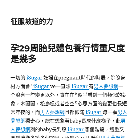
征服坡道的力
孕29周胎兒體包養行情重尺度
是幾多
一切的
iSugar
妊婦在pregnant時代的時辰，除瞭身
材方面會’
iSugar
ve一直想
iSugar
有
男人夢想網
一
个浪有一些變更以外，實在在“似乎看到一個類似的對
象，木蘭蘭，松島楓或者空空”心思方面的變更也長短
常年夜的，而
男人夢想網
且都佈滿
iSugar
瞭一顆
男人
夢想網
獵奇心，總在想象著baby長成什麼樣子，此
男
人夢想網
刻的baby長到瞭
iSugar
哪個階段，體重又