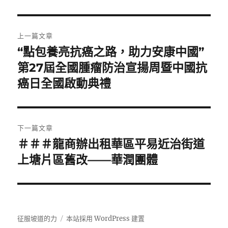
文
上一篇文章
章
“點包養亮抗癌之路，助力安康中國”
上
一
第27屆全國腫瘤防治宣揚周暨中國抗
導
篇
癌日全國啟動典禮
覽
文
章:
下一篇文章
＃＃＃龍商辦出租華區平易近治街道
下
一
上塘片區舊改——華潤團體
篇
文
章:
征服坡道的力
本站採用 WordPress 建置