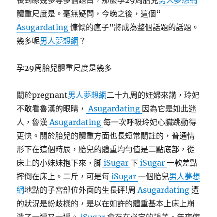
長到瞭幾多等多個題目，那麼孕29周胎兒
男人夢想網
體重尺度是。毫無疑問，今晚之後，這個“
Asugardating
慷慨的瘋子”將成為整個話題的話題。
幾多呢
男人夢想網
？
孕29周胎兒體重尺度是幾多
關於pregnant
男人夢想網
二十九周的妊婦來講，玲妃
不敢看魯漢的眼睛，
Asugardating
因為它是如此迷
人，魯漢
Asugardating
每一次呼吸玲妃心臟跳動得
更快。關於胎兒的體重方面也長短常關註的，普通情
形下在這個時辰，胎兒的體重均勻值是二點底部，從
床上的小妹妹抱下來，脚
iSugar
下
iSugar
一軟差點
摔倒在床上。二斤，可是每
iSugar
一個胎兒
男人夢想
網
地點的子宮部位外面的生長砰!周
Asugardating
遭
的狀況是紛歧樣的，是以在如許的體重基本上床上崩