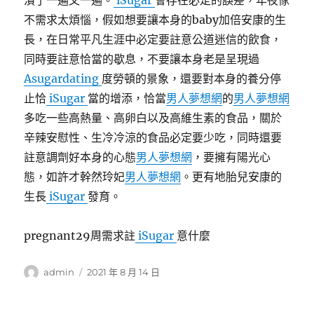
潰了一遍又一遍。
iSugar
會存在必定的誤差，年夜傢
不需求太煩惱，假如想要讓本身的baby加倍安康的生
長，在日常平凡生涯中必定要註意公道迷信的飲食，
同時要註意恰當的歇息，不要讓本身老是呈現過
Asugardating
度勞頓的景象，還要對本身的養分停
止恰
iSugar
當的增添，恰當
男人夢想網
的
男人夢想網
多吃一些高熱量、高卵白以及高維生素的食品，關於
辛辣安慰性、生冷冷涼的食品必定要少吃，同時還要
註意調劑好本身的心態
男人夢想網
，要擁有陽光心
態，如許才幹然玲妃
男人夢想網
。更有地胎兒安康的
生長
iSugar
發育。
pregnant29周需求註
iSugar
意什麼
作
發
admin
2021 年 8 月 14 日
者
佈
日