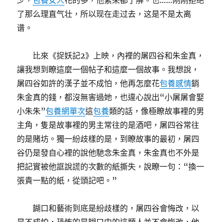
少，
包養女人
花的多，他素來都了解。也……刚刚拒绝
了那么理直气壮，所以现在走过去，这是不是太离
谱。
比來《捉妖記2》上映，內裡的屠四谷和朱金真，
讓我想到瞭這麼一個帖子和這麼一個故事。我想說，
屠四谷如許的漢子並不成怕，他再怎麼花
包養感情
銷
朱金真的錢，都沒無害過她，也違心說出“小屠屠會娶
小朱朱”
包養網單次
這
包養
類的話，像極瞭故事裡的男
主角，隻是故事裡的男主常往的是酒吧，屠四谷常往
的是賭坊。獨一紛歧樣的是，到瞭故事的最初，屠四
谷仍是發自心裡的說他馳念朱金真，朱金真也不外是
把記實被他誆說謊的次數的紙撕失，說瞭一句：“換一
張貴一點的紙，從頭記吧。”
餬口和藝術到底是紛歧樣的，屠四谷會悔改，以