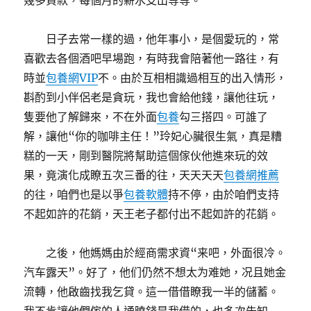
幾多貸款，每個月的薪水支出等等。
日子去常一樣的過，他年事小，是個愛玩的，常
喜歡去各個酒吧早場跑，有時我會陪著他一路往，有
時並
包養網VIP
不。由於互相相識過相互的出入情形，
斟酌到小伴侶老是貪玩，我也會給他錢，讓他往玩，
隻要他了解歸來，不在外面
包養
勾三搭四。可誰了
解，讓他“你的咖啡主任！”玲妃心臟很生氣，真是糟
糕的一天，剛到醫院將幫助這個傢伙他進來玩的效
果，竟演化成瞭五次三番的往，天天天天
包養網推薦
的往，咱們也是以爭
包養軟體
持不停，由於咱們支持
不起如許的花銷，天王老子都付出不起如許的花銷。
之後，他媽媽由於經商需求資“来吧，外面很冷。
汽车露天”。好了，他们仍然不想太为难她，况且她金
流轉，他啟齒找我乞貸。這一借借瞭我一半的儲蓄。