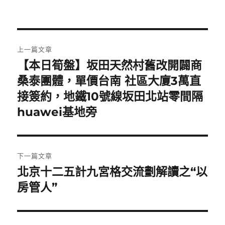
文
上一篇文章
章
【本日筍盤】坂田天然村舊改開闢商
上
一
桑泰團體，單價台南 社區大廈3萬直
導
篇
接簽約，地鐵10號線坂田北站零間隔
覽
文
huawei基地旁
章:
下一篇文章
北京十二五計九宮格交流劃解讀之“以
下
一
房管人”
篇
文