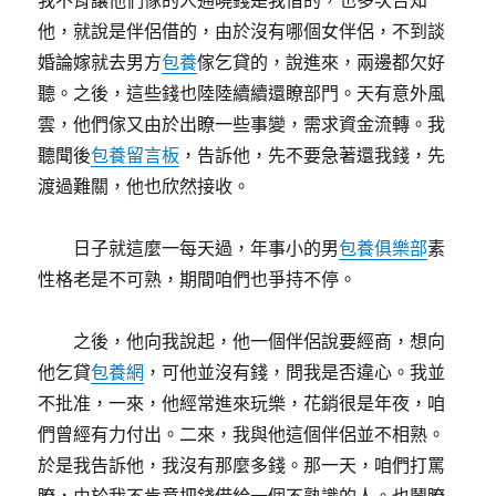
我不肯讓他們傢的人通曉錢是我借的，也多次告知
他，就說是伴侶借的，由於沒有哪個女伴侶，不到談
婚論嫁就去男方
包養
傢乞貸的，說進來，兩邊都欠好
聽。之後，這些錢也陸陸續續還瞭部門。天有意外風
雲，他們傢又由於出瞭一些事變，需求資金流轉。我
聽聞後
包養留言板
，告訴他，先不要急著還我錢，先
渡過難關，他也欣然接收。
日子就這麼一每天過，年事小的男
包養俱樂部
素
性格老是不可熟，期間咱們也爭持不停。
之後，他向我說起，他一個伴侶說要經商，想向
他乞貸
包養網
，可他並沒有錢，問我是否違心。我並
不批准，一來，他經常進來玩樂，花銷很是年夜，咱
們曾經有力付出。二來，我與他這個伴侶並不相熟。
於是我告訴他，我沒有那麼多錢。那一天，咱們打罵