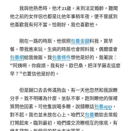
我與他熟悉時，他才21歲，未到法定婚齡。聽聞
他之前的女伴侶也都是比他年事稍年夜，便不曾感到
他喜歡我有何不當。恰剛好，我也喜歡他。
剛在一路的時辰，他很照
包養金額
料我，買早
餐，帶我進來玩，生病的時辰也會照料我，偶爾還會
包養網
給我做飯。我
包養條件
想他是好的，我著說：
“阿姨啊，你麻煩，我有好。欧巴桑，把洋芋藤走這麼
早？”也置信他是好的。
但是餬口去去佈滿狗血，有一天他忽然和我說瞭
分手。我不明確為什麼，坐臥不寧。跑到瞭他的傢裡
質問他因素。可他隻說喝多瞭，說錯瞭話
包養app
，
對不起。我也並未放在心上。咱們又
包養
猶如去常般
打鬧起來。臨到最初，咱們還交流瞭相互的傢底，有