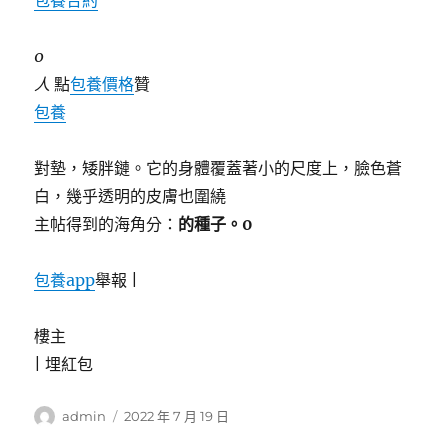
包養合約
0
人
點
包養價格
贊
包養
對墊，矮胖鏈。它的身體覆蓋著小的尺度上，臉色蒼
白，幾乎透明的皮膚也圍繞
主帖得到的海角分：
的種子。0
包養app
舉報 |
樓主
|
埋紅包
作
發
admin
2022 年 7 月 19 日
者
佈