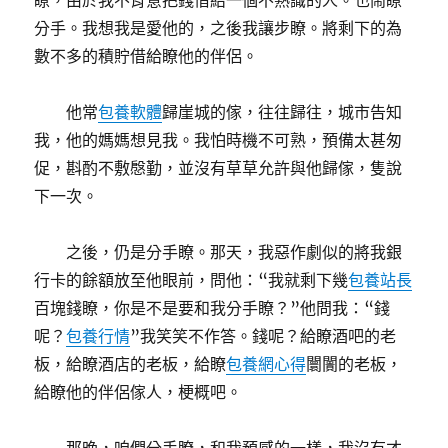
瞭，由於我不肯意把錢借給一個不熟識的人。也鬧瞭
分手。我想我是愛他的，之後我讓步瞭。將剩下的為
數不多的積貯借給瞭他的伴侶。
他常
包養軟體
歸崖城的傢，往往歸往，城市告知
我，他的媽媽想見我。我怕時機不可熟，預備太甚匆
促，斟酌不敷慇勤，並沒有草草允許與他歸傢，隻說
下一次。
之後，仍是分手瞭。那天，我惡作劇似的將我銀
行卡的餘額放至他眼前，問他：“我就剩下幾
包養站長
百塊錢瞭，你是不是要和我分手瞭？”他問我：“錢
呢？
包養行情
”我笑笑不作答。錢呢？給瞭酒吧的老
板，給瞭酒店的老板，給瞭
包養網心得
闤闠的老板，
給瞭他的伴侶傢人，梗概吧。