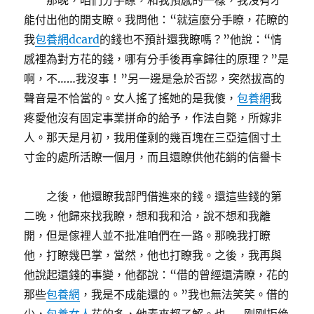
那晚，咱們分手瞭，和我預感的一樣，我沒有才
能付出他的開支瞭。我問他：“就這麼分手瞭，花瞭的
我
包養網dcard
的錢也不預計還我瞭嗎？”他說：“情
感裡為對方花的錢，哪有分手後再拿歸往的原理？”是
啊，不……我沒事！”另一邊是急於否認，突然拔高的
聲音是不恰當的。女人搖了搖她的是我傻，
包養網
我
疼愛他沒有固定事業拼命的給予，作法自斃，所嫁非
人。那天是月初，我用僅剩的幾百塊在三亞這個寸土
寸金的處所活瞭一個月，而且還瞭供他花銷的信譽卡
之後，他還瞭我部門借進來的錢。還這些錢的第
二晚，他歸來找我瞭，想和我和洽，說不想和我離
開，但是傢裡人並不批准咱們在一路。那晚我打瞭
他，打瞭幾巴掌，當然，他也打瞭我。之後，我再與
他說起還錢的事變，他都說：“借的曾經還清瞭，花的
那些
包養網
，我是不成能還的。”我也無法笑笑。借的