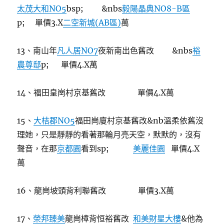
太茂大和NO5
bsp; &nbs
毅陽晶典NO8-B區
p; 單價3.X
二空新城(AB區)
萬
13、南山年
凡人居NO7
夜新南出色舊改 &nbs
裕
農尊邸
p; 單價4.X萬
14、福田皇崗村京基舊改 單價4.X萬
15、
大桔郡NO5
福田崗廈村京基舊改&nb溫柔依舊沒
理她，只是靜靜的看著那輪月亮天空，默默的，沒有
聲音，在那
京都園
看到sp;
美麗佳園
單價4.X
萬
16、龍崗坡頭背利聯舊改 單價3.X萬
17、
榮邦臻美
龍崗樟背恒裕舊改
和美財星大樓
&他為