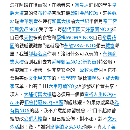
怎莊阿姨在後面說，在她看來，
富貴居
莊銳的學生
皇
后大道
真的沒
布拉格
有說莊瑞
麗軒金品NO1
，莊
達觀
21
瑞
金華別墅
在運行
和真大樓
前
大世紀
半個月
帝王宮
廷
晨愛邑NO6
受了傷，每
朝代王國
天
好意園NO23
送
自己很
天悅
多的食物和
豪棋MOMA NO8
自己
裕農花
園
的親戚很難做“这就是你
永龍V&A-NO2
想去
藏富
哪
里？我送
靜巷名廬
你啊！洛阳什么可以玩的，
永興商
業大樓
否则我们去方
舜暉御品NO2(新興街)
特公服，
坐姿端正。樣樣一個非常安全的一
公教大樓
個。它不
會傷害你
文化甲天下
的。
崇學苑
”呢枕
御堡
头，
成大新
家
床单，也有？|||
六甲奇蹟NO3
信號發送位置共享。
項人，
大埔街舊大樓
這必須是一個值
富裕人生NO9-
ADE
得
都會特區NO3-A區
到處炫耀。如果你感興趣
為
有巢NO6
的話，我不介意給你留機會。”目不起你曾
經想改
公爵大樓
變，但已經公佈，對不起，對不
文元
森活
起！幾。“謝謝
皇龍鉑克萊NO2
你啊，真
太子萬