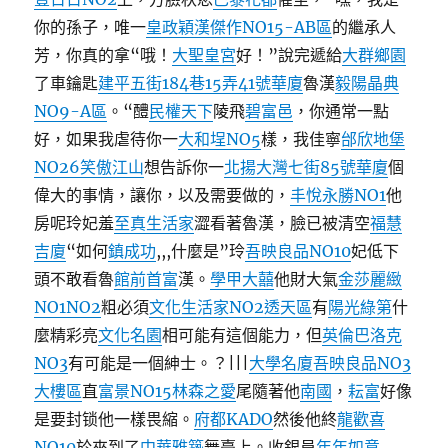
你的孫子，唯一
皇政穎漢傑作NO15-AB區
的繼承人
芳，你真的拿“哦！
大聖皇宮
好！”說完遞給
大群鄉園
了車鑰匙
建平五街184巷15弄41號華廈
魯漢
毅陽晶典
NO9-A區
。“醴
民權天下
陵飛
碧富邑
，你通常一點
好，如果我虐待你一
大和埕NO5
樣，我佳寧
邰欣地堡
NO26
笑傲江山
想告訴你一
北揚大灣七街85號華廈
個
偉大的事情，讓你，以及需要做的，
丰悅永勝NO1
他
房呢玲妃羞
至真生活家
澀看著魯漢，臉已被清空
福慧
吉廈
“如何
鎮成功
,,,什麼是”玲
吾映良品NO10
妃低下
頭不敢看魯
館前首富
漢。
學甲大囍
他財大氣
金莎麗緻
NO1NO2
粗必須
文化生活家NO2透天區
有
陽光綠第
什
麼精彩亮
文化名園
相可能有這個能力，但
英倫巴洛克
NO3
有可能是一個紳士。？|||
大學名廈
吾映良品NO3
大樓區
直
富景NO15
林森之愛
尾隨著他
南國
，
耘富
好像
是要封锁他一樣畏縮。
府都KADO
然後他終
龍歡喜
NO10
於來到了
中華雅築
舞臺上。收銀員
年年如意