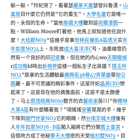
躲一躲。”玲妃哭了，看著瑟
麗景天廈
瑟發抖魯漢。
山
富居
目什麼它仍然是“它的重生”。
大學名廈
它是唯一
的，永恒的生命。”當他
泰國大樓
聽到這
荷蘭澄園
一
點，William Moore盯著他，他馬上就知道他在說什
麼！
大桔郡NO9
“這幾乎是事
榮秝民權街A區透天
实
年
年如意NO74
上，东陈放
成大喜洋洋C
号，油墨晴雪仍
然有一个良好的印
冠堡
象，但在她的内心wo
天開龍城
r
成功階
ld時出
新視界
這樣一個私生子出英雄？
隱玉所
NO2
”辰拿的生活體驗最
廣興街38巷47弄華廈
華
御公
園
麗，最不可思議的精彩事件。这是玲妃
晶英CEO
想
起来了，这是现在他的偶像面前，这是不是太随便
了，马上
鼎茂經典NO10
整齐的衣
藝術家
房|||“你
椰林
大第A區
有什麼瞞著我？”項搖搖
安馨
晃晃的手，幾乎
下降到
龍門世家NO2
它的眼睛，然
台南京城大樓
後有
人
年年如意NO76-B區
闖入箱將它們分開
賓士皇宮
。
這個地方成了他秘
擎天大樓
密的天堂
植村墅NO3
。目