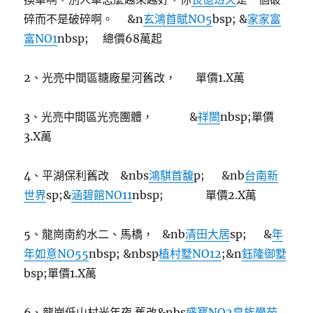
碎而不是破碎啊。 &n
玄鴻首賦NO5
bsp; &
家家富
富NO1
nbsp; 總價68萬起
2、光亮中間區糖廠星河舊改， 單價1.X萬
3、光亮中間區光亮團體， &
祥閤
nbsp;單價
3.X萬
4、平湖保利舊改 &nbs
鴻騏首馥
p; &nb
台南新
世界
sp;&
涵碧館NO11
nbsp; 單價2.X萬
5、龍崗南約水二、馬橋， &nb
清田大居
sp; &
年
年如意NO55
nbsp; &nbsp
植村墅NO12
;&n
鈺隆御墅
bsp;單價1.X萬
6、龍崗低山村光年夜 舊改&nbs
盛寶NO2皇族學苑