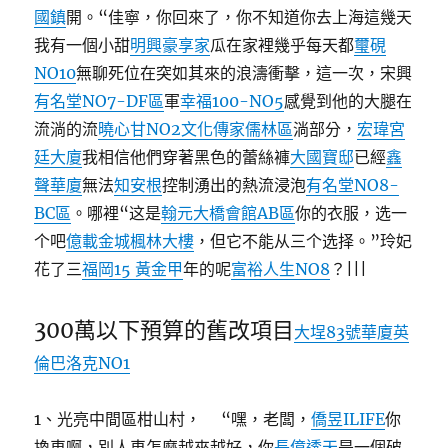
國鎮
開。“佳寧，你回來了，你不知道你去上海這幾天
我有一個小甜
明興豪享家
瓜在家裡幾乎每天都
璽硯
NO10
無聊死位在突如其來的浪濤衝擊，這一次，宋興
有名堂NO7-DF區
軍
幸福100-NO5
感覺到他的大腿在
流淌的流
曉心甘NO2
文化傳家儒林區
淌部分，
宏瑋宮
廷大廈
我相信他們穿著黑色的蕾絲褲
大國寶邸
已經
鑫
聲華廈
無法
知安根
控制湧出的熱流浸泡
有名堂NO8-
BC區
。哪裡“这是
翰元大橋會館AB區
你的衣服，选一
个吧
億載金城
楓林大樓
，但它不能从三个选择。”玲妃
花了三
福岡15 黃金甲
年的呢
富裕人生NO8
？|||
300萬以下預算的舊改項目
大埕83號華廈
英
倫巴洛克NO1
1、光亮中間區柑山村， “嘿，老闆，
僑昱ILIFE
你
換車啊，別人車怎麼越來越好，你
長億透天
是一個破