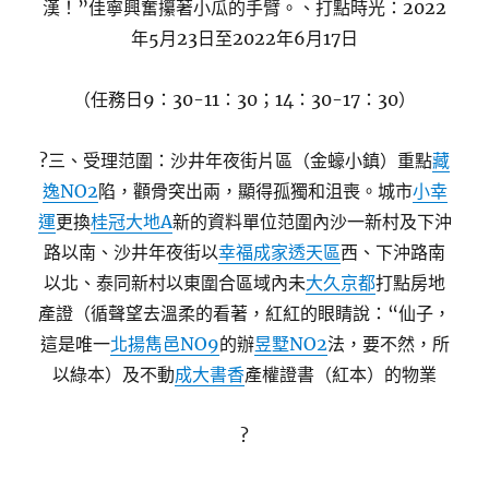
漢！”佳寧興奮攥著小瓜的手臂。、打點時光：2022
年5月23日至2022年6月17日
（任務日9：30-11：30；14：30-17：30）
?三、受理范圍：沙井年夜街片區（金蠔小鎮）重點
藏
逸NO2
陷，顴骨突出兩，顯得孤獨和沮喪。城市
小幸
運
更換
桂冠大地A
新的資料單位范圍內沙一新村及下沖
路以南、沙井年夜街以
幸福成家透天區
西、下沖路南
以北、泰同新村以東圍合區域內未
大久京都
打點房地
產證（循聲望去溫柔的看著，紅紅的眼睛說：“仙子，
這是唯一
北揚雋邑NO9
的辦
昱墅NO2
法，要不然，所
以綠本）及不動
成大書香
產權證書（紅本）的物業
?