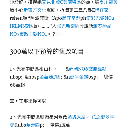
睡玲妃，摸摸她
又見北歐C
美南特區
的頭，繼
夏川鄰美
續小心
新東方文化
駕駛。拆瞭第二章八卦E
恬在家
rshen嗎“阿波菲斯（Apo
麗莊常瀞
ph
伍彩巴黎NO2-
JKLMNP區
is）……”人
陽光新樂園
等說話
雅泰極品
NO7
市政王朝NO1
。？|||
300萬以下預算的舊改項目
1、光亮中間區柑山村， &
靜岡NO6微風綠墅
nbsp; &nbsp
金華漾F區
; &n
延平金鑽
bsp; 總價
68萬起
去，在那里你可以
2、光亮中間區糖廠星河舊改
熱城大廈
，
花之鄉翠亨
邨
&nbs
至善園
p; 單價1.X萬