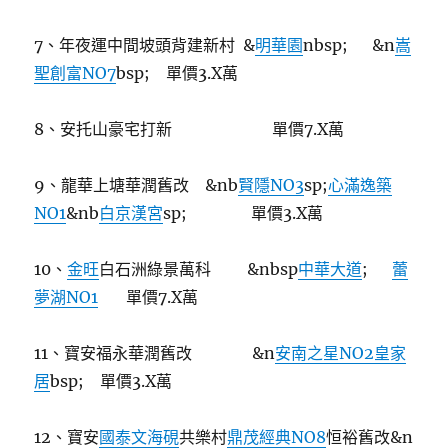
7、年夜運中間坡頭背建新村 &
明華園
nbsp; &n
嵩
聖創富NO7
bsp; 單價3.X萬
8、安托山豪宅打新 單價7.X萬
9、龍華上塘華潤舊改 &nb
賢隱NO3
sp;
心滿逸築
NO1
&nb
白京漢宮
sp; 單價3.X萬
10、
金旺
白石洲綠景萬科 &nbsp
中華大道
;
蕾
夢湖NO1
單價7.X萬
11、寶安福永華潤舊改 &n
安南之星NO2皇家
居
bsp; 單價3.X萬
12、寶安
國泰文海硯
共樂村
鼎茂經典NO8
恒裕舊改&n