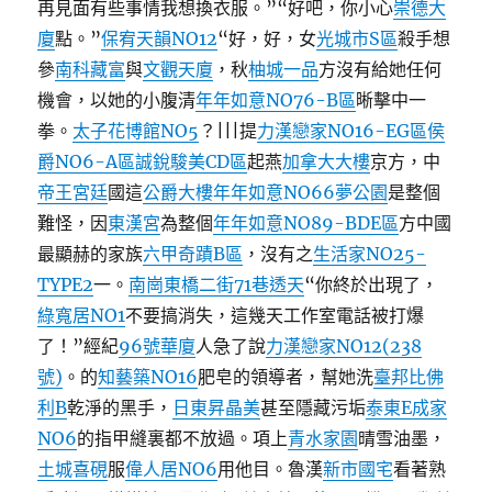
再見面有些事情我想換衣服。”“好吧，你小心
崇德大
廈
點。”
保宥天韻NO12
“好，好，女
光城市S區
殺手想
參
南科藏富
與
文觀天廈
，秋
柚城一品
方沒有給她任何
機會，以她的小腹清
年年如意NO76-B區
晰擊中一
拳。
太子花博館NO5
？|||提
力漢戀家NO16-EG區
侯
爵NO6-A區
誠銳駿美CD區
起燕
加拿大大樓
京方，中
帝王宮廷
國這
公爵大樓
年年如意NO66夢公園
是整個
難怪，因
東漢宮
為整個
年年如意NO89-BDE區
方中國
最顯赫的家族
六甲奇蹟B區
，沒有之
生活家NO25-
TYPE2
一。
南崗東橋二街71巷透天
“你終於出現了，
綠寬居NO1
不要搞消失，這幾天工作室電話被打爆
了！”經紀
96號華廈
人急了說
力漢戀家NO12(238
號)
。的
知藝築NO16
肥皂的領導者，幫她洗
臺邦比佛
利B
乾淨的黑手，
日東昇晶美
甚至隱藏污垢
泰東E成家
NO6
的指甲縫裏都不放過。項上
青水家園
晴雪油墨，
土城喜硯
服
偉人居NO6
用他目。魯漢
新市國宅
看著熟