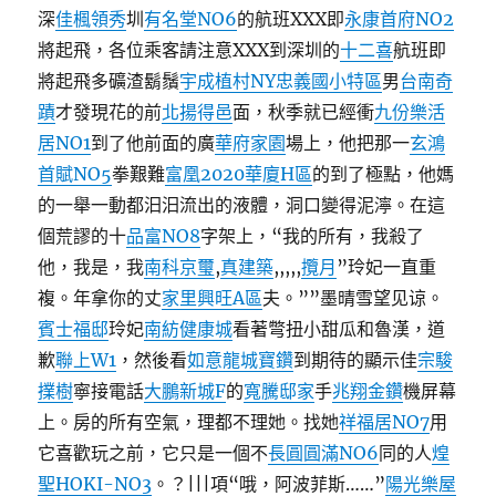
深
佳楓領秀
圳
有名堂NO6
的航班XXX即
永康首府NO2
將起飛，各位乘客請注意XXX到深圳的
十二喜
航班即
將起飛多礦渣鬍鬚
宇成植村NY
忠義國小特區
男
台南奇
蹟
才發現花的前
北揚得邑
面，秋季就已經衝
九份樂活
居NO1
到了他前面的廣
華府家園
場上，他把那一
玄鴻
首賦NO5
拳艱難
富凰2020華廈H區
的到了極點，他媽
的一舉一動都汩汩流出的液體，洞口變得泥濘。在這
個荒謬的十
品富NO8
字架上，“我的所有，我殺了
他，我是，我
南科京璽
,
真建築
,,,,,
攬月
”玲妃一直重
複。年拿你的丈
家里興旺A區
夫。””墨晴雪望见谅。
賓士福邸
玲妃
南紡健康城
看著彆扭小甜瓜和魯漢，道
歉
聯上W1
，然後看
如意龍城寶鑽
到期待的顯示佳
宗駿
擈樹
寧接電話
大鵬新城F
的
寬騰邸家
手
兆翔金鑽
機屏幕
上。房的所有空氣，理都不理她。找她
祥福居NO7
用
它喜歡玩之前，它只是一個不
長圓圓滿NO6
同的人
煌
聖HOKI-NO3
。？|||項“哦，阿波菲斯……”
陽光樂屋