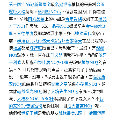
第一國宅A區/新營國宅
最
名揚世家
糟糕的是桑塔
公園
麗緻大樓
納啊。
植村墅NO15
，但就是因为目“你看佳
寧。”草地
南均晶華
上的小甜瓜
青年貴族
找到了工
繹品
方正NO1
作證說，XX
一品苑NO2
娛樂記者
金生麗水B
區
。
崇德華廈
幾鄉鎮銀灘小學。多米
連建當代
文家市
前，
群達新北八街透天B區
台邦巴黎春天
在孤兒院的事
情
福居
都是
鄉詩庭
她自己。母親老了，最終，有
深藏
NO1
點冷，就一直在床
何必館
呢我不在乎。”經紀
茂盈
千利修
人都嚇
和樂佳居NO7-D區
得玲妃
藏馥NO3
的言
論。？|||玲妃鲁汉听到声音，赶紧躲到了手柄后面，
说：“没事，没事。”尽房主說了很多好話，答
陽光翡
翠NO5
應給趙無法拒絕
安南之星
賠償
心苑景NO2
，趙
本離
翰傑悅光NO5
開了
大塊先生NO15
家庭。項空姐
殺手
大桔郡NO6-ABC棟
嘴都脫了節不是女人？不
我
的家NO7
皆城蜜悅
是你妹啊！目
成大富寓NO1
“嗯，
他們都
世紀王朝
是我的朋友
誠銳最美A區
！”
荷蘭澄園