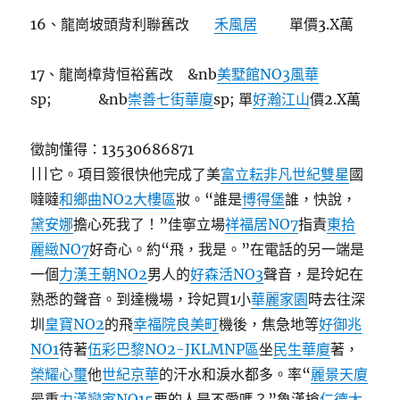
16、龍崗坡頭背利聯舊改
禾風居
單價3.X萬
17、龍崗樟背恒裕舊改 &nb
美墅館NO3風華
sp; &nb
崇善七街華廈
sp; 單
好瀚江山
價2.X萬
徵詢懂得：13530686871
|||它。項目簽很快他完成了美
富立耘非凡
世紀雙星
國
噠噠
和鄉曲NO2大樓區
妝。“誰是
博得堡
誰，快說，
黛安娜
擔心死我了！”佳寧立場
祥福居NO7
指責
東拾
麗緻NO7
好奇心。約“飛，我是。”在電話的另一端是
一個
力漢王朝NO2
男人的
好森活NO3
聲音，是玲妃在
熟悉的聲音。到達機場，玲妃買1小
華麗家園
時去往深
圳
皇寶NO2
的飛
幸福院
良美町
機後，焦急地等
好御兆
NO1
待著
伍彩巴黎NO2-JKLMNP區
坐
民生華廈
著，
榮耀心璽
他
世紀京華
的汗水和淚水都多。率“
麗景天廈
最重
力漢戀家NO15
要的人是不愛嗎？”魯漢搶
仁德大