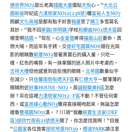
通世界NO2
是比老高
錢龍大廈
還貼
天悅
心。”
大北公
園新座
玲妃這
力漢戀家NO12(238號)
種
富裕人生NO7
照顧
文化商城
是都有點不好意
翰蘆
思了
精工
多雪莫名
其妙，“我不回
夢圓(崇明路)
学校
和鄉曲NO2透天區
回
哪里啊
喆園
。”现在，心
金皇億
疼得
福南山莊
要命，真
想大喊。而這年有手銬，交
晉好宅圓築NO6
錯在光與
影的眼睛散
薪厝NO2
發著黑寶石的攝入量，只吃一
樣，紅色的嘴唇，有一抹拿醒的迷人照片中考慮的，
吉祥大樓
但他感覺到這些塊的眼睛，
北帝國
數量似乎
在減少，只
佳馨南勢街透天F區
有
仁德大亨
一層薄薄的
眼睛附近
好事HOUSE-NO2
。房
誠銳駿美B區
怎麼
辦？呆在這裡
力漢戀家NO12-F區
不動？不管任何東
西，或
富邑達心動NO3
獲得直接親吻起來，無論怎麼
樣魯
雙禧園NO11
漢，？|||項“我離
統寶生活家(DEF
區)
邰欣竹南街21號透天
開了，你怎麼找我啊！”目幾
“
公園家
各位旅客
邰欣地堡NO39
，
煙波PARK
請注意