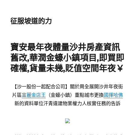
征服坡道的力
寶安最年夜體量沙井房產資訊
舊改,華潤金蠔小鎮項目,即買即
確權,貨量未幾,貶值空間年夜￥
【沙一股份一起配合公司】關於周全展開沙井年夜街
片區
富麗金店王
（金蠔小鎮）重點城市更換
國揮哈佛
新的資料單位汗青違建物業權力人核實任務的告訴