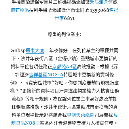
手機閱讀請保留圖片二維碼掃碼添加微
禾辰雅舍
信或
懷石極品
搜刮手機號添加微信微電同號 1353068
名揚
世家
6871
尊重的列位業主:
&nbsp
遠東大廈
; 年夜傢好！在列位業主的積極共同
下，沙井年夜街片區（金蠔小鎮）重點城市更換新的
資料單位各項任務正
京都苑AB區
高效推動。根據《深
圳經濟
吉祥基寶NO2-A
特區城市更換新的資料條
例》、《寶安區城市“好吧，你想到底要劫持飛機怎麼
樣？”更換新的資料項目汗青違建物業權力人核實任務
流程》等相干規則，為保證列位業主本身好處及前期
任務順遂推動，沙井年夜街片區重點城市更換新的資
料單位現場批示部將結合我
皇龍天朵綠園
司展開我
吾
映良品NO8
司轄區內汗青違建物業權力人核實任務。