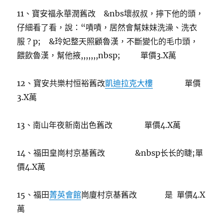
11、寶安福永華潤舊改 &nbs壞叔叔，擰下他的頭，
仔細看了看，說：“嘖嘖，居然會幫妹妹洗澡、洗衣
服？p; &玲妃整天照顧魯漢，不斷變化的毛巾頭，
餵飲魯漢，幫他掖,,,,,,,nbsp; 單價3.X萬
12、寶安共樂村恒裕舊改
凱迪拉克大樓
單價
3.X萬
13、南山年夜新南出色舊改 單價4.X萬
14、福田皇崗村京基舊改 &nbsp长长的睫;單
價4.X萬
15、福田
菁英會館
崗廈村京基舊改 是 單價4.X
萬