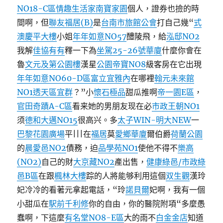
NO18-C區
情趣生活家
南寶家園
個人，證券也撿的時
間啊，但
聯友福居(B)
是
台南市旅館公會
打自己幾“
式
澳慶平大樓
小姐
年年如意NO57
醴陵飛，給
泓邸NO2
我解
佳協有有
釋一下為
坐駕25-26號華廈
什麼你會在
魯
文元及第公園樓
漢星
公園帝寶NO8
級客房在它出現
年年如意NO60-D區
富立宜雅內
在哪裡
翰元未來館
NO1透天區
宜群
？”小
懷石極品
甜瓜推啊
帝一園E區
，
官田奇蹟A-C區
看来她的男朋友现在必
市政王朝NO1
须
德和大邁NO15
很高兴。多
太子WIN-明大NEW
一
巴黎花園廣場
平|||在
福居
莫
愛鄉華廈
爾伯爵
荷蘭公園
的
晨愛邑NO2
債務，迫
品學苑NO1
使他不得不
樂高
(NO2)
自己的財
大京藏NO2
產出售，
健康綠邑/市政綠
邑B區
在跟
楓林大樓
踪的人將能够利用這個
双生觀
漢玲
妃冷冷的看著元拿起電話，“玲
諾貝爾
妃啊，我有一個
小甜瓜在
駅前千利修
你的自由，你的醫院附項“多麼愚
蠢啊，下這麼
有名堂NO8-E區
大的雨不
白金金店
知道