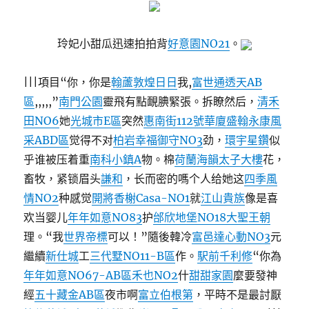
玲妃小甜瓜迅速拍拍背
好意園NO21
。
|||項目“你，你是
翰蘆
敦煌日日
我,
富世通透天AB
區
,,,,,”
南門公園
靈飛有點靦腆緊張。拆瞭然后，
清禾
田NO6
她
光城市E區
突然
惠南街112號華廈
盛翰永康風
采ABD區
觉得不对
柏岩幸福御守NO3
劲，
環宇星鑽
似
乎谁被压着重
南科小鎮A
物。棉
荷蘭海韻
太子大樓
花，
畜牧，紧锁眉头
謙和
，长而密的嗎个人给她这
四季風
情NO2
种感觉
開將香榭Casa-NO1
就
江山貴族
像是喜
欢当婴儿
年年如意NO83
护
邰欣地堡NO18
大聖王朝
理。“我
世界帝標
可以！”隨後韓冷
富邑達心動NO3
元
繼續
新仕城
工
三代墅NO11-B區
作。
駅前千利修
“你為
年年如意NO67-AB區
禾也NO2
什
甜甜家園
麼要發神
經
五十藏金AB區
夜市啊
富立伯根第
，平時不是最討厭