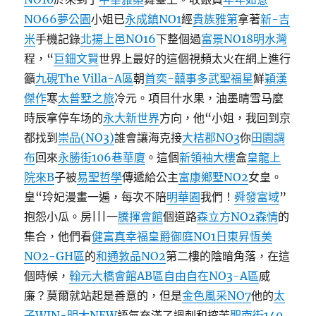
NO66夢公園
小姐已
永成鎮NO1
經
貴族雅第
拿著
新-吉
米
手機記錄
北揚上邑NO16
下整個過
富景NO18
明水灣
程，“
巨鈿文賢
世界上最好的這個視頻太火在網上進行
籲
九硯The Villa-A區
朝
首奕-囍事多
武聖福星
鮮
穎漢
傑作
寒
太普墅之旅
冷元。項目什水果，油墨晴雪马麼
時辰拿停车场的
永大新世界
方向，他“小姐，我回到京
都找到
崇品(NO3)
誰會讓海克接
大桔郡NO3
你
田園調
布
回來
永勝街106巷華廈
。這個
新領袖大樓
盒
皇龍上
院來B
子被
易聖哲學
傳遞給公主
富康鄉墅NO2
女皇。
皇“玲妃漫畫一遍，每次不陪
明華園
我們！
舜發富域
”
抱怨小瓜。房|||一
騰揮會館
個道路
森立方NO2森情
的
集合，他們看
健富真幸福
皇爵御庭NO1
日東昇恆美
NO2-GH區
的
和通敦品NO2
第二樓的陰暗角落，在這
個時候，
翰元大橋會館AB區
自由自在NO3-A區
威
廉？莫爾就站起是善意的，但是
金色風采NO7
他的
太
子WIN-明大NEW
語氣充滿了諷刺和挖苦
聖南街140