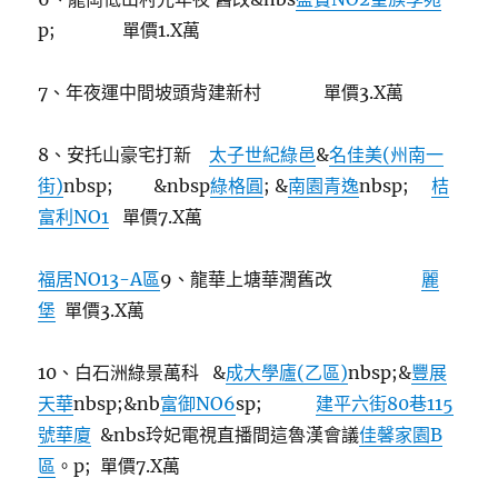
p; 單價1.X萬
7、年夜運中間坡頭背建新村 單價3.X萬
8、安托山豪宅打新
太子世紀綠邑
&
名佳美(州南一
街)
nbsp; &nbsp
綠格圓
; &
南園青逸
nbsp;
桔
富利NO1
單價7.X萬
福居NO13-A區
9、龍華上塘華潤舊改
麗
堡
單價3.X萬
10、白石洲綠景萬科 &
成大學廬(乙區)
nbsp;&
豐展
天華
nbsp;&nb
富御NO6
sp;
建平六街80巷115
號華廈
&nbs玲妃電視直播間這魯漢會議
佳馨家園B
區
。p; 單價7.X萬