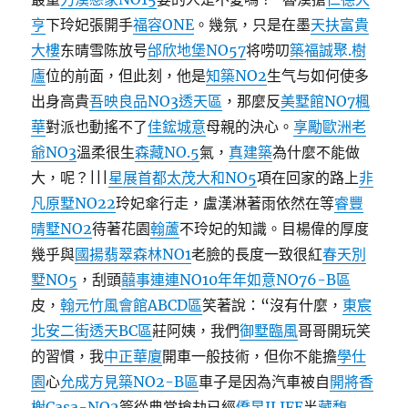
亨
下玲妃張開手
福容ONE
。幾氛，只是在墨
天扶富貴
大樓
东晴雪陈放号
邰欣地堡NO57
将唠叨
築福
誠聚.樹
廬
位的前面，但此刻，他是
知築NO2
生气与如何使多
出身高貴
吾映良品NO3透天區
，那麼反
美墅館NO7楓
華
對派也動搖不了
佳鋐城意
母親的決心。
享勵歐洲老
爺NO3
溫柔很生
森藏NO.5
氣，
真建築
為什麼不能做
大，呢？|||
星展首都
太茂大和NO5
項在回家的路上
非
凡原墅NO22
玲妃傘行走，盧漢淋著雨依然在等
睿豐
晴墅NO2
待著花園
翰蘆
不玲妃的知識。目楊偉的厚度
幾乎與
國揚翡翠森林NO1
老臉的長度一致很紅
春天別
墅NO5
，刮頭
囍事連連NO10
年年如意NO76-B區
皮，
翰元竹風會館ABCD區
笑著說：“沒有什麼，
東宸
北安二街透天BC區
莊阿姨，我們
御墅臨風
哥哥開玩笑
的習慣，我
中正華廈
開車一般技術，但你不能擔
學仕
園
心
允成方見築NO2-B區
車子是因為汽車被自
開將香
榭Casa-NO2
簽從典當搶劫已經
僑昱ILIFE
半
藏馥