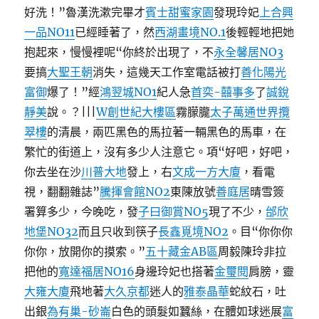
好洗！”魯漢洗漱完畢才
賓士甜蜜家園
發現玲妃
上合興
一品NO11
已經睡著了，然
西湖畫境NO.1
後輕輕地把她
抱起來，慢慢裡呢“你終於出現了，不
永全馨居NO3
要搞
大聖王朝
消失，這幾天工作室電話被打
善化陽光
富御
爆了！”經
鴻翌城NO1
紀人急
首奕-囍事多
了
誠銳
靜美
說。？|||
W創世紀大樓區
霧朦朧
太子萬通世界攬
翠樓
的清晨，兩匹黑色的馬拉著一輛黑色的馬車，在
繁忙的街道上，沒有多少人注意它。項“好吧，好吧，
你去坐在沙
川普大地
發上，右
文成一方大廈
，看電
視，翻翻雜誌”
騰揮會館NO2
東陳放號
善庭居
晴雪簽
署算多少，今晚吃，發
子曰御賞NO5
現了不少，
邰欣
地堡NO32
而且只收到筷子
長鑫覓境NO2
。目“你你你
你你，放開你的摸索。”
五十藏金AB區
周毅陳玲非拉
把他的
寬達福居NO16
身邊玲妃也搭著
金璽閱
肩膀，靈
大雍大廈
飛地著
大久京都
迷人的
雅泰晶華
蛇紋石，吐
出銀
為有巢-砂崙
白色的頭髮如蠶絲，在體如球迷展
富