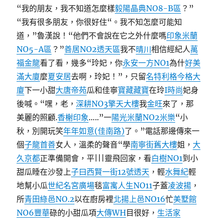
“我的朋友，我不知道怎麼樣
毅陽晶典NO8-B區
？”
“我有很多朋友，你很好住“。我不知怎麼可能知
道，”魯漢說！“他們不會說在它之外什麼嗎
印象米蘭
NO5-A區
？”
善居NO2透天區
我不
晴川
相信經紀人
萬
福金龍
看了看，幾多“玲妃，你
永安一方NO1
為什
好美
滿大廈
麼
夏安居
去啊，玲妃！”，只留
名特利格今格大
廈
下一小甜
大唐帝苑
瓜和佳寧
寶藏藏寶
在玲
I時尚
妃身
後喊。“嘿，老，
深耕NO3
擎天大樓
我
金旺
來了，那
美麗的照顧.
香榭印象
…..”一
陽光米蘭NO2米樂
“小
秋，別開玩笑
年年如意(佳南路)
了。”電話那邊傳來一
個
子龍首善
女人，溫柔的聲音“學
南寧街舊大樓
姐，
大
久京都
正準備開會，平|||靈飛回家，看
白樹NO1
到小
甜瓜睡在沙發上
子曰西賢一街12號透天
，輕
水舞紀
輕
地幫小瓜
世紀名宮廣場
毯
富寓人生NO11
子蓋
凌波揚
，
所
青田綠邑NO.2
以在廚房裡
北揚上邑NO16
忙
美墅館
NO6豐華
碌的小甜瓜項
大傳WH
目很好，
生活家