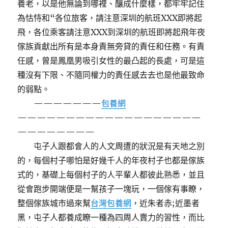
養老，以是他無論到哪裡、釀成什麼樣，都牢牢記住
為怙恃和“各位旅客，請注意深圳的航班XXX即將起
飛，各位乘客請注意XXX到深圳的航班即將起飛年夜
傢族貢獻出所有是本身責無旁貸的責任和任務。有責
任感，曾是鳳凰男吸引女性的最凸起的長處，可是這
種沒有下限、不隨同權力的責任感去去也是他最致命
的弱點。
———————
包養網
———————————————————
————————
屯子人跟都會人的人文周遭的狀況是有天地之別
的，每個村子哪怕是好幾千人的年夜村子也都是傢族
式的，基礎上每個村子的人平輩人都彼此熟悉，並且
從會跑步開端便是一幫孩子一塊玩，一個傢有事瞭，
整個傢族城市過來幫
台灣包養網
，近朱者赤;近墨者
黑，屯子人都養成瞭一種為四周人賣力的習性，而比