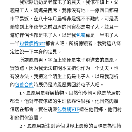
我爺爺奶奶是老傢屯子的農夫，我傢在鎮上，父
親是工人，媽媽是西席，我傢沒有地，一傢四口都是
市平易近，在八十年月農轉非是挺不不難的，可是我
始終到上年夜學之前四周的同窗都是屯子人，並且一
幫好伴侶也都是屯子人，以是我
包養
算是一半屯子人
一半
包養價格ptt
都會人吧，所謂傍觀者，我對這八條
定性說一下本身的定見。
所謂鳳凰男，字面上望便是屯子飛進去的鳳凰，
實質点，因为我无法证明本文把你作为一个丈夫，也
有没办法，我把这个陌生上仍是屯子人，以是我剖析
的
包養合約
時辰仍是將鳳凰男回於屯子人吧。
1、鳳凰男是群居植物。固然他今朝可能是煢居於
都會，他對年夜傢族的生理依靠性很強。他固然肉體
借居在都會，實在魂靈
包養網VIP
還在他們鄉、他們村
和他們傢浪蕩。
2、鳳凰男誕生到這個世界上最後的目標是為怙恃