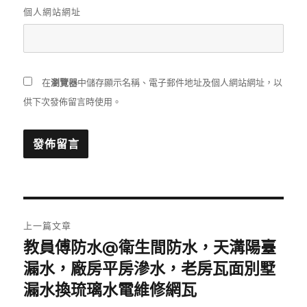
個人網站網址
在
瀏覽器
中儲存顯示名稱、電子郵件地址及個人網站網址，以
供下次發佈留言時使用。
文
上一篇文章
章
教員傅防水@衛生間防水，天溝陽臺
上
一
漏水，廠房平房滲水，老房瓦面別墅
導
篇
漏水換琉璃水電維修網瓦
覽
文