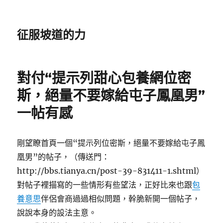
征服坡道的力
對付“提示列甜心包養網位密
斯，絕量不要嫁給屯子鳳凰男”
一帖有感
剛望瞭首頁一個“提示列位密斯，絕量不要嫁給屯子鳳
凰男”的帖子，（傳送門：
http://bbs.tianya.cn/post-39-831411-1.shtml）
對帖子裡描寫的一些情形有些望法，正好比來也跟
包
養意思
伴侶會商過過相似問題，幹脆新開一個帖子，
說說本身的設法主意。