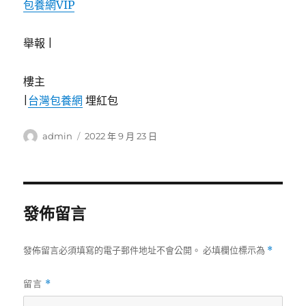
包養網VIP
舉報 |
樓主
|
台灣包養網
埋紅包
作
發
admin
2022 年 9 月 23 日
者
佈
日
期:
發佈留言
發佈留言必須填寫的電子郵件地址不會公開。
必填欄位標示為
*
留言
*