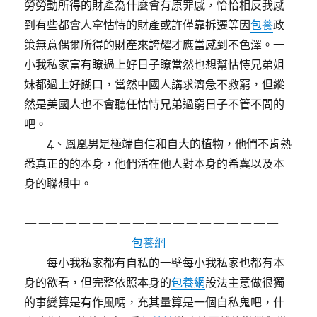
勞勞動所得的財產為什麼會有原罪感，恰恰相反我感
到有些都會人拿怙恃的財產或許僅靠拆遷等因
包養
政
策無意偶爾所得的財產來誇耀才應當感到不色澤。一
小我私家富有瞭過上好日子瞭當然也想幫怙恃兄弟姐
妹都過上好餬口，當然中國人講求濟急不救窮，但縱
然是美國人也不會聽任怙恃兄弟過窮日子不管不問的
吧。
4、鳳凰男是極端自信和自大的植物，他們不肯熟
悉真正的的本身，他們活在他人對本身的希冀以及本
身的聯想中。
———————————————————
————————
包養網
———————
每小我私家都有自私的一壁每小我私家也都有本
身的欲看，但完整依照本身的
包養網
設法主意做很獨
的事變算是有作風嗎，充其量算是一個自私鬼吧，什