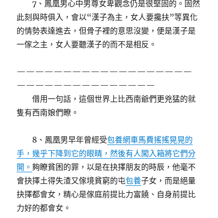
7、鳳凰男心中男尊女卑觀念仍是很堅固的。固然
此刻與時俱入，會以“漢子為主，女人要攙扶”等異化
的情勢表達進去，但骨子裡的意思沒變，便是漢子是
一傢之主，女人要聽漢子的而不是相反。
———————————————————
———————————————
借用一句話，這個世界上比西南爺們更兇猛的就
隻有西南娘們瞭。
8、鳳凰男早年曾經受
包養網車馬費搖搖晃晃的
手，幾乎下降到它的眼睛，然後有人闖入箱將它們分
開。
夠瞭貧困的罪，以是在抉擇朋友的時辰，他毫不
會抉擇土得失渣又傢境貧窮的屯
包養
子女，而是絕量
抉擇都會女，精心是傢庭前提比力富饒、自身前提比
力好的都會女。