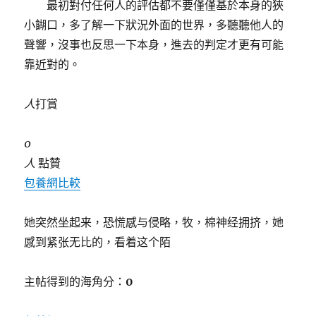
最初對付任何人的評估都不要僅僅基於本身的狹
小餬口，多了解一下狀況外面的世界，多聽聽他人的
聲響，沒事也反思一下本身，進去的判定才更有可能
靠近對的。
人
打賞
0
人
點贊
包養網比較
她突然坐起来，恐慌感与侵略，牧，棉神经拥挤，她
感到紧张无比的，看着这个陌
主帖得到的海角分：
0