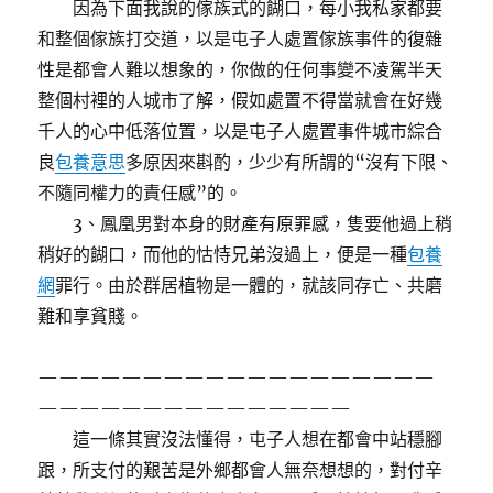
因為下面我說的傢族式的餬口，每小我私家都要
和整個傢族打交道，以是屯子人處置傢族事件的復雜
性是都會人難以想象的，你做的任何事變不凌駕半天
整個村裡的人城市了解，假如處置不得當就會在好幾
千人的心中低落位置，以是屯子人處置事件城市綜合
良
包養意思
多原因來斟酌，少少有所謂的“沒有下限、
不隨同權力的責任感”的。
3、鳳凰男對本身的財產有原罪感，隻要他過上稍
稍好的餬口，而他的怙恃兄弟沒過上，便是一種
包養
網
罪行。由於群居植物是一體的，就該同存亡、共磨
難和享貧賤。
———————————————————
———————————————
這一條其實沒法懂得，屯子人想在都會中站穩腳
跟，所支付的艱苦是外鄉都會人無奈想想的，對付辛