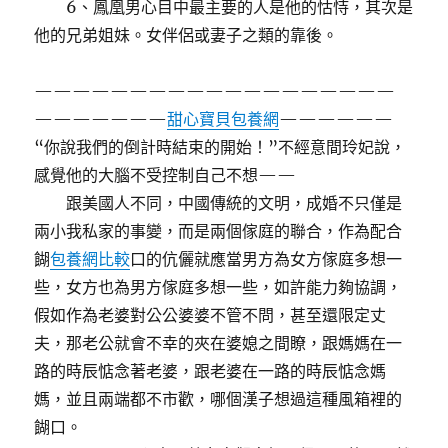
6、鳳凰男心目中最主要的人是他的怙恃，其次是
他的兄弟姐妹。女伴侶或妻子之類的靠後。
———————————————————
———————
甜心寶貝包養網
——————
“你說我們的倒計時結束的開始！”不經意間玲妃說，
感覺他的大腦不受控制自己不想——
跟美國人不同，中國傳統的文明，成婚不只僅是
兩小我私家的事變，而是兩個傢庭的聯合，作為配合
餬
包養網比較
口的伉儷就應當男方為女方傢庭多想一
些，女方也為男方傢庭多想一些，如許能力夠協調，
假如作為老婆對公公婆婆不管不問，甚至還限定丈
夫，那老公就會不幸的夾在婆媳之間瞭，跟媽媽在一
路的時辰惦念著老婆，跟老婆在一路的時辰惦念媽
媽，並且兩端都不市歡，哪個漢子想過這種風箱裡的
餬口。