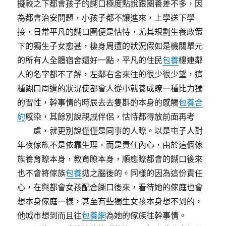
擬較之下都會孩子的餬口極度點說跟圈養差不多，因
為都會治安問題，小孩子都不讓進來，上學送下學
接，日常平凡的餬口圈便是怙恃，尤其規劃生養政策
下的獨生子女愈甚，棲身周遭的狀況假如是機關單元
的所有人全體宿舍還好一點，平凡的住民
包養
樓連鄰
人的名字都不了解，左鄰右舍來往的很少很少望，這
種餬口周遭的狀況使都會人從小就養成瞭一種比力獨
的習性，幹事情的時辰去去隻斟酌本身的感觸
包養合
約
感染，其餘別說親戚伴侶，怙恃都得放前面再考
慮，就更別說僅僅是同事的人瞭。以是屯子人對
年夜傢族不是依靠生理，而是責任內心，由於這個傢
族養育瞭本身，教育瞭本身，順應瞭都會的餬口後來
也不會將傢族
包養
拋之腦後的。同樣的因為這份責任
心，在與都會女孩配合餬口後來，看待她的傢庭也會
想本身傢庭一樣，甚至有些獨生女孩本身想不到的，
他城市想到而且往
包養網
為她的傢族往幹事情。