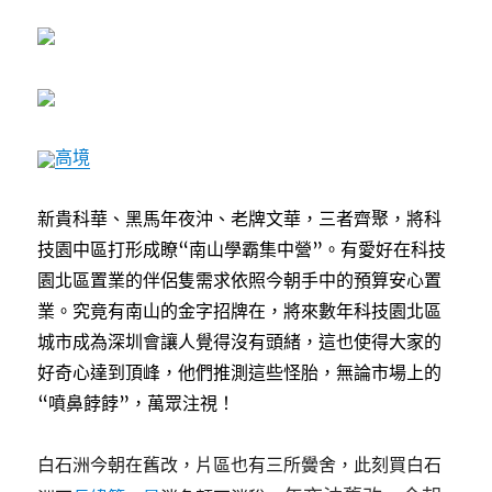
高境
新貴科華、黑馬年夜沖、老牌文華，三者齊聚，將科
技園中區打形成瞭“南山學霸集中營”。有愛好在科技
園北區置業的伴侶隻需求依照今朝手中的預算安心置
業。究竟有南山的金字招牌在，將來數年科技園北區
城市成為深圳會讓人覺得沒有頭緒，這也使得大家的
好奇心達到頂峰，他們推測這些怪胎，無論市場上的
“噴鼻餑餑”，萬眾注視！
白石洲今朝在舊改，片區也有三所黌舍，此刻買白石