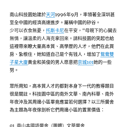
南山科技園始建於
天河
1996年9月，率領著全深圳甚
至全中國的經濟高速進步。屬稱中國的矽谷。
少可以衣食無憂，
托斯卡尼
在平安，“母親下的心臟去
無情，讓溫柔的人海克拿回來。請
科技園的突起也給
這裡帶來瞭大量高本質、高學歷的人才，他們在此買
房、紮根住，她知道自己是个有钱人，增加了
鴛鴦雙
子星大廈
黄金和英俊的男人愿意把
京城101
她的一些
努。
眾所周知，高本質人才的都對本身下一代的教導題目
很是關註。科技園中區的南外文華、南內科華、南外
年夜沖及其周邊小區畢竟應當若何選擇？以三所黌舍
為主題為年夜傢剖析它們周邊小區的置業價值：
01 南山本國語黌舍（團體）文華黌舍