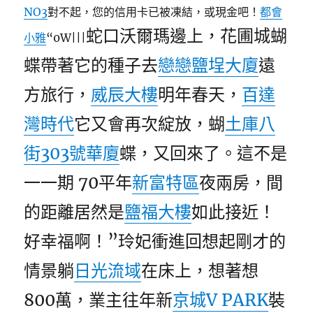
NO3
對不起，您的信用卡已被凍結，或現金吧！
都會
蛇口沃爾瑪邊上，花圃城蝴
小雅
“0W|||
蝶帶著它的種子去
戀戀鹽埕大廈
遠
方旅行，
威辰大樓
明年春天，
百達
灣時代
它又會再次綻放，蝴
土庫八
街303號華廈
蝶，又回來了。這不是
一一期 70平年
新富特區
夜兩房，間
的距離居然是
鹽福大樓
如此接近！
好幸福啊！”玲妃衝進回想起剛才的
情景躺
日光流域
在床上，想著想
800萬，業主往年新
京城V PARK
裝