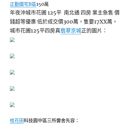
正勤國宅B區
150萬
年夜沖城市花圃 125平 南北通 四房 業主急售 價
錢超等優惠 低於成交價300萬，隻要17XX萬。
城市花圃125平四房真
翡翠京城
正的圖片：
桂花田
科技園中區三所黌舍先容：