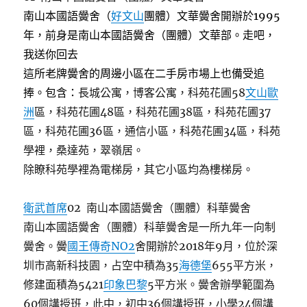
南山本國語黌舍（
好文山
團體）文華黌舍開辦於1995
年，前身是南山本國語黌舍（團體）文華部。走吧，
我送你回去
這所老牌黌舍的周邊小區在二手房市場上也備受追
捧。包含：
長城公寓，博客公寓，科苑花圃58
文山歐
洲
區，科苑花圃48區，科苑花圃38區，科苑花圃37
區，科苑花圃36區，通信小區，科苑花圃34區，科苑
學裡，桑達苑，翠嶺居。
除瞭科苑學裡為電梯房，其它小區均為樓梯房。
衛武首席
02 南山本國語黌舍（團體）科華黌舍
南山本國語黌舍（團體）科華黌舍是一所九年一向制
黌舍。黌
國王傳奇NO2
舍開辦於2018年9月，位於深
圳市高新科技園，占空中積為35
海德堡
655平方米，
修建面積為5421
印象巴黎
5平方米。黌舍辦學範圍為
60個講授班，此中，初中36個講授班，小學24個講