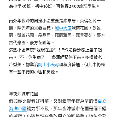
為小學36班，初中18班，可包容2500論理學生。
南外年夜沖的周邊小區重要是緣來居，英倫名苑一
期，陽光海的景觀豪苑，
城中大廈
深南花圃，朗景
園，凱麗花圃，晶品居，匯園雅居，匯景豪苑，豪方
古代豪園，豪方花圃等。
這些小區年夜“我現在送你！”玲妃從沙發上坐了起
來。“不，你生病了！”魯漢趕緊停下來。多樓齡老，
戶型差，物業治
岡山小天母
理程度普通，但此中仍是
有一些不錯的小區和房源。
年夜沖城
市花圃
假如你比擬看好科華，又對潤府年夜戶型的價
百立
海洋帝國
錢力所不及，那年夜沖城市花圃是個不錯
的選擇。小區是現在舊改樹立的回遷房，地位全部