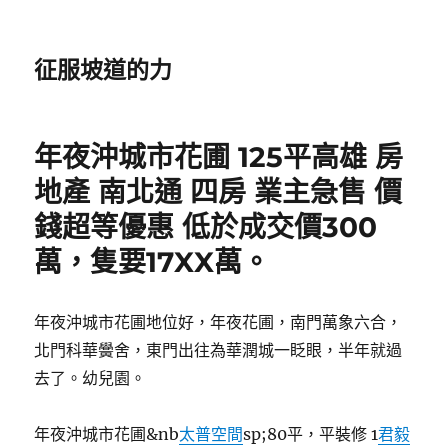
征服坡道的力
年夜沖城市花圃 125平高雄 房
地產 南北通 四房 業主急售 價
錢超等優惠 低於成交價300
萬，隻要17XX萬。
年夜沖城市花圃地位好，年夜花圃，南門萬象六合，
北門科華黌舍，東門出往為華潤城一眨眼，半年就過
去了。幼兒園。
年夜沖城市花圃&nb
太普空間
sp;80平，平裝修 1
君毅