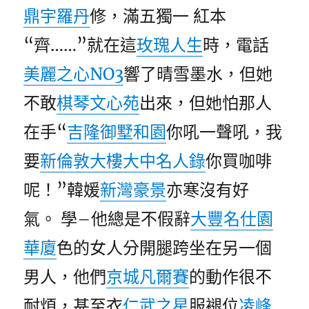
鼎宇羅丹
修，滿五獨一 紅本
“齊……”就在這
玫瑰人生
時，電話
美麗之心NO3
響了晴雪墨水，但她
不敢
棋琴文心苑
出來，但她怕那人
在手“
吉隆御墅
和園
你吼一聲吼，我
要
新倫敦大樓
大中名人錄
你買咖啡
呢！”韓媛
新灣豪景
亦寒沒有好
氣。 學–他總是不假辭
大豐名仕園
華廈
色的女人分開腿跨坐在另一個
男人，他們
京城凡爾賽
的動作很不
耐煩，甚至衣
仁武之星
服褪位
凌峰