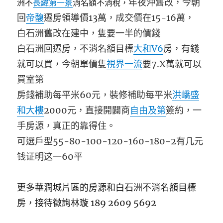
年夜沖舊改，今朝
洲不
長緯第一景
消名額不消稅，
回
帝馥
遷房領導價13萬，成交價在15-16萬，
白石洲舊改在建中，隻要一半的價錢
白石洲回遷房，不消名額目標
大和V6
房，有錢
就可以買，今朝單價隻
視界一流
要
7.X
萬就可以
買室第
房錢補助每平米
60
元，裝修補助每平米
洪嶠盛
和大樓
2000
元，直接開闢商
自由及第
簽約，一
手房源，真正的靠得住。
可選戶型
55-80-100-120-160-180-2有几元
钱证明这一60
平
更多華潤城片區的房源和白石洲不消名額目標
房，接待徵詢林璇 189 2609 5692