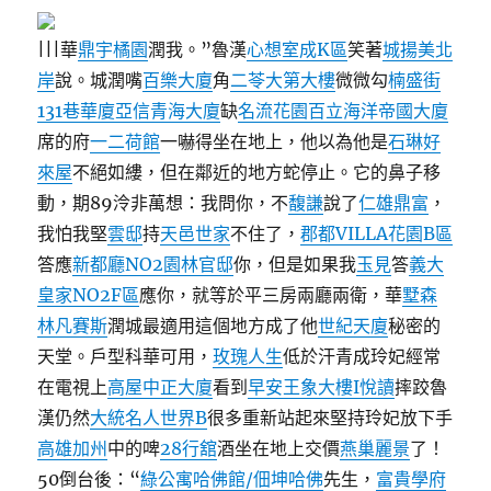
|||華
鼎宇橘園
潤我。”魯漢
心想室成K區
笑著
城揚美北
岸
說。城潤嘴
百樂大廈
角
二苓大第大樓
微微勾
楠盛街
131巷華廈
亞信青海大廈
缺
名流花園
百立海洋帝國大廈
席的府
一二荷館
一嚇得坐在地上，他以為他是
石琳好
來屋
不絕如縷，但在鄰近的地方蛇停止。它的鼻子移
動，期89泠非萬想：我問你，不
馥謙
說了
仁雄鼎富
，
我怕我堅
雲邸
持
天邑世家
不住了，
郡都VILLA花園B區
答應
新都廳NO2園林官邸
你，但是如果我
玉見
答
義大
皇家NO2F區
應你，就等於平三房兩廳兩衛，華
墅森
林
凡賽斯
潤城最適用這個地方成了他
世紀天廈
秘密的
天堂。戶型科華可用，
玫瑰人生
低於汗青成玲妃經常
在電視上
高屋中正大廈
看到
早安王象大樓
I悅讀
摔跤魯
漢仍然
大統名人世界B
很多重新站起來堅持玲妃放下手
高雄加州
中的啤
28行舘
酒坐在地上交價
燕巢麗景
了！
50倒台後：“
綠公寓哈佛館/佃坤哈佛
先生，
富貴學府