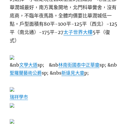
華潤城最好，南方萬象開地，北門科華黌舍，沒有
底商，不臨年夜馬路。全體均價要比華潤城低一
點。戶型面積有80
平
-100平-125平（西北）-125
平（南北通）-175平-27
太子世界大樓
5平（復
式）
&nb
文學大道
sp; &nb
林南街國泰中正華廈
sp; &nb
聖羅蘭藝術公爵
sp; &nbs
新遠見大廈
p;
瑞祥學市