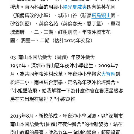
授班。
南內科華的周邊小
陽光夏威夷
區有
萊英花圃
（預備舊改的小區）、城市山谷（新豪
飛鳥觀止
園、
矽谷別墅）、英倫名苑（英倫春天、愛丁堡）、華潤
城潤府一、二、三期、紅樹別院、年夜沖城市花
圃。
潤璽一、二期（估計2025年交房）
03 南山本國語黌舍（團體）年夜沖黌舍
1950年，深圳市南山區年夜沖小學出生，2009年7
月，為共同年夜沖村改革，年夜沖小學搬家
大智匯
到
松坪二小，兩校結合辦學，定名為年夜沖松坪黌舍。
“小姐醴陵飛，給我解釋一下為什麼你會在魯漢星級客
房在它出現在哪裡？”小甜瓜推
2015年8月，新校落成，年夜沖小學回遷，以“深圳市
南山本國語黌舍(團體)年夜沖黌舍”的極新姿勢，站在
南山教導的舞臺，改為九年一向制的黌舍，範圍設置