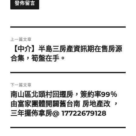
文
上一篇文章
章
【中介】半島三房產資訊期在售房源
上
一
合集，筍盤在手。
導
篇
覽
文
章:
下一篇文章
南山區北頭村回遷房，簽約率99％
下
一
由富家團體開闢舊台南 房地產改 ，
篇
三年擺佈拿房@ 17722679128
文
章: