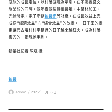
賦能的成長定位，以村落游玩為牽引，在不竭豐盛文
旅業態的同時，做年夜做強蒔植養殖、中藥材加工、
光伏發電、電子商務
包養網
等財產，在成長效益上完
成從“經濟效益”向“綜合效益”的改變，一日千里的變
更讓元古堆村村平易近的日子越來越紅火，成為村落
復興的一張靚麗手刺。
新華社記者 陳斌 攝
包養
作
發
admin
2025 年 1 月 16 日
者
佈
日
期: