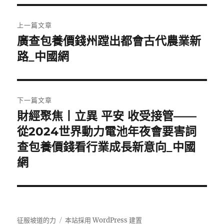
文
上一篇文章
章
廣查包養價錢州蹚出都會古代農業新
上
一
路_中國網
導
篇
覽
文
章:
下一篇文章
財經聚焦丨立異 平安 收受接管——
下
一
從2024世界動力電池年夜會要害詞
篇
查包養價錢看行業成長新意向_中國
文
網
章:
征服坡道的力
本站採用 WordPress 建置