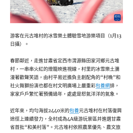
游客在元古堆村的冰雪樂土體驗雪地游樂項目（1月13
日攝）。
春節鄰近，走進甘肅省定西市渭源縣田家河鄉元古堆
村，一串串火紅的燈籠映進視線，村里的冰雪樂土瀰
漫著歡聲笑語，由村平易近擔負主創配角的“村晚”和
社火舞獅扮演也都在村文明廣場上嚴重彩
包養網
排，
家家戶戶繁忙著預備過年，處處是怒氣洋洋的氣象。
近年來，均勻海拔2440米的
包養
元古堆村在村落復興
途徑上連續發力，全村成為4A級游玩景區并進選甘肅
省首批“和美村落”。元古堆村依照農業優先、農文旅