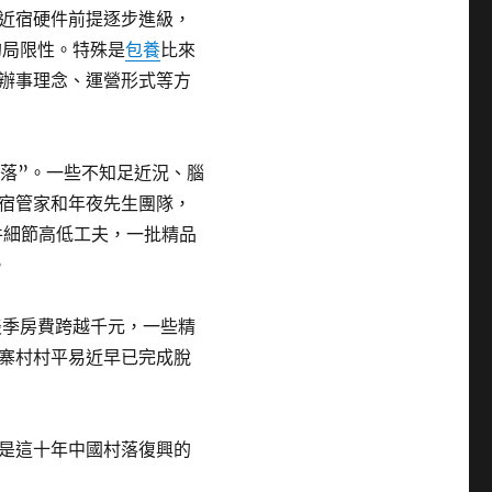
近宿硬件前提逐步進級，
的局限性。特殊是
包養
比來
辦事理念、運營形式等方
村落”。一些不知足近況、腦
宿管家和年夜先生團隊，
硬件細節高低工夫，一批精品
。
淡季房費跨越千元，一些精
寨村村平易近早已完成脫
是這十年中國村落復興的