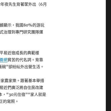
的年夜先生背著筐外出（6月
據顯示，我國80%的游玩
式治理到專門研究團隊運
平易近宿成長的典範樣
養網
貧苦的代名詞。背靠
飯碗”卻紛紜外出營生活。
一家農家樂。跟著基本舉措
易近們廣泛將自住房改建
，“30元住宿”“家人就是
正的寫照。