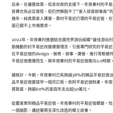
后來，在優惠政策、低息存款的支撐下，年夜寨村的平易
房費也有必定晉陞，但仍然解脫不了“家人就是辦事員”
幾年，純真靠家人運營、靠村平易近打理的平易近宿，在
面已跟不上市場需求。
2022年，年夜寨村進選結合國世界游玩組織“最佳游玩
筋機動的村平易近改變運營理念，引進專門研究的平易近
在平易近宿的design、裝修、辦事、運營、推行等軟
平易近宿應運而生，將年夜寨村的平易近宿推向2.0時期
據統計，今朝，年夜寨村已有跨越38%的精品平易近宿
品平易近宿要提早一個月訂房。依附平易近宿財產，年夜
貧致富，跨越60%的家庭年支出超50萬元。
從農家樂到精品平易近宿，年夜寨村的平易近宿蝶變，恰
一個縮影，講述著周全深化改造的鄉土故事。