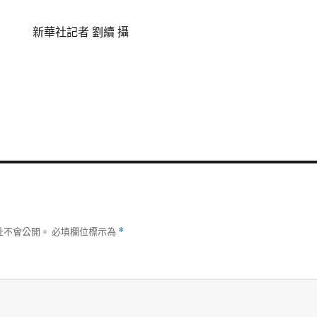
新華社記者 劉續 攝
址不會公開。
必填欄位標示為
*