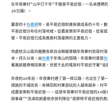
在年夜寨村“山中已千年”不雅景平易近宿，一名來應聘
26日攝）。
曩昔的十
包養網
年，是平易近宿財產疾速成長的十年。數
平易近宿分布在村落地域。從農家樂到平易近宿，從家庭
營，平易近宿已成為推進村落復興的主要氣力。
地處桂北山區的龍勝各族自治縣龍脊鎮年夜寨村就是村落
本。持久以來，由
包養
于年夜山的阻隔，年夜寨村曾是
包
著萬畝龍脊梯田美景，世居于此的瑤族村平易近守著“金
年夜約20年前，年夜寨村通了第一條公路，也出生了第
措施的不竭改良，來梯田和村寨游玩的人越來越多，村平
成農家樂和平易近宿——這是年夜寨村平易近宿的1.0版本
辦事員”“洗澡如廁要依序排列隊伍”是那時平易近宿的真