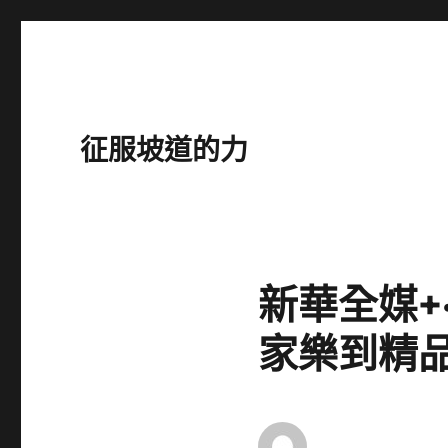
征服坡道的力
新華全媒+
家樂到精