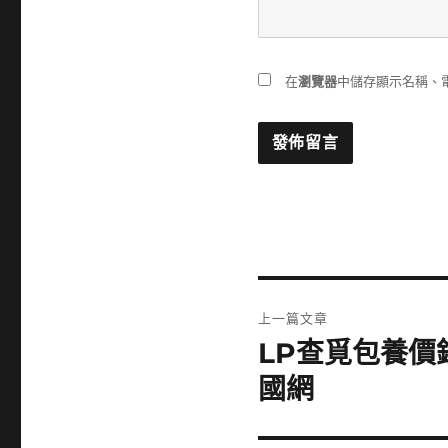
在
瀏覽器
中儲存顯示名稱、
文
上一篇文章
章
LP查覓包養價
上
一
導
國網
篇
覽
文