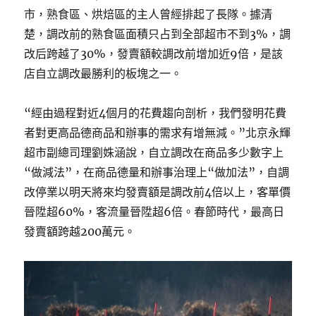
市，熟食區、烘焙區的主人曾經排起了長隊。據清
楚，調改前的熟食區面積只占到全部超市不到3%，調
改后跨越了30%，發賣額較調改前增加近9倍，是該
店自立調改最勝利的板塊之一。
“經由過程對近4個月的花費趨向剖析，我們發明花費
者對更高品德商品和辦事的需求有增無減。”北京永輝
超市副總司理劉姝涵說，自立調改在商品多少數字上
“做減法”，在商品德量和辦事治理上“做加法”，自調
改停業以明天將來均發賣額是調改前4倍以上，客單價
晉陞超60%，客流量晉陞超6倍。春節時代，最高日
發賣額跨越200萬元。