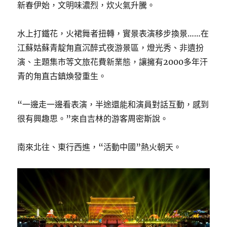
新春伊始，文明味濃烈，炊火氣升騰。
水上打鐵花，火裙舞者扭轉，實景表演移步換景……在
江蘇姑蘇青靛甪直沉醉式夜游景區，燈光秀、非遺扮
演、主題集市等文旅花費新業態，讓擁有2000多年汗
青的甪直古鎮煥發重生。
“一邊走一邊看表演，半途還能和演員對話互動，感到
很有興趣思。”來自吉林的游客周密斯說。
南來北往、東行西進，“活動中國”熱火朝天。