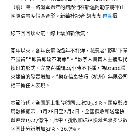
（前）與一路滑雪過年的錯誤們在新疆阿勒泰將軍山
國際滑雪度假區合影。新華社記者 胡虎虎
包養
攝
線下回回炊火氣，線上增加新活氣。
開年以來，各年夜電商過年不打烊，花費者“隨時下單
不囤貨”“即買即達不消等”。“數字人與真人主播瓜代
換班的形式，完成直播間24小時不下播，為brand帶
來雙倍的發賣增加。”樂麥信息技巧（杭州）無限公司
相干擔任人表現。
春節時代，全國網上批發額同比增加5.8%。國度郵政
局數據顯示，1月28日至2月4日，全國攬收和送達快
遞包裹19.27億件。此中，攬收和送達快遞包裹多少數
字同比分辨增加31%、26.7%。