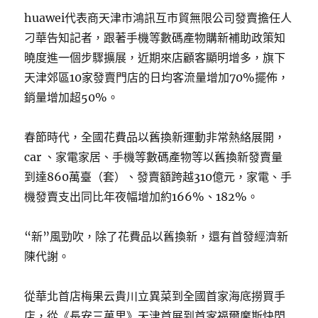
huawei代表商天津市鴻訊互市貿無限公司發賣擔任人
刁華告知記者，跟著手機等數碼產物購新補助政策知
曉度進一個步驟擴展，近期來店顧客顯明增多，旗下
天津郊區10家發賣門店的日均客流量增加70%擺佈，
銷量增加超50%。
春節時代，全國花費品以舊換新運動非常熱絡展開，
car 、家電家居、手機等數碼產物等以舊換新發賣量
到達860萬臺（套）、發賣額跨越310億元，家電、手
機發賣支出同比年夜幅增加約166%、182%。
“新”風勁吹，除了花費品以舊換新，還有首發經濟新
陳代謝。
從華北首店梅果云貴川立異菜到全國首家海底撈買手
店，從《長安三萬里》天津首展到首家福爾摩斯快閃