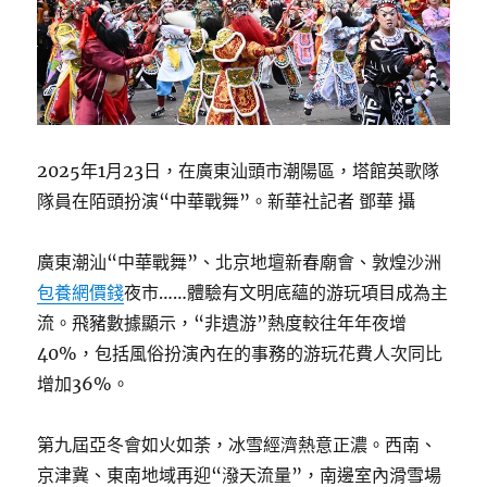
2025年1月23日，在廣東汕頭市潮陽區，塔館英歌隊
隊員在陌頭扮演“中華戰舞”。新華社記者 鄧華 攝
廣東潮汕“中華戰舞”、北京地壇新春廟會、敦煌沙洲
包養網價錢
夜市……體驗有文明底蘊的游玩項目成為主
流。飛豬數據顯示，“非遺游”熱度較往年年夜增
40%，包括風俗扮演內在的事務的游玩花費人次同比
增加36%。
第九屆亞冬會如火如荼，冰雪經濟熱意正濃。西南、
京津冀、東南地域再迎“潑天流量”，南邊室內滑雪場