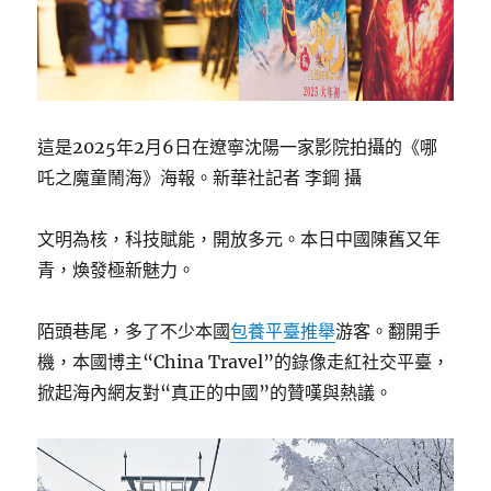
這是2025年2月6日在遼寧沈陽一家影院拍攝的《哪
吒之魔童鬧海》海報。新華社記者 李鋼 攝
文明為核，科技賦能，開放多元。本日中國陳舊又年
青，煥發極新魅力。
陌頭巷尾，多了不少本國
包養平臺推舉
游客。翻開手
機，本國博主“China Travel”的錄像走紅社交平臺，
掀起海內網友對“真正的中國”的贊嘆與熱議。