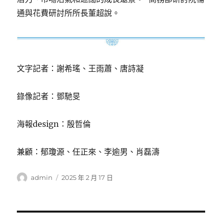
通與花費研討所所長董超說。
文字記者：謝希瑤、王雨蕭、唐詩凝
錄像記者：鄧馳旻
海報design：殷哲倫
兼顧：郁瓊源、任正來、李逾男、肖磊濤
作
發
admin
2025 年 2 月 17 日
者
佈
日
期: