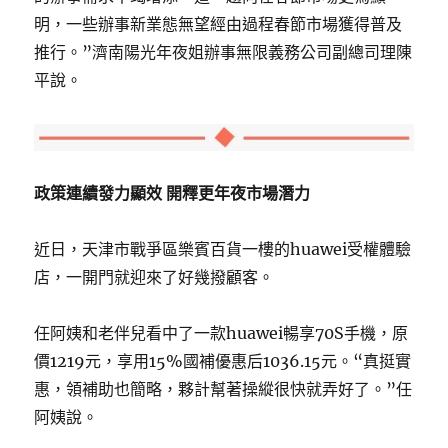
明，一些辦事新業態無望經由過程春節市場獲得普及
推行。”濟南陽光年夜姐辦事無限義務公司副總司理陳
平說。
政策連續發力顯效 開釋更年夜市場潛力
近日，天津市戰爭區樂賓百貨一樓的huawei受權體驗
店，一開門就迎來了好幾撥顧客。
任阿姨和老伴兒看中了一款huawei暢享70S手機，原
價1219元，享用15%國補優惠后1036.15元。“真挺實
惠，領補助也簡略，夥計幫著操縱很快就弄好了。”任
阿姨說。