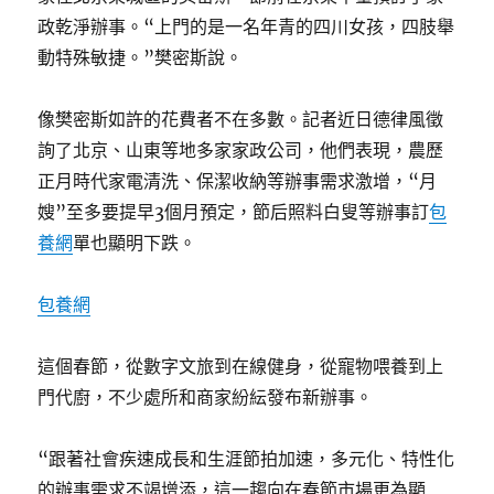
政乾淨辦事。“上門的是一名年青的四川女孩，四肢舉
動特殊敏捷。”樊密斯說。
像樊密斯如許的花費者不在多數。記者近日德律風徵
詢了北京、山東等地多家家政公司，他們表現，農歷
正月時代家電清洗、保潔收納等辦事需求激增，“月
嫂”至多要提早3個月預定，節后照料白叟等辦事訂
包
養網
單也顯明下跌。
包養網
這個春節，從數字文旅到在線健身，從寵物喂養到上
門代廚，不少處所和商家紛紜發布新辦事。
“跟著社會疾速成長和生涯節拍加速，多元化、特性化
的辦事需求不竭增添，這一趨向在春節市場更為顯