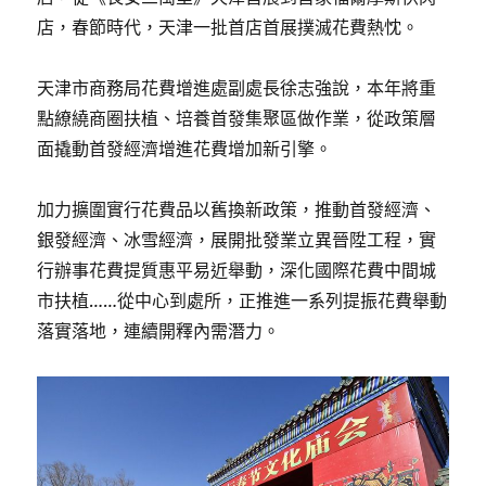
店，春節時代，天津一批首店首展撲滅花費熱忱。
天津市商務局花費增進處副處長徐志強說，本年將重
點繚繞商圈扶植、培養首發集聚區做作業，從政策層
面撬動首發經濟增進花費增加新引擎。
加力擴圍實行花費品以舊換新政策，推動首發經濟、
銀發經濟、冰雪經濟，展開批發業立異晉陞工程，實
行辦事花費提質惠平易近舉動，深化國際花費中間城
市扶植……從中心到處所，正推進一系列提振花費舉動
落實落地，連續開釋內需潛力。