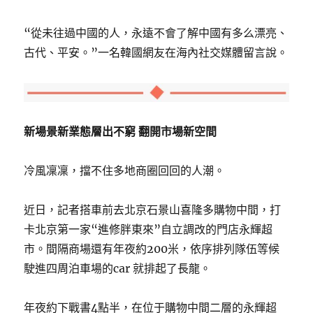
“從未往過中國的人，永遠不會了解中國有多么漂亮、
古代、平安。”一名韓國網友在海內社交媒體留言說。
新場景新業態層出不窮 翻開市場新空間
冷風凜凜，擋不住多地商圈回回的人潮。
近日，記者搭車前去北京石景山喜隆多購物中間，打
卡北京第一家“進修胖東來”自立調改的門店永輝超
市。間隔商場還有年夜約200米，依序排列隊伍等候
駛進四周泊車場的car 就排起了長龍。
年夜約下戰書4點半，在位于購物中間二層的永輝超